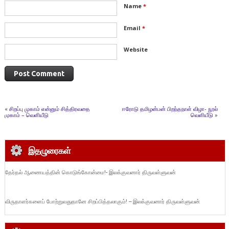
Name
*
Email
*
Website
«
சிறப்பு முகாம் என்னும் சித்திரவதை
ஈரோடு தமிழன்பன் பிறந்தநாள் விழா- நூல்
முகாம் – வெளியீடு
வெளியீடு
»
இதழுரைகள்
தேர்தல் ஆணையத்தின் கொடுங்கோன்மை!- இலக்குவனார் திருவள்ளுவன்
விருதாளர்களைப் போற்றுவதுதானே சிறப்பித்தலாகும்! – இலக்குவனார் திருவள்ளுவன்