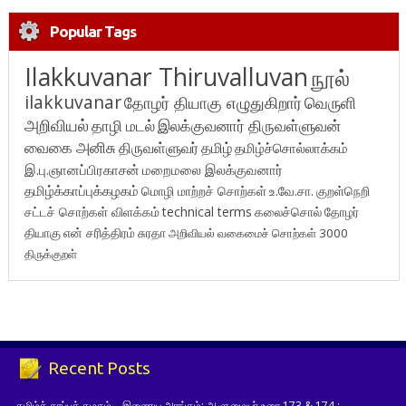
Popular Tags
Ilakkuvanar Thiruvalluvan
நூல்
ilakkuvanar
தோழர் தியாகு எழுதுகிறார்
வெருளி
அறிவியல்
தாழி மடல்
இலக்குவனார் திருவள்ளுவன்
வைகை அனிசு
திருவள்ளுவர்
தமிழ்
தமிழ்ச்சொல்லாக்கம்
இ.பு.ஞானப்பிரகாசன்
மறைமலை இலக்குவனார்
தமிழ்க்காப்புக்கழகம்
மொழி மாற்றச் சொற்கள்
உ.வே.சா.
குறள்நெறி
சட்டச் சொற்கள் விளக்கம்
technical terms
கலைச்சொல்
தோழர்
தியாகு
என் சரித்திரம்
சுரதா
அறிவியல் வகைமைச் சொற்கள் 3000
திருக்குறள்
Recent Posts
தமிழ்க் காப்புக் கழகம் – இணைய அரங்கம்: ஆளுமையர் உரை 173 & 174 ;