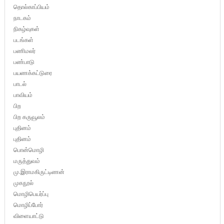
தொல்காப்பியம்
நாடகம்
நிகழ்வுகள்
படங்கள்
பணிமலர்
பண்பாடு
பயணக்கட்டுரை
பாடல்
பாவியம்
பிற
பிற கருவூலம்
புதினம்
புதினம்
பொன்மொழி
மருத்துவம்
மு.இராமகிருட்டிணன்
முகநூல்
மொழிபெயர்ப்பு
மொழிப்போர்
விளையாட்டு