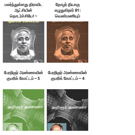
மலர்ந்துள்ளது திராவிட
தோழர் தியாகு
ஆட்சியின்
எழுதுகிறார் 81:
தொடர்ச்சியே! –
வெண்மணியும்
இலக்குவனார்
பெரியாரும் 2
திருவள்ளுவன்
பேரறிஞர் அண்ணாவின்
பேரறிஞர் அண்ணாவின்
குமரிக் கோட்டம் – 5
குமரிக் கோட்டம் – 4