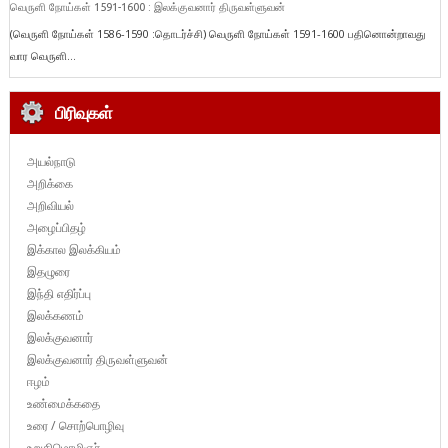
வெருளி நோய்கள் 1591-1600 : இலக்குவனார் திருவள்ளுவன்
(வெருளி நோய்கள் 1586-1590 :தொடர்ச்சி) வெருளி நோய்கள் 1591-1600 பதினொன்றாவது
வார வெருளி...
பிரிவுகள்
அயல்நாடு
அறிக்கை
அறிவியல்
அழைப்பிதழ்
இக்கால இலக்கியம்
இதழுரை
இந்தி எதிர்ப்பு
இலக்கணம்
இலக்குவனார்
இலக்குவனார் திருவள்ளுவன்
ஈழம்
உண்மைக்கதை
உரை / சொற்பொழிவு
உறுதிமொழிஞர்