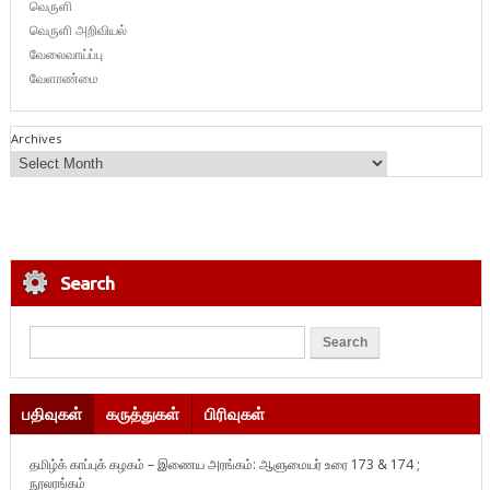
வெருளி
வெருளி அறிவியல்
வேலைவாய்ப்பு
வேளாண்மை
Archives
Search
பதிவுகள்
கருத்துகள்
பிரிவுகள்
தமிழ்க் காப்புக் கழகம் – இணைய அரங்கம்: ஆளுமையர் உரை 173 & 174 ;
நூலரங்கம்