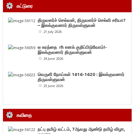
கட்டுரை
திருவளர்ச் செல்வன், திருவளர்ச் செல்வி சரியா?
– இலக்குவனார் திருவள்ளுவன்
21 July 2026
ல கரத்தை rh எனக் குறிப்பிடுவோம்!-
இலக்குவனார் திருவள்ளுவன்
24 June 2026
வெருளி நோய்கள் 1616-1620 : இலக்குவனார்
திருவள்ளுவன்
23 June 2026
கவிதை
நட்பு தமிழ் வட்டம், 7ஆவது ஆண்டு தமிழ் விழா,