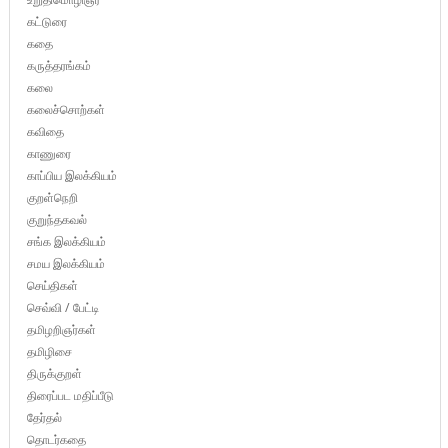
கட்டுரை
கதை
கருத்தரங்கம்
கலை
கலைச்சொற்கள்
கவிதை
காணுரை
காப்பிய இலக்கியம்
குறள்நெறி
குறுந்தகவல்
சங்க இலக்கியம்
சமய இலக்கியம்
செய்திகள்
செவ்வி / பேட்டி
தமிழறிஞர்கள்
தமிழிசை
திருக்குறள்
திரைப்பட மதிப்பீடு
தேர்தல்
தொடர்கதை