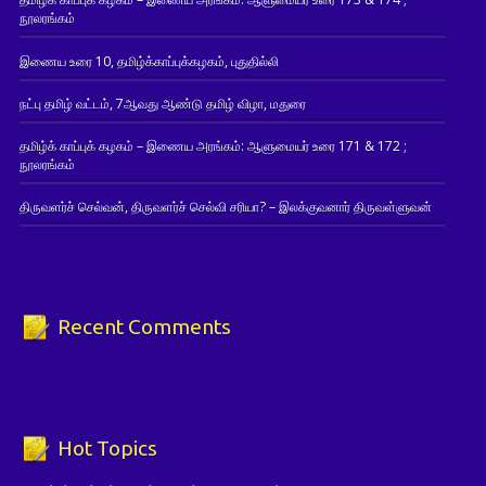
நூலரங்கம்
இணைய உரை 10, தமிழ்க்காப்புக்கழகம், புதுதில்லி
நட்பு தமிழ் வட்டம், 7ஆவது ஆண்டு தமிழ் விழா, மதுரை
தமிழ்க் காப்புக் கழகம் – இணைய அரங்கம்: ஆளுமையர் உரை 171 & 172 ;
நூலரங்கம்
திருவளர்ச் செல்வன், திருவளர்ச் செல்வி சரியா? – இலக்குவனார் திருவள்ளுவன்
Recent Comments
Hot Topics