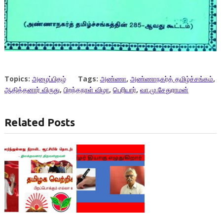
Topics:
அழைப்பிதழ்
Tags:
அண்ணா
,
அண்ணாநகர்த் தமிழ்ச்சங்கம்
,
ஆதித்தனார் விருது
,
பிறந்தநாள் விழா
,
பெரியார்
,
வா.மு.சேதுராமன்
Related Posts