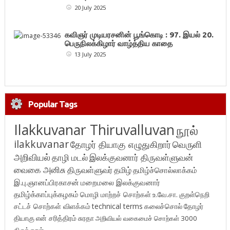
20 July 2025
கவிஞர் முடியரசனின் பூங்கொடி : 97. இயல் 20.
பெருநிலக்கிழார் வாழ்த்திய காதை
13 July 2025
Popular Tags
Ilakkuvanar Thiruvalluvan
நூல்
ilakkuvanar
தோழர் தியாகு எழுதுகிறார்
வெருளி
அறிவியல்
தாழி மடல்
இலக்குவனார் திருவள்ளுவன்
வைகை அனிசு
திருவள்ளுவர்
தமிழ்
தமிழ்ச்சொல்லாக்கம்
இ.பு.ஞானப்பிரகாசன்
மறைமலை இலக்குவனார்
தமிழ்க்காப்புக்கழகம்
மொழி மாற்றச் சொற்கள்
உ.வே.சா.
குறள்நெறி
சட்டச் சொற்கள் விளக்கம்
technical terms
கலைச்சொல்
தோழர்
தியாகு
என் சரித்திரம்
சுரதா
அறிவியல் வகைமைச் சொற்கள் 3000
திருக்குறள்