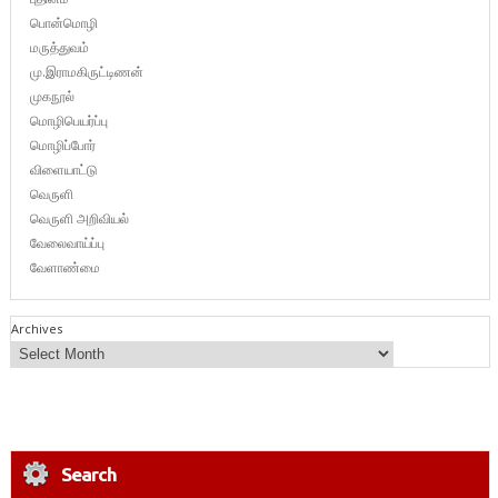
பொன்மொழி
மருத்துவம்
மு.இராமகிருட்டிணன்
முகநூல்
மொழிபெயர்ப்பு
மொழிப்போர்
விளையாட்டு
வெருளி
வெருளி அறிவியல்
வேலைவாய்ப்பு
வேளாண்மை
Archives
Search