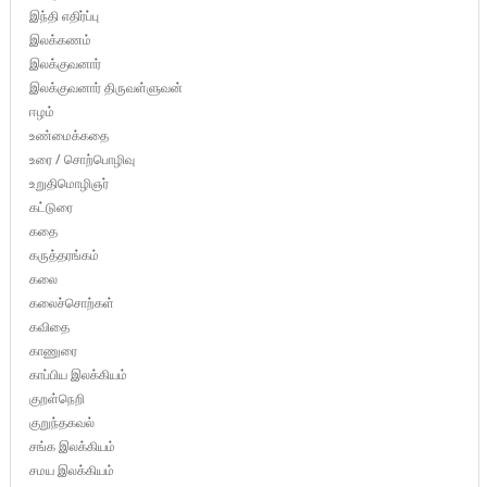
இந்தி எதிர்ப்பு
இலக்கணம்
இலக்குவனார்
இலக்குவனார் திருவள்ளுவன்
ஈழம்
உண்மைக்கதை
உரை / சொற்பொழிவு
உறுதிமொழிஞர்
கட்டுரை
கதை
கருத்தரங்கம்
கலை
கலைச்சொற்கள்
கவிதை
காணுரை
காப்பிய இலக்கியம்
குறள்நெறி
குறுந்தகவல்
சங்க இலக்கியம்
சமய இலக்கியம்