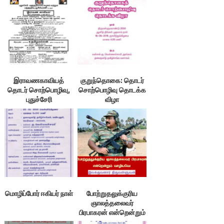
இராவணகாவியத்
குறுந்தொகை: தொடர்
தொடர் சொற்பொழிவு,
சொற்பொழிவு தொடக்க
புதுச்சேரி
விழா
மொழிப்போர் ஈகியர் நாள்
போற்றுதலுக்குரிய
ஞாலத்தலைவர்
பிரபாகரன் என்றென்றும்
வாழியவே! –