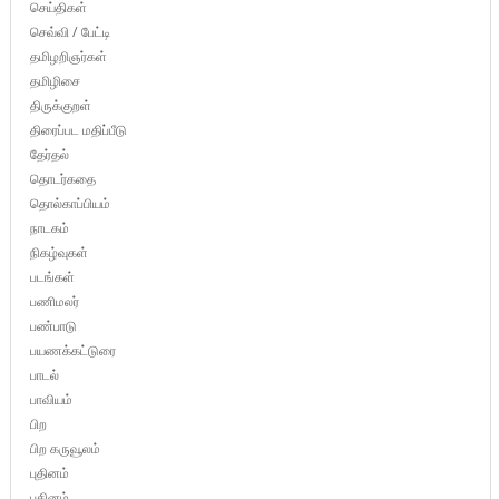
செய்திகள்
செவ்வி / பேட்டி
தமிழறிஞர்கள்
தமிழிசை
திருக்குறள்
திரைப்பட மதிப்பீடு
தேர்தல்
தொடர்கதை
தொல்காப்பியம்
நாடகம்
நிகழ்வுகள்
படங்கள்
பணிமலர்
பண்பாடு
பயணக்கட்டுரை
பாடல்
பாவியம்
பிற
பிற கருவூலம்
புதினம்
புதினம்