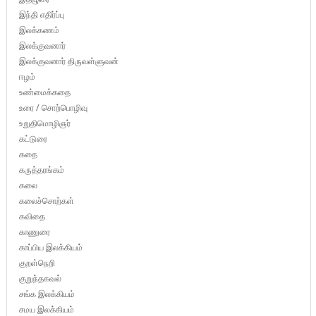
இந்தி எதிர்ப்பு
இலக்கணம்
இலக்குவனார்
இலக்குவனார் திருவள்ளுவன்
ஈழம்
உண்மைக்கதை
உரை / சொற்பொழிவு
உறுதிமொழிஞர்
கட்டுரை
கதை
கருத்தரங்கம்
கலை
கலைச்சொற்கள்
கவிதை
காணுரை
காப்பிய இலக்கியம்
குறள்நெறி
குறுந்தகவல்
சங்க இலக்கியம்
சமய இலக்கியம்