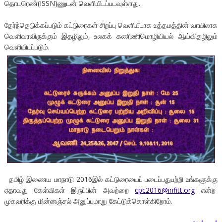
தொடரெண்(ISSN)ணுடன் வெளியிடப்படவுள்ளது.
தேர்ந்தெடுக்கப்படும் கட்டுரைகள் சிறப்பு வெளியீடாக உத்தமத்தின் வாயிலாக
வெளிவரவிருக்கும் இதழிலும், உலகக் கணிணிமொழியியல் ஆய்விதழிலும்
வெளியிடப்படும்.
தமிழ் இணைய மாநாடு 2016இல் கட்டுரையைப் படைப்பதுபற்றி உங்களுக்கு
ஏதாவது கேள்விகள் இருப்பின் அவற்றை
cpc2016@infitt.org
என்ற
முகவரிக்கு மின்னஞ்சல் அனுப்புமாறு கேட்டுக்கொள்கிறோம்.