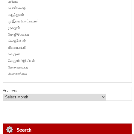
புதினம்
பொன்மொழி
மருத்துவம்
மு.இராமகிருட்டிணன்
முகநூல்
மொழிபெயர்ப்பு
மொழிப்போர்
விளையாட்டு
வெருளி
வெருளி அறிவியல்
வேலைவாய்ப்பு
வேளாண்மை
Archives
Search