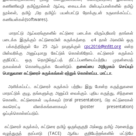
கணிணிவழி தமிழ்நூல்கள் ஆய்வு, கையடக்க மின்படிப்பான்களில் தமிழ்
நூல்கள், தமிழ் ,பிற தமிழ்ப் பயன்பாட்டு நோக்குடன் உருவாக்கப்பட்ட
கணியன்கள்(softwares).
மாநாட்டு ஆய்வரங்குகளில் கட்டுரை படைக்க விரும்புவோர் தாங்கள்
படைக்க இருக்கும் கட்டுரையின் சுருக்கத்தை ஏ4 தாள் அளவில் ஒரு
பக்கத்திற்குள் மே 25 ஆம் நாளுக்குள்
cpc2016@infitt.org
என்ற
மின்வரிக்கு அனுப்புமாறு கேட்டுக் கொள்கிறோம். கட்டுரைச் சுருக்கம்
குறிப்பிட்ட ஒரு தொழில்நுட்பத் திட்டப்பணியைப்பற்றிய முதன்மைத்
தகவல்கள் கொண்டிருக்க வேண்டும்.
தலைப்பை அறிமுகம் செய்யும்
பொதுவான கட்டுரைச் சுருக்கங்கள் ஏற்றுக் கொள்ளப்பட மாட்டா.
அளிக்கப்பட்ட கட்டுரைச் சுருக்கம் பற்றிய இது போன்ற கருத்துகளை
மாநாட்டுக் குழு, தங்களுக்கு அனுப்பி வைக்கும். புதிய கருத்து, சிந்தனை
கொண்ட கட்டுரைகள் படிக்கவும் (oral presentation), பிற கட்டுரைகள்
சுவரொட்டி விளக்கங்களாகவும் (poster presentation)
ஒப்புக்கொள்ளப்படும்.
கட்டுரைச் சுருக்கம், கட்டுரை தமிழ் ஒருங்குகுறி அல்லது தமிழ் அனைத்து
எழுத்துருத் தரப்பாடு (TACE) ஆகிய குறியேற்றங்களில் மட்டுமே