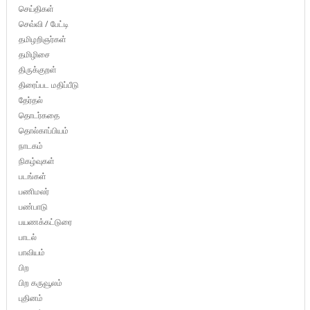
செய்திகள்
செவ்வி / பேட்டி
தமிழறிஞர்கள்
தமிழிசை
திருக்குறள்
திரைப்பட மதிப்பீடு
தேர்தல்
தொடர்கதை
தொல்காப்பியம்
நாடகம்
நிகழ்வுகள்
படங்கள்
பணிமலர்
பண்பாடு
பயணக்கட்டுரை
பாடல்
பாவியம்
பிற
பிற கருவூலம்
புதினம்