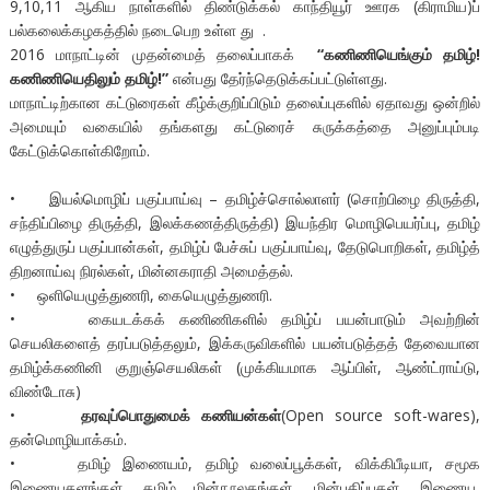
9,10,11 ஆகிய நாள்களில் திண்டுக்கல் காந்தியூர் ஊரக (கிராமிய)ப்
பல்கலைக்கழகத்தில் நடைபெற உள்ள து .
2016 மாநாட்டின் முதன்மைத் தலைப்பாகக்
“கணிணியெங்கும் தமிழ்!
கணிணியெதிலும் தமிழ்!”
என்பது தேர்ந்தெடுக்கப்பட்டுள்ளது.
மாநாட்டிற்கான கட்டுரைகள் கீழ்க்குறிப்பிடும் தலைப்புகளில் ஏதாவது ஒன்றில்
அமையும் வகையில் தங்களது கட்டுரைச் சுருக்கத்தை அனுப்பும்படி
கேட்டுக்கொள்கிறோம்.
• இயல்மொழிப் பகுப்பாய்வு – தமிழ்ச்சொல்லாளர் (சொற்பிழை திருத்தி,
சந்திப்பிழை திருத்தி, இலக்கணத்திருத்தி) இயந்திர மொழிபெயர்ப்பு, தமிழ்
எழுத்துருப் பகுப்பான்கள், தமிழ்ப் பேச்சுப் பகுப்பாய்வு, தேடுபொறிகள், தமிழ்த்
திறனாய்வு நிரல்கள், மின்னகராதி அமைத்தல்.
• ஒளியெழுத்துணரி, கையெழுத்துணரி.
• கையடக்கக் கணிணிகளில் தமிழ்ப் பயன்பாடும் அவற்றின்
செயலிகளைத் தரப்படுத்தலும், இக்கருவிகளில் பயன்படுத்தத் தேவையான
தமிழ்க்கணினி குறுஞ்செயலிகள் (முக்கியமாக ஆப்பிள், ஆண்ட்ராய்டு,
விண்டோசு)
•
தரவுப்பொதுமைக் கணியன்கள்
(Open source soft-wares),
தன்மொழியாக்கம்.
• தமிழ் இணையம், தமிழ் வலைப்பூக்கள், விக்கிபீடியா, சமூக
இணையதளங்கள், தமிழ் மின்நூலகங்கள், மின்பதிப்புகள், இணைய,