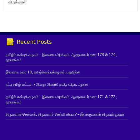
திருக்குறள்
Recent Posts
தமிழ்க் காப்புக் கழகம் – இணைய அரங்கம்: ஆளுமையர் உரை 173 & 174 ;
நூலரங்கம்
இணைய உரை 10, தமிழ்க்காப்புக்கழகம், புதுதில்லி
நட்பு தமிழ் வட்டம், 7ஆவது ஆண்டு தமிழ் விழா, மதுரை
தமிழ்க் காப்புக் கழகம் – இணைய அரங்கம்: ஆளுமையர் உரை 171 & 172 ;
நூலரங்கம்
திருவளர்ச் செல்வன், திருவளர்ச் செல்வி சரியா? – இலக்குவனார் திருவள்ளுவன்