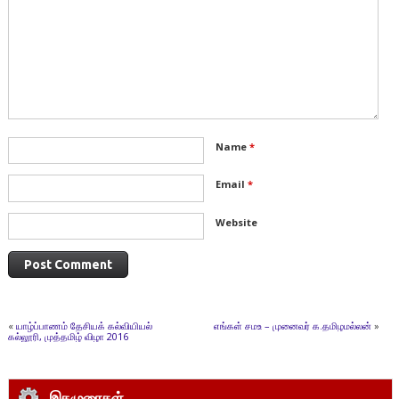
Name
*
Email
*
Website
«
யாழ்ப்பாணம் தேசியக் கல்வியியல்
எங்கள் சமஉ – முனைவர் க.தமிழமல்லன்
»
கல்லூரி, முத்தமிழ் விழா 2016
இதழுரைகள்