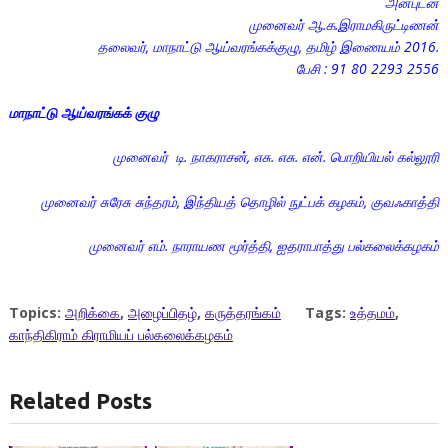
அன்புடன்
முனைவர் ஆ.க.இராமகிருட்டிணன்
தலைவர், மாநாட்டு ஆய்வரங்கக்குழு, தமிழ் இணையம் 2016.
பேசி : 91 80 2293 2556
மாநாட்டு ஆய்வரங்கக் குழு
முனைவர் டி. நாகராசன், எசு. எசு. என். பொறியியல் கல்லூரி
முனைவர் சுரேசு சுந்தரம், இந்தியத் தொழில் நுட்பக் கழகம், குவஃகாத்தி
முனைவர் எம். நாராயண மூர்த்தி, ஐதராபாத்து பல்கலைக்கழகம்
Topics:
அறிக்கை
,
அழைப்பிதழ்
,
கருத்தரங்கம்
Tags:
உத்தமம்
,
காந்திகிராம் கிராமியப் பல்கலைக்கழகம்
Related Posts