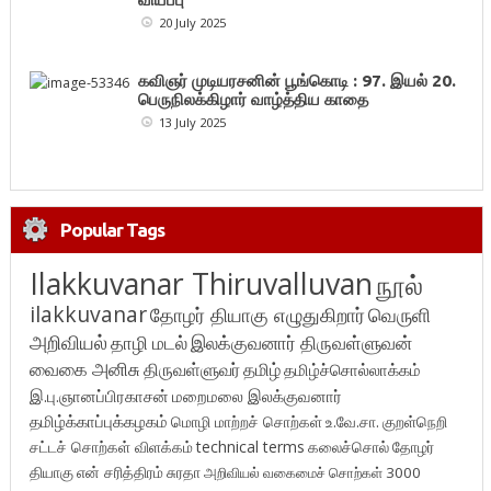
20 July 2025
கவிஞர் முடியரசனின் பூங்கொடி : 97. இயல் 20.
பெருநிலக்கிழார் வாழ்த்திய காதை
13 July 2025
Popular Tags
Ilakkuvanar Thiruvalluvan
நூல்
ilakkuvanar
தோழர் தியாகு எழுதுகிறார்
வெருளி
அறிவியல்
தாழி மடல்
இலக்குவனார் திருவள்ளுவன்
வைகை அனிசு
திருவள்ளுவர்
தமிழ்
தமிழ்ச்சொல்லாக்கம்
இ.பு.ஞானப்பிரகாசன்
மறைமலை இலக்குவனார்
தமிழ்க்காப்புக்கழகம்
மொழி மாற்றச் சொற்கள்
உ.வே.சா.
குறள்நெறி
சட்டச் சொற்கள் விளக்கம்
technical terms
கலைச்சொல்
தோழர்
தியாகு
என் சரித்திரம்
சுரதா
அறிவியல் வகைமைச் சொற்கள் 3000