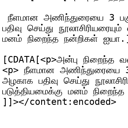
 நீளமான அணிந்துரையை 3 பகுதிகளாகப் பிரித்து மிகவும் அழகாக 
பதிவு செய்து நூலாசிரியரையும்
மனம் நிறைந்த நன்றிகள் ஐயா
			<content:encoded><
[CDATA[<p>அன்பு நிறைந்த வ
<p> நீளமான அணிந்துரையை 3 பக
அழகாக பதிவு செய்து நூலாசிரி
படுத்தியமைக்கு மனம் நிறைந்த
]]></content:encoded>

			</item>