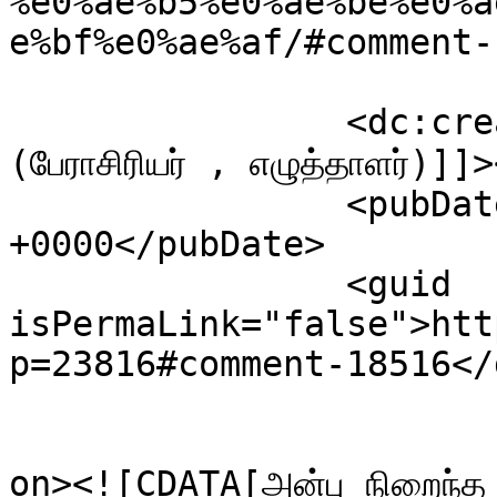
%e0%ae%b5%e0%ae%be%e0%a
e%bf%e0%ae%af/#comment-
		<dc:creator><![CDATA[ஆதிரா முல்லை 
(பேராசிரியர் , எழுத்தாளர்)]
		<pubDate>Fri, 01 Jul 2016 14:25:07 
+0000</pubDate>

		<guid 
isPermaLink="false">htt
p=23816#comment-18516</
					<de
on><![CDATA[அன்பு நிறைந்த