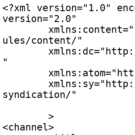
<?xml version="1.0" enc
version="2.0"

	xmlns:content="http://purl.org/rss/1.0/mod
ules/content/"

	xmlns:dc="http://purl.org/dc/elements/1.1/
"

	xmlns:atom="http://www.w3.org/2005/Atom"

	xmlns:sy="http://purl.org/rss/1.0/modules/
syndication/"

	>

<channel>
