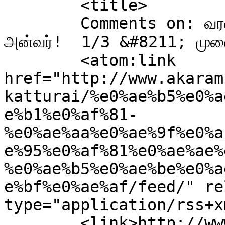
	<title>

	Comments on: வரலாறு படைக்கும் வாழ்வியல் கவிஞர் 
அன்வர்!  1/3 &#8211; முனைவர். ப
	<atom:link 
href="http://www.akaram
katturai/%e0%ae%b5%e0%a
e%b1%e0%af%81-
%e0%ae%aa%e0%ae%9f%e0%a
e%95%e0%af%81%e0%ae%ae%
%e0%ae%b5%e0%ae%be%e0%a
e%bf%e0%ae%af/feed/" re
type="application/rss+x
	<link>http://www.akaramuthala.in/modernlit