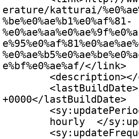
erature/katturai/%e0%ae
%be%e0%ae%b1%e0%af%81-
%e0%ae%aa%e0%ae%9f%e0%a
e%95%e0%af%81%e0%ae%ae%
%e0%ae%b5%e0%ae%be%e0%a
e%bf%e0%ae%af/</link>

	<description></description>

	<lastBuildDate>Fri, 01 Jul 2016 14:25:07 
+0000</lastBuildDate>

	<sy:updatePeriod>

	hourly	</sy:updatePeriod>

	<sy:updateFrequency>
