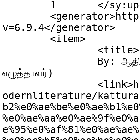
	1	</sy:updateFrequency>

	<generator>https://wordpress.org/?
v=6.9.4</generator>

	<item>

		<title>

		By: ஆதிரா முல்லை (பேராசிரியர் , 
எழுத்தாளர்)		</title>

		<link>http://www.akaramuthala.in/m
odernliterature/kattura
b2%e0%ae%be%e0%ae%b1%e0
%e0%ae%aa%e0%ae%9f%e0%a
e%95%e0%af%81%e0%ae%ae%