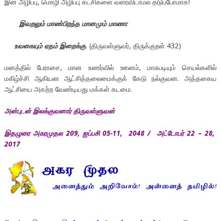
இன அழிப்பு, மொழி அழிப்பு கட்சிகளை வளரவிடாமல் தடுப்போமாக!
இவறலும் மாண்பிறந்த மானமும் மாணா
உவகையும் ஏதம் இறைக்கு
. (திருவள்ளுவர், திருக்குறள் 432)
மனத்தில் பேராசை, மான உணர்வில் ஊனம், மாசுபடியும் செயல்களில்
மகிழ்ச்சி ஆகியன ஆட்சித்தலைமைக்குக் கேடு நல்குவன. அத்தகைய
ஆட்சியை அகற்ற வேண்டியது மக்கள் கடமை.
அன்புடன் இலக்குவனார் திருவள்ளுவன்
இதழுரை அகரமுதல 209, ஐப்பசி 05-11, 2048 / அட்டோபர் 22 – 28,
2017