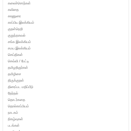
கலைச்சொற்கள்
கவிதை
காணுரை
காப்பிய இலக்கியம்
குறள்நெறி
குறுந்தகவல்
சங்க இலக்கியம்
சமய இலக்கியம்
செய்திகள்
செவ்வி / பேட்டி
தமிழறிஞர்கள்
தமிழிசை
திருக்குறள்
திரைப்பட மதிப்பீடு
தேர்தல்
தொடர்கதை
தொல்காப்பியம்
நாடகம்
நிகழ்வுகள்
படங்கள்