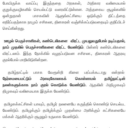
போயிருக்க வாய்ப்பு இருந்ததை அரசுகள், அதிகார வலிமையால்
குறுக்குவழிகளில் செயல்பட்டு வளரவிட்டுள்ளன. அத்தகைய சூழல்களில்
ஒன்றுதான் பாசகவின் ஆளுங்கட்சியை ஒடுக்கும் திட்டத்தை
எதிர்ப்பதற்காக நாமும் சசிகலா, தினகரன் வஞ்சிக்கப்படுவதையும் குறிப்பிடச்
செய்கின்றது.
ஊழல் பெருச்சாளிகள், சுண்டெலிகளை விரட்ட முயலுவதுபோல் நடிப்பதால்,
நாம் முதலில் பெருச்சாளிகளை விரட்ட வேண்டும்
. பின்னர் சுண்டெலிகளை
விரட்டலாம். இந்த நோக்கில் எழுதப்படுவன சசிசலா., தினகரன் ஆதரவு
குரல்போல் மாறிவிடுகின்றன.
தமிழ்நாட்டில் பாசக வேரூன்றி கிளை பரப்பக்கூடாது என்றால்
நேர்மையைமட்டும் அளவுகோலாகக் கொள்ளாமல் தமிழ்நாட்டின்
நலன்களுக்காக நாம் குரல் கொடுக்க வேண்டும்.
ஆதலின் அதிமுகவும்
திமுகவும் வலிமையாக இருக்க வேண்டும்.
தமிழகக்கட்சிகள் யாவும், தமிழர் நலனையே கருத்தில் கொண்டு செயல்பட
வேண்டும். தமிழுக்கும் தமிழர்க்கும் முதன்மை அளிக்கும் கட்சிகளையே
மக்கள் ஆதரிக்கும் சூழலும் உருவாக வேண்டும்.