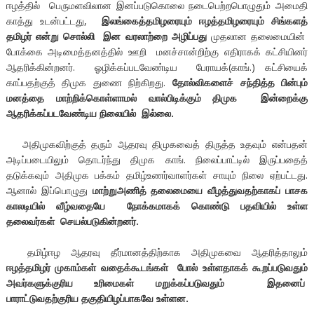
ஈழத்தில் பெருமளவிலான இனப்படுகொலை நடைபெற்றபொழுதும் அமைதி
காத்து உடன்பட்டது,
இலங்கைத்தமிழரையும் ஈழத்தமிழரையும் சிங்களத்
தமிழர் என்று சொல்லி இன வரலாற்றை அழிப்பது
முதலான தலைமையின்
போக்கை அடிமைத்தனத்தில் ஊறி மனச்சான்றிற்கு எதிராகக் கட்சியினர்
ஆதரிக்கின்றனர். ஓழிக்கப்படவேண்டிய பேராயக்(காங்.) கட்சியைக்
காப்பதற்குத் திமுக துணை நிற்கிறது.
தோல்விகளைச் சந்தித்த பின்பும்
மனத்தை மாற்றிக்கொள்ளாமல் வால்பிடிக்கும் திமுக இன்றைக்கு
ஆதரிக்கப்படவேண்டிய நிலையில் இல்லை.
அதிமுகவிற்குத் தரும் ஆதரவு திமுகவைத் திருத்த உதவும் என்பதன்
அடிப்படையிலும் தொடர்ந்து திமுக காங். நிலைப்பாட்டில் இருப்பதைத்
தடுக்கவும் அதிமுக பக்கம் தமிழ்உணர்வாளர்கள் சாயும் நிலை ஏற்பட்டது.
ஆனால் இப்பொழுது
மாற்றுஅணித் தலைமை
யை
வீழத்துவதற்காகப் பாசக
காலடியில் வீழ்வதையே நோக்கமாகக் கொண்டு பதவியில் உள்ள
தலைவர்கள் செயல்படுகின்றனர்.
தமிழ்ஈழ ஆதரவு தீர்மானத்திற்காக அதிமுகவை ஆதரித்தாலும்
ஈழத்தமிழர் முகாம்கள் வதைக்கூடங்கள் போல் உள்ளதாகக் கூறப்படுவதும்
அவர்களுக்குரிய உரிமைகள் மறுக்கப்படுவதும் இதனைப்
பாராட்டுவதற்குரிய தகுதியிழப்பாகவே உள்ளன.