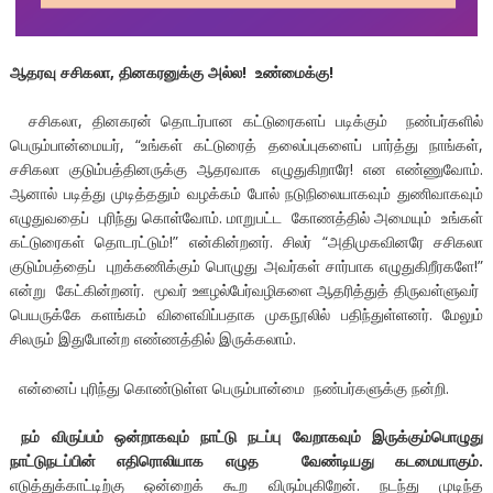
ஆதரவு சசிகலா
,
தினகரனுக்கு அல்ல! உண்மைக்கு!
சசிகலா, தினகரன் தொடர்பான கட்டுரைகளப் படிக்கும் நண்பர்களில்
பெரும்பான்மையர், “உங்கள் கட்டுரைத் தலைப்புகளைப் பார்த்து நாங்கள்,
சசிகலா குடும்பத்தினருக்கு ஆதரவாக எழுதுகிறாரே! என எண்ணுவோம்.
ஆனால் படித்து முடித்ததும் வழக்கம் போல் நடுநிலையாகவும் துணிவாகவும்
எழுதுவதைப் புரிந்து கொள்வோம். மாறுபட்ட கோணத்தில் அமையும் உங்கள்
கட்டுரைகள் தொடரட்டும்!” என்கின்றனர். சிலர் “அதிமுகவினரே சசிகலா
குடும்பத்தைப் புறக்கணிக்கும் பொழுது அவர்கள் சார்பாக எழுதுகிறீரகளே!”
என்று கேட்கின்றனர். மூவர் ஊழல்பேர்வழிகளை ஆதரித்துத் திருவள்ளுவர்
பெயருக்கே களங்கம் விளைவிப்பதாக முகநூலில் பதிந்துள்ளனர். மேலும்
சிலரும் இதுபோன்ற எண்ணத்தில் இருக்கலாம்.
என்னைப் புரிந்து கொண்டுள்ள பெரும்பான்மை நண்பர்களுக்கு நன்றி.
நம் விருப்பம் ஒன்றாகவும் நாட்டு நடப்பு வேறாகவும் இருக்கும்பொழுது
நாட்டுநடப்பின் எதிரொலியாக எழுத வேண்டியது கடமையாகும்.
எடுத்துக்காட்டிற்கு ஒன்றைக் கூற விரும்புகிறேன். நடந்து முடிந்த