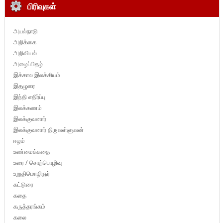
பிரிவுகள்
அயல்நாடு
அறிக்கை
அறிவியல்
அழைப்பிதழ்
இக்கால இலக்கியம்
இதழுரை
இந்தி எதிர்ப்பு
இலக்கணம்
இலக்குவனார்
இலக்குவனார் திருவள்ளுவன்
ஈழம்
உண்மைக்கதை
உரை / சொற்பொழிவு
உறுதிமொழிஞர்
கட்டுரை
கதை
கருத்தரங்கம்
கலை