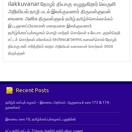
ilakkuvanar
தோழர் தியாகு எழுதுகிறார்
வெருளி
அறிவியல்
தாழி மடல்
இலக்குவனார் திருவள்ளுவன்
வைகை அனிசு
திருவள்ளுவர்
தமிழ்
தமிழ்ச்சொல்லாக்கம்
இ.பு.ஞானப்பிரகாசன்
மறைமலை இலக்குவனார்
தமிழ்க்காப்புக்கழகம்
மொழி மாற்றச் சொற்கள்
உ.வே.சா.
குறள்நெறி
சட்டச் சொற்கள் விளக்கம்
technical terms
கலைச்சொல்
தோழர்
தியாகு
என் சரித்திரம்
சுரதா
அறிவியல் வகைமைச் சொற்கள் 3000
திருக்குறள்
Recent Posts
தமிழ்க் காப்புக் கழகம் – இணைய அரங்கம்: ஆளுமையர் உரை 173 & 174 ;
நூலரங்கம்
இணைய உரை 10, தமிழ்க்காப்புக்கழகம், புதுதில்லி
நட்பு தமிழ் வட்டம், 7ஆவது ஆண்டு தமிழ் விழா, மதுரை