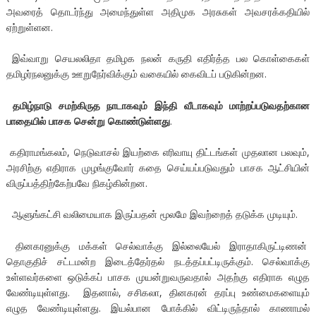
அவரைத் தொடர்ந்து அமைந்துள்ள அதிமுக அரசுகள் அவசரக்கதியில்
ஏற்றுள்ளன.
இவ்வாறு செயலலிதா தமிழக நலன் கருதி எதிர்த்த பல கொள்கைகள்
தமிழர்நலனுக்கு ஊறுநேர்விக்கும் வகையில் கைவிடப் படுகின்றன.
தமிழ்நாடு சமற்கிருத நாடாகவும் இந்தி வீடாகவும் மாற்றப்படுவதற்கான
பாதையில் பாசக சென்று கொண்டுள்ளது
.
கதிராமங்கலம், நெடுவாசல் இயற்கை எரிவாயு திட்டங்கள் முதலான பலவும்,
அரசிற்கு எதிராக முழங்குவோர் கதை செய்யப்படுவதும் பாசக ஆட்சியின்
விருப்பத்திற்கேற்பவே நிகழ்கின்றன.
ஆளுங்கட்சி வலிமையாக இருப்பதன் மூலமே இவற்றைத் தடுக்க முடியும்.
தினகரனுக்கு மக்கள் செல்வாக்கு இல்லையேல் இராதாகிருட்டிணன்
தொகுதிச் சட்டமன்ற இடைத்தேர்தல் நடத்தப்பட்டிருக்கும். செல்வாக்கு
உள்ளவர்களை ஒடுக்கப் பாசக முயன்றுவருவதால் அதற்கு எதிராக எழுத
வேண்டியுள்ளது. இதனால், சசிகலா, தினகரன் தரப்பு உண்மைகளையும்
எழுத வேண்டியுள்ளது. இயல்பான போக்கில் விட்டிருந்தால் காணாமல்