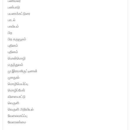
பணிமலர்
பண்பாடு
பயணக்கட்டுரை
பாடல்
பாவியம்
பிற
பிற கருவூலம்
புதினம்
புதினம்
பொன்மொழி
மருத்துவம்
மு.இராமகிருட்டிணன்
முகநூல்
மொழிபெயர்ப்பு
மொழிப்போர்
விளையாட்டு
வெருளி
வெருளி அறிவியல்
வேலைவாய்ப்பு
வேளாண்மை