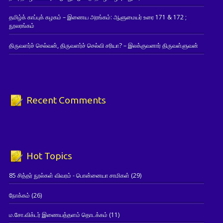
தமிழ்க் காப்புக் கழகம் – இணைய அரங்கம்: ஆளுமையர் உரை 171 & 172 ;
நூலரங்கம்
திருவளர்ச் செல்வன், திருவளர்ச் செல்வி சரியா? – இலக்குவனார் திருவள்ளுவன்
Recent Comments
Hot Topics
85 சித்தர் நூல்கள் விவரம் - பொன்னையா சாமிகள்
(29)
நோக்கம்
(26)
ம.சோ.விக்டர் இணையத்தளம் தொடக்கம்
(11)