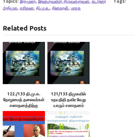
Topics:
இதழுரை
,
இலக்குவனார் திருவள்ளுவன்
,
கட்டுரை
Tags:
அதிமுக
,
சசிகலா
,
தி.மு.க.
,
தினகரன்
,
பாசக
Related Posts
122./133 தி.மு.க.
121/133 திமுகவில்
தோழமைத் தலைவர்கள்
உதயநிதி தவிர வேறு
சனாதனத்திற்கு
யாரும் சனாதனம்
எதிராகப் பேசி
குறித்துப் பேசவில்லை.
வருகிறார்களே! ++ 123.
அப்படியானால்
நிறைவான செய்தி
திமுகவிலேயே இதற்கு
என்ன? – இலக்குவனார்
ஆதரவு இல்லைதானே!
திருவள்ளுவன்