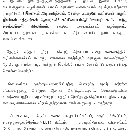
செய்திகளும் இடைத்தேர்தல் ஒத்திவைப்பு, இரட்டை இலை முடக்கம்,
அடக்குமுறை வழக்குகள் யாவும் அதிகார வலிமையால் அடக்குவதற்கான
முயற்சிகளே!
இவர்கள் அடிபணிந்தால்
,
அடுத்த நொடியே காட்சிகள் மாறும்.
இவர்கள் உத்தமர்கள் ஆவார்கள்! கட்சியையும்ஆட்சியையும் காக்க வந்த
தெய்வங்கள் ஆவார்கள்.
எனவே, புனையப்படும் வழக்குகள்,
விரட்டியடிப்பதற்கான நடவடிக்கைகள் அடிப்படையில் நாம் எதையும்
எடைபோடக்கூடாது.
தேர்தல் வந்தால் தி.மு.க. வெற்றி அடையும் என்ற எண்ணத்தில்
ஆட்சிக்கலைப்பும் கூடாது; பாசகவை எதிர்க்கும் அதிமுக தலைவர்களும்
ஆட்சிக்கு வரக்கூடாது என்னும் இலக்கில் பாசக செயல்படுவதைப் புரிந்து
கொள்ள வேண்டும்.
செயலலிதா மருத்துவமனையிலிருந்த பொழுதே அவர் எதிர்த்த
திட்டங்களுக்கு அதிமுக ஆதரவு அளித்துள்ளதால், செயலலிதாவின்
உடல்நிலை பற்றிய முழு விவரமும் மத்திய அரசிற்குத் தெரியாமல் இருக்காது.
எனவே, சசிகலாவை மட்டும் குற்றவாளியாகக் கூறுவது பொருந்தாது.
பொதுவாக, தேசிய உணவுப்பாதுகாப்புச்சட்டம், உதய் மின்திட்டம்,
பொதுநுழைவுத்தேர்வு(NEET) திட்டம், பொருள்-சேவை வரித்திட்டம்
(G.S.T.) என மேனாள் முதல்வர் செயலலிதாவால் ஏற்கப்பெறாத திட்டங்களை,