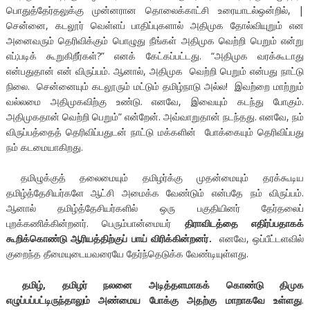
பொதுத்தேர்தலுக்கு முன்னரான தொலைக்காட்சி உரையாடல்ஒன்றில், |
சென்னை, கடலூர் வெள்ளப் பாதிப்புகளால் அதிமுக தோல்வியுறும் என
அனைவரும் தெரிவிக்கும் பொழுது நீங்கள் அதிமுக வெற்றி பெறும் என்று
எப்;படிக் கூறுகிறீர்கள்?” எனக் கேட்கப்பட்டது. “அதிமுக வரக்கூடாது
என்பதுதான் என் விருப்பம். ஆனால், அதிமுக வெற்றி பெறும் என்பது நாட்டு
நிலை. சென்னையும் கடலூரும் மட்டும் தமிழ்நாடு அல்ல! இவற்றை மாற்றும்
வல்லமை அதிமுகவிற்கு உண்டு. எனவே, இவையும் கடந்து போகும்.
அதிமுகதான் வெற்றி பெறும்” என்றேன். அவ்வாறுதான் நடந்தது. எனவே, நம்
விருப்பத்தைத் தெரிவிப்பதுடன் நாட்டு மக்களின் போக்கையும் தெரிவிப்பது
நம் கடமையாகிறது.
தமிழுக்குத் தலைமையும் தமிழர்க்கு முதன்மையும் தரக்கூடிய
தமிழ்த்தேசியர்களே ஆட்சி அமைக்க வேண்டும் என்பதே நம் விருப்பம்.
ஆனால் தமிழ்த்தேசியர்களில் ஒரு பகுதியினர் தேர்தலைப்
புறக்கணிக்கின்றனர். பெரும்பான்மையர்
திராவிடத்தை எதிர்
ப்பதாகக்
கூறிக்கொண்டு ஆரியத்திற்குப் பாய் விரிக்கின்றனர்
.
எனவே, ஒப்பீட்டளவில்
குறைந்த தீமையுடையவரையே தேர்ந்தெடுக்க வேண்டியுள்ளது.
தமிழ்
,
தமிழர் நலனை அடித்தளமாகக் கொண்டு திமுக
எழுப்பப்பட்டிருந்தாலும் அண்மைய போக்கு அதற்கு மாறாகவே உள்ளது
.