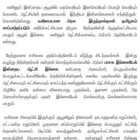
எனினும் இன்;றைய சூழலில் மதவெறியும் இனவெறியும் மொழி வெறியும்
கொண்ட ஆட்சியின் தலைமையால் இந்தியா இன்னல்களைச் சந்தித்துக்
கொண்டுள்ளது.
வலிமையான அரசு இருந்தால்தான் தமிழகம்
காப்பாற்றப்படும்
. எதிர்க்கட்சியான திமுக தேர்தலின்றி ஆளுங்கட்சியாக
மாறும் சூழல் இல்லை. எனினும் ஆட்சிக்கலைப்பு அச்சம் ஆள்வோரிடம்
உள்ளது.
நேற்றுவரை சசிகலா குடும்பத்தினரிடம் வீழ்ந்து கிடந்தவர்கள் இன்று
எழுந்து நிற்கிறார்கள் என்றால் சொந்தக்கால்களில் அல்ல!
பாசக இல்லையேல்
இன்றைய ஆட்சி இல்லை
என்பதை அமைச்சர் பெருமக்களே
பொதுக்கூட்டங்களிலேயே தெரிவிக்கின்றனர். எனவே பதவிகளில் இருந்து
ஆட்சியையும் கட்சியையும் கைப்பற்ற எண்ணுவோரால் ஆட்சிக்கும் கட்சிக்கும்
அழிவே தவிர நன்மை விளையாது. முதல்வர், துணை முதல்வர், பிற
அமைச்சர்களுக்குப் பதவி இல்லையேல் செல்வாக்கு செல்லாக்காசாக
மாறும்.
சசிகலா சிறையில் இருக்கும் சூழலிலும் தினகரன் நாடாளுமன்ற உறுப்பினர்,
சட்டமன்ற உறுப்பினர் முதலான எப்பொறுப்பில் இல்லாத பொழுதும் கட்சித்
தொண்டர்களைப் பிடிப்பில் வைத்துள்ளார். தமிழகக்கட்சிகள் யாவுமே
மையத்தின் அடிமையாகத்தான் உள்ளன. என்றாலும் சசிகலா அல்லது