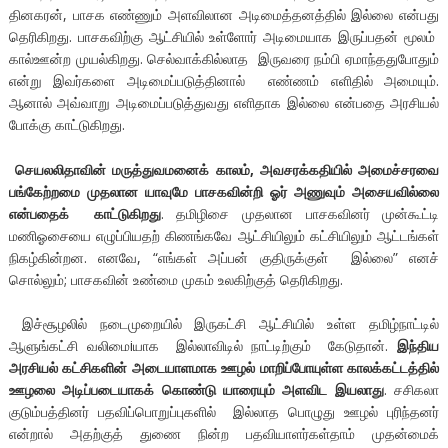
தினகரன், பாசக எண்ணும் அளவிலான அடிமைத்தனத்தில் இல்லை என்பது
தெரிகிறது. பாசகவிற்கு ஆட்சியில் உள்ளோர் அடிமையாக இருப்பதன் மூலம்
கால்ஊன்ற முயல்கிறது. செல்வாக்கில்லாத இருவரை நம்பி ஏமாந்ததுபோதும்
என்று இவர்களை அடிமைப்படுத்தினால் எண்ணம் எளிதில் அமையும்.
ஆனால் அவ்வாறு அடிமைப்படுத்துவது எளிதாக இல்லை என்பதை அரசியல்
போக்கு காட்டுகிறது.
செயலலிதாவின் மருத்துவமனைக் காலம்
,
அவசரக்கதியில் அமைச்சரவை
பங்கேற்றமை முதலான யாவுமே பாசகவின்றி ஓர் அணுவும் அசையவில்லை
என்பதைக் காட்டுகிறது
. தமிழிசை முதலான பாசகவினர் முன்கூட்டி
மணிஓசையை எழுப்பியதற் கிணங்கவே ஆட்சியிலும் கட்சியிலும் ஆட்டங்கள்
நிகழ்கின்றன. எனவே, “எங்கள் அப்பன் குதிருக்குள் இல்லை” எனச்
சொல்லும்; பாசகவின் உண்மை முகம் உலகிற்குத் தெரிகிறது.
இச்சூழலில் நடைமுறையில் இருகட்சி ஆட்சியில் உள்ள தமிழ்நாட்டில்
ஆளுங்கட்சி வலிமைiயாக இல்லாவிடில் நாட்டிற்கும் கேடுதான்.
இந்திய
அரசியல் கட்சிகளின் அடையாளமாக ஊழல் மாறிப்போயுள்ள காலக்கட்டத்தில்
ஊழலை அடிப்படையாகக் கொண்டு யாரையும் அளவிட இயலாது
. சசிகலா
குடும்பத்தினர் பதவிப்பொறுப்புகளில் இல்லாத பொழுது ஊழல் புரிந்தனர்
என்றால் அதற்குத் துணை நின்ற பதவியாளர்கள்தாம் முதன்மைக்