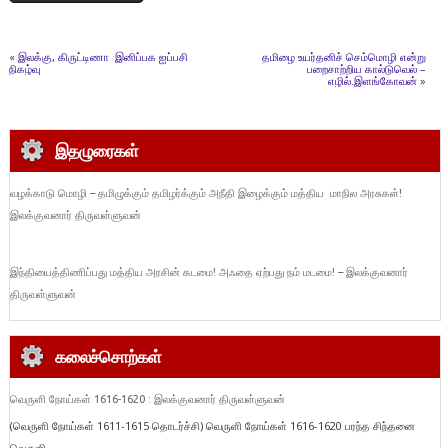
«
இலக்கு, கிருட்டிணா இனிப்பக ஐப்பசி
தமிழை உயர்தனிச் செம்மொழி என்று
நிகழ்வு
பறைசாற்றிய கால்டுவெல் –
எழில்.இளங்கோவன்
»
இதழுரைகள்
வழக்காடு மொழி – தமிழுக்கும் தமிழர்க்கும் அநீதி இழைக்கும் மத்திய மாநில அரசுகள்!
இலக்குவனார் திருவள்ளுவன்
இந்தியைத்திணிப்பது மத்திய அரசின் கடமை! அஃதை ஏற்பது நம் மடமை! – இலக்குவனார்
திருவள்ளுவன்
கலைச்சொற்கள்
வெருளி நோய்கள் 1616-1620 : இலக்குவனார் திருவள்ளுவன்
(வெருளி நோய்கள் 1611-1615 தொடர்ச்சி) வெருளி நோய்கள் 1616-1620 பரந்த சிந்தனை
வெருளி...