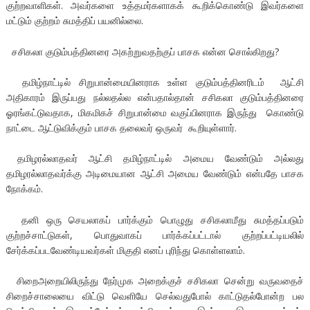
குற்றவாளிகள். அவர்களை உத்தமர்களாகக் கூறிக்கொண்டு இவர்களை
மட்டும் குற்றம் சுமத்திப் பயனில்லை.
சசிகலா குடும்பத்தினரை அகற்றுவதற்குப் பாசக என்ன சொல்கிறது?
தமிழ்நாட்டில் சிறுபான்மையினராக உள்ள குடும்பத்தினரிடம் ஆட்சி
அதிகாரம் இருப்பது நல்லதல்ல என்பதால்தான் சசிகலா குடும்பத்தினரை
ஓரங்கட்டுவதாக, மிகமிகச் சிறுபான்மை வகுப்பினராக இருந்து கொண்டு
நாட்டை ஆட்டுவிக்கும் பாசக தலைவர் ஒருவர் கூறியுள்ளார்.
தமிழரல்லாதவர் ஆட்சி தமிழ்நாட்டில் அமைய வேண்டும் அல்லது
தமிழரல்லாதவர்க்கு அடிமையான ஆட்சி அமைய வேண்டும் என்பதே பாசக
நோக்கம்.
தனி ஒரு செயலாகப் பார்க்கும் பொழுது சசிகலாமீது சுமத்தப்படும்
குற்றச்சாட்டுகள், பொதுவாகப் பார்க்கப்பட்டால் குற்றப்பட்டியலில்
சேர்க்கப்படவேண்டியவர்கள் மிகுதி எனப் புரிந்து கொள்ளலாம்.
சிறைஅறையிலிருந்து நேர்முக அறைக்குச் சசிகலா சென்று வருவதைச்
சிறைச்சாலையை விட்டு வெளியே செல்வதுபோல் காட்டுதல்போன்ற பல