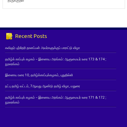
திருக்குறள்
Recent Posts
கவிஞர் புத்தேரி தானப்பன் அவர்களுக்குப் பாராட்டு விழா
தமிழ்க் காப்புக் கழகம் – இணைய அரங்கம்: ஆளுமையர் உரை 173 & 174 ;
நூலரங்கம்
இணைய உரை 10, தமிழ்க்காப்புக்கழகம், புதுதில்லி
நட்பு தமிழ் வட்டம், 7ஆவது ஆண்டு தமிழ் விழா, மதுரை
தமிழ்க் காப்புக் கழகம் – இணைய அரங்கம்: ஆளுமையர் உரை 171 & 172 ;
நூலரங்கம்