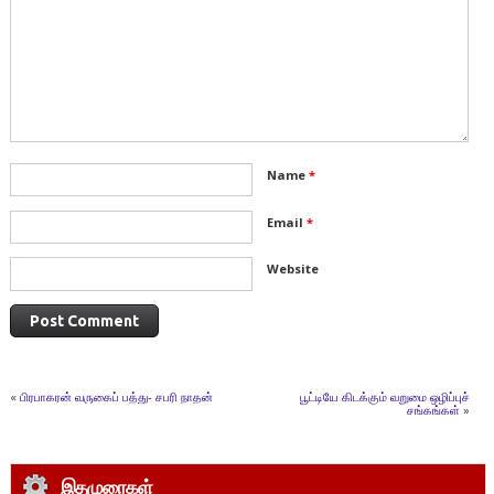
Name
*
Email
*
Website
«
பிரபாகரன் வருகைப் பத்து- சபரி நாதன்
பூட்டியே கிடக்கும் வறுமை ஒழிப்புச்
சங்கங்கள்
»
இதழுரைகள்