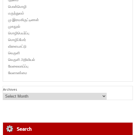
பொன்மொழி
மருத்துவம்
மு.இராமகிருட்டிணன்
முகநூல்
மொழிபெயர்ப்பு
மொழிப்போர்
விளையாட்டு
வெருளி
வெருளி அறிவியல்
வேலைவாய்ப்பு
வேளாண்மை
Archives
Search