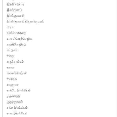
இந்தி எதிர்ப்பு
இலக்கணம்
இலக்குவனார்
இலக்குவனார் திருவள்ளுவன்
ஈழம்
உண்மைக்கதை
உரை / சொற்பொழிவு
உறுதிமொழிஞர்
கட்டுரை
கதை
கருத்தரங்கம்
கலை
கலைச்சொற்கள்
கவிதை
காணுரை
காப்பிய இலக்கியம்
குறள்நெறி
குறுந்தகவல்
சங்க இலக்கியம்
சமய இலக்கியம்