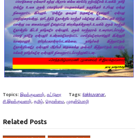
Topics:
இலக்குவனார்
,
கட்டுரை
Tags:
ilakkuvanar
,
சி.இலக்குவனார்
,
தமிழ்
,
தொன்மை
,
முதன்மொழி
Related Posts