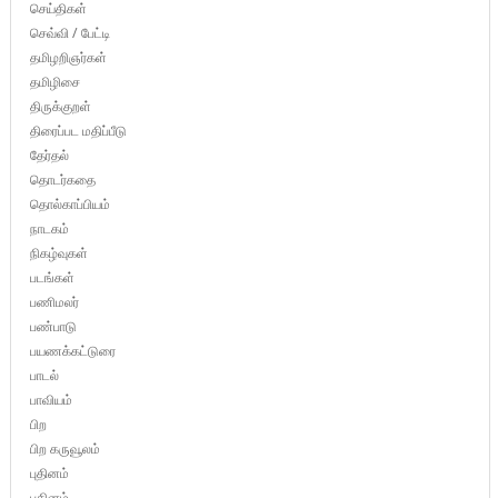
செய்திகள்
செவ்வி / பேட்டி
தமிழறிஞர்கள்
தமிழிசை
திருக்குறள்
திரைப்பட மதிப்பீடு
தேர்தல்
தொடர்கதை
தொல்காப்பியம்
நாடகம்
நிகழ்வுகள்
படங்கள்
பணிமலர்
பண்பாடு
பயணக்கட்டுரை
பாடல்
பாவியம்
பிற
பிற கருவூலம்
புதினம்
புதினம்