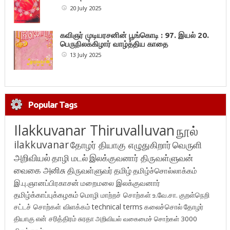
20 July 2025
கவிஞர் முடியரசனின் பூங்கொடி : 97. இயல் 20.
பெருநிலக்கிழார் வாழ்த்திய காதை
13 July 2025
Popular Tags
Ilakkuvanar Thiruvalluvan
நூல்
ilakkuvanar
தோழர் தியாகு எழுதுகிறார்
வெருளி
அறிவியல்
தாழி மடல்
இலக்குவனார் திருவள்ளுவன்
வைகை அனிசு
திருவள்ளுவர்
தமிழ்
தமிழ்ச்சொல்லாக்கம்
இ.பு.ஞானப்பிரகாசன்
மறைமலை இலக்குவனார்
தமிழ்க்காப்புக்கழகம்
மொழி மாற்றச் சொற்கள்
உ.வே.சா.
குறள்நெறி
சட்டச் சொற்கள் விளக்கம்
technical terms
கலைச்சொல்
தோழர்
தியாகு
என் சரித்திரம்
சுரதா
அறிவியல் வகைமைச் சொற்கள் 3000