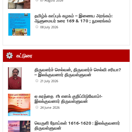
07 August 2026
தமிழ்க் காப்புக் கழகம் – இணைய அரங்கம்:
ஆளுமையர் உரை 169 & 170 ; நூலரங்கம்
08 July 2026
கட்டுரை
திருவளர்ச் செல்வன், திருவளர்ச் செல்வி சரியா?
– இலக்குவனார் திருவள்ளுவன்
21 July 2026
ல கரத்தை rh எனக் குறிப்பிடுவோம்!-
இலக்குவனார் திருவள்ளுவன்
24 June 2026
வெருளி நோய்கள் 1616-1620 : இலக்குவனார்
திருவள்ளுவன்