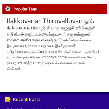
Popular Tags
Ilakkuvanar Thiruvalluvan
நூல்
ilakkuvanar
தோழர் தியாகு எழுதுகிறார்
வெருளி
அறிவியல்
தாழி மடல்
இலக்குவனார் திருவள்ளுவன்
வைகை அனிசு
திருவள்ளுவர்
தமிழ்
தமிழ்ச்சொல்லாக்கம்
இ.பு.ஞானப்பிரகாசன்
மறைமலை இலக்குவனார்
தமிழ்க்காப்புக்கழகம்
மொழி மாற்றச் சொற்கள்
உ.வே.சா.
குறள்நெறி
சட்டச் சொற்கள் விளக்கம்
technical terms
கலைச்சொல்
தோழர்
தியாகு
என் சரித்திரம்
சுரதா
அறிவியல் வகைமைச் சொற்கள் 3000
திருக்குறள்
Recent Posts