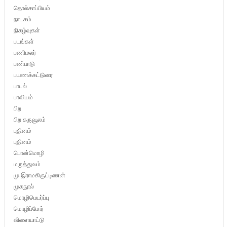
தொல்காப்பியம்
நாடகம்
நிகழ்வுகள்
படங்கள்
பணிமலர்
பண்பாடு
பயணக்கட்டுரை
பாடல்
பாவியம்
பிற
பிற கருவூலம்
புதினம்
புதினம்
பொன்மொழி
மருத்துவம்
மு.இராமகிருட்டிணன்
முகநூல்
மொழிபெயர்ப்பு
மொழிப்போர்
விளையாட்டு