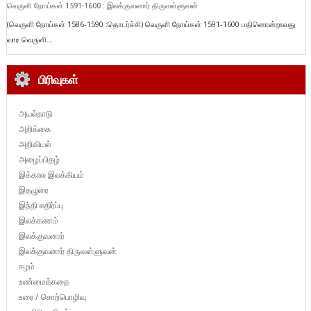
வெருளி நோய்கள் 1591-1600 : இலக்குவனார் திருவள்ளுவன்
(வெருளி நோய்கள் 1586-1590 :தொடர்ச்சி) வெருளி நோய்கள் 1591-1600 பதினொன்றாவது
வார வெருளி...
பிரிவுகள்
அயல்நாடு
அறிக்கை
அறிவியல்
அழைப்பிதழ்
இக்கால இலக்கியம்
இதழுரை
இந்தி எதிர்ப்பு
இலக்கணம்
இலக்குவனார்
இலக்குவனார் திருவள்ளுவன்
ஈழம்
உண்மைக்கதை
உரை / சொற்பொழிவு