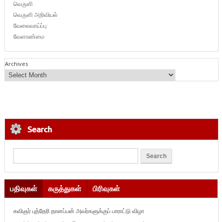
வெருளி
வெருளி அறிவியல்
வேலைவாய்ப்பு
வேளாண்மை
Archives
Search
பதிவுகள்
கருத்துகள்
பிரிவுகள்
கவிஞர் புத்தேரி தானப்பன் அவர்களுக்குப் பாராட்டு விழா