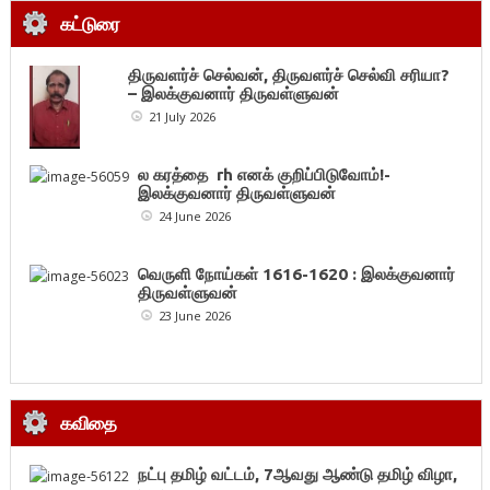
கட்டுரை
திருவளர்ச் செல்வன், திருவளர்ச் செல்வி சரியா?
– இலக்குவனார் திருவள்ளுவன்
21 July 2026
ல கரத்தை rh எனக் குறிப்பிடுவோம்!-
இலக்குவனார் திருவள்ளுவன்
24 June 2026
வெருளி நோய்கள் 1616-1620 : இலக்குவனார்
திருவள்ளுவன்
23 June 2026
கவிதை
நட்பு தமிழ் வட்டம், 7ஆவது ஆண்டு தமிழ் விழா,