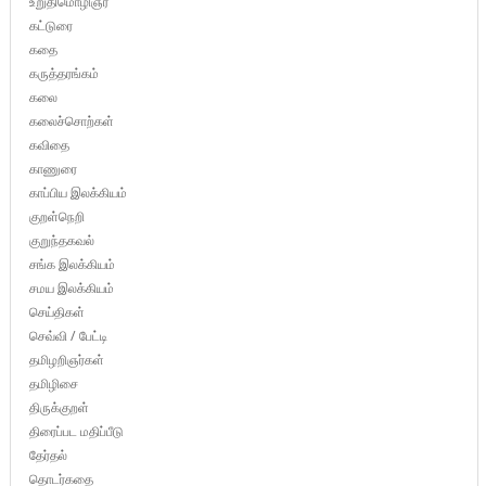
உறுதிமொழிஞர்
கட்டுரை
கதை
கருத்தரங்கம்
கலை
கலைச்சொற்கள்
கவிதை
காணுரை
காப்பிய இலக்கியம்
குறள்நெறி
குறுந்தகவல்
சங்க இலக்கியம்
சமய இலக்கியம்
செய்திகள்
செவ்வி / பேட்டி
தமிழறிஞர்கள்
தமிழிசை
திருக்குறள்
திரைப்பட மதிப்பீடு
தேர்தல்
தொடர்கதை