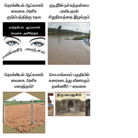
தொல்லியல் ஆய்வாளர்
குடிநீரில் நச்சுத்தன்மை
வைகை அனீசு
பரவியதால்
குடும்பத்திற்கு உதவ
சிறுநீரகத்தை இழக்கும்
வேண்டுகோள்!
மக்கள்
தொல்லியல் ஆய்வாளர்
செயமங்கலம் பகுதியில்
வைகை அனீசு
கரைஉடைந்து வீணாகும்
மறைந்தார்!
தண்ணீர்! – வைகை
அனீசு