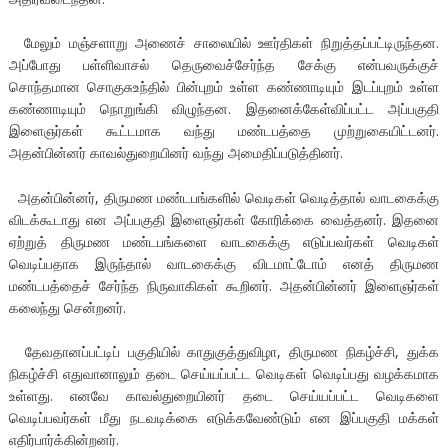
மேலும் மஞ்சளாறு அணைச் சாலையில் ஊர்திகள் நிறுத்தப்பட்டிருந்தன.
அப்போது பள்ளிவாசல் தெருவைச்சேர்ந்த சேக்கு என்பவருக்குச்
சொந்தமான சொகுசுஉந்தில் பின்புறம் உள்ள கண்ணாடியும் இடப்புறம் உள்ள
கண்ணாடியும் நொறுங்கி விழுந்தன. இதனைக்கேள்விப்பட்ட அப்பகுதி
இளைஞர்கள் கூட்டமாக வந்து மண்டபத்தை முற்றுகையிட்டனர்.
அதன்பின்னர் காவல்துறையினர் வந்து அமைதிப்படுத்தினர்.
அதன்பின்னர், திருமண மண்டபங்களில் வெடிகள் வெடித்தால் வாடகைக்கு
விடக்கூடாது என அப்பகுதி இளைஞர்கள் கோரிக்கை வைத்தனர். இதனை
ஏற்றுத் திருமண மண்டபங்களை வாடகைக்கு எடுப்பவர்கள் வெடிகள்
வெடிப்பதாக இருந்தால் வாடகைக்கு விடமாட்டோம் எனத் திருமண
மண்டபத்தைச் சேர்ந்த நிருவாகிகள் கூறினர். அதன்பின்னர் இளைஞர்கள்
கலைந்து சென்றனர்.
தேவதானப்பட்டிப் பகுதியில் காதுகுத்துவிழா, திருமண நிகழ்ச்சி, துக்க
நிகழ்ச்சி எதுவானாலும் தடை செய்யப்பட்ட வெடிகள் வெடிப்பது வழக்கமாக
உள்ளது. எனவே காவல்துறையினர் தடை செய்யப்பட்ட வெடிகளை
வெடிப்பவர்கள் மீது நடவடிக்கை எடுக்கவேண்டும் என இப்பகுதி மக்கள்
எதிர்பார்க்கின்றனர்.