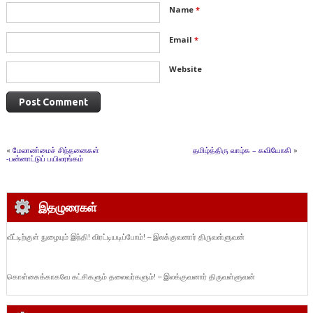
Name
*
Email
*
Website
«
மேலாண்மைச் சிந்தனைகள்
தமிழ்த்திரு வாழ்க – கவியோகி
»
-பன்னாட்டுப் பயிலரங்கம்
இதழுரைகள்
வீட்டிற்குள் நுழையும் இந்தி! விரட்டியடிப்போம்! – இலக்குவனார் திருவள்ளுவன்
கொள்கைக்காகவே கட்சிகளும் தலைவர்களும்! – இலக்குவனார் திருவள்ளுவன்