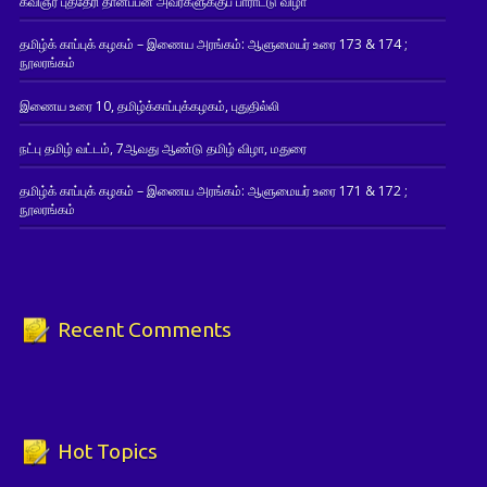
கவிஞர் புத்தேரி தானப்பன் அவர்களுக்குப் பாராட்டு விழா
தமிழ்க் காப்புக் கழகம் – இணைய அரங்கம்: ஆளுமையர் உரை 173 & 174 ;
நூலரங்கம்
இணைய உரை 10, தமிழ்க்காப்புக்கழகம், புதுதில்லி
நட்பு தமிழ் வட்டம், 7ஆவது ஆண்டு தமிழ் விழா, மதுரை
தமிழ்க் காப்புக் கழகம் – இணைய அரங்கம்: ஆளுமையர் உரை 171 & 172 ;
நூலரங்கம்
Recent Comments
Hot Topics