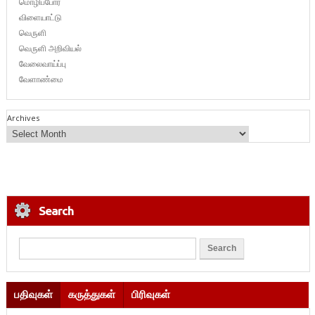
மொழிப்போர்
விளையாட்டு
வெருளி
வெருளி அறிவியல்
வேலைவாய்ப்பு
வேளாண்மை
Archives
Search
பதிவுகள்
கருத்துகள்
பிரிவுகள்