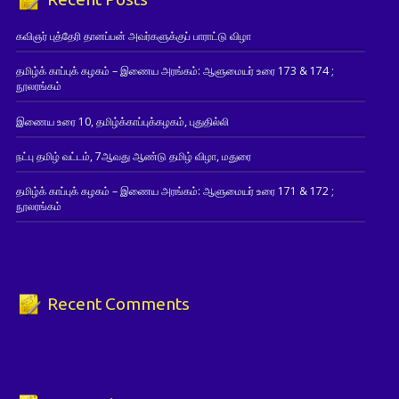
கவிஞர் புத்தேரி தானப்பன் அவர்களுக்குப் பாராட்டு விழா
தமிழ்க் காப்புக் கழகம் – இணைய அரங்கம்: ஆளுமையர் உரை 173 & 174 ;
நூலரங்கம்
இணைய உரை 10, தமிழ்க்காப்புக்கழகம், புதுதில்லி
நட்பு தமிழ் வட்டம், 7ஆவது ஆண்டு தமிழ் விழா, மதுரை
தமிழ்க் காப்புக் கழகம் – இணைய அரங்கம்: ஆளுமையர் உரை 171 & 172 ;
நூலரங்கம்
Recent Comments