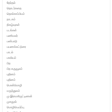
தேர்தல்
தொடர்கதை
தொல்காப்பியம்
நாடகம்
நிகழ்வுகள்
படங்கள்
பணிமலர்
பண்பாடு
பயணக்கட்டுரை
பாடல்
பாவியம்
பிற
பிற கருவூலம்
புதினம்
புதினம்
பொன்மொழி
மருத்துவம்
மு.இராமகிருட்டிணன்
முகநூல்
மொழிபெயர்ப்பு