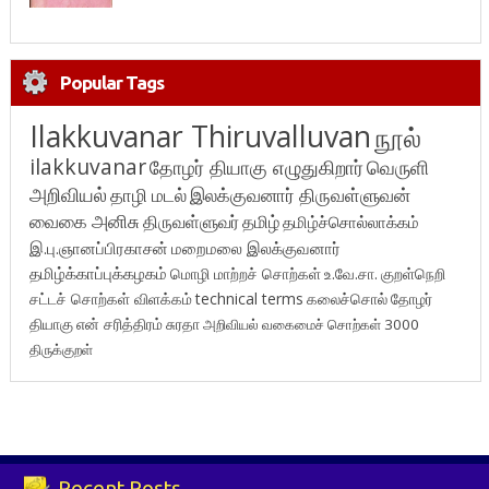
Popular Tags
Ilakkuvanar Thiruvalluvan
நூல்
ilakkuvanar
தோழர் தியாகு எழுதுகிறார்
வெருளி
அறிவியல்
தாழி மடல்
இலக்குவனார் திருவள்ளுவன்
வைகை அனிசு
திருவள்ளுவர்
தமிழ்
தமிழ்ச்சொல்லாக்கம்
இ.பு.ஞானப்பிரகாசன்
மறைமலை இலக்குவனார்
தமிழ்க்காப்புக்கழகம்
மொழி மாற்றச் சொற்கள்
உ.வே.சா.
குறள்நெறி
சட்டச் சொற்கள் விளக்கம்
technical terms
கலைச்சொல்
தோழர்
தியாகு
என் சரித்திரம்
சுரதா
அறிவியல் வகைமைச் சொற்கள் 3000
திருக்குறள்
Recent Posts