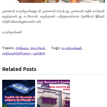
முனைவர் க.தமிழமல்லனுடன் முனைவர் சம்பத் து, முனைவர் எழில் வசந்தன்
எழுத்தாளர் து. சடகோபன், எழுத்தாளர் ப.திருநாவுக்கரசு ஆகியோர் இந்தச்
சந்திப்பில்கலந்துகொண்டனர்.
க.தமிழமல்லன்
Topics:
அறிக்கை
,
செய்திகள்
Tags:
க.தமிழமல்லன்
,
தமிழ்வளர்ச்சித்துறை
,
புதுச்சேரி
Related Posts