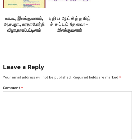
கா.சு., இலக்குவனார்,
பு தி ய ஆ ட் சி த் த மி ழ்
அ.ச.ஞா., சுரதா போற்றி
ச் ச ட் ட ம் தே வை! –
விழா,நாகப்பட்டினம்
இலக்குவனார்
திருவள்ளுவன்
Leave a Reply
Your email address will not be published.
Required fields are marked
*
Comment
*