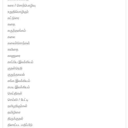
உரை / சொற்பொழிவு
உறுதிமொழிஞர்
கட்டுரை
கதை
கருத்தரங்கம்
கலை
கலைச்சொற்கள்
கவிதை
காணுரை
காப்பிய இலக்கியம்
குறள்நெறி
குறுந்தகவல்
சங்க இலக்கியம்
சமய இலக்கியம்
செய்திகள்
செவ்வி / பேட்டி
தமிழறிஞர்கள்
தமிழிசை
திருக்குறள்
திரைப்பட மதிப்பீடு