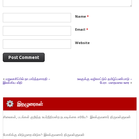
Name
*
Email
*
Website
«
மறுவாசிப்பில் நா.பார்த்தசாரதி –
உலகுக்கு வழிகாட்டும் தமிழ்ப்பண்பாடு –
இலக்கிய வீதி
பேரா. மறைமலை உரை
»
இதழுரைகள்
சிலைகள், படங்கள் குறித்த உயர்நீதிமன்ற நடவடிக்கை சரியே!- இலக்குவனார் திருவள்ளுவன்
போகிக்கு விடுமுறை விடுக!- இலக்குவனார் திருவள்ளுவன்