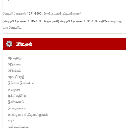
வெருளி நோய்கள் 1591-1600 : இலக்குவனார் திருவள்ளுவன்
(வெருளி நோய்கள் 1586-1590 :தொடர்ச்சி) வெருளி நோய்கள் 1591-1600 பதினொன்றாவது
வார வெருளி...
பிரிவுகள்
அயல்நாடு
அறிக்கை
அறிவியல்
அழைப்பிதழ்
இக்கால இலக்கியம்
இதழுரை
இந்தி எதிர்ப்பு
இலக்கணம்
இலக்குவனார்
இலக்குவனார் திருவள்ளுவன்
ஈழம்
உண்மைக்கதை