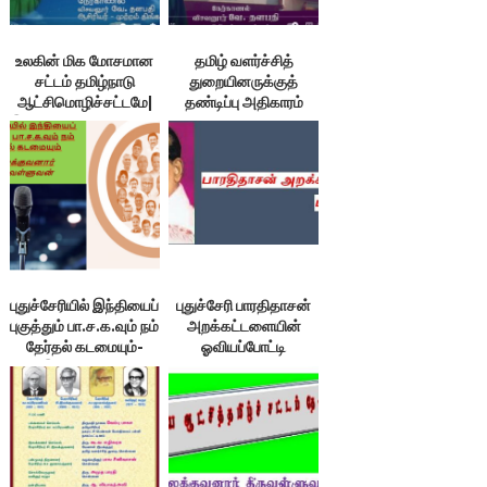
உலகின் மிக மோசமான
தமிழ் வளர்ச்சித்
சட்டம் தமிழ்நாடு
துறையினருக்குத்
ஆட்சிமொழிச்சட்டமே|
தண்டிப்பு அதிகாரம்
இலக்குவனார்திருவள்ளுவன்
வழங்கிடுக! |
இலக்குவனார்
திருவள்ளுவன்
புதுச்சேரியில் இந்தியைப்
புதுச்சேரி பாரதிதாசன்
புகுத்தும் பா.ச.க.வும் நம்
அறக்கட்டளையின்
தேர்தல் கடமையும்-
ஓவியப்போட்டி
இலக்குவனார்
திருவள்ளுவன்