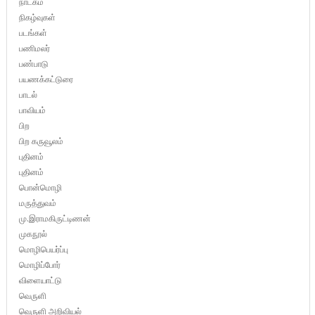
நாடகம்
நிகழ்வுகள்
படங்கள்
பணிமலர்
பண்பாடு
பயணக்கட்டுரை
பாடல்
பாவியம்
பிற
பிற கருவூலம்
புதினம்
புதினம்
பொன்மொழி
மருத்துவம்
மு.இராமகிருட்டிணன்
முகநூல்
மொழிபெயர்ப்பு
மொழிப்போர்
விளையாட்டு
வெருளி
வெருளி அறிவியல்