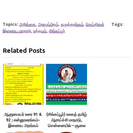
Topics:
அறிக்கை
,
அழைப்பிதழ்
,
கருத்தரங்கம்
,
செய்திகள்
Tags:
இணைய மாநாடு
,
உத்தமம்
,
சிங்கப்பூர்
Related Posts
ஆளுமையர் உரை 91 &
(சிங்கப்பூர்) உலகத் தமிழ்
92 ; என்னூலரங்கம்-
ஆராய்ச்சி மாநாடு,
இணைய அரங்கம்
சென்னையில் – சூலை
7-9￼