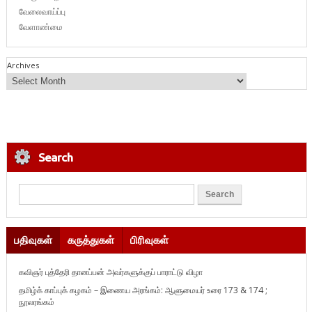
வேலைவாய்ப்பு
வேளாண்மை
Archives
Search
பதிவுகள்
கருத்துகள்
பிரிவுகள்
கவிஞர் புத்தேரி தானப்பன் அவர்களுக்குப் பாராட்டு விழா
தமிழ்க் காப்புக் கழகம் – இணைய அரங்கம்: ஆளுமையர் உரை 173 & 174 ;
நூலரங்கம்