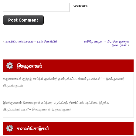
Website
«
காட்டுப்பள்ளிக்கூடம் – நூல் வெளியீடு
தமிழே வாழ்க! – ஆ. வெ. முல்லை
நிலவழகன்
»
இதழுரைகள்
கருணாவைக் குற்றஞ் சாட்டும் முன்னர்த் தண்டிக்கப்பட வேண்டியவர்கள் ! – இலக்குவனார்
திருவள்ளுவன்
இலக்குவனார் நினைவு நாள் கட்டுரை: ஆங்கிலத் திணிப்பால் ஆட்சியை இழக்க
விரும்புகிறார்களா? – இலக்குவனார் திருவள்ளுவன்
கலைச்சொற்கள்