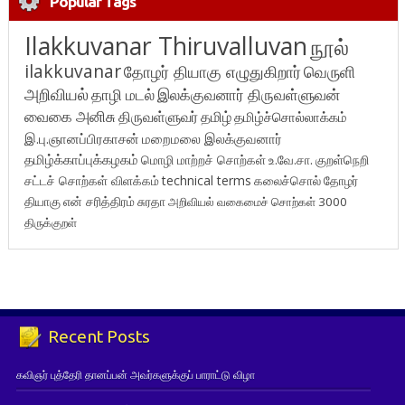
Popular Tags
Ilakkuvanar Thiruvalluvan
நூல்
ilakkuvanar
தோழர் தியாகு எழுதுகிறார்
வெருளி
அறிவியல்
தாழி மடல்
இலக்குவனார் திருவள்ளுவன்
வைகை அனிசு
திருவள்ளுவர்
தமிழ்
தமிழ்ச்சொல்லாக்கம்
இ.பு.ஞானப்பிரகாசன்
மறைமலை இலக்குவனார்
தமிழ்க்காப்புக்கழகம்
மொழி மாற்றச் சொற்கள்
உ.வே.சா.
குறள்நெறி
சட்டச் சொற்கள் விளக்கம்
technical terms
கலைச்சொல்
தோழர்
தியாகு
என் சரித்திரம்
சுரதா
அறிவியல் வகைமைச் சொற்கள் 3000
திருக்குறள்
Recent Posts
கவிஞர் புத்தேரி தானப்பன் அவர்களுக்குப் பாராட்டு விழா