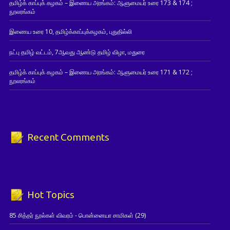
தமிழ்க் காப்புக் கழகம் – இணைய அரங்கம்: ஆளுமையர் உரை 173 & 174 ;
நூலரங்கம்
இணைய உரை 10, தமிழ்க்காப்புக்கழகம், புதுதில்லி
நட்பு தமிழ் வட்டம், 7ஆவது ஆண்டு தமிழ் விழா, மதுரை
தமிழ்க் காப்புக் கழகம் – இணைய அரங்கம்: ஆளுமையர் உரை 171 & 172 ;
நூலரங்கம்
Recent Comments
Hot Topics
85 சித்தர் நூல்கள் விவரம் - பொன்னையா சாமிகள்
(29)