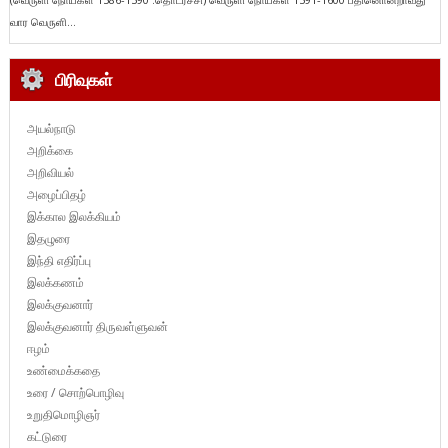
வார வெருளி...
பிரிவுகள்
அயல்நாடு
அறிக்கை
அறிவியல்
அழைப்பிதழ்
இக்கால இலக்கியம்
இதழுரை
இந்தி எதிர்ப்பு
இலக்கணம்
இலக்குவனார்
இலக்குவனார் திருவள்ளுவன்
ஈழம்
உண்மைக்கதை
உரை / சொற்பொழிவு
உறுதிமொழிஞர்
கட்டுரை