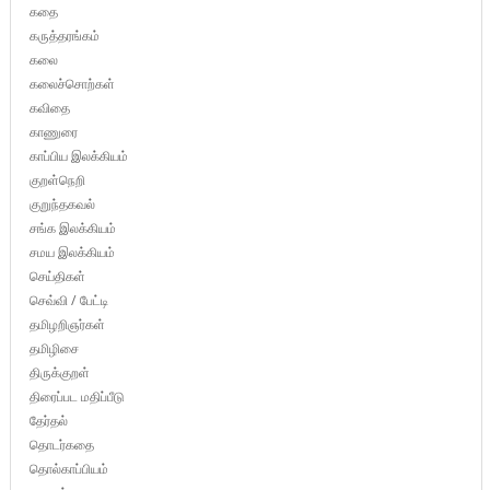
கதை
கருத்தரங்கம்
கலை
கலைச்சொற்கள்
கவிதை
காணுரை
காப்பிய இலக்கியம்
குறள்நெறி
குறுந்தகவல்
சங்க இலக்கியம்
சமய இலக்கியம்
செய்திகள்
செவ்வி / பேட்டி
தமிழறிஞர்கள்
தமிழிசை
திருக்குறள்
திரைப்பட மதிப்பீடு
தேர்தல்
தொடர்கதை
தொல்காப்பியம்