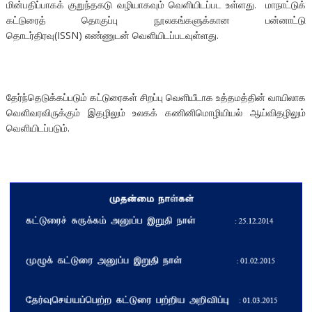
மின்பதிப்பாகக் குறுந்தகடு வழியாகவும் வெளியிடப்பட உள்ளது. மாநாட்டுக்
கட்டுரைத் தொகுப்பு நூலகங்களுக்கான பன்னாட்டு
தொடர்திரவு(ISSN) எண்ணுடன் வெளியிடப்படவுள்ளது.
தேர்ந்தெடுக்கப்படும் கட்டுரைகள் சிறப்பு வெளியீடாக உத்தமத்தின் வாயிலாக
வெளிவரவிருக்கும் இதழிலும் உலகக் கணினிமொழியியல் ஆய்விதழிலும்
வெளியிடப்படும்.