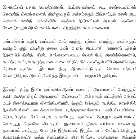
இடுகாட்டுப் பதவி வேண்டுகிறார். பேய்களெல்லாம் கூடி சண்டையிட்டுக்
கொண்டு பிணங்களைத் தின்னுவதும் அச்சம்தரும் இடுகாட்டில் ஈசன் ஆட
அதைக் கண்டு பராசக்தியே அஞ்சும் இடுகாட்டில் அமரும் பதவியை
வேண்டுவதும் அப்பெண் கொண்ட சீற்றத்தின் உச்சம் எனலாம்.
மார்பகங்கள் வற்றி, நரம்புகள் மேல் எழுந்து, பற்கள் விழுந்து, கண்களும்
வயிறும் குழி விழுந்து தலை மயிர் அனல் சிவப்பாகி, கோரைப் பற்கள்
இரண்டும் நீண்டு, நீண்ட கால்களையுடைய பெண் பேய் அலறிக்கொண்டு,
காய்ந்த காட்டில் தாழ்ந்த சடைகளை எட்டுத் திக்குகளிலும் வீசி அனலில் ஆடி
அங்கம் குளிரும் இடமான திரு ஆலங்காட்டுக்குச் செல்ல விரும்பி
வேண்டுகிறார். அரவம் அணிந்த இறைவனிடம் வரமும் பெறுகிறார்.
இல்லறம் புரிந்த இனிய நாட்களில் ஆண்டவனையும் அடியாரையும் போற்றுதல்
தவிர வேறொன்றும் அறியாதவர் அம்மையார். அக்காலக் கட்டத்தில் அச்சம்
மடம் நிறைந்தவராக விளங்கியுள்ளார். மேலும் இல்லறம் நடத்திய காலத்தில்
இலக்கியங்கள் படைத்ததாகவோ படித்ததாகவுவோகூட அறியப்படவில்லை.
அப்படியிருக்க பேய் வடிவு தாங்கியது, தலங்கள் தோறும் தனியளாகச்
சென்றது, அரவனே வியக்கும் புதுமையாய் திருக் கயிலை மலையைத்
தலையால் கடந்தது, பேயாடும் இடுகாட்டில் இருக்க வரம் கேட்டுப் பெற்றது,
திருஆலங்காட்டு மூத்த திருப்பதிகம், திரு இரட்டை மணிமாலை, அற்புதத்