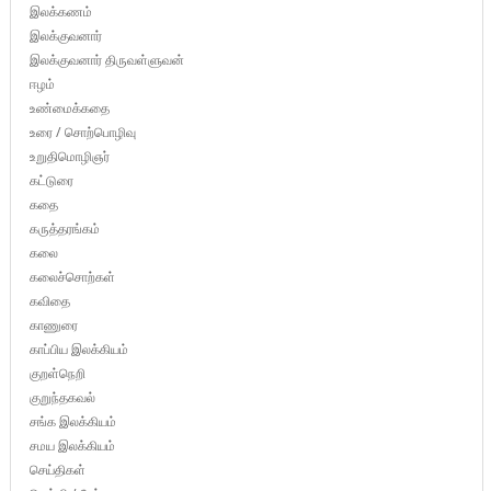
இலக்கணம்
இலக்குவனார்
இலக்குவனார் திருவள்ளுவன்
ஈழம்
உண்மைக்கதை
உரை / சொற்பொழிவு
உறுதிமொழிஞர்
கட்டுரை
கதை
கருத்தரங்கம்
கலை
கலைச்சொற்கள்
கவிதை
காணுரை
காப்பிய இலக்கியம்
குறள்நெறி
குறுந்தகவல்
சங்க இலக்கியம்
சமய இலக்கியம்
செய்திகள்