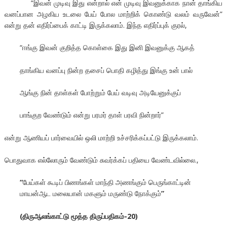
“இவன் முடிவு இது என்றால் என் முடிவு இவனுக்காக நான் தாங்கிய
வனப்பான அழகிய உடலை பேய் போல மாற்றிக் கொண்டு வலம் வருவேன்”
என்று தன் எதிர்ப்பைக் காட்டி இருக்கலாம். இந்த எதிர்ப்புக் குரல்,
“ஈங்கு இவன் குறித்த கொள்கை இது இனி இவனுக்கு ஆகத்
தாங்கிய வனப்பு நின்ற தசைப் பொதி கழித்து இங்கு உன் பால்
ஆங்கு நின் தாள்கள் போற்றும் பேய் வடிவு அடியேனுக்குப்
பாங்குற வேண்டும் என்று பரமர் தாள் பரவி நின்றார்”
என்று ஆணியப் பார்வையில் ஒலி மாற்றி உச்சரிக்கப்பட்டு இருக்கலாம்.
பொதுவாக எல்லோரும் வேண்டும் சுவர்க்கப் பதியை வேண்டவில்லை.,
“
பேய்கள்
கூடிப்
பிணங்கள்
மாந்தி
அணங்கும்
பெருங்காட்டின்
மாயன்ஆட
மலையான்
மகளும்
மருண்டு
நோக்கும்
”
(
திருஆலங்காட்டு
மூத்த
திருப்பதிகம்
-20)