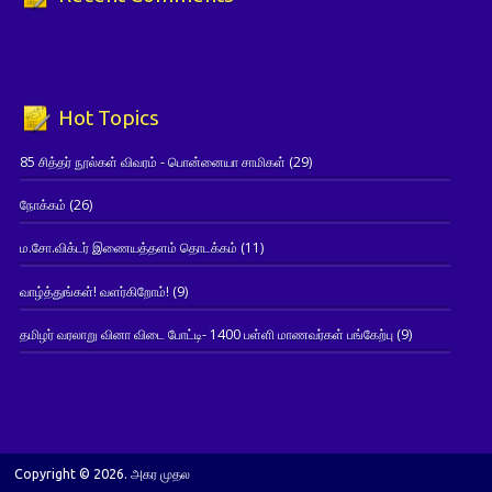
Hot Topics
85 சித்தர் நூல்கள் விவரம் - பொன்னையா சாமிகள்
(29)
நோக்கம்
(26)
ம.சோ.விக்டர் இணையத்தளம் தொடக்கம்
(11)
வாழ்த்துங்கள்! வளர்கிறோம்!
(9)
தமிழர் வரலாறு வினா விடை போட்டி- 1400 பள்ளி மாணவர்கள் பங்கேற்பு
(9)
Copyright © 2026. அகர முதல