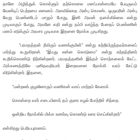
தானே அழித்துக் கொள்ளும் தற்கொலை மனப்பான்மையே பேயுருவம்
வேண்டிப் பெற்றமை எனலாம். அளவில்லாத அன்பு கொண்ட ஒருவரின் அன்பு
வேறு பெண்ணிடம் மாறும் போது, இனி அவன் தனக்கில்லை என்று
முடிவாகும் போது, அவனே கதி என்று நம்பி வாழ்ந்த பேதைப் பெண்ணின்
மனம் எடுக்கும் அவசர முடிவாக இதனை நோக்க முடிகிறது.
“பரமதத்தன் நீவிரும் வணங்குமின்” என்று சுற்றியிருந்தவர்களைப்
பார்த்து கூறுகிறான். “இஃது என்ன கொடுமை” என்று சுற்றத்தினர்
கூறிக்கொண்டு நிற்கின்றனர். பரமதத்தனின் இந்தச் சொற்களைக் கேட்ட
அக்கணத்திலே புனிதவதியார் இறைவனை நோக்கி வரம் கேட்டு
விடுகின்றார். இதனை,
“மன்றலங் குழலினாரும் வணிகன் வாய் மாற்றம் கேளாக்
கொன்றை வார் சடையினார் தம் குரை கழல் போற்றிச் சிந்தை
ஒன்றிய நோக்கில் மிக்க உணர்வு கொண்டு உரை செய்கின்றார்”
என்கிறது பெரியபுராணம்.