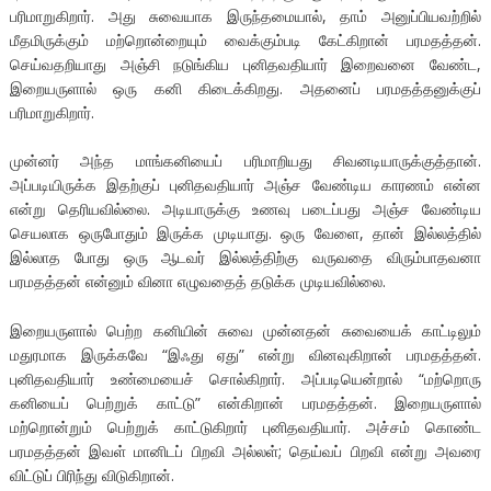
பரிமாறுகிறார். அது சுவையாக இருந்தமையால், தாம் அனுப்பியவற்றில்
மீதமிருக்கும் மற்றொன்றையும் வைக்கும்படி கேட்கிறான் பரமதத்தன்.
செய்வதறியாது அஞ்சி நடுங்கிய புனிதவதியார் இறைவனை வேண்ட,
இறையருளால் ஒரு கனி கிடைக்கிறது. அதனைப் பரமதத்தனுக்குப்
பரிமாறுகிறார்.
முன்னர் அந்த மாங்கனியைப் பரிமாறியது சிவனடியாருக்குத்தான்.
அப்படியிருக்க இதற்குப் புனிதவதியார் அஞ்ச வேண்டிய காரணம் என்ன
என்று தெரியவில்லை. அடியாருக்கு உணவு படைப்பது அஞ்ச வேண்டிய
செயலாக ஒருபோதும் இருக்க முடியாது. ஒரு வேளை, தான் இல்லத்தில்
இல்லாத போது ஒரு ஆடவர் இல்லத்திற்கு வருவதை விரும்பாதவனா
பரமதத்தன் என்னும் வினா எழுவதைத் தடுக்க முடியவில்லை.
இறையருளால் பெற்ற கனியின் சுவை முன்னதன் சுவையைக் காட்டிலும்
மதுரமாக இருக்கவே “இஃது ஏது” என்று வினவுகிறான் பரமதத்தன்.
புனிதவதியார் உண்மையைச் சொல்கிறார். அப்படியென்றால் “மற்றொரு
கனியைப் பெற்றுக் காட்டு” என்கிறான் பரமதத்தன். இறையருளால்
மற்றொன்றும் பெற்றுக் காட்டுகிறார் புனிதவதியார். அச்சம் கொண்ட
பரமதத்தன் இவள் மானிடப் பிறவி அல்லள்; தெய்வப் பிறவி என்று அவரை
விட்டுப் பிரிந்து விடுகிறான்.