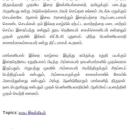
திருவந்தாதி முதலிய இறை இலக்கியங்களைத் தமிழுக்குப் படைத்து
அருளியது என்று அடுக்கடுக்காக அவர் செய்தன எல்லாம் அடங்க மறுக்கும்
செயல்களே. ஆனால் இவை அனைத்தும் இறைப்பற்றை அடிப்படையாகக்
கொண்ட செயல்கள். தம் இல்லற வாழ்வில் ஏற்பட்ட ஏமாற்றத்தை மடை மாற்றம்
செய்ய இறைப்பற்று என்னும் தூய நெறியைக் கைக்கொண்டார் என்றாலும்
முதன் முதலில் இல்லம் விட்டேகி புதுமைப் புரிந்த பெண்ணியவாதி
காரைக்காலம்மையார் என்று திட்டமாகக் கூறலாம்.
மாங்கனியால் இல்லற வாழ்வை இழந்து உயிருக்கு உறுதி பயக்கும்
இறைநெறியை உறுதியாகப் பிடித்த அம்மையார் நாயன்மார்களில் முதல்வராக
இருப்பதும், அறுபத்து மூவரில் அம்மையார் அமர்ந்திருக்கும் சிறப்பைப்
பெற்றிருப்பவர் என்பதும், அம்மையாருக்குக் காரைக்காலில் கோயில்
அமைந்துள்ளது என்பதும். அங்கு ஆண்டுதோறும் மாங்கனித் திருநாள்
நடைபெறுகிறது என்பதும் முதல் பெண்ணியவாதியின் ஆன்மிகப் பயனத்தின்
முதல் வெற்றி எனலாம்.
Topics:
சமய இலக்கியம்