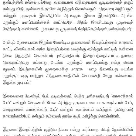
துன்பத்தின் எல்லை பல்வேறு வகையான விந்தையான முடிவுகளைத் தரும்
என்பது விதி. தன்னைத் தானே அழித்துக் கொள்வதும் மற்றவரை அழிப்பதும்
என்னும் முடிவுகள் இவ்விதியில் அடங்கும். இவை இரண்டுமே அடங்க
மறுக்கும் மனப்போக்கைக் காட்டுவதே. இதில் இரண்டாவது முடிவைத்
தேர்ந்தவர் கண்ணகி. முதலாவது முடிவைத் தேர்ந்தெடுத்தார் புனிதவதியார்.
அன்பும் ஆசையுமாக இருக்க வேண்டிய துணைவன் இறைப்பற்றைக் காரணம்
காட்டி விலகியதால் அதே இறைப்பற்றை உலகுக்கு எடுத்துக் காட்டித் தன்னை
நிலை நிறுத்திக் கொண்டார் புனிதவதியார். இறைப்பற்றைக்காட்டி தம்மை
நிலைநாட்டுவது எவ்வாறு அடங்க மறுக்கும் மனப்போக்கு என்ற வினா
எழலாம். இயற்கையின் முறைமைக்கு மாறாக வாழ நினைப்பது அடங்க
மறுக்கும் ஒரு மாற்றுச் சிந்தனைவாதியின் செயலன்றி வேறு என்னவாக
இருக்க முடியும்?
இறைவனை வேண்டிப் பேய் வடிவத்தைப் பெற்ற புனிதவதியார் “காரைக்கால்
பேய்” என்றும் செடியைப் போல அடர்ந்த முடியை உடைய காரைக்கால் பேய்,
செடிதலைக்
காரைக்காற் பேய்’ என்றும் கனல்வாய் எயிற்றுக் (எயிறு-பல்)
காரைக்காற்பேய் என்றும் தம்மைத் தாமே கூறி மகிழ்ந்து கொள்கிறார்.
இதனை இறைப்பற்றின் முற்றிய நிலை என்று பார்ப்பதை விடத் தோல்வியின்
மடை மாற்று அல்லது மனப்பிறழ்வு என்று பாப்பது உளவியலாரின் நோக்கு.