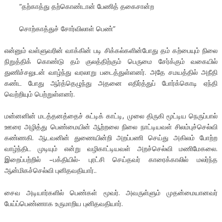
“தற்காத்து தற்கொண்டான் பேணித் தகைசான்ற
சொற்காத்துச் சோர்விலாள் பெண்”
என்னும் வள்ளுவரின் வாக்கின் படி சிக்கல்களின்போது தம் கற்பையும் நிலை
நிறுத்திக் கொண்டு தம் குலத்திற்கும் பெருமை சேர்க்கும் வகையில்
துணிச்சலுடன் வாழ்ந்து வரலாறு படைத்துள்ளனர். அதே சமயத்தில் அநீதி
கண்ட போது ஆர்த்தெழுந்து அதனை எதிர்த்துப் போர்க்கொடி ஏந்தி
வெற்றியும் பெற்றுள்ளனர்.
மன்னனின் மடத்தனத்தைச் சுட்டிக் காட்டி, முலை திருகி மூட்டிய நெருப்பால்
ஊரை அழித்து பெண்மையின் ஆற்றலை நிலை நாட்டியவள் சிலம்புச்செல்வி
கண்ணகி. ஆடவனின் துணையின்றி அறப்பணி செய்து அகிலம் போற்ற
வாழ்ந்திட முடியும் என்று வழிகாட்டியவள் அறச்செல்வி மணிமேகலை.
இறைப்பற்றில் –பக்தியில்- புரட்சி செய்தவர் காரைக்காலில் மலர்ந்த
ஆன்மிகச்செல்வி புனிதவதியார்..
சைவ அடியார்களில் பெண்கள் மூவர். அவருள்ளும் முதன்மையானவர்
பேய்ப்பெண்ணாக உருமாறிய புனிதவதியார்.