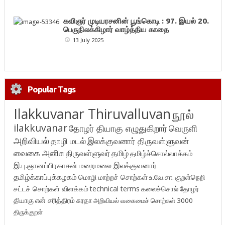
கவிஞர் முடியரசனின் பூங்கொடி : 97. இயல் 20.
பெருநிலக்கிழார் வாழ்த்திய காதை
13 July 2025
Popular Tags
Ilakkuvanar Thiruvalluvan
நூல்
ilakkuvanar
தோழர் தியாகு எழுதுகிறார்
வெருளி
அறிவியல்
தாழி மடல்
இலக்குவனார் திருவள்ளுவன்
வைகை அனிசு
திருவள்ளுவர்
தமிழ்
தமிழ்ச்சொல்லாக்கம்
இ.பு.ஞானப்பிரகாசன்
மறைமலை இலக்குவனார்
தமிழ்க்காப்புக்கழகம்
மொழி மாற்றச் சொற்கள்
உ.வே.சா.
குறள்நெறி
சட்டச் சொற்கள் விளக்கம்
technical terms
கலைச்சொல்
தோழர்
தியாகு
என் சரித்திரம்
சுரதா
அறிவியல் வகைமைச் சொற்கள் 3000
திருக்குறள்