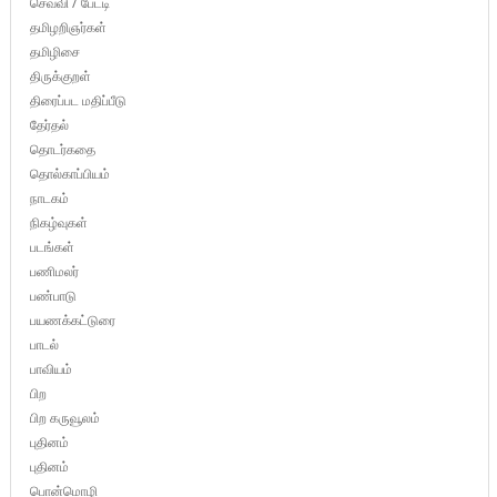
செவ்வி / பேட்டி
தமிழறிஞர்கள்
தமிழிசை
திருக்குறள்
திரைப்பட மதிப்பீடு
தேர்தல்
தொடர்கதை
தொல்காப்பியம்
நாடகம்
நிகழ்வுகள்
படங்கள்
பணிமலர்
பண்பாடு
பயணக்கட்டுரை
பாடல்
பாவியம்
பிற
பிற கருவூலம்
புதினம்
புதினம்
பொன்மொழி