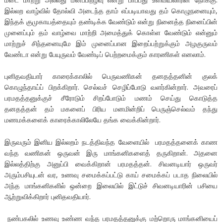
இல்லற வாழ்வில் தோல்வி அடைந்த தாம் எப்படியாவது தம் கொழுநனையும்,
இந்தக் குமுகாயத்தையும் தண்டிக்க வேண்டும் என்று நினைத்த நினைப்பின்
முனைப்பும் தம் வாழ்வை மாற்றி அமைத்துக் கொள்ள வேண்டும் என்னும்
மாற்றுச் சிந்தனையுமே இம் முனைப்பான இறைப்பற்றுக்கும் அழகுருவம்
வேண்டா என்று பேயுருவம் வேண்டிப் பெற்றமைக்கும் காரணிகள் எனலாம்.
புனிதவதியார் காரைக்காலில் பெருவணிகன் தனதத்தனின் குலக்
கொழுந்தாய்ப் பிறக்கிறார். செல்வச் செழிப்போடு வளர்கின்றார். அவரைப்
பரமதத்தனுக்குச் சீரோடும் சிறப்போடும் மணம் செய்து கொடுத்த
தனதத்தன் தம் மகளைப் பிரிய மனமின்றிப் பெருஞ்செல்வம் தந்து
மணமக்களைக் காரைக்காலிலேயே தங்க வைக்கின்றார்.
இருவரும் இனிய இல்லறம் நடத்திவந்த வேளையில் பரமதத்தனைக் காண
வந்த வணிகன் ஒருவன் இரு மாங்கனிகளைத் தருகிறான். அதனை
இல்லத்திற்கு அனுப்பி வைக்கிறான் பரமதத்தன். சிவனடியார் ஒருவர்
அரும்பசியுடன் வர, உணவு சமைக்கப்பட்டு காய் சமைக்கப் படாத நிலையில்
அந்த மாங்கனிகளில் ஒன்றை இலையில் இட்டுச் சிவனடியாரின் பசியை
ஆற்றுவிக்கிறார் புனிதவதியார்.
நண்பகலில் உணவு உண்ண வந்த பரமதத்தனுக்கு மற்றொரு மாங்கனியைப்