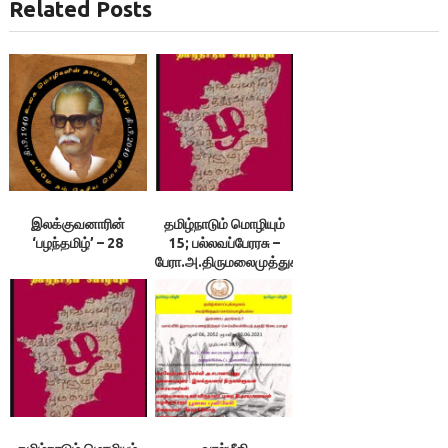
Related Posts
இலக்குவனாரின்
தமிழ்நாடும் மொழியும்
‘பழந்தமிழ்’ – 28
15; பல்லவப்பேரரசு –
பேரா.அ.திருமலைமுத்துசாமி