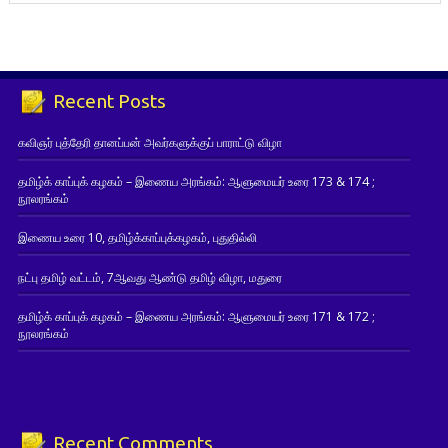
Recent Posts
கவிஞர் புத்தேரி தானப்பன் அவர்களுக்குப் பாராட்டு விழா
தமிழ்க் காப்புக் கழகம் – இணைய அரங்கம்: ஆளுமையர் உரை 173 & 174 ;
நூலரங்கம்
இணைய உரை 10, தமிழ்க்காப்புக்கழகம், புதுதில்லி
நட்பு தமிழ் வட்டம், 7ஆவது ஆண்டு தமிழ் விழா, மதுரை
தமிழ்க் காப்புக் கழகம் – இணைய அரங்கம்: ஆளுமையர் உரை 171 & 172 ;
நூலரங்கம்
Recent Comments