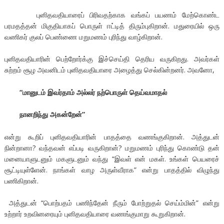
புனிதவதியாரைப் பிரிவதற்காக வங்கப் பயணம் மேற்கொண்ட
பரமதத்தன் மிகுதியாகப் பொருள் ஈட்டித் திரும்புகிறான். மதுரையில் ஒரு
வணிகர் குலப் பெண்ணை மறுமணம் புரிந்து வாழ்கிறான்.
புனிதவதியாரின் பெற்றோர்க்கு இச்செய்தி தெரிய வருகிறது. அவர்கள்
சுற்றம் சூழ அவனிடம் புனிதவதியாரை அழைத்து செல்கின்றனர். அவனோ,
“
மானுடம்
இவர்தாம்
அல்லர்
நற்பொருள்
தெய்வமாதல்
நானறிந்து
அகன்றேன்
”
என்று கூறிப் புனிதவதியாரின் பாதத்தை வணங்குகிறான். அத்துடன்
நின்றானா? வந்தவன் எப்படி வருகிறான்? மறுமணம் புரிந்து கொண்டு தன்
மனையாளுடனும் மகளுடனும் வந்து “இவள் என் மகள். உங்கள் பெயரைச்
சூட்டியுள்ளேன். நாங்கள் வாழ அருள்வீராக” என்று பாதத்தில் விழுந்து
பணிகிறான்.
அத்துடன் “பொற்பதம் பணிந்தேன் நீரும் போற்றுதல் செய்ம்மின்” என்று
உற்றார் உறவினரையும் புனிதவதியாரை வணங்குமாறு கூறுகிறான்.