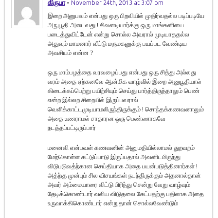
கிருபா
-
November 24th, 2013 at 3:07 pm
இறை அனுபவம் என்பது ஒரு பிறவியில் முதிர்வதல்ல படிப்படியே
அநுபூதி அடைவது ! சிவனடியார்க்கு ஒரு மாங்கனியை
படைத்துவிட்டேன் என்று சொல்ல அவரால் முடியாததல்ல
அதுவும் மாமனார் வீட்டு மருமகனுக்கு பயப்பட வேண்டிய
அவசியம் என்ன ?
ஒரு மாம்பழத்தை வரவழைப்பது என்பது ஒரு சித்து அல்லது
வரம் அதை ஏற்கனவே ஆன்மிக வாழ்வில் இறை அனுபூதியால்
கிடைக்கப்பெற்று பயிற்சியும் செய்து பார்த்திருந்தாலும் பெண்
என்ற இல்லற சிறையில் இருப்பவரால்
வெளிக்காட்டமுடியாமலிருந்திருக்கும் ! சொந்தக்கணவனாலும்
அதை உணராமல் சாதாரன ஒரு பெண்ணாகவே
நடத்தப்பட்டிருப்பார்
மனைவி என்பவள் கணவனின் அனுமதியில்லாமல் துறவறம்
மேற்கொள்ள கட்டுப்பாடு இருப்பதால் அவனிடமிருந்து
விடுபடுவத்ற்கான செய்தியாக அதை பயன்படுத்தினார்கள் !
அத்ற்கு முன்பும் சில விசயங்கள் நடந்திருக்கும் அதனால்தான்
அவர் அம்மையாரை விட்டு பிரிந்து சென்று வேறு வாழ்வும்
தேடிக்கொண்டார் வலிய விடுதலை கேட்பதற்கு பதிலாக அதை
உருவாக்கிகொண்டார் என்றுதான் சொல்லவேண்டும்