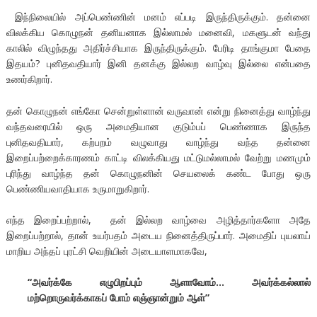
இந்நிலையில் அப்பெண்ணின் மனம் எப்படி இருந்திருக்கும். தன்னை
விலக்கிய கொழுநன் தனியனாக இல்லாமல் மனைவி, மகளுடன் வந்து
காலில் விழுந்தது அதிர்ச்சியாக இருந்திருக்கும். பேரிடி தாங்குமா பேதை
இதயம்? புனிதவதியார் இனி தனக்கு இல்லற வாழ்வு இல்லை என்பதை
உணர்கிறார்.
தன் கொழுநன் எங்கோ சென்றுள்ளான் வருவான் என்று நினைத்து வாழ்ந்து
வந்தவரையில் ஒரு அமைதியான குடும்பப் பெண்ணாக இருந்த
புனிதவதியார், கற்பறம் வழுவாது வாழ்ந்து வந்த தன்னை
இறைப்பற்றைக்காரணம் காட்டி விலக்கியது மட்டுமல்லாமல் வேற்று மணமும்
புரிந்து வாழ்ந்த தன் கொழுநனின் செயலைக் கண்ட போது ஒரு
பெண்ணியவாதியாக உருமாறுகிறார்.
எந்த இறைப்பற்றால், தன் இல்லற வாழ்வை அழித்தார்களோ அதே
இறைப்பற்றால், தான் உயர்பதம் அடைய நினைத்திருப்பார். அமைதிப் புயலாய்
மாறிய அந்தப் புரட்சி வெறியின் அடையாளமாகவே,
“
அவர்க்கே
எழுபிறப்பும்
ஆளாவோம்
…
அவர்க்கல்லால்
மற்றொருவர்க்காகப்
போம்
எஞ்ஞான்றும்
ஆள்
”