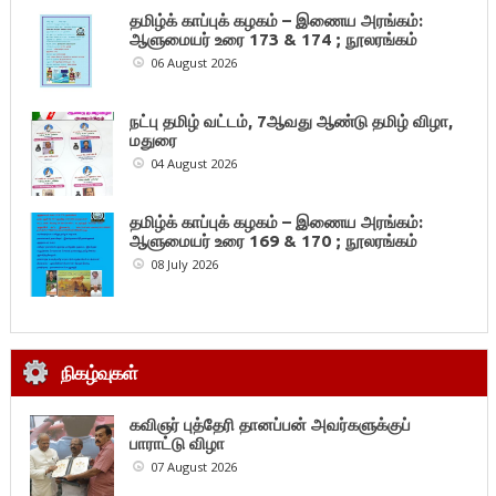
தமிழ்க் காப்புக் கழகம் – இணைய அரங்கம்:
ஆளுமையர் உரை 173 & 174 ; நூலரங்கம்
06 August 2026
நட்பு தமிழ் வட்டம், 7ஆவது ஆண்டு தமிழ் விழா,
மதுரை
04 August 2026
தமிழ்க் காப்புக் கழகம் – இணைய அரங்கம்:
ஆளுமையர் உரை 169 & 170 ; நூலரங்கம்
08 July 2026
நிகழ்வுகள்
கவிஞர் புத்தேரி தானப்பன் அவர்களுக்குப்
பாராட்டு விழா
07 August 2026