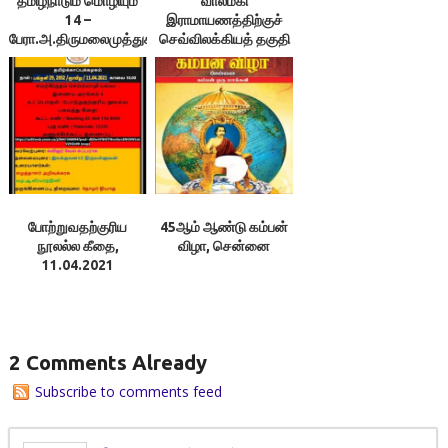
தமிழ்நாடும் மொழியும்
வால்மீகி
14 –
இராமாயணத்திற்குச்
பேரா.அ.திருமலைமுத்துசாமி
செவ்விலக்கியத் தகுதி
￼
கிடையாது! – ஆனி 06,
2052 ஞாயிறு
20.06.2021
போற்றுவதற்குரிய
45ஆம் ஆண்டு கம்பன்
நூலல்ல கீதை,
விழா, சென்னை
11.04.2021
2 Comments Already
Subscribe to comments feed