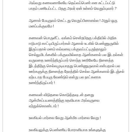
அவ்வறு கணவனாலேயே தெய்வப்பெண் என சுட்டப்பட்டு
பாதம் பணியப்பட்ட பிறகு அவர் ஏன் உள்ளம் வெதும்புவார் ?
ஆனால் பேயுருவம் கெட்டது வெறுப்பினாளல்ல ! அதும் ஒரு
மனப்பக்குவமே !
கணவன் பொருளீட்ட வங்கம் சென்றபிறகு பக்தியில் அதிக
ஈடுபாடு காட்டியிருப்பார்கள் ஆனால் உடலில் பெண்ணுருவில்
இருப்பதால் மனம் எவ்வளவு பக்குவப்பட்டிருந்தாலும்
செல்லுமிடங்களில் பக்குவமில்லாத ஆண்களால் பல இடரல்கள்
வருவதை உணர்ந்திருப்பார் சொந்த ஊரிலேயே நினைத்த
இடத்திற்கு செல்லமுடியாதது பெண்ணுருவால் என்பதால் பல
ஊர்களுக்கு நினைத்த நேரத்தில் செல்ல ஆண்களால் இடஞ்சல்
ஏற்படாத பேயுரு வேண்டும் என்று பல நாட்களாக
உணர்ந்திருப்பார் !
கணவன் விடுதலை கொடுத்தவுடன் தனது
ஆன்மீகப்பயணத்திற்கு உதவியாக அவ்வுருவை
ஏற்றுக்கொண்டார் !
உலகியல் பார்வை வேறு ஆன்மீக பார்வை வேறு !
உலகியலுக்கு பெண்ணிய போராளியாக உங்களுக்கு