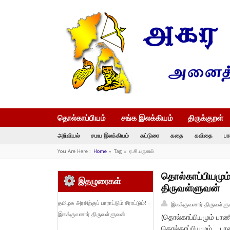
தொல்காப்பியம்
சங்க இலக்கியம்
திருக்குறள்
அறிவியல்
சமய இலக்கியம்
கட்டுரை
கதை
கவிதை
பா
You Are Here :
Home
»
Tag »
ஏ.சி.பருனல்
தொல்காப்பியமும
இதழுரைகள்
திருவள்ளுவன்
தமிழக அரசிற்குப் பாராட்டும் சீராட்டும்! –
இலக்குவனார் திருவள்ளு
இலக்குவனார் திருவள்ளுவன்
(தொல்காப்பியமும் பாண
தொல்காப்பியமும் 