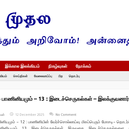
இக்கால இலக்கியம்
நிகழ்வுகள்
நோக்கம்
வியம்
செய்திகள்
வேலைவாய்ப்பு
பிற
தொடர்பு
் பாணினியமும் – 13 : இடைச்செருகல்கள் – இலக்குவனார்
வன்
12 December 2025
No Comment
ினியமும் – 12 : பாணினியின் வேர்ச்சொல்லாய்வு மிகப்பெரும் மோசடி– தொடர்ச
பாணினியமும் 13 இடைச்செருகல்கள் இருவகை இடைச்செருகல்களை ந