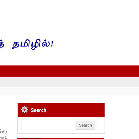
Search
்சி)
ாம்