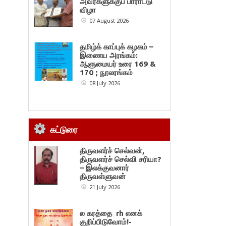
அவர்களுக்குப் பாராட்டு
விழா
07 August 2026
தமிழ்க் காப்புக் கழகம் –
இணைய அரங்கம்:
ஆளுமையர் உரை 169 &
170 ; நூலரங்கம்
08 July 2026
கட்டுரை
திருவளர்ச் செல்வன்,
திருவளர்ச் செல்வி சரியா?
– இலக்குவனார்
திருவள்ளுவன்
21 July 2026
ல கரத்தை rh எனக்
குறிப்பிடுவோம்!-