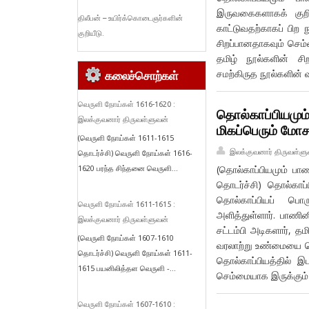
இருவகைகளாகக் குறிக
திலீபன் – உயிர்க்கொடைஞர்களின்
காட்டுவதற்காகப் பிற
குறியீடு.
சிறப்பானதாகவும் செம
தமிழ் நூல்களின் சிற
சமற்கிருத நூல்களின் 
கலைச்சொற்கள்
வெருளி நோய்கள் 1616-1620 :
தொல்காப்பியமும
இலக்குவனார் திருவள்ளுவன்
மிகப்பெரும் மோ
(வெருளி நோய்கள் 1611-1615
இலக்குவனார் திருவள்ளு
தொடர்ச்சி) வெருளி நோய்கள் 1616-
1620 பரந்த சிந்தனை வெருளி...
(தொல்காப்பியமும் ப
தொடர்ச்சி) தொல்காப
தொல்காப்பியப் பொ
வெருளி நோய்கள் 1611-1615 :
அளித்துள்ளார். பாணின
இலக்குவனார் திருவள்ளுவன்
சட்டம்பி அடிகளார், தமி
(வெருளி நோய்கள் 1607-1610
வரலாற்று உண்மையை மெய
தொடர்ச்சி) வெருளி நோய்கள் 1611-
தொல்காப்பியத்தில் இ
1615 பயனிலித்தள வெருளி -...
செம்மையாக இருக்கும்
வெருளி நோய்கள் 1607-1610 :