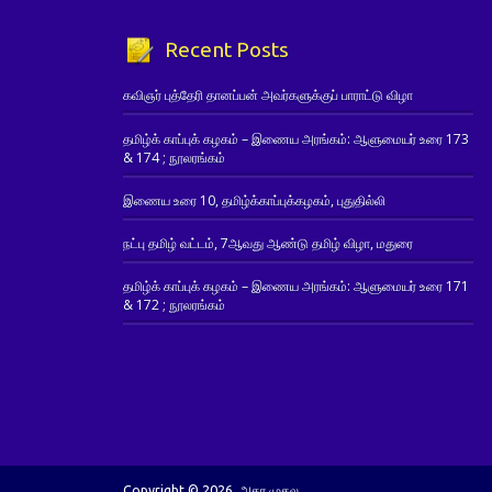
Recent Posts
கவிஞர் புத்தேரி தானப்பன் அவர்களுக்குப் பாராட்டு விழா
தமிழ்க் காப்புக் கழகம் – இணைய அரங்கம்: ஆளுமையர் உரை 173
& 174 ; நூலரங்கம்
இணைய உரை 10, தமிழ்க்காப்புக்கழகம், புதுதில்லி
நட்பு தமிழ் வட்டம், 7ஆவது ஆண்டு தமிழ் விழா, மதுரை
தமிழ்க் காப்புக் கழகம் – இணைய அரங்கம்: ஆளுமையர் உரை 171
& 172 ; நூலரங்கம்
Copyright © 2026. அகர முதல