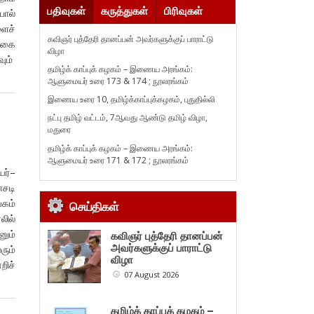
பதிவுகள்
கருத்துகள்
பிரிவுகள்
போல்
ளைச்
கவிஞர் புத்தேரி தானப்பன் அவர்களுக்குப் பாராட்டு
 வகை
விழா
வும்
தமிழ்க் காப்புக் கழகம் – இணைய அரங்கம்:
ஆளுமையர் உரை 173 & 174 ; நூலரங்கம்
இணைய உரை 10, தமிழ்க்காப்புக்கழகம், புதுதில்லி
நட்பு தமிழ் வட்டம், 7ஆவது ஆண்டு தமிழ் விழா,
மதுரை
தமிழ்க் காப்புக் கழகம் – இணைய அரங்கம்:
ஆளுமையர் உரை 171 & 172 ; நூலரங்கம்
யர்–
ோசடி
கம்
செய்திகள்
லில்
னும்
கவிஞர் புத்தேரி தானப்பன்
அவர்களுக்குப் பாராட்டு
ரும்
விழா
றிச்
07 August 2026
தமிழ்க் காப்புக் கழகம் –