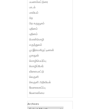
பயணக்கட்டுரை
பாடல்
பாவியம்
பிற
பிற கருவூலம்
புதினம்
புதினம்
பொன்மொழி
மருத்துவம்
மு.இராமகிருட்டிணன்
முகநூல்
மொழிபெயர்ப்பு
மொழிப்போர்
விளையாட்டு
வெருளி
வெருளி அறிவியல்
வேலைவாய்ப்பு
வேளாண்மை
Archives