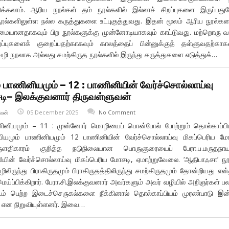
்கலாம். ஆரிய நூல்கள் தம் நூல்களில் இல்லாச் சிறப்புகளை இருப்பது
 நூல்களிலுள்ள நல்ல கருத்துகளை உட்புகுத்துவது. இதன் மூலம் ஆரிய நூல்க
்மையானதாகவும் பிற நூல்களுக்கு முன்னோடியாகவும் காட்டுவது. மற்றொரு
ப்புகளைக் குறைப்பதற்காகவும் காலத்தைப் பின்னுக்குத் தள்ளுவதற்காக
வழி நூலாக அல்லது சமற்கிருத நூல்களில் இருந்து கருத்துகளை எடுத்துக்…
் பாணினியமும் – 12 : பாணினியின் வேர்ச்சொல்லாய்வு
சடி– இலக்குவனார் திருவள்ளுவன்
வன்
05 December 2025
No Comment
ாணினியமும் – 11 : முன்னோர் மொழியைப் பொன்போல் போற்றும் தொல்காப்பி
்பியமும் பாணினியமும் 12 பாணினியின் வேர்ச்சொல்லாய்வு மிகப்பெரிய ம
ருளதிகாரம் குறித்த நடுநிலையான பொருளுரையைப் பேரா.ப.மருதநாய
ியின் வேர்ச்சொல்லாய்வு மிகப்பெரிய மோசடி, ஏமாற்றுவேலை. ‘ஆதிபாஃசா’ நூ
ழிலிருந்து பிராகிருதமும் பிராகிருதத்திலிருந்து சமற்கிருதமும் தோன்றியது என்
்ப்பிக்கிறார். பேரா.சி.இலக்குவனார் அவர்களும் அவர் வழியில் அறிஞர்கள் பல
டம் பெற்ற இடைச்செருகல்களை நீக்கினால் தொல்காப்பியம் முரண்பாடு இன்
 என நிறுவியுள்ளனர். இவை…