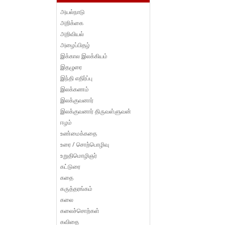
அயல்நாடு
அறிக்கை
அறிவியல்
அழைப்பிதழ்
இக்கால இலக்கியம்
இதழுரை
இந்தி எதிர்ப்பு
இலக்கணம்
இலக்குவனார்
இலக்குவனார் திருவள்ளுவன்
ஈழம்
உண்மைக்கதை
உரை / சொற்பொழிவு
உறுதிமொழிஞர்
கட்டுரை
கதை
கருத்தரங்கம்
கலை
கலைச்சொற்கள்
கவிதை