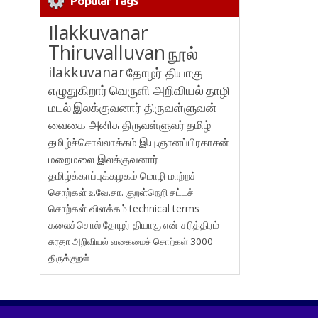
Popular Tags
Ilakkuvanar
Thiruvalluvan
நூல்
ilakkuvanar
தோழர் தியாகு
எழுதுகிறார்
வெருளி அறிவியல்
தாழி
மடல்
இலக்குவனார் திருவள்ளுவன்
வைகை அனிசு
திருவள்ளுவர்
தமிழ்
தமிழ்ச்சொல்லாக்கம்
இ.பு.ஞானப்பிரகாசன்
மறைமலை இலக்குவனார்
தமிழ்க்காப்புக்கழகம்
மொழி மாற்றச்
சொற்கள்
உ.வே.சா.
குறள்நெறி
சட்டச்
சொற்கள் விளக்கம்
technical terms
கலைச்சொல்
தோழர் தியாகு
என் சரித்திரம்
சுரதா
அறிவியல் வகைமைச் சொற்கள் 3000
திருக்குறள்