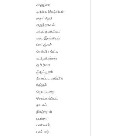
காணுரை
காப்பிய இலக்கியம்
குறள்நெறி
குறுந்தகவல்
சங்க இலக்கியம்
சமய இலக்கியம்
செய்திகள்
செவ்வி / பேட்டி
தமிழறிஞர்கள்
தமிழிசை
திருக்குறள்
திரைப்பட மதிப்பீடு
தேர்தல்
தொடர்கதை
தொல்காப்பியம்
நாடகம்
நிகழ்வுகள்
படங்கள்
பணிமலர்
பண்பாடு