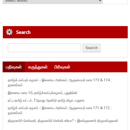
Search
பதிவுகள்
கருத்துகள்
பிரிவுகள்
தமிழ்க் காப்புக் கழகம் – இணைய அரங்கம்: ஆளுமையர் உரை 173 & 174 ;
நூலரங்கம்
இணைய உரை 10, தமிழ்க்காப்புக்கழகம், புதுதில்லி
நட்பு தமிழ் வட்டம், 7ஆவது ஆண்டு தமிழ் விழா, மதுரை
தமிழ்க் காப்புக் கழகம் – இணைய அரங்கம்: ஆளுமையர் உரை 171 & 172 ;
நூலரங்கம்
திருவளர்ச் செல்வன், திருவளர்ச் செல்வி சரியா? – இலக்குவனார் திருவள்ளுவன்