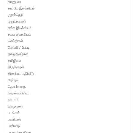
காணுரை
காப்பிய இலக்கியம்
குறள்நெறி
குறுந்தகவல்
சங்க இலக்கியம்
சமய இலக்கியம்
செய்திகள்
செவ்வி / பேட்டி
தமிழறிஞர்கள்
தமிழிசை
திருக்குறள்
திரைப்பட மதிப்பீடு
தேர்தல்
தொடர்கதை
தொல்காப்பியம்
நாடகம்
நிகழ்வுகள்
படங்கள்
பணிமலர்
பண்பாடு
பயணக்கட்டுரை