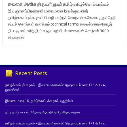
வைகை அனிசு
திருவள்ளுவர்
தமிழ்
தமிழ்ச்சொல்லாக்கம்
இ.பு.ஞானப்பிரகாசன்
மறைமலை இலக்குவனார்
தமிழ்க்காப்புக்கழகம்
மொழி மாற்றச் சொற்கள்
உ.வே.சா.
குறள்நெறி
சட்டச் சொற்கள் விளக்கம்
technical terms
கலைச்சொல்
தோழர்
தியாகு
என் சரித்திரம்
சுரதா
அறிவியல் வகைமைச் சொற்கள் 3000
திருக்குறள்
Recent Posts
தமிழ்க் காப்புக் கழகம் – இணைய அரங்கம்: ஆளுமையர் உரை 173 & 174 ;
நூலரங்கம்
இணைய உரை 10, தமிழ்க்காப்புக்கழகம், புதுதில்லி
நட்பு தமிழ் வட்டம், 7ஆவது ஆண்டு தமிழ் விழா, மதுரை
தமிழ்க் காப்புக் கழகம் – இணைய அரங்கம்: ஆளுமையர் உரை 171 & 172 ;