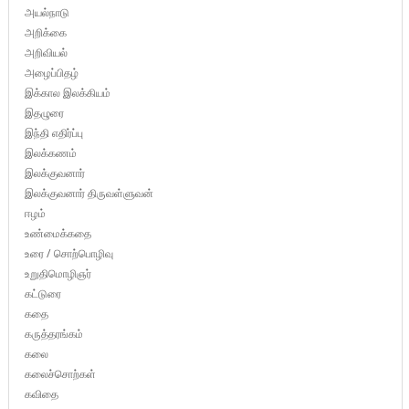
அயல்நாடு
அறிக்கை
அறிவியல்
அழைப்பிதழ்
இக்கால இலக்கியம்
இதழுரை
இந்தி எதிர்ப்பு
இலக்கணம்
இலக்குவனார்
இலக்குவனார் திருவள்ளுவன்
ஈழம்
உண்மைக்கதை
உரை / சொற்பொழிவு
உறுதிமொழிஞர்
கட்டுரை
கதை
கருத்தரங்கம்
கலை
கலைச்சொற்கள்
கவிதை