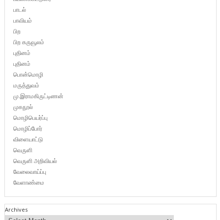
பாடல்
பாவியம்
பிற
பிற கருவூலம்
புதினம்
புதினம்
பொன்மொழி
மருத்துவம்
மு.இராமகிருட்டிணன்
முகநூல்
மொழிபெயர்ப்பு
மொழிப்போர்
விளையாட்டு
வெருளி
வெருளி அறிவியல்
வேலைவாய்ப்பு
வேளாண்மை
Archives