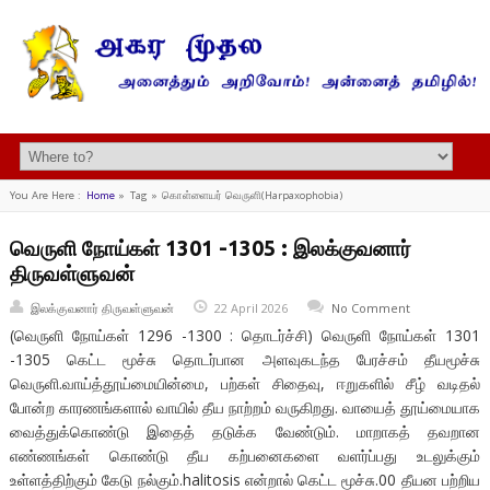
You Are Here :
Home
»
Tag »
கொள்ளையர் வெருளி(Harpaxophobia)
வெருளி நோய்கள் 1301 -1305 : இலக்குவனார்
திருவள்ளுவன்
இலக்குவனார் திருவள்ளுவன்
22 April 2026
No Comment
(வெருளி நோய்கள் 1296 -1300 : தொடர்ச்சி) வெருளி நோய்கள் 1301
-1305 கெட்ட மூச்சு தொடர்பான அளவுகடந்த பேரச்சம் தீயமூச்சு
வெருளி.வாய்த்தூய்மையின்மை, பற்கள் சிதைவு, ஈறுகளில் சீழ் வடிதல்
போன்ற காரணங்களால் வாயில் தீய நாற்றம் வருகிறது. வாயைத் தூய்மையாக
வைத்துக்கொண்டு இதைத் தடுக்க வேண்டும். மாறாகத் தவறான
எண்ணங்கள் கொண்டு தீய கற்பனைகளை வளர்ப்பது உடலுக்கும்
உள்ளத்திற்கும் கேடு நல்கும்.halitosis என்றால் கெட்ட மூச்சு.00 தீயன பற்றிய