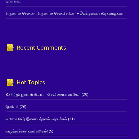
நூலரங்கம்
திருவளர்ச் செல்வன், திருவளர்ச் செல்வி சரியா? – இலக்குவனார் திருவள்ளுவன்
Recent Comments
Hot Topics
85 சித்தர் நூல்கள் விவரம் - பொன்னையா சாமிகள்
(29)
நோக்கம்
(26)
ம.சோ.விக்டர் இணையத்தளம் தொடக்கம்
(11)
வாழ்த்துங்கள்! வளர்கிறோம்!
(9)