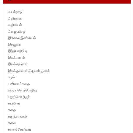
அயல்நாடு
அறிக்கை
அறிவியல்
அழைப்பிதழ்
இக்கால இலக்கியம்
இதழுரை
இந்தி எதிர்ப்பு
இலக்கணம்
இலக்குவனார்
இலக்குவனார் திருவள்ளுவன்
ஈழம்
உண்மைக்கதை
உரை / சொற்பொழிவு
உறுதிமொழிஞர்
கட்டுரை
கதை
கருத்தரங்கம்
கலை
கலைச்சொற்கள்