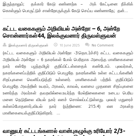
இருந்தாலும்; தக்கார் கேடு எண்ணற்க – அக் கேட்டினை நீக்கிக்
கொள்ளும் பொருட்டுச் சான்றோருக்குக் கேடு செய்ய எண்ணாதே; தன்…
கட்டட வகைகளும் அறிவியல் அன்றோ – 6, அன்றே
சொன்னார்கள்44, இலக்குவனார் திருவள்ளுவன்
இலக்குவனார் திருவள்ளுவன்
10 June 2025
No Comment
(கட்டட வகைகளும் அறிவியல் அன்றோ -3:தொடர்ச்சி) கட்டட வகைகளும்
அறிவியல் அன்றோ – 6 நகரங்கள் போல் பெரிதாக அமைந்த மாளிகைகளை
நகர் என்றே பழந்தமிழர் குறிப்பிட்டள்ளதைக் கண்டோம். புலவர்கள்,
நகரங்களைப்பற்றிக் குறிப்பிடும் பொழுதே நகரங்களில் உள்ள கட்டடங்களின்
சிறப்புகளை வெளிப்படுத்தி உள்ளனர். மாளிகைகள் பற்றிக் குறிப்பிடும்
பொழுதே அவற்றின் உயரம், அகலம், காவல், வளமை முதலான சிறப்புகளை
உணர்த்த அவர்கள் தவறவில்லை.உயர்ந்த மேல்நிலைகளை உடைய பெரிய
மனை நெடுநிலை வியல் நகர் எனச் சொல்லப்பட்டுள்ளது. புலவர் மதுரைச்
சுள்ளம்போதனார்,வியல் நகர் (நற்றிணை: 215.4) என அகன்ற
மாளிகையைக்குறிப்பிடுகிறார். …
வானுயர் கட்டடங்களால் வான்புகழுக்கு உரியோர் 2/3-