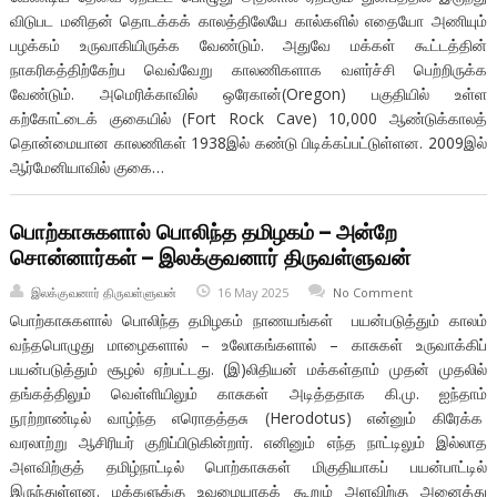
விடுபட மனிதன் தொடக்கக் காலத்திலேயே கால்களில் எதையோ அணியும்
பழக்கம் உருவாகியிருக்க வேண்டும். அதுவே மக்கள் கூட்டத்தின்
நாகரிகத்திற்கேற்ப வெவ்வேறு காலணிகளாக வளர்ச்சி பெற்றிருக்க
வேண்டும். அமெரிக்காவில் ஒரேகான்(Oregon) பகுதியில் உள்ள
கற்கோட்டைக் குகையில் (Fort Rock Cave) 10,000 ஆண்டுக்காலத்
தொன்மையான காலணிகள் 1938இல் கண்டு பிடிக்கப்பட்டுள்ளன. 2009இல்
ஆர்மேனியாவில் குகை…
பொற்காசுகளால் பொலிந்த தமிழகம் – அன்றே
சொன்னார்கள் – இலக்குவனார் திருவள்ளுவன்
இலக்குவனார் திருவள்ளுவன்
16 May 2025
No Comment
பொற்காசுகளால் பொலிந்த தமிழகம் நாணயங்கள் பயன்படுத்தும் காலம்
வந்தபொழுது மாழைகளால் – உலோகங்களால் – காசுகள் உருவாக்கிப்
பயன்படுத்தும் சூழல் ஏற்பட்டது. (இ)லிதியன் மக்கள்தாம் முதன் முதலில்
தங்கத்திலும் வெள்ளியிலும் காசுகள் அடித்ததாக கி.மு. ஐந்தாம்
நூற்றாண்டில் வாழ்ந்த எரொதத்தசு (Herodotus) என்னும் கிரேக்க
வரலாற்று ஆசிரியர் குறிப்பிடுகின்றார். எனினும் எந்த நாட்டிலும் இல்லாத
அளவிற்குத் தமிழ்நாட்டில் பொற்காசுகள் மிகுதியாகப் பயன்பாட்டில்
இருந்துள்ளன. மக்களுக்கு உவமையாகக் கூறும் அளவிற்கு அனைத்து