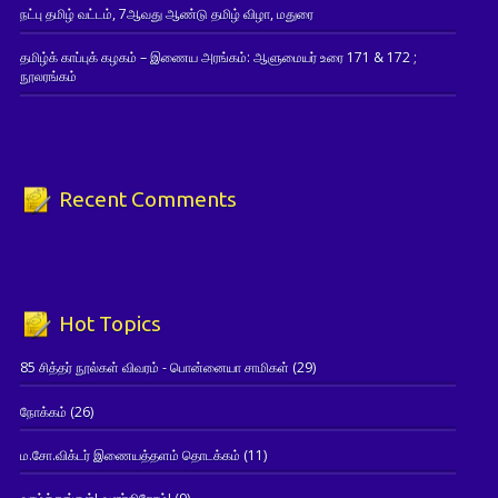
நட்பு தமிழ் வட்டம், 7ஆவது ஆண்டு தமிழ் விழா, மதுரை
தமிழ்க் காப்புக் கழகம் – இணைய அரங்கம்: ஆளுமையர் உரை 171 & 172 ;
நூலரங்கம்
Recent Comments
Hot Topics
85 சித்தர் நூல்கள் விவரம் - பொன்னையா சாமிகள்
(29)
நோக்கம்
(26)
ம.சோ.விக்டர் இணையத்தளம் தொடக்கம்
(11)