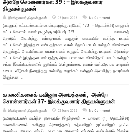
அன்றே சொன்னார்கள் 39 : – இலக்குவனார்
திருவள்ளுவன்
இலக்குவனார் திருவள்ளுவன்
05 June 2025
No Comment
(வானுயர் கட்டடங்களால் வான்புகழுக்கு உரியோர் 1/3 – தொடர்ச்சி) வானுயர்
கட்டடங்களால் வான்புகழுக்கு உரியோர் 2/3 வானைத்
தொடும் அளவிற்கு உள்ளதாகக் கருதும் வகையில் உயர்ந்த மாடிக்
கட்டடங்கள் இருந்தன என்பதற்காக வான் தோய் மாடம் என்றும் விண்ணை
நெருங்கும் அளவிற்கான உயரம் எனக் கருதும் அளவிற்கு மாடிகள் அமைந்த
கட்டடங்கள் இருந்தன என்பதற்கு அடையாளமாக விண்தோய் மாடம் என்றும்
சங்க இலக்கியங்களில் குறிக்கப் பெற்றுள்ளன. நகரம் என்பதே பல மாடிகள்
உடைய வீடுகள் நிறைந்தது என்பதே வழக்கம் என்னும் அளவிற்கு நகரங்கள்
இருந்தன….
காலணிகளைக் கவினுற அமைத்தனர், அன்றே
சொன்னார்கள் 37- இலக்குவனார் திருவள்ளுவன்
இலக்குவனார் திருவள்ளுவன்
03 June 2025
No Comment
(உயிரறிவியலில் உயர்ந்த நிலையில் இருந்தனர் – யானை (1) தொடர்ச்சி)
காலணிகளைக் கவினுற அமைத்தனர் கற்களிலும் முட்களிலும் நடக்க
வேண்டிய தேவை ஏற்பட்ட பொழுது அதனால் ஏற்படும் துன்பத்தில் இருந்து