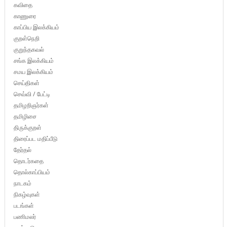
கவிதை
காணுரை
காப்பிய இலக்கியம்
குறள்நெறி
குறுந்தகவல்
சங்க இலக்கியம்
சமய இலக்கியம்
செய்திகள்
செவ்வி / பேட்டி
தமிழறிஞர்கள்
தமிழிசை
திருக்குறள்
திரைப்பட மதிப்பீடு
தேர்தல்
தொடர்கதை
தொல்காப்பியம்
நாடகம்
நிகழ்வுகள்
படங்கள்
பணிமலர்