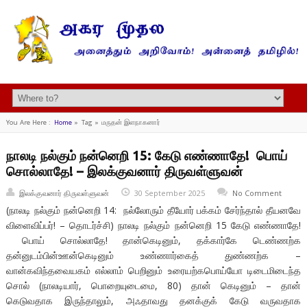
You Are Here :
Home
»
Tag »
மருதன் இளநாகனார்
நாலடி நல்கும் நன்னெறி 15: கேடு எண்ணாதே! பொய்
சொல்லாதே! – இலக்குவனார் திருவள்ளுவன்
இலக்குவனார் திருவள்ளுவன்
30 September 2025
No Comment
(நாலடி நல்கும் நன்னெறி 14: நல்லோரும் தீயோர் பக்கம் சேர்ந்தால் தீயனவே
விளைவிப்பர்! – தொடர்ச்சி) நாலடி நல்கும் நன்னெறி 15 கேடு எண்ணாதே!
பொய் சொல்லாதே! தான்கெடினும், தக்கார்கே டெண்ணற்க
தன்னுடம்பின்ஊன்கெடினும் உண்ணார்கைத் துண்ணற்க –
வான்கவிந்தவையகம் எல்லாம் பெறினும் உரையற்கபொய்யோ டிடைமிடைந்த
சொல் (நாலடியார், பொறையுடைமை, 80) தான் கெடினும் – தான்
கெடுவதாக இருந்தாலும், அஃதாவது தனக்குக் கேடு வருவதாக