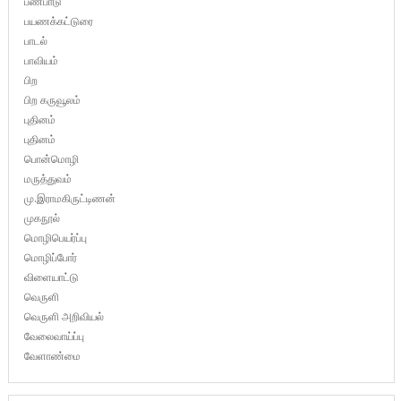
பண்பாடு
பயணக்கட்டுரை
பாடல்
பாவியம்
பிற
பிற கருவூலம்
புதினம்
புதினம்
பொன்மொழி
மருத்துவம்
மு.இராமகிருட்டிணன்
முகநூல்
மொழிபெயர்ப்பு
மொழிப்போர்
விளையாட்டு
வெருளி
வெருளி அறிவியல்
வேலைவாய்ப்பு
வேளாண்மை