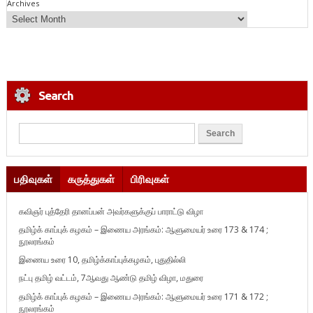
Archives
Search
பதிவுகள்
கருத்துகள்
பிரிவுகள்
கவிஞர் புத்தேரி தானப்பன் அவர்களுக்குப் பாராட்டு விழா
தமிழ்க் காப்புக் கழகம் – இணைய அரங்கம்: ஆளுமையர் உரை 173 & 174 ;
நூலரங்கம்
இணைய உரை 10, தமிழ்க்காப்புக்கழகம், புதுதில்லி
நட்பு தமிழ் வட்டம், 7ஆவது ஆண்டு தமிழ் விழா, மதுரை
தமிழ்க் காப்புக் கழகம் – இணைய அரங்கம்: ஆளுமையர் உரை 171 & 172 ;
நூலரங்கம்