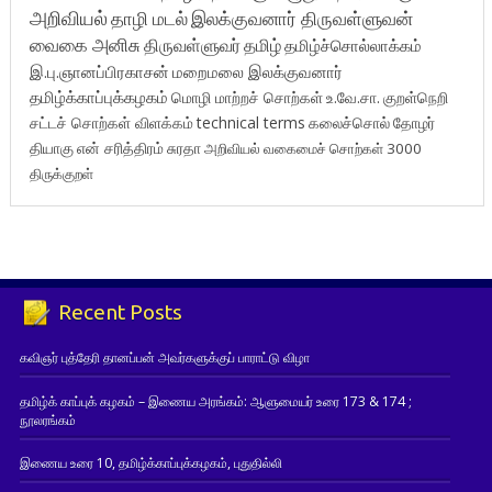
அறிவியல்
தாழி மடல்
இலக்குவனார் திருவள்ளுவன்
வைகை அனிசு
திருவள்ளுவர்
தமிழ்
தமிழ்ச்சொல்லாக்கம்
இ.பு.ஞானப்பிரகாசன்
மறைமலை இலக்குவனார்
தமிழ்க்காப்புக்கழகம்
மொழி மாற்றச் சொற்கள்
உ.வே.சா.
குறள்நெறி
சட்டச் சொற்கள் விளக்கம்
technical terms
கலைச்சொல்
தோழர்
தியாகு
என் சரித்திரம்
சுரதா
அறிவியல் வகைமைச் சொற்கள் 3000
திருக்குறள்
Recent Posts
கவிஞர் புத்தேரி தானப்பன் அவர்களுக்குப் பாராட்டு விழா
தமிழ்க் காப்புக் கழகம் – இணைய அரங்கம்: ஆளுமையர் உரை 173 & 174 ;
நூலரங்கம்
இணைய உரை 10, தமிழ்க்காப்புக்கழகம், புதுதில்லி