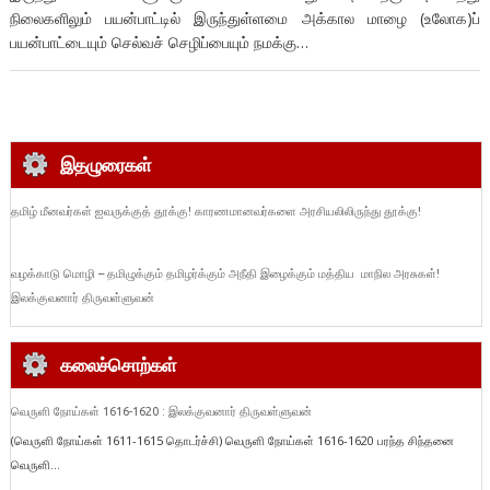
நிலைகளிலும் பயன்பாட்டில் இருந்துள்ளமை அக்கால மாழை (உலோக)ப்
பயன்பாட்டையும் செல்வச் செழிப்பையும் நமக்கு…
இதழுரைகள்
தமிழ் மீனவர்கள் ஐவருக்குத் தூக்கு! காரணமானவர்களை அரசியலிலிருந்து தூக்கு!
வழக்காடு மொழி – தமிழுக்கும் தமிழர்க்கும் அநீதி இழைக்கும் மத்திய மாநில அரசுகள்!
இலக்குவனார் திருவள்ளுவன்
கலைச்சொற்கள்
வெருளி நோய்கள் 1616-1620 : இலக்குவனார் திருவள்ளுவன்
(வெருளி நோய்கள் 1611-1615 தொடர்ச்சி) வெருளி நோய்கள் 1616-1620 பரந்த சிந்தனை
வெருளி...