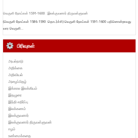
வெருளி நோய்கள் 1591-1600 : இலக்குவனார் திருவள்ளுவன்
(வெருளி நோய்கள் 1586-1590 :தொடர்ச்சி) வெருளி நோய்கள் 1591-1600 பதினொன்றாவது
வார வெருளி...
பிரிவுகள்
அயல்நாடு
அறிக்கை
அறிவியல்
அழைப்பிதழ்
இக்கால இலக்கியம்
இதழுரை
இந்தி எதிர்ப்பு
இலக்கணம்
இலக்குவனார்
இலக்குவனார் திருவள்ளுவன்
ஈழம்
உண்மைக்கதை