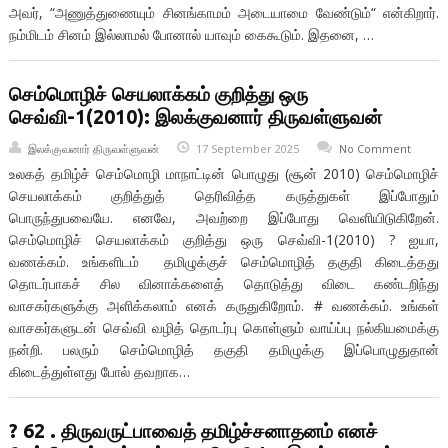
அவர், “அணுத்துணையும் சினங்காமம் அடையாமை வேண்டும்“ என்கிறார்.
நம்மிடம் சினம் இல்லாமல் போனால் யாவும் கைகூடும். இதனை, …
செம்மொழிச் செயலாக்கம் குறித்து ஒரு
செவ்வி-1(2010): இலக்குவனார் திருவள்ளுவன்
இலக்குவனார் திருவள்ளுவன்
17 September 2025
No Comment
உலகத் தமிழ்ச் செம்மொழி மாநாட்டின் பொழுது (சூன் 2010) செம்மொழிச்
செயலாக்கம் குறித்துத் தெரிவித்த கருத்துகள் இப்போதும்
பொருந்துபவையே. எனவே, அவற்றை இப்போது வெளியிடுகிறேன்.
செம்மொழிச் செயலாக்கம் குறித்து ஒரு செவ்வி-1(2010) ? ஐயா,
வணக்கம். உங்களிடம் தமிழுக்குச் செம்மொழித் தகுதி கிடைத்தது
தொடர்பாகச் சில வினாக்களைத் தொடுத்து விடை கண்டறிந்து
வாசகர்களுக்கு அளிக்கலாம் எனக் கருதுகிறோம். # வணக்கம். உங்கள்
வாசகர்களுடன் செவ்வி வழித் தொடர்பு கொள்ளும் வாய்ப்பு நல்கியமைக்கு
நன்றி. பலரும் செம்மொழித் தகுதி தமிழுக்கு இப்பொழுதுதான்
கிடைத்துள்ளது போல் தவறாக…
? 62 . திருவருட்பாவைத் தமிழ்ச்சனாதனம் எனச்