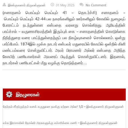
இலக்குவனார் திருவள்ளுவன்
31 May 2025
No Comment
(சனாதனம் பொய்யும் மெய்யும் 41 – தொடர்ச்சி) சனாதனம் –
பொய்யும் மெய்யும் 42-44 பல நகரங்களிலும் ஊர்களிலும் கோவில் நுழைவுப்
போராட்டம் நடந்துள்ளன என்பதை வரலாறு சொல்கிறது. ஆரியத்தின்
பாய்ச்சல் – வருணாசிரமத்தின் இரும்புக் கை – சனாதனத்தின் கொடுங்கை
நீதித்துறை வரை பாய்ந்துள்ளதற்குப் பல நிகழ்வுகளைச் சொல்லலாம். ஒன்று
பார்ப்போம். 1874இல் மூக்க நாடார் என்பவர் மதுரையில் கோயில் ஒன்றில் கிளி
மண்டபம்வரை சென்றுவிட்டார். அவர் பிராமணர் அல்லர் என்பதை அறிந்த
கோயிற் பணியாளர்கள் அவரைப் பிடித்துக் கொன்றுவிட்டனர். இதனால்,
நாடார்கள் பணியாட்கள் மீது வழக்கு தொடுத்தனர்….
இதழுரைகள்
தேர்தல் சீர்திருத்தம் எனக் கருதுவன நமக்கு ஏற்றன அல்ல! 1/2 – இலக்குவனார் திருவள்ளுவன்
எச்சு இராசாவின் தோல்வி அரசுகளுக்கு எச்சரிக்கை மணி – இலக்குவனார் திருவள்ளுவன்