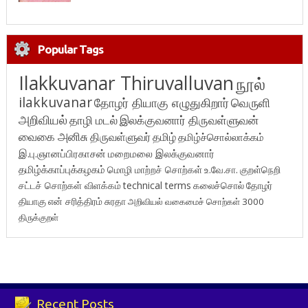
Popular Tags
Ilakkuvanar Thiruvalluvan
நூல்
ilakkuvanar
தோழர் தியாகு எழுதுகிறார்
வெருளி
அறிவியல்
தாழி மடல்
இலக்குவனார் திருவள்ளுவன்
வைகை அனிசு
திருவள்ளுவர்
தமிழ்
தமிழ்ச்சொல்லாக்கம்
இ.பு.ஞானப்பிரகாசன்
மறைமலை இலக்குவனார்
தமிழ்க்காப்புக்கழகம்
மொழி மாற்றச் சொற்கள்
உ.வே.சா.
குறள்நெறி
சட்டச் சொற்கள் விளக்கம்
technical terms
கலைச்சொல்
தோழர்
தியாகு
என் சரித்திரம்
சுரதா
அறிவியல் வகைமைச் சொற்கள் 3000
திருக்குறள்
Recent Posts