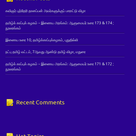
கவிஞர் புத்தேரி தானப்பன் அவர்களுக்குப் பாராட்டு விழா
தமிழ்க் காப்புக் கழகம் – இணைய அரங்கம்: ஆளுமையர் உரை 173 & 174 ;
நூலரங்கம்
இணைய உரை 10, தமிழ்க்காப்புக்கழகம், புதுதில்லி
நட்பு தமிழ் வட்டம், 7ஆவது ஆண்டு தமிழ் விழா, மதுரை
தமிழ்க் காப்புக் கழகம் – இணைய அரங்கம்: ஆளுமையர் உரை 171 & 172 ;
நூலரங்கம்
Recent Comments