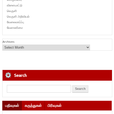
விளையாட்டு
வெருளி
வெருளி அறிவியல்
வேலைவாய்ப்பு
வேளாண்மை
Archives
Search
பதிவுகள்
கருத்துகள்
பிரிவுகள்