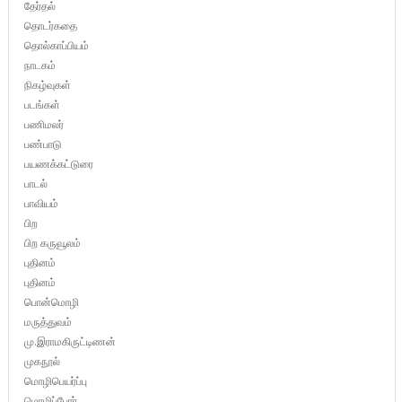
தேர்தல்
தொடர்கதை
தொல்காப்பியம்
நாடகம்
நிகழ்வுகள்
படங்கள்
பணிமலர்
பண்பாடு
பயணக்கட்டுரை
பாடல்
பாவியம்
பிற
பிற கருவூலம்
புதினம்
புதினம்
பொன்மொழி
மருத்துவம்
மு.இராமகிருட்டிணன்
முகநூல்
மொழிபெயர்ப்பு
மொழிப்போர்