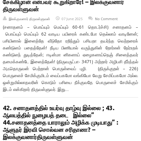
சேக்கிழான் என்பவர் கூறுகிறாரே! – இலக்குவனார்
திருவள்ளுவன்
இலக்குவனார் திருவள்ளுவன்
07 June 2025
No Comment
(சனாதனம் – பொய்யும் மெய்யும் 60-61 தொடர்ச்சி) சனாதனம் –
பொய்யும் மெய்யும் 62 வாடிய பயிரைக் கண்டபோ தெல்லாம் வாடினேன்;
பசியினால் இளைத்தே வீடுதோ ரறிந்தும் பசியறா தயர்ந்த வெற்றரைக்
கண்டுளம் பதைத்தேன்! நீடிய பிணியால் வருந்துகின் றோர்என் நேர்உறக்
கண்டுளந் துடித்தேன்; ஈடின்மா னிகளாய் ஏழைகளாய்நெஞ் சிளைத்தவர்
தமைக்கண்டே இளைத்தேன்! (திருவருட்பா- 3471) அற்றார் அழிபசி தீர்த்தல்
அஃதொருவன் பெற்றான் பொருள்வைப் புழி. (திருக்குறள் – 226)
பொருளைச் சேமிக்குமிடம் வைப்பகமோ வங்கியோ வேறு சேமிப்பகமோ அல்ல.
ஒன்றுமில்லாதவரின் கொடும் பசியை நீக்குவதே பொருளைச் சேமிக்கும்
இடம் என்கிறார் திருவள்ளுவர். இது…
42. சனாதனத்தில் உயர்வு தாழ்வு இல்லை ; 43.
ஆலயத்தில் நுழையத் தடை இல்லை”
44.சனாதனத்தை யாராலும் அழிக்க முடியாது” :
ஆளுநர் இரவி சொல்வன சரிதானா? –
இலக்குவனார்திருவள்ளுவன்