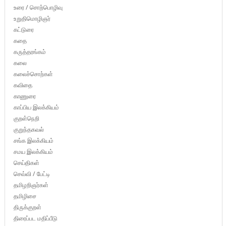
உரை / சொற்பொழிவு
உறுதிமொழிஞர்
கட்டுரை
கதை
கருத்தரங்கம்
கலை
கலைச்சொற்கள்
கவிதை
காணுரை
காப்பிய இலக்கியம்
குறள்நெறி
குறுந்தகவல்
சங்க இலக்கியம்
சமய இலக்கியம்
செய்திகள்
செவ்வி / பேட்டி
தமிழறிஞர்கள்
தமிழிசை
திருக்குறள்
திரைப்பட மதிப்பீடு