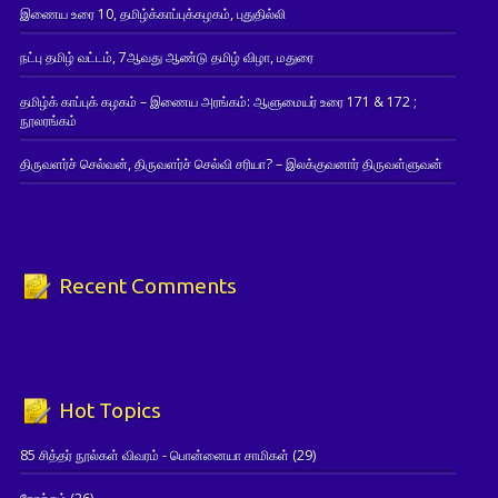
இணைய உரை 10, தமிழ்க்காப்புக்கழகம், புதுதில்லி
நட்பு தமிழ் வட்டம், 7ஆவது ஆண்டு தமிழ் விழா, மதுரை
தமிழ்க் காப்புக் கழகம் – இணைய அரங்கம்: ஆளுமையர் உரை 171 & 172 ;
நூலரங்கம்
திருவளர்ச் செல்வன், திருவளர்ச் செல்வி சரியா? – இலக்குவனார் திருவள்ளுவன்
Recent Comments
Hot Topics
85 சித்தர் நூல்கள் விவரம் - பொன்னையா சாமிகள்
(29)