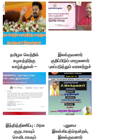
இலக்குவனார் –
உரை 95 & 96 ;
ம.இராசேந்திரன் உரை
என்னூலரங்கம்
தமிழக வெற்றிக்
இலக்குவனார்
கழகத்திற்கு
குறிப்பிடும் மாமூலனார்
வாழ்த்துகள் –
புலப்படுத்தும் வரலாற்றுச்
இலக்குவனார்
செய்திகள் –
திருவள்ளுவன்
இலக்குவனார்
திருவள்ளுவன்
இந்தித்திணிப்பு : அரசு
புதுமை
குருடாகவும்
இலக்கியத்தென்றல்,
செவிடாகவும்
இலக்குவனார்