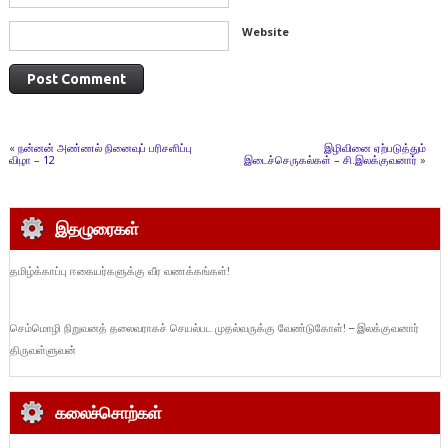
Website
«
நன்னன் அண்ணல் நினைவுப் பரிசளிப்பு
இழிவினை ஏற்படுத்தும்
விழா – 12
இடைச்செருகல்கள் – சி.இலக்குவனார்
»
இதழுரைகள்
தமிழ்க்காப்பு ஈகையர்களுக்கு வீர வணக்கங்கள்!
செம்மொழி நிறுவனத் தலைவராகச் செயல்பட முதல்வருக்கு வேண்டுகோள்! – இலக்குவனார்
திருவள்ளுவன்
கலைச்சொற்கள்