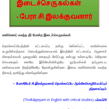
எண்ணெய் கலந்த நீர் போன்ற இடைச்செருகல்கள்
தொல்காப்பியத்தின் கட்டமைப்பு நன்கு பின்னப்பட்ட கவின்கலை
கூறுமிக்கத்தாக அமைந்துள்ளமையால் இவற்றின் கட்டமைப்பு அழகைச்
சிதைக்காமல் மூலநூலில் எதையும் சேர்ப்பது என்பது உள்ளபடியே அரிதான
செயலாகும். எனவே இக்கேள்விக்குரிய நூற்பாக்கள் தம்முடைய
உண்மையான நிறத்திலேயே தோன்றுகின்றன. இவை எண்ணெயில் கலந்த
நீராகத் தனித்து விளங்குகின்றன.
–
பேராசிரியர் சி.இலக்குவனார் தொல்காப்பிய ஆங்கிலமொழிபெயர்ப்பும்
திறனாய்வும்:
(Tholkāppiyam in English with critical studies)
பக்கம்20