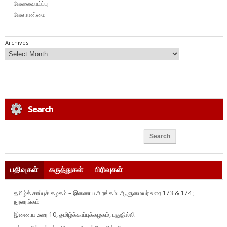
வேலைவாய்ப்பு
வேளாண்மை
Archives
Search
பதிவுகள்
கருத்துகள்
பிரிவுகள்
தமிழ்க் காப்புக் கழகம் – இணைய அரங்கம்: ஆளுமையர் உரை 173 & 174 ;
நூலரங்கம்
இணைய உரை 10, தமிழ்க்காப்புக்கழகம், புதுதில்லி