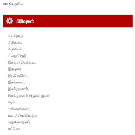
வார வெருளி...
பிரிவுகள்
அயல்நாடு
அறிக்கை
அறிவியல்
அழைப்பிதழ்
இக்கால இலக்கியம்
இதழுரை
இந்தி எதிர்ப்பு
இலக்கணம்
இலக்குவனார்
இலக்குவனார் திருவள்ளுவன்
ஈழம்
உண்மைக்கதை
உரை / சொற்பொழிவு
உறுதிமொழிஞர்
கட்டுரை