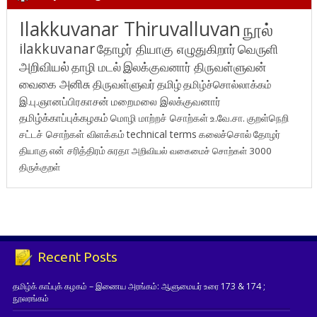
Ilakkuvanar Thiruvalluvan
நூல்
ilakkuvanar
தோழர் தியாகு எழுதுகிறார்
வெருளி
அறிவியல்
தாழி மடல்
இலக்குவனார் திருவள்ளுவன்
வைகை அனிசு
திருவள்ளுவர்
தமிழ்
தமிழ்ச்சொல்லாக்கம்
இ.பு.ஞானப்பிரகாசன்
மறைமலை இலக்குவனார்
தமிழ்க்காப்புக்கழகம்
மொழி மாற்றச் சொற்கள்
உ.வே.சா.
குறள்நெறி
சட்டச் சொற்கள் விளக்கம்
technical terms
கலைச்சொல்
தோழர்
தியாகு
என் சரித்திரம்
சுரதா
அறிவியல் வகைமைச் சொற்கள் 3000
திருக்குறள்
Recent Posts
தமிழ்க் காப்புக் கழகம் – இணைய அரங்கம்: ஆளுமையர் உரை 173 & 174 ;
நூலரங்கம்