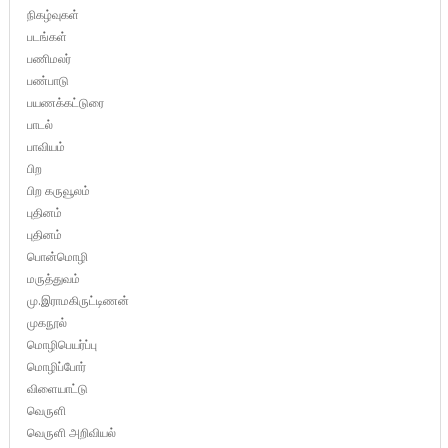
நிகழ்வுகள்
படங்கள்
பணிமலர்
பண்பாடு
பயணக்கட்டுரை
பாடல்
பாவியம்
பிற
பிற கருவூலம்
புதினம்
புதினம்
பொன்மொழி
மருத்துவம்
மு.இராமகிருட்டிணன்
முகநூல்
மொழிபெயர்ப்பு
மொழிப்போர்
விளையாட்டு
வெருளி
வெருளி அறிவியல்