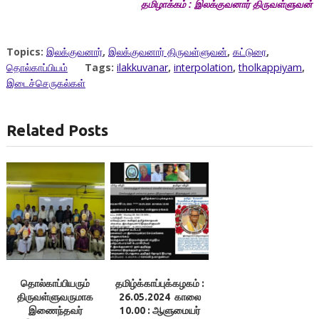
தமிழாக்கம் : இலக்குவனார் திருவள்ளுவன்
Topics:
இலக்குவனார்
,
இலக்குவனார் திருவள்ளுவன்
,
கட்டுரை
,
தொல்காப்பியம்
Tags:
ilakkuvanar
,
interpolation
,
tholkappiyam
,
இடைச்செருகல்கள்
Related Posts
தொல்காப்பியரும்
தமிழ்க்காப்புக்கழகம் :
திருவள்ளுவருமாக
26.05.2024 காலை
இணைந்தவர்
10.00 : ஆளுமையர்