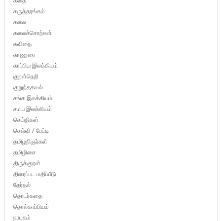
கதை
கருத்தரங்கம்
கலை
கலைச்சொற்கள்
கவிதை
காணுரை
காப்பிய இலக்கியம்
குறள்நெறி
குறுந்தகவல்
சங்க இலக்கியம்
சமய இலக்கியம்
செய்திகள்
செவ்வி / பேட்டி
தமிழறிஞர்கள்
தமிழிசை
திருக்குறள்
திரைப்பட மதிப்பீடு
தேர்தல்
தொடர்கதை
தொல்காப்பியம்
நாடகம்