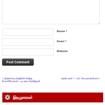
Name
*
Email
*
Website
«
திறனாய்வு நெறியில் சிறந்த
உதவிடலாம் ! – எம் .செயராம(சர்மா)
»
பேராசிரியர்கள் – மு.வை.அரவிந்தன்
இதழுரைகள்