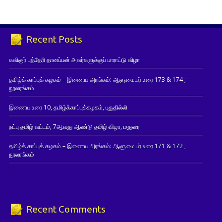
Recent Posts
கவிஞர் புத்தேரி தானப்பன் அவர்களுக்குப் பாராட்டு விழா
தமிழ்க் காப்புக் கழகம் – இணைய அரங்கம்: ஆளுமையர் உரை 173 & 174 ;
நூலரங்கம்
இணைய உரை 10, தமிழ்க்காப்புக்கழகம், புதுதில்லி
நட்பு தமிழ் வட்டம், 7ஆவது ஆண்டு தமிழ் விழா, மதுரை
தமிழ்க் காப்புக் கழகம் – இணைய அரங்கம்: ஆளுமையர் உரை 171 & 172 ;
நூலரங்கம்
Recent Comments