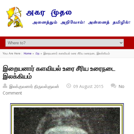
You Are Here :
Home
»
பிற
»
இறையனார் களவியல் உரை சீரிய உரைநடை இலக்கியம்
இறையனார் களவியல் உரை சீரிய உரைநடை
இலக்கியம்
இலக்குவனார் திருவள்ளுவன்
09 August 2015
No
Comment