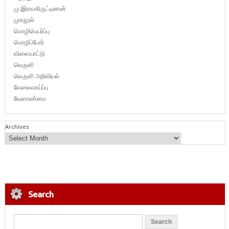
மு.இராமகிருட்டிணன்
முகநூல்
மொழிபெயர்ப்பு
மொழிப்போர்
விளையாட்டு
வெருளி
வெருளி அறிவியல்
வேலைவாய்ப்பு
வேளாண்மை
Archives
Search