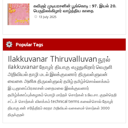
கவிஞர் முடியரசனின் பூங்கொடி : 97. இயல் 20.
பெருநிலக்கிழார் வாழ்த்திய காதை
13 July 2025
Popular Tags
Ilakkuvanar Thiruvalluvan
நூல்
ilakkuvanar
தோழர் தியாகு எழுதுகிறார்
வெருளி
அறிவியல்
தாழி மடல்
இலக்குவனார் திருவள்ளுவன்
வைகை அனிசு
திருவள்ளுவர்
தமிழ்
தமிழ்ச்சொல்லாக்கம்
இ.பு.ஞானப்பிரகாசன்
மறைமலை இலக்குவனார்
தமிழ்க்காப்புக்கழகம்
மொழி மாற்றச் சொற்கள்
உ.வே.சா.
குறள்நெறி
சட்டச் சொற்கள் விளக்கம்
technical terms
கலைச்சொல்
தோழர்
தியாகு
என் சரித்திரம்
சுரதா
அறிவியல் வகைமைச் சொற்கள் 3000
திருக்குறள்