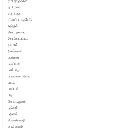
தமிழறிஞர்கள்
தமிழிசை
திருக்குறள்
திரைப்பட மதிப்பீடு
தேர்தல்
தொடர்கதை
தொல்காப்பியம்
நாடகம்
நிகழ்வுகள்
படங்கள்
பணிமலர்
பண்பாடு
பயணக்கட்டுரை
பாடல்
பாவியம்
பிற
பிற கருவூலம்
புதினம்
புதினம்
பொன்மொழி
மருத்துவம்