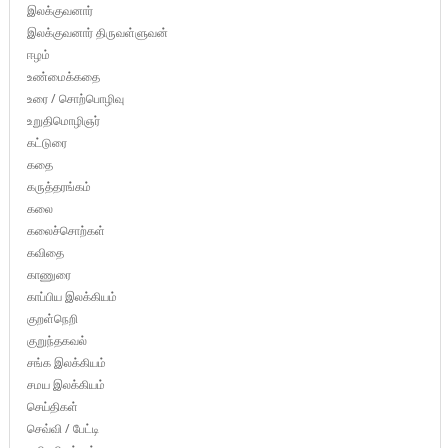
இலக்குவனார்
இலக்குவனார் திருவள்ளுவன்
ஈழம்
உண்மைக்கதை
உரை / சொற்பொழிவு
உறுதிமொழிஞர்
கட்டுரை
கதை
கருத்தரங்கம்
கலை
கலைச்சொற்கள்
கவிதை
காணுரை
காப்பிய இலக்கியம்
குறள்நெறி
குறுந்தகவல்
சங்க இலக்கியம்
சமய இலக்கியம்
செய்திகள்
செவ்வி / பேட்டி