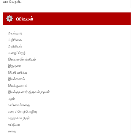
வார வெருளி...
பிரிவுகள்
அயல்நாடு
அறிக்கை
அறிவியல்
அழைப்பிதழ்
இக்கால இலக்கியம்
இதழுரை
இந்தி எதிர்ப்பு
இலக்கணம்
இலக்குவனார்
இலக்குவனார் திருவள்ளுவன்
ஈழம்
உண்மைக்கதை
உரை / சொற்பொழிவு
உறுதிமொழிஞர்
கட்டுரை
கதை