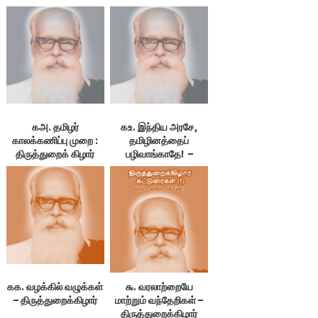
.. .. பிறமொழி – தமிழ்
திருத்துறைக் கிழார்
அகரமுதலி ஏன்
தோன்றின?
கஅ. தமிழர்
கஉ. இந்திய அரசே,
காலக்கணிப்பு முறை :
தமிழினத்தைப்
திருத்துறைக் கிழார்
பழிவாங்காதே! –
திருத்துறைக்கிழார்
கக. வழக்கில் வழுக்கள்
௯. வரலாற்றையே
– திருத்துறைக்கிழார்
மாற்றும் வந்தேறிகள் –
திருத்துறைக்கிழார்