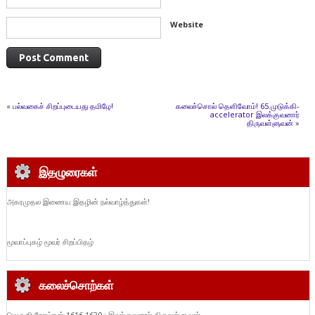
Website
«
பல்வகைச் சிறப்புடையது தமிழே!
கலைச்சொல் தெளிவோம்! 65.முடுக்கி-
accelerator இலக்குவனார்
திருவள்ளுவன்
»
இதழுரைகள்
அகரமுதல இணைய இதழின் நல்வாழ்த்துகள்!
மூவாப்புகழ் மூவர் சிறப்பிதழ்
கலைச்சொற்கள்