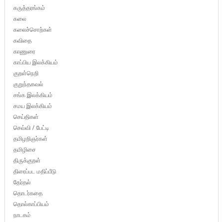
கருத்தரங்கம்
கலை
கலைச்சொற்கள்
கவிதை
காணுரை
காப்பிய இலக்கியம்
குறள்நெறி
குறுந்தகவல்
சங்க இலக்கியம்
சமய இலக்கியம்
செய்திகள்
செவ்வி / பேட்டி
தமிழறிஞர்கள்
தமிழிசை
திருக்குறள்
திரைப்பட மதிப்பீடு
தேர்தல்
தொடர்கதை
தொல்காப்பியம்
நாடகம்