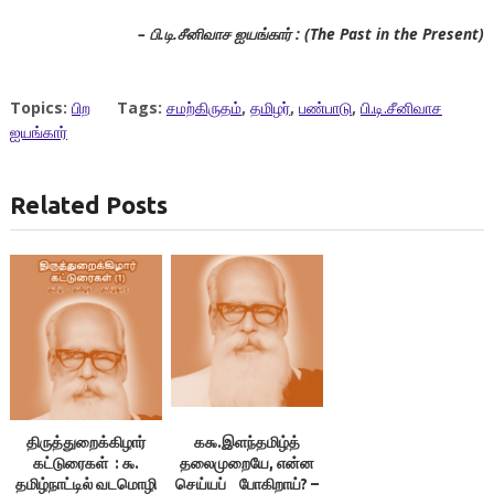
– பி.டி.சீனிவாச ஐயங்கார் : (The Past in the Present)
Topics:
பிற
Tags:
சமற்கிருதம்
,
தமிழர்
,
பண்பாடு
,
பி.டி.சீனிவாச
ஐயங்கார்
Related Posts
திருத்துறைக்கிழார்
க௯.இளந்தமிழ்த்
கட்டுரைகள் : ௯.
தலைமுறையே, என்ன
தமிழ்நாட்டில் வடமொழி
செய்யப் போகிறாய்? –