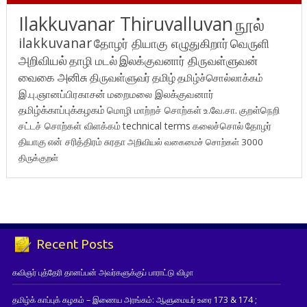
Ilakkuvanar Thiruvalluvan
நூல்
ilakkuvanar
தோழர் தியாகு எழுதுகிறார்
வெருளி
அறிவியல்
தாழி மடல்
இலக்குவனார் திருவள்ளுவன்
வைகை அனிசு
திருவள்ளுவர்
தமிழ்
தமிழ்ச்சொல்லாக்கம்
இ.பு.ஞானப்பிரகாசன்
மறைமலை இலக்குவனார்
தமிழ்க்காப்புக்கழகம்
மொழி மாற்றச் சொற்கள்
உ.வே.சா.
குறள்நெறி
சட்டச் சொற்கள் விளக்கம்
technical terms
கலைச்சொல்
தோழர்
தியாகு
என் சரித்திரம்
சுரதா
அறிவியல் வகைமைச் சொற்கள் 3000
திருக்குறள்
Recent Posts
கவிஞர் புத்தேரி தானப்பன் அவர்களுக்குப் பாராட்டு விழா
தமிழ்க் காப்புக் கழகம் – இணைய அரங்கம்: ஆளுமையர் உரை 173 & 174 ;