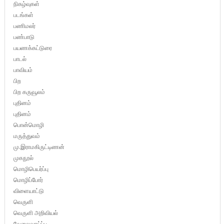
நிகழ்வுகள்
படங்கள்
பணிமலர்
பண்பாடு
பயணக்கட்டுரை
பாடல்
பாவியம்
பிற
பிற கருவூலம்
புதினம்
புதினம்
பொன்மொழி
மருத்துவம்
மு.இராமகிருட்டிணன்
முகநூல்
மொழிபெயர்ப்பு
மொழிப்போர்
விளையாட்டு
வெருளி
வெருளி அறிவியல்
வேலைவாய்ப்பு