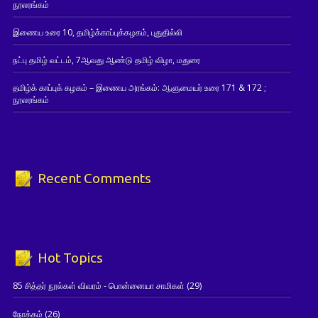
நூலரங்கம்
இணைய உரை 10, தமிழ்க்காப்புக்கழகம், புதுதில்லி
நட்பு தமிழ் வட்டம், 7ஆவது ஆண்டு தமிழ் விழா, மதுரை
தமிழ்க் காப்புக் கழகம் – இணைய அரங்கம்: ஆளுமையர் உரை 171 & 172 ;
நூலரங்கம்
Recent Comments
Hot Topics
85 சித்தர் நூல்கள் விவரம் - பொன்னையா சாமிகள்
(29)
நோக்கம்
(26)