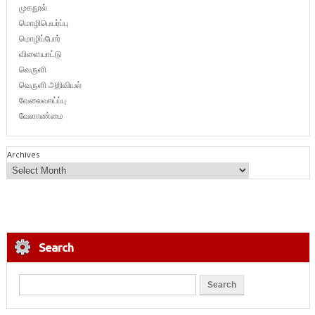
முகநூல்
மொழிபெயர்ப்பு
மொழிப்போர்
விளையாட்டு
வெருளி
வெருளி அறிவியல்
வேலைவாய்ப்பு
வேளாண்மை
Archives
Search