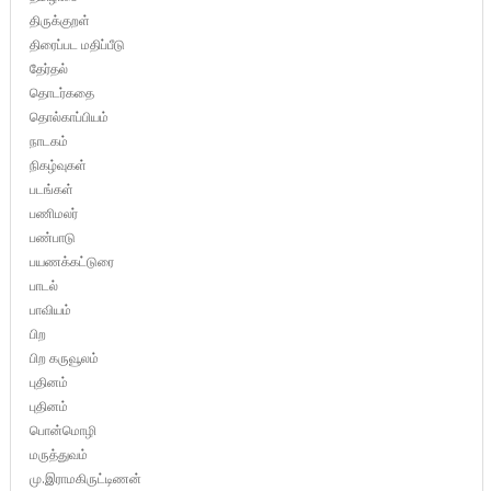
திருக்குறள்
திரைப்பட மதிப்பீடு
தேர்தல்
தொடர்கதை
தொல்காப்பியம்
நாடகம்
நிகழ்வுகள்
படங்கள்
பணிமலர்
பண்பாடு
பயணக்கட்டுரை
பாடல்
பாவியம்
பிற
பிற கருவூலம்
புதினம்
புதினம்
பொன்மொழி
மருத்துவம்
மு.இராமகிருட்டிணன்