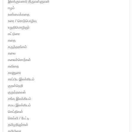
இலக்குவனார் திருவள்ளுவன்
ஈழம்
உண்மைக்கதை
உரை / சொற்பொழிவு
உறுதிமொழிஞர்
கட்டுரை
கதை
கருத்தரங்கம்
கலை
கலைச்சொற்கள்
கவிதை
காணுரை
காப்பிய இலக்கியம்
குறள்நெறி
குறுந்தகவல்
சங்க இலக்கியம்
சமய இலக்கியம்
செய்திகள்
செவ்வி / பேட்டி
தமிழறிஞர்கள்
தமிழிசை