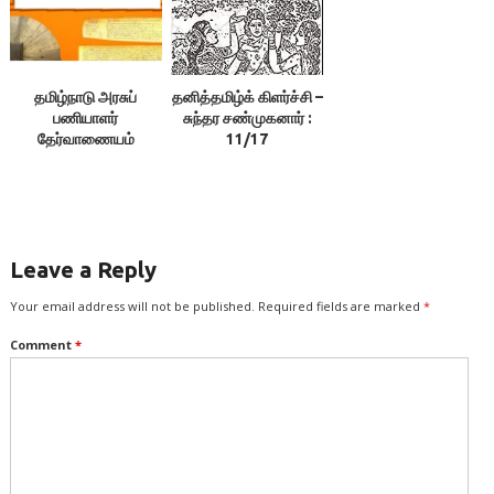
எதிர்க்கின்றனர்? –
இலக்குவனார்
திருவள்ளுவன்
தமிழ்நாடு அரசுப்
தனித்தமிழ்க் கிளர்ச்சி –
பணியாளர்
சுந்தர சண்முகனார் :
தேர்வாணையம்
11/17
தொல்காப்பியத்தை
புறக்கணிப்பது ஏன்? –
இன்மதியில்
இலக்குவனார்
திருவள்ளுவன்
Leave a Reply
Your email address will not be published.
Required fields are marked
*
Comment
*