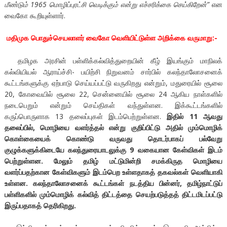
மீண்டும் 1965 மொழிப்புரட்சி வெடிக்கும் என்று எச்சரிக்கை செய்கிறேன்”
என
வைகோ கூறியுள்ளார்.
மதிமுக பொதுச்செயலாளர் வைகோ வெளியிட்டுள்ள அறிக்கை வருமாறு:-
தமிழக அரசின் பள்ளிக்கல்வித்துறையின் கீழ் இயங்கும் மாநிலக்
கல்வியியல் ஆராய்ச்சி- பயிற்சி நிறுவனம் சார்பில் கலந்தாலோசனைக்
கூட்டங்களுக்கு ஏற்பாடு செய்யப்பட்டு வருகிறது என்றும், மதுரையில் சூலை
20, கோவையில் சூலை 22, சென்னையில் சூலை 24 ஆகிய நாள்களில்
நடைபெறும் என்றும் செய்திகள் வந்துள்ளன. இக்கூட்டங்களில்
கருப்பொருளாக 13 தலைப்புகள் இடம்பெற்றுள்ளன.
இதில் 11 ஆவது
தலைப்பில், மொழியை வளர்த்தல் என்று குறிப்பிட்டு அதில் மும்மொழிக்
கொள்கையைக் கொண்டு வருவது தொடர்பாகப் பல்வேறு
குழுக்களுக்கிடையே கலந்துரையாடலுக்கு 9 வகையான கேள்விகள் இடம்
பெற்றுள்ளன. மேலும் தமிழ் மட்டுமின்றி சமக்கிருத மொழியை
வளர்ப்பதற்கான கேள்விகளும் இடம்பெற உள்ளதாகத் தகவல்கள் வெளியாகி
உள்ளன. கலந்தாலோசனைக் கூட்டங்கள் நடத்திய பின்னர், தமிழ்நாட்டுப்
பள்ளிகளில் மும்மொழிக் கல்வித் திட்டத்தை செயற்படுத்தத் திட்டமிடப்பட்டு
இருப்பதாகத் தெரிகிறது.