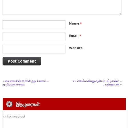
Name
*
Email
*
Website
«
வைணவரின் சமக்கிருத மோகம் –
வடசொல் என்பது ஆரியம் மட்டுமல்ல! –
மு.அருணாச்சலம்
ப.பத்மநாபன்
»
இதழுரைகள்
வாக்கு யாருக்கு?