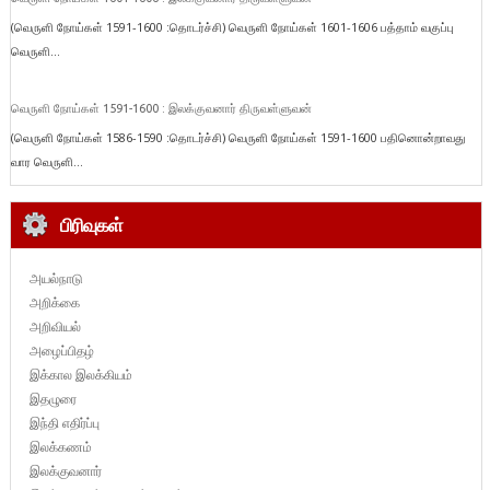
(வெருளி நோய்கள் 1591-1600 :தொடர்ச்சி) வெருளி நோய்கள் 1601-1606 பத்தாம் வகுப்பு
வெருளி...
வெருளி நோய்கள் 1591-1600 : இலக்குவனார் திருவள்ளுவன்
(வெருளி நோய்கள் 1586-1590 :தொடர்ச்சி) வெருளி நோய்கள் 1591-1600 பதினொன்றாவது
வார வெருளி...
பிரிவுகள்
அயல்நாடு
அறிக்கை
அறிவியல்
அழைப்பிதழ்
இக்கால இலக்கியம்
இதழுரை
இந்தி எதிர்ப்பு
இலக்கணம்
இலக்குவனார்