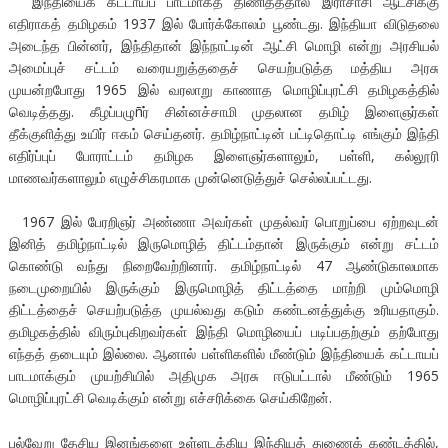
இந்தியைக் கட்டாயப் பாடமாகத் திணித்ததால் இராசாசி ஆட்சிக்கு
எதிராகத் தமிழகம் 1937 இல் போர்க்கோலம் பூண்டது. இந்தியா விடுதலை
அடைந்த பின்னர், இந்திதான் இந்நாட்டின் ஆட்சி மொழி என்று அரசியல்
அமைப்புச் சட்டம் வரையறுத்ததைச் செயற்படுத்த மத்திய அரசு
முயன்றபோது 1965 இல் வரலாறு காணாத மொழிப்புரட்சி தமிழகத்தில்
வெடித்தது. கீழப்பழுñர் சின்னச்சாமி முதலான தமிழ் இளைஞர்கள்
தீக்குளித்து உயிர் ஈகம் செய்தனர். தமிழ்நாட்டின் பட்டிதொட்டி எங்கும் இந்தி
எதிர்ப்புப் போராட்டம் தமிழக இளைஞர்களாலும், பள்ளி, கல்லூரி
மாணவர்களாலும் எழுச்சிகரமாக முன்னெடுத்துச் செல்லப்பட்டது.
1967 இல் பேரறிஞர் அண்ணா அவர்கள் முதல்வர் பொறுப்பை ஏற்றவுடன்
இனித் தமிழ்நாட்டில் இருமொழித் திட்டம்தான் இருக்கும் என்று சட்டம்
கொண்டு வந்து நிறைவேற்றினார். தமிழ்நாட்டில் 47 ஆண்டுகாலமாக
நடைமுறையில் இருக்கும் இருமொழித் திட்டத்தை மாற்றி மும்மொழி
திட்டத்தைச் செயற்படுத்த முயல்வது கடும் கண்டனத்துக்கு உரியதாகும்.
தமிழகத்தில் விரும்புகிறவர்கள் இந்தி மொழியைப் படிப்பதற்கும் தற்போது
எந்தத் தடையும் இல்லை. ஆனால் பள்ளிகளில் மீண்டும் இந்தியைக் கட்டாயப்
பாடமாக்கும் முயற்சியில் அதிமுக அரசு ஈடுபட்டால் மீண்டும் 1965
மொழிப்புரட்சி வெடிக்கும் என்று எச்சரிக்கை செய்கிறேன்.
பல்வேறு தேசிய இனங்களை உள்ளடக்கிய இந்தியத் துணைக் கண்டத்தில்,