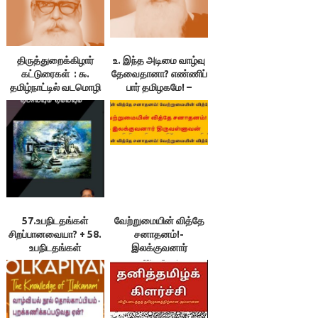
திருத்துறைக்கிழார்
உ. இந்த அடிமை வாழ்வு
கட்டுரைகள் : ௯.
தேவைதானா? எண்ணிப்
தமிழ்நாட்டில் வடமொழி
பார் தமிழகமே! –
.. .. பிறமொழி – தமிழ்
திருத்துறைக் கிழார்
அகரமுதலி ஏன்
தோன்றின?
57.உபநிடதங்கள்
வேற்றுமையின் வித்தே
சிறப்பானவையா? + 58.
சனாதனம்!-
உபநிடதங்கள்
இலக்குவனார்
உயர்வானவையா? + 59.
திருவள்ளுவன்
சனாதனம்
சமற்கிருதத்தில்
உள்ளதால்தான்
தமிழர்கள்