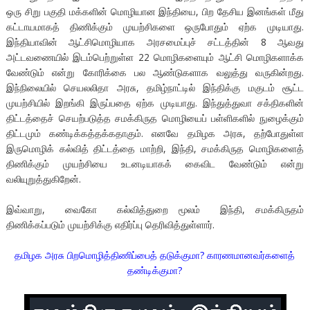
ஒரு சிறு பகுதி மக்களின் மொழியான இந்தியை, பிற தேசிய இனங்கள் மீது
கட்டாயமாகத் திணிக்கும் முயற்சிகளை ஒருபோதும் ஏற்க முடியாது.
இந்தியாவின் ஆட்சிமொழியாக அரசமைப்புச் சட்டத்தின் 8 ஆவது
அட்டவணையில் இடம்பெற்றுள்ள 22 மொழிகளையும் ஆட்சி மொழிகளாக்க
வேண்டும் என்று கோரிக்கை பல ஆண்டுகளாக வலுத்து வருகின்றது.
இந்நிலையில் செயலலிதா அரசு, தமிழ்நாட்டில் இந்திக்கு மகுடம் சூட்ட
முயற்சியில் இறங்கி இருப்பதை ஏற்க முடியாது. இந்துத்துவா சக்திகளின்
திட்டத்தைச் செயற்படுத்த சமக்கிருத மொழியைப் பள்ளிகளில் நுழைக்கும்
திட்டமும் கண்டிக்கத்தக்கதாகும். எனவே தமிழக அரசு, தற்போதுள்ள
இருமொழிக் கல்வித் திட்டத்தை மாற்றி, இந்தி, சமக்கிருத மொழிகளைத்
திணிக்கும் முயற்சியை உடனடியாகக் கைவிட வேண்டும் என்று
வலியுறுத்துகிறேன்.
இவ்வாறு, வைகோ கல்வித்துறை மூலம் இந்தி, சமக்கிருதம்
திணிக்கப்படும் முயற்சிக்கு எதிர்ப்பு தெரிவித்துள்ளார்.
தமிழக அரசு பிறமொழித்திணிப்பைத் தடுக்குமா? காரணமானவர்களைத்
தண்டிக்குமா?