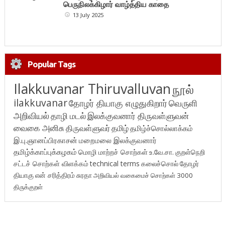
பெருநிலக்கிழார் வாழ்த்திய காதை
13 July 2025
Popular Tags
Ilakkuvanar Thiruvalluvan
நூல்
ilakkuvanar
தோழர் தியாகு எழுதுகிறார்
வெருளி
அறிவியல்
தாழி மடல்
இலக்குவனார் திருவள்ளுவன்
வைகை அனிசு
திருவள்ளுவர்
தமிழ்
தமிழ்ச்சொல்லாக்கம்
இ.பு.ஞானப்பிரகாசன்
மறைமலை இலக்குவனார்
தமிழ்க்காப்புக்கழகம்
மொழி மாற்றச் சொற்கள்
உ.வே.சா.
குறள்நெறி
சட்டச் சொற்கள் விளக்கம்
technical terms
கலைச்சொல்
தோழர்
தியாகு
என் சரித்திரம்
சுரதா
அறிவியல் வகைமைச் சொற்கள் 3000
திருக்குறள்