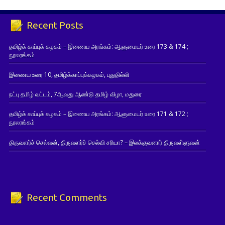
Recent Posts
தமிழ்க் காப்புக் கழகம் – இணைய அரங்கம்: ஆளுமையர் உரை 173 & 174 ;
நூலரங்கம்
இணைய உரை 10, தமிழ்க்காப்புக்கழகம், புதுதில்லி
நட்பு தமிழ் வட்டம், 7ஆவது ஆண்டு தமிழ் விழா, மதுரை
தமிழ்க் காப்புக் கழகம் – இணைய அரங்கம்: ஆளுமையர் உரை 171 & 172 ;
நூலரங்கம்
திருவளர்ச் செல்வன், திருவளர்ச் செல்வி சரியா? – இலக்குவனார் திருவள்ளுவன்
Recent Comments