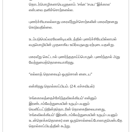
தொடர்மொழிகளாயெழுதலாம். ‘சங்க’ ‘சமய’ ‘இக்கால’
என்பவை தனிச்சொற்களல்ல.
புணர்ச்சியாலல்லாது மகரவீற்றுச்சொற்கலின் மகரவீறானது
கெடுவதில்லை.
உடம்படுமெய்வரவேண்டியவிடத்தில் புணர்ச்சியேயில்லாமல்
வருமொழியின் முதலாகிய உயிர்வருவது ஏற்புடையதன்று.
மகரவீறு கெட்டால் புணர்ந்ததாய்ப்பொருள். புணர்ந்தால் அது
வேற்றுமைத்தொகையாகிறது.
“எல்லாத் தொகையும் ஒருசொன் னடைய”
என்கிறது தொல்காப்பியம். (24. எச்சவியல்)
‘சங்ககாலத்தைச்சேர்ந்தவிலக்கியம்’ என்னும்
இரண்டாம்வேற்றுமையின் உருபும் பயனும்
வெளிப்பட்டுநின்றதொடரின் தொகைநிலையானது,
‘சங்கவிலக்கியம்’ (இரண்டாம்வேற்றுமையின் உருபும் பயனும்
உடன்றொக்கதொகை) என ஒருசொல்லைப்போலாகுமென்பதே
தொல்காப்பியத்தின் கூற்று.