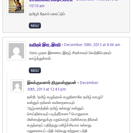
10:10 am
தமிழர் தேசம் மலரட்டும்
REPLY
கவிஞர் இரா .இரவி
-
December 30th, 2013 at 8:46 am
அகர முதல இணைய இதழ் சிறக்கவும் வெற்றிபெறவும்
வாழ்த்துக்கள்.
REPLY
இலக்குவனார் திருவள்ளுவன்
-
December
30th, 2013 at 12:43 pm
நன்றி. ‘தமிழ் எழுத்தால் எழுதினாலே தமிழ் வாழும்’
என்னும் தங்கள் கவிதையையும்
‘ஆழ்மனத்தில் தமிழ் உள்ளது’ என்னும்
செய்தியையும் படித்தீர்களா? பொதுவாக
மின்னஞ்சலுக்கு மறுமொழி அளிக்காத நீங்கள்
கருத்தைப் பதிந்தது மகிழ்ச்சியாக உள்ளது.
மதுரையைப் பற்றி அல்லது சுற்றுலா பற்றி