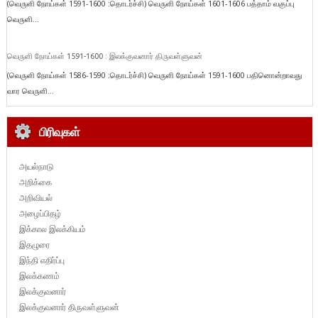
(வெருளி நோய்கள் 1591-1600 :தொடர்ச்சி) வெருளி நோய்கள் 1601-1606 பத்தாம் வகுப்பு
வெருளி...
வெருளி நோய்கள் 1591-1600 : இலக்குவனார் திருவள்ளுவன்
(வெருளி நோய்கள் 1586-1590 :தொடர்ச்சி) வெருளி நோய்கள் 1591-1600 பதினொன்றாவது
வார வெருளி...
பிரிவுகள்
அயல்நாடு
அறிக்கை
அறிவியல்
அழைப்பிதழ்
இக்கால இலக்கியம்
இதழுரை
இந்தி எதிர்ப்பு
இலக்கணம்
இலக்குவனார்
இலக்குவனார் திருவள்ளுவன்