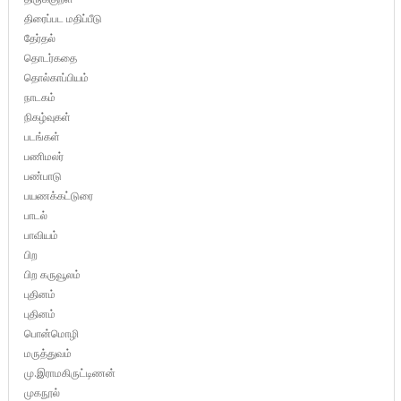
திரைப்பட மதிப்பீடு
தேர்தல்
தொடர்கதை
தொல்காப்பியம்
நாடகம்
நிகழ்வுகள்
படங்கள்
பணிமலர்
பண்பாடு
பயணக்கட்டுரை
பாடல்
பாவியம்
பிற
பிற கருவூலம்
புதினம்
புதினம்
பொன்மொழி
மருத்துவம்
மு.இராமகிருட்டிணன்
முகநூல்