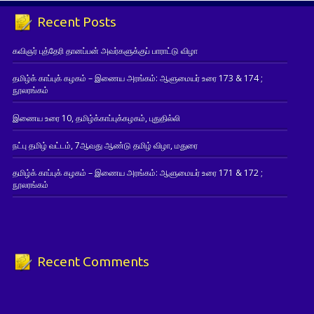
Recent Posts
கவிஞர் புத்தேரி தானப்பன் அவர்களுக்குப் பாராட்டு விழா
தமிழ்க் காப்புக் கழகம் – இணைய அரங்கம்: ஆளுமையர் உரை 173 & 174 ;
நூலரங்கம்
இணைய உரை 10, தமிழ்க்காப்புக்கழகம், புதுதில்லி
நட்பு தமிழ் வட்டம், 7ஆவது ஆண்டு தமிழ் விழா, மதுரை
தமிழ்க் காப்புக் கழகம் – இணைய அரங்கம்: ஆளுமையர் உரை 171 & 172 ;
நூலரங்கம்
Recent Comments