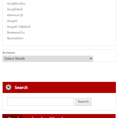
மொழிபெயர்ப்பு
மொழிப்போர்
விளையாட்டு
வெருளி
வெருளி அறிவியல்
வேலைவாய்ப்பு
வேளாண்மை
Archives
Search