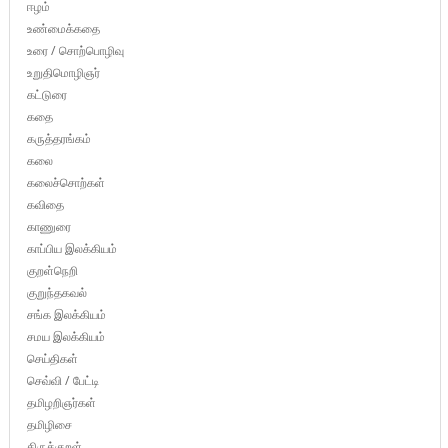
ஈழம்
உண்மைக்கதை
உரை / சொற்பொழிவு
உறுதிமொழிஞர்
கட்டுரை
கதை
கருத்தரங்கம்
கலை
கலைச்சொற்கள்
கவிதை
காணுரை
காப்பிய இலக்கியம்
குறள்நெறி
குறுந்தகவல்
சங்க இலக்கியம்
சமய இலக்கியம்
செய்திகள்
செவ்வி / பேட்டி
தமிழறிஞர்கள்
தமிழிசை
திருக்குறள்