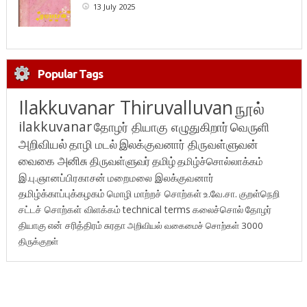
13 July 2025
Popular Tags
Ilakkuvanar Thiruvalluvan
நூல்
ilakkuvanar
தோழர் தியாகு எழுதுகிறார்
வெருளி
அறிவியல்
தாழி மடல்
இலக்குவனார் திருவள்ளுவன்
வைகை அனிசு
திருவள்ளுவர்
தமிழ்
தமிழ்ச்சொல்லாக்கம்
இ.பு.ஞானப்பிரகாசன்
மறைமலை இலக்குவனார்
தமிழ்க்காப்புக்கழகம்
மொழி மாற்றச் சொற்கள்
உ.வே.சா.
குறள்நெறி
சட்டச் சொற்கள் விளக்கம்
technical terms
கலைச்சொல்
தோழர்
தியாகு
என் சரித்திரம்
சுரதா
அறிவியல் வகைமைச் சொற்கள் 3000
திருக்குறள்