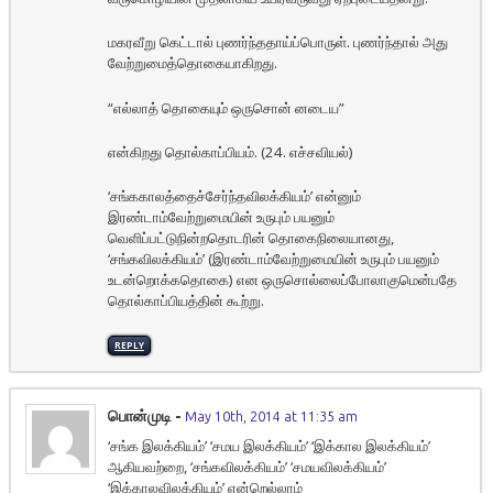
மகரவீறு கெட்டால் புணர்ந்ததாய்ப்பொருள். புணர்ந்தால் அது
வேற்றுமைத்தொகையாகிறது.
“எல்லாத் தொகையும் ஒருசொன் னடைய”
என்கிறது தொல்காப்பியம். (24. எச்சவியல்)
‘சங்ககாலத்தைச்சேர்ந்தவிலக்கியம்’ என்னும்
இரண்டாம்வேற்றுமையின் உருபும் பயனும்
வெளிப்பட்டுநின்றதொடரின் தொகைநிலையானது,
‘சங்கவிலக்கியம்’ (இரண்டாம்வேற்றுமையின் உருபும் பயனும்
உடன்றொக்கதொகை) என ஒருசொல்லைப்போலாகுமென்பதே
தொல்காப்பியத்தின் கூற்று.
REPLY
பொன்முடி
-
May 10th, 2014 at 11:35 am
‘சங்க இலக்கியம்’ ‘சமய இலக்கியம்’ ‘இக்கால இலக்கியம்’
ஆகியவற்றை, ‘சங்கவிலக்கியம்’ ‘சமயவிலக்கியம்’
‘இக்காலவிலக்கியம்’ என்றெல்லாம்