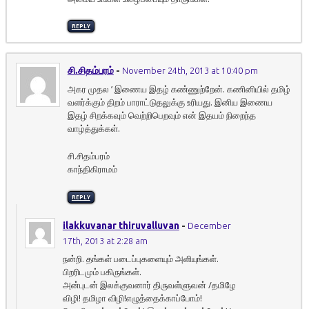
REPLY
சி.சிதம்பரம்
-
November 24th, 2013 at 10:40 pm
அகர முதல ’ இணைய இதழ் கண்ணுற்றேன். கணினியில் தமிழ்
வளர்க்கும் திறம் பாராட்டுதலுக்கு உரியது. இனிய இணைய
இதழ் சிறக்கவும் வெற்றிபெறவும் என் இதயம் நிறைந்த
வாழ்த்துக்கள்.
சி.சிதம்பரம்
காந்திகிராமம்
REPLY
ilakkuvanar thiruvalluvan
-
December
17th, 2013 at 2:28 am
நன்றி. தங்கள் படைப்புகளையும் அளியுங்கள்.
பிறரிடமும் பகிருங்கள்.
அன்புடன் இலக்குவனார் திருவள்ளுவன் /தமிழே
விழி! தமிழா விழி!எழுத்தைக்காப்போம்!