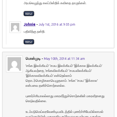
அயலெழுத்து கலப்பின்றிக் கவிதை தாருங்கள்.
REPLY
Johnie
-
July 1st, 2016 at 9:05 pm
பதிவிற்கு நன்றி.
REPLY
பொன்முடி
-
May 10th, 2014 at 11:34 am
‘சங்க இலக்கியம்’ ‘சமய இலக்கியம்’ ‘இக்கால இலக்கியம்’
ஆகியவற்றை, ‘சங்கவிலக்கியம்’ ‘சமயவிலக்கியம்’
‘இக்காலவிலக்கியம்’ என்றெல்லாம்
தொடர்மொழிகலாயெழுதலாம். ‘சங்க’ ‘சமய’ ‘இக்கால’
என்பவை தனிச்சொற்களல்ல.
புணர்ச்சியாலல்லாது மகரவீற்றுச்சொற்கலின் மகரவீறானது
கெடுவதில்லை.
உடம்படுமெய்வரவேண்டியவிடத்தில் புணர்ச்சியேயில்லாமல்
வருமொழியின் முதலாகிய உயிர்வருவது ஏற்புடையதன்று.