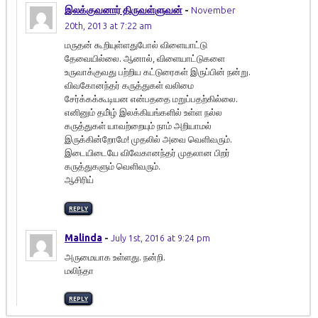
இலக்குவனார் திருவள்ளுவன்
-
November
20th, 2013 at 7:22 am
மருதன் கூறியுள்ளதுபோல் விளையாட்டு
தேவையில்லை. ஆனால், விளையாட்டுகளை
உருவாக்குவது பற்றிய கட்டுரைகள் இருப்பின் நன்று.
விவகோனந்தர் கருத்துகள் வலிமை
சேர்க்கக்கூடியன என்பததை மறுப்பதற்கில்லை.
எனினும் தமி்ழ் இலக்கியங்களில் உள்ள நல்ல
கருத்துகள் யாவற்றையும் நாம் அறியாமல்
இருக்கின்றோமே! முதலில் அவை வெளிவரும்.
இடையிடையே விவேகானந்தர் முதலான பிறர்
கருத்துகளும் வெளிவரும்.
ஆசிரிய்
REPLY
Malinda
-
July 1st, 2016 at 9:24 pm
அருமையாக உள்ளது. நன்றி.
மலிந்தா
REPLY