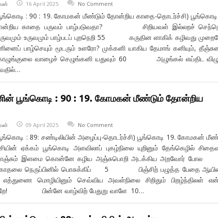
வன்
16 April 2025
No Comment
பூங்கொடி : 90 : 19. கோமகன் மீண்டும் தோன்றிய காதை-தாெடர்ச்சி) பூங்கொடி
தோன்றிய காதை பருவம் பாழ்படுவதா? சிறியவள் இல்லறச் செந்நெற
உருவமும் பாழ்படப் புறநெறி 55 கருதின ளாகிக் கழிவது முறை
ேனினைப் பாழ்செயும் மூடரும் உளரோ? முக்கனி யாகிய தேமாங் கனியும், தீஞ்சு
ுலை வாழைச் செழுங்கனி யதுவும் 60 அழுங்கல் எய்திட விழுந
ைவதில்…
ின் பூங்கொடி : 90 : 19. கோமகன் மீண்டும் தோன்றிய
வன்
09 April 2025
No Comment
பூங்கொடி : 89: சண்டிலியின் அழைப்பு-தொடர்ச்சி) பூங்கொடி 19. கோமகன் மீண்
ின் ஏக்கம் பூங்கொடி அளவிலாப் புகழ்நிலை யுறினும் தேங்கெழில் சிதைவ
் கொஞ்சும் இளமை கொன்னே கழிய அஞ்சுபொறி அடக்கிய அறவோர் 
ை நெருப்பினில் பொசுக்கிப் 5 பிஞ்சிற் பழுத்த பேதை ஆயின
 எத்துணை மொழியினும் செவ்விய அவள்நிலை சிறிதும் பிறழ்ந்திலள் எ
வாறே! பின்னே வாழ்விற் பேதுறு வாளே 10…