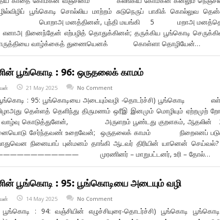
ாழ்த்திய காதை கோமகன் வஞ்சினம் கலங்கிய கோமகன் கனலும் நெஞ்சி
ில்விழிப் பூங்கொடி சொல்லிய மாற்றம் சுடுநெருப் பாகிக் கொல்லுவ தென
டுத்தப் பொறாஅ மனத்தினன், புந்தி மயங்கி 5 மறாஅ மனத்த
ாஅ நினைந்தேன் எற்பழித் தொதுக்கினள்; தருக்கிய பூங்கொடி செருக்க
் வொருத்தியை வாழ்க்கைத் துணையெனக் கொள்ளா தொழியேன்…
ின் பூங்கொடி : 96: ஒருதலைக் காமம்
வன்
21 May 2025
No Comment
் பூங்கொடி : 95: பூங்கொடியை அடையும்வழி -தொடர்ச்சி) பூங்கொடி எள
 விழாஅது தெள்ளத் தெளிந்து திருமணம் ஒரீஇ இனமும் மொழியும் ஏற்றமுற் ற
ிட வாழ்வு கொடுத்துளேன், அருளறம் பூண்டது குறளகம், ஆதலின் 
டு சேர்ந்தவண் உறைவேன்; ஒருதலைக் காமம் நிறைஎனப் படு
் பொதுவென நினையாப் புன்மனம் தாங்கி ஆடவர் திரியின் யானென் செய்
———————— முரணினர் – மாறுபட்டனர், உரி – தோல்…
னின் பூங்கொடி : 95: பூங்கொடியை அடையும் வழி
வன்
14 May 2025
No Comment
 பூங்கொடி : 94: வஞ்சியின் எழுச்சியுரை-தொடர்ச்சி) பூங்கொடி பூங்கொ