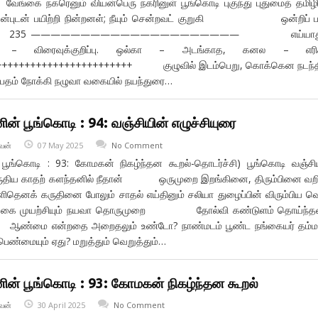
ை நகரெனும் வியன்பெரு நகரினுள் பூங்கொடி புகுந்து புதுமைத் தமிழ
கன்புடன் பயிற்றி நின்றனள்; நீயும் சென்றவட் குறுகி ஒன்றிப் ப
சைபயில் 235 ————————————————————— எய்யாது
் – விரைவுக்குறிப்பு. ஒல்கா – அடங்காத, கனல – எரிக
+++++++++++++++++++++++ குழுவில் இடம்பெறு, கொக்கென நடந்தி
ற்பதம் நோக்கி நழுவா வகையில் நயந்துரை…
ின் பூங்கொடி : 94: வஞ்சியின் எழுச்சியுரை
வன்
07 May 2025
No Comment
 பூங்கொடி : 93: கோமகன் நிகழ்ந்தன கூறல்-தொடர்ச்சி) பூங்கொடி வஞ்சி
ய காதற் களந்தனில் நீதான் ஒருமுறை இறங்கினை, திரும்பினை வறி
 கருதினை போலும் சாதல் எய்தினும் சலியா துழைப்பின் விரும்பிய வெ
 நால்வகை முயற்சியும் நயவா தொருமுறை தோல்வி கண்டுளம் தொய்ந்
ை என்றதை அறைதலும் உண்டோ? நாண்மடம் பூண்ட நங்கையர் தம்ம
பெண்மையும் ஏது? மறுத்தும் வெறுத்தும்…
ின் பூங்கொடி : 93: கோமகன் நிகழ்ந்தன கூறல்
வன்
30 April 2025
No Comment