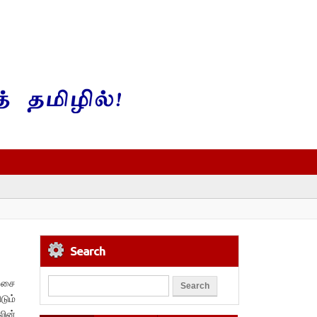
Search
 இசை
ும்
லின்