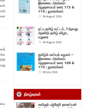
னன்
இணைய அரங்கம்:
்னக்
ஆளுமையர் உரை 173 &
ொடு
174 ; நூலரங்கம்
ினை
06 August 2026
நட்பு தமிழ் வட்டம், 7ஆவது
ஆண்டு தமிழ் விழா,
மதுரை
04 August 2026
்ளத்
ோங்க
தமிழ்க் காப்புக் கழகம் –
இணைய அரங்கம்:
290
ஆளுமையர் உரை 169 &
வது
170 ; நூலரங்கம்
வல்?
08 July 2026
நிகழ்வுகள்
டியை
கவிஞர் புத்தேரி தானப்பன்