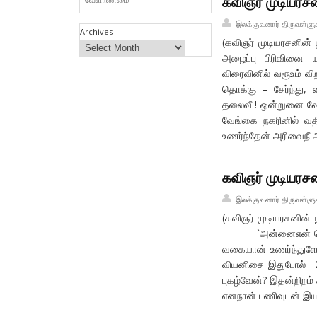
கவிஞர் முடியரசன
இலக்குவனார் திருவள்ளு
Archives
(கவிஞர் முடியரசனின் 
அழைப்பு பிரிவினை 
விரைவினில் வ
தொக்கு – சேர்ந்து
தலைவீ ! ஒன்றுனை
வேங்கை நகரினில் வத
உணர்ந்தேன் அரிவைநீ
கவிஞர் முடியரசனி
இலக்குவனார் திருவள்ளு
(கவிஞர் முடியரசனின் ப
`அன்னைஎன் மொழியுள
வகையான் உணர்ந்து
வியனிசை இதுபோல் 2
புகழ்வேன்? இதன்றிற
எனநான் பணிவுடன்