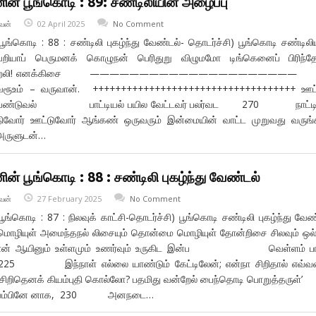
ின் பூங்கொடி : 89: சண்டிலியின் அழைப்பு
வன்
02 April 2025
No Comment
பூங்கொடி : 88 : சண்டிலி புகழ்ந்து வேண்டல்- தொடர்ச்சி) பூங்கொடி சண்டிலி
யறியாப் பெருமனக் கொழுநன் பெரிதுறு விழுமமோ டிங்கெனைப் பிரிந்த
ரூஉம் விறலி! எனக்கிசை ——————————————————
, வரூஉம் – வருவான். ++++++++++++++++++++++++++++++++++++ ஊட்
 வேண்டுவல் பாட்டியல் பயில வேட்டவர் பலர்வட 270 நாட்ட
ிவோர் ஊட்டுவோர் ஆங்கண் ஒருவரும் இன்மையின் வாட்ட முறுவது வருங்
 அருளுடன்…
ன் பூங்கொடி : 88 : சண்டிலி புகழ்ந்து வேண்டல்
வன்
27 February 2025
No Comment
ூங்கொடி : 87 : நிலவுக் காட்சி-தொடர்ச்சி) பூங்கொடி சண்டிலி புகழ்ந்து வேண
் அமைந்தநல் லிசையும் தொன்மை மொழியுள் தோன்றிசை சிலவும் ஒல்ல
ளேன் ஆயினும் உள்ளமும் உணர்வும் உருகிட இன்ப வெள்ளம் பாய
25 இந்நாள் எல்லை யாண்டும் கேட்டிலேன்; என்நா சிறிதால் எவ்வ
ம் சிறிதெனக் கியம்புதி கொல்லோ? பதமிது வன்றேல் பைந்தொடி பொறுத்தர
 இயம்பினே னாக, 230 அனநடை…