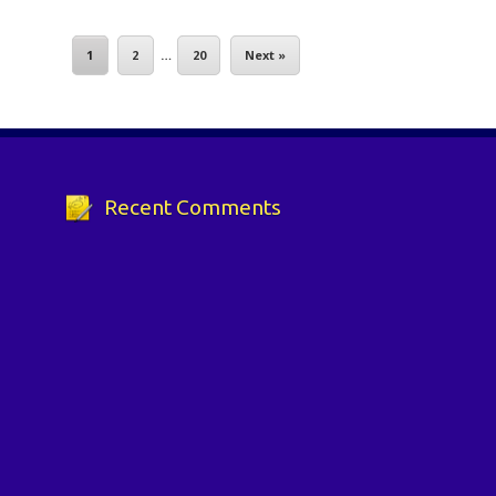
1
2
…
20
Next »
Recent Comments