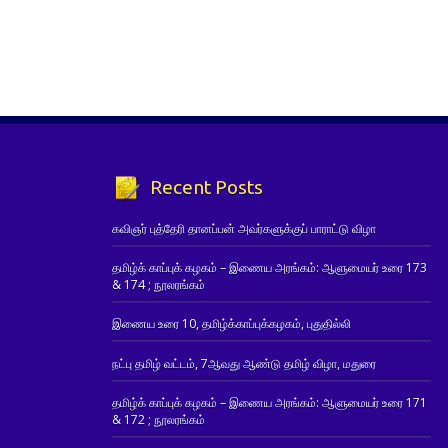
Recent Posts
கவிஞர் புத்தேரி தானப்பன் அவர்களுக்குப் பாராட்டு விழா
தமிழ்க் காப்புக் கழகம் – இணைய அரங்கம்: ஆளுமையர் உரை 173
& 174 ; நூலரங்கம்
இணைய உரை 10, தமிழ்க்காப்புக்கழகம், புதுதில்லி
நட்பு தமிழ் வட்டம், 7ஆவது ஆண்டு தமிழ் விழா, மதுரை
தமிழ்க் காப்புக் கழகம் – இணைய அரங்கம்: ஆளுமையர் உரை 171
& 172 ; நூலரங்கம்