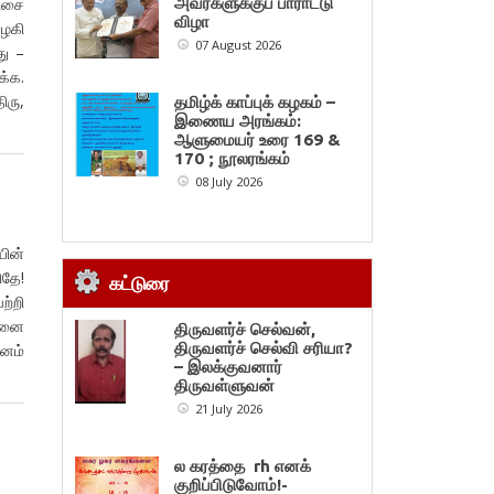
அவர்களுக்குப் பாராட்டு
ிசை
விழா
ழகி
07 August 2026
 –
்க.
ரு,
தமிழ்க் காப்புக் கழகம் –
இணைய அரங்கம்:
ஆளுமையர் உரை 169 &
170 ; நூலரங்கம்
08 July 2026
யின்
தே!
கட்டுரை
ற்றி
தனை
திருவளர்ச் செல்வன்,
திருவளர்ச் செல்வி சரியா?
னம்
– இலக்குவனார்
திருவள்ளுவன்
21 July 2026
ல கரத்தை rh எனக்
குறிப்பிடுவோம்!-