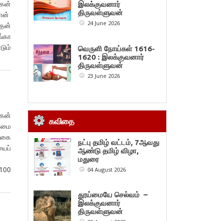
மகன்
இலக்குவனார்
திருவள்ளுவன்
வோன்
24 June 2026
தன்
ங்கா
ும்
வெருளி நோய்கள் 1616-
1620 : இலக்குவனார்
திருவள்ளுவன்
23 June 2026
மகன்
கவிதை
ளமை
ிகை
நட்பு தமிழ் வட்டம், 7ஆவது
ைப்
ஆண்டு தமிழ் விழா,
ையை
மதுரை
00
04 August 2026
தூய்மையே செல்வம் –
இலக்குவனார்
திருவள்ளுவன்