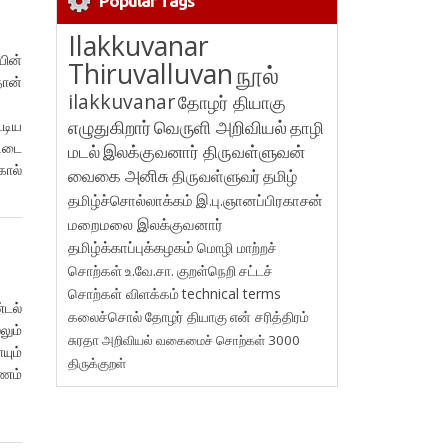
Popular Tags
Ilakkuvanar
யின்
Thiruvalluvan
நூல்
ோன்
ilakkuvanar
தோழர் தியாகு
———
எழுதுகிறார்
வெருளி அறிவியல்
தாழி
டிய
ிடை
மடல்
இலக்குவனார் திருவள்ளுவன்
கால்
வைகை அனிசு
திருவள்ளுவர்
தமிழ்
தமிழ்ச்சொல்லாக்கம்
இ.பு.ஞானப்பிரகாசன்
மறைமலை இலக்குவனார்
தமிழ்க்காப்புக்கழகம்
மொழி மாற்றச்
சொற்கள்
உ.வே.சா.
குறள்நெறி
சட்டச்
சொற்கள் விளக்கம்
technical terms
்டல்
கலைச்சொல்
தோழர் தியாகு
என் சரித்திரம்
ும்
சுரதா
அறிவியல் வகைமைச் சொற்கள் 3000
ும்
திருக்குறள்
ணம்
ுள்’