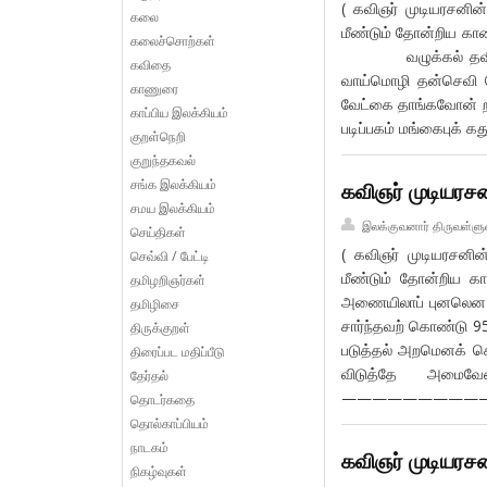
( கவிஞர் முடியரசனின
கலை
மீண்டும் தோன்றிய க
கலைச்சொற்கள்
வழுக்கல் தவிர்க
கவிதை
வாய்மொழி தன்செவி கே
காணுரை
வேட்கை தாங்கவோ
காப்பிய இலக்கியம்
படிப்பகம் மங்கைபுக் க
குறள்நெறி
குறுந்தகவல்
சங்க இலக்கியம்
கவிஞர் முடியரசன
சமய இலக்கியம்
இலக்குவனார் திருவள்ளு
செய்திகள்
( கவிஞர் முடியரசனின
செவ்வி / பேட்டி
மீண்டும் தோன்றி
தமிழறிஞர்கள்
அணையிலாப் புனலெ
தமிழிசை
சார்ந்தவற் கொண்டு
திருக்குறள்
படுத்தல் அறமெனக் 
திரைப்பட மதிப்பீடு
விடுத்தே
தேர்தல்
—————————
தொடர்கதை
தொல்காப்பியம்
நாடகம்
கவிஞர் முடியரசன
நிகழ்வுகள்