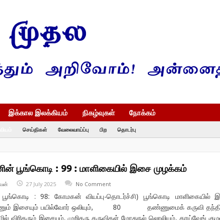
இக்கால இலக்கியம்
நிகழ்வுகள்
நோக்கம்
வியம்
செய்திகள்
வேலைவாய்ப்பு
பிற
தொடர்பு
ின் பூங்கொடி : 99 : மாளிகையில் இசை முழக்கம்
வன்
27 July 2025
No Comment
் பூங்கொடி : 98: கோமகன் வியப்பு-தொடர்ச்சி) பூங்கொடி மாளிகையில்
் இசையும் பயில்வோர் ஒலியும், 80 தண்ணுமைக் கருவி தந்திட
ழில் விரிதரும் இசையும், முறிதரு கருவிகள் மோதுநல் லொலியும், காய்வேங் குழ