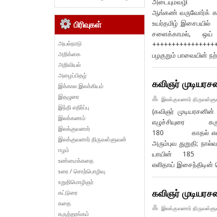
அடையும்வழி `வேங்க
ஆங்கண் வருவோர்க் 
உயர்தமிழ் இ
பிரிவுகள்
சளைக்காமல், ஒய
அயல்நாடு
+++++++++++++++++
அறிக்கை
பழகுறும் பாவையின் ந
அறிவியல்
அழைப்பிதழ்
கவிஞர் முடியரசன
இக்கால இலக்கியம்
இதழுரை
இலக்குவனார் திருவள்ளு
இந்தி எதிர்ப்பு
(கவிஞர் முடியரசனின்
இலக்கணம்
எழுச்சியுரை கருதி
இலக்குவனார்
180 காதல் எளிதெனக்
இலக்குவனார் திருவள்ளுவன்
அரும்புவ துறுதி;
ஈழம்
யாயின் 185 ஆண்ம
உண்மைக்கதை
எளிதாய் இசைந்திடின் 
உரை / சொற்பொழிவு
உறுதிமொழிஞர்
கவிஞர் முடியரசன
கட்டுரை
கதை
இலக்குவனார் திருவள்ளு
கருத்தரங்கம்