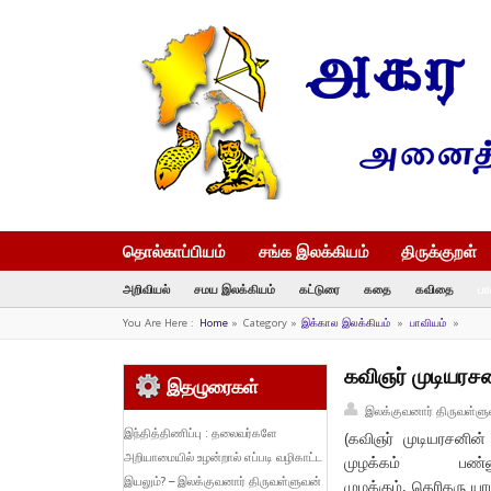
தொல்காப்பியம்
சங்க இலக்கியம்
திருக்குறள்
அறிவியல்
சமய இலக்கியம்
கட்டுரை
கதை
கவிதை
பா
You Are Here :
Home
»
Category »
இக்கால இலக்கியம்
»
பாவியம்
»
கவிஞர் முடியரசன
இதழுரைகள்
இலக்குவனார் திருவள்ளு
இந்தித்திணிப்பு : தலைவர்களே
(கவிஞர் முடியரசனின
அறியாமையில் உழன்றால் எப்படி வழிகாட்ட
முழக்கம் பண்ணும
இயலும்? – இலக்குவனார் திருவள்ளுவன்
முழக்கும், தெரிதரு யா