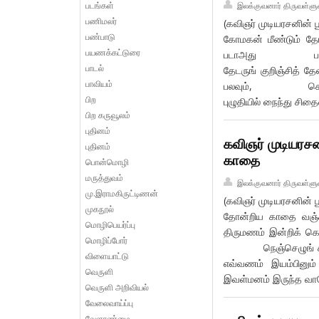
படங்கள்
இலக்குவனார் திருவள்ளு
பணிமலர்
(கவிஞர் முடியரசனின் 
பண்பாடு
கோமகன் மீண்டும் 
பயணக்கட்டுரை
படாஅது பருவமும் 
பாடல்
தேடருங் குறிஞ்சித் த
பாவியம்
பலவும், கொழுங்க
பிற
புழுதியில் நைந்து சித
பிற கருவூலம்
புதினம்
கவிஞர் முடியரசன
புதினம்
காதை
பொன்மொழி
மருத்துவம்
இலக்குவனார் திருவள்ளு
மு.இராமகிருட்டிணன்
(கவிஞர் முடியரசனின் 
முகநூல்
தோன்றிய காதை வஞ்சிய
மொழிபெயர்ப்பு
திருமணம் இன்றிக
மொழிப்போர்
நெஞ்செழுங் காதல
விளையாட்டு
எவ்வணம் இயம்பினும்
வெருளி
இவள்மனம் இருந்த 
வெருளி அறிவியல்
வேலைவாய்ப்பு
வேளாண்மை