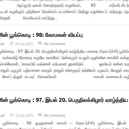
், ஆய்நூற் புலவர் அறைந்தநாற் கருவியும், 85 கற்பார் மிடற்ற
புடன் வழங்கும் புத்திசை வெள்ளம் மடாமிசைப் பிறந்து மறுகிடைப் பரந்தது; ஆ
ழங்குநர் செவியகம் பாய்ந்து…
ின் பூங்கொடி : 98: கோமகன் வியப்பு
வன்
20 July 2025
No Comment
பூங்கொடி : 97. இயல் 20. பெருநிலக்கிழார் வாழ்த்திய காதை தொடர்ச்சி) பூங்
ளவிழ் கோதை கழறிய உரைகேட் டுள்ளமும் உடலும் புழுங்கின னாகிக் கள்
் செல்வோன், `காவயிம் வல்லான் கற்பனை தூண்டும் ஓவியம் என்ன உரு
பழமும் பஞ்சணை மலரும் நாலும் விழையும் நல்லிளம் பருவம், வேலும் வா
 காமக் கோட்டத்துக் கடவுட் சிலையிவள் வாமக் காளையர் வழி
ின் பூங்கொடி : 97. இயல் 20. பெருநிலக்கிழார் வாழ்த்திய
வன்
13 July 2025
No Comment
ன் பூங்கொடி : 96: ஒருதலைக் காமம் – தொடர்ச்சி) பூங்கொடி இயல் 