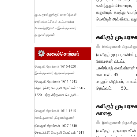
கனிந்தநல் லிசையும
கருவியுங் கலந்து பொற்
மு.க.தாலினுக்குப் பாராட்டுகள்!
பெண்டிர் அவ்விடை வ
மாநிலக்கட்சிகள் கூட்டமைப்பு
அமைத்திடுக! – இலக்குவனார்
திருவள்ளுவன்
கவிஞர் முடியரசன
இலக்குவனார் திருவள்ளு
கலைச்சொற்கள்
(கவிஞர் முடியரசனின் 
கோமகன் வியப்பு கள்
வெருளி நோய்கள் 1616-1620 :
டான்போற் கலங்கினன
இலக்குவனார் திருவள்ளுவன்
உடையள், 45 பாலும் 
மானும் விழியள்,
(வெருளி நோய்கள் 1611-1615
தெய்வம், 50…
தொடர்ச்சி) வெருளி நோய்கள் 1616-
1620 பரந்த சிந்தனை வெருளி...
கவிஞர் முடியரசன
வெருளி நோய்கள் 1611-1615 :
காதை
இலக்குவனார் திருவள்ளுவன்
இலக்குவனார் திருவள்ளு
(வெருளி நோய்கள் 1607-1610
(கவிஞர் முடியரசனி
தொடர்ச்சி) வெருளி நோய்கள் 1611-