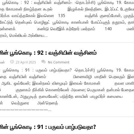
் பூங்கொடி : 92 : வஞ்சியின் வஞ்சினம்- -தொடர்ச்சி) பூங்கொடி 19. கோ
ாதை கோமகன் நிகழ்ந்தன கூறல் இழுக்கல் நிலத்திடை இடர்ப்பட் டேகு
்க வாய்த்தகோல் இவளென 135 வஞ்சிக் குரைப்போன், முகுந்
ட்டுத் தென்புலப் பொழிலுட் பூங்கொடி காண்பான் போய்ப்புகுந் ததூஉம், தா
ன் றன்னைக் கண்டு வெரீஇக் கற்றோர் பலர்தாம் 140 மண்ட
தூஉம், மெல்லியல் அல்லியை…
ின் பூங்கொடி : 92 : வஞ்சியின் வஞ்சினம்
வன்
23 April 2025
No Comment
் பூங்கொடி : 91 : பருவம் பாழ்படுவதா? -தொடர்ச்சி) பூங்கொடி 19. கோ
ய காதை வஞ்சியின் வஞ்சினம் பிணைவிழி மாதின் பெறலரும் இ
ன ஆகிட ஒவ்வேன்; இவள்நலம் விழையும் இளவல் கோமகன் தவள மாள
 95 குறளகம் நீக்கிக் கொணர்வேன் அவளை; பெருமகன் தன்பால் பேதைய
கொண்டேன், அதுமுடித் தமைவேன்; படுத்தே னாயின் பாழுயிர்ச் சும
 அமைவேன் வெற்றுரை அன்’றெனத் 1
————————————…
ின் பூங்கொடி : 91 : பருவம் பாழ்படுவதா?