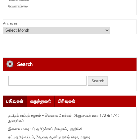
வேளாண்மை
Archives
Search
பதிவுகள்
கருத்துகள்
பிரிவுகள்
தமிழ்க் காப்புக் கழகம் – இணைய அரங்கம்: ஆளுமையர் உரை 173 & 174 ;
நூலரங்கம்
இணைய உரை 10, தமிழ்க்காப்புக்கழகம், புதுதில்லி
நட்பு தமிழ் வட்டம், 7ஆவது ஆண்டு தமிழ் விழா, மதுரை