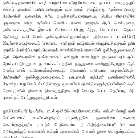
ஒலிச்சூழலமைவின் வழி வாழ்வியல் விழுமியங்களை நயம்பட உரைத்தலும்
சங்கப் புலவரின் பாடுநெறிகளுள் ஒன்றாகத் திகழ்ந்தது. ‘புன்னையினது
மேலோங்கி வளைந்த கரிய அடித்தண்டினையுடைய பெரிய சினையிலே
புதுவதாக வந்து தங்கிய வெளிய நாரை நரலுதல் ஆய் அண்டிரனது
நாளோலக்கத்திலே இரவலர் பரிசிலாகப் பெற்ற அழகு செய்யப்பட்ட நெடிய
தேரினது ஒலி போல் ஒலிக்கும்’.என்றுரைக்கும் நற்றிணைப் பாடல்(167)
இயற்கையெழிலையும் ‘கொடை ‘ என்னும் வாழ்வியல் விழுமியத்தையும் ஒரே
குரலில் போற்றிப் பாராட்டுவதைக் காண்கிறோம்.நாரையின் ஒலிச்சூழலமைவும்
ஆய் அண்டிரனின் நாளோலக்கம் என்னும் வரலாற்றுச் சூழலமைவும் ஒப்ப
நோக்கப்படுவதுடன் நாரைக்கூட்டத்தின் நரலுதலை எண்ணுந்தோறும் ஆய்
அண்டிரனின் நாளோலக்கத்தையும் அவனால் பரிசிலாக வழங்கப்பெற்ற
தேர்களின் ஒலிச்சூழலமைவையும் பாடலைக் கற்போர் மனக்கண்ணில்
தோன்றுமாறு செய்யப்பட்டுள்ளது. மூவாயிரம் ஆண்டுகளுக்குப் பின்னும் ஆய்
அண்டிரனின் நினைவு நிலைத்துநிற்க வழி செய்த பெயர் தெரியாத அப்
புலவர் நம் போற்றுதலுக்குரியவர்.
ஓரம்போகியார் இயற்றிய பாடல் ஒன்றில்“அஃறிணையாகிய கம்புள் கோழி தன்
பெட்டையைக் கூவியழைக்கும் கழனியூரனே! தலைவியை வரைவு
கொள்ளுதற்குரிய முயற்சி மேற்கொள்ள நீ அறிந்திலையோ” 50 என
அறிவுறுத்தும் வகையில் கம்புள் பறவையின் அகவல் ஓசை பொருள்நயம்பட
விளக்கப்படுகிறது.