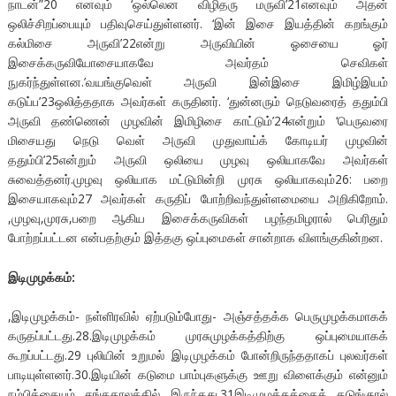
நாடன்”20 எனவும் ‘ஒல்லென விழிதரு மருவி’21எனவும் அதன்
ஒலிச்சிறப்பையும் பதிவுசெய்துள்ளனர். ‘இன் இசை இயத்தின் கறங்கும்
கல்மிசை அருவி’22என்று அருவியின் ஓசையை ஓர்
இசைக்கருவியோசையாகவே அவர்தம் செவிகள்
நுகர்ந்துள்ளன.’வயங்குவெள் அருவி இன்இசை இமிழ்இயம்
கடுப்ப’23ஒலித்ததாக அவர்கள் கருதினர். ‘துன்னரும் நெடுவரைத் ததும்பி
அருவி தண்ணென் முழவின் இமிழிசை காட்டும்’24என்றும் ‘பெருவரை
மிசையது நெடு வெள் அருவி முதுவாய்க் கோடியர் முழவின்
ததும்பி’25என்றும் அருவி ஒலியை முழவு ஒலியாகவே அவர்கள்
சுவைத்தனர்.முழவு ஒலியாக மட்டுமின்றி முரசு ஒலியாகவும்26: பறை
இசையாகவும்27 அவர்கள் கருதிப் போற்றிவந்துள்ளமையை அறிகிறோம்.
,முழவு,முரசு,பறை ஆகிய இசைக்கருவிகள் பழந்தமிழரால் பெரிதும்
போற்றப்பட்டன என்பதற்கும் இத்தகு ஒப்புமைகள் சான்றாக விளங்குகின்றன.
இடிமுழக்கம்:
,இடிமுழக்கம்- நள்ளிரவில் ஏற்படும்போது- அஞ்சத்தக்க பெருமுழக்கமாகக்
கருதப்பட்டது.28.இடிமுழக்கம் முரசுமுழக்கத்திற்கு ஒப்புமையாகக்
கூறப்பட்டது.29 புலியின் உறுமல் இடிமுழக்கம் போன்றிருந்ததாகப் புலவர்கள்
பாடியுள்ளனர்.30.இடியின் கடுமை பாம்புகளுக்கு ஊறு விளைக்கும் என்னும்
நம்பிக்கையும் சங்ககாலத்தில் இருந்தது.31இடிமுழக்கத்தைக் கடுங்குரல்