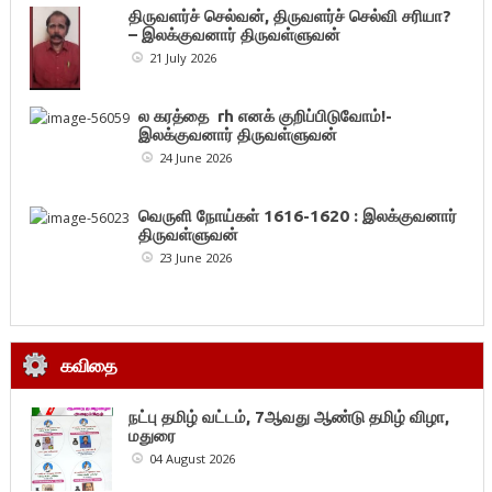
திருவளர்ச் செல்வன், திருவளர்ச் செல்வி சரியா?
– இலக்குவனார் திருவள்ளுவன்
21 July 2026
ல கரத்தை rh எனக் குறிப்பிடுவோம்!-
இலக்குவனார் திருவள்ளுவன்
24 June 2026
வெருளி நோய்கள் 1616-1620 : இலக்குவனார்
திருவள்ளுவன்
23 June 2026
கவிதை
நட்பு தமிழ் வட்டம், 7ஆவது ஆண்டு தமிழ் விழா,
மதுரை
04 August 2026