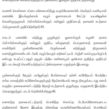
உமணர் வெள்ளை உப்பை விலைபகர்ந்து வரும்வேளையில் அவர்தம் வண்டிகள்
மணலில் இயங்குங்கால் எழும் ஓசையைக் கேட்டு வயலிலுள்ள
வெண்குருகுகள் அச்சங்கொள்ளும் என்னும் குறிப்பைத் தலைவி கூற்றாக
அம்மூவனார் குறிப்பிடுகிறார்45.
சகடம் மணலில் மடுத்து முழங்கும் ஓசைக்குக் கழனி நாரை
அச்சங்கொள்ளும் என்னும் குறிப்பு உள்ளுறைப் பொருளாகத் தலைவன்
சான்றோர் முன்னிலையில் அருங்கலன் எடுத்துத் திருமணம்
வரைந்துகொண்டால் அலர் எழுப்பிவரும் ஏதிலாட்டியர் அஞ்சி வாய்மூடியிருப்பர்
என்பது கூறப்பட்டாலும் சூழல் பற்றிய எண்ணமும் ஒலிமாசு குறித்த குறிப்பும்
இப் பாடல்வழி வெளிப்படுத்தப்பட்டுள்ளதனை மறுத்தல் இயலாது.
முல்லைக்குத் தேரும் மயிலுக்குப் போர்வையும் நல்கி உயிர்நேயம் போற்றிய
சங்க காலத்தில் உயிரினங்களுக்குத் தேரொலியால் ஊறு நிகழக்கூடாது எனக்
கருதிய தலைவனைப் பற்றித் தோழி கூற்றாகக் குறுங்குடி மருதனார் இயற்றிய
அகநானூற்றுப் பாடல் தெரிவிக்கிறது46.
வளைந்த தலையாட்டத்தாற் பொலிந்த கொய்த பிடரிமயிரினையுடைய
குதிரைகள் தேரை இழுத்து விரைந்து வருகின்றனதேருக்குப் பொலிவும்