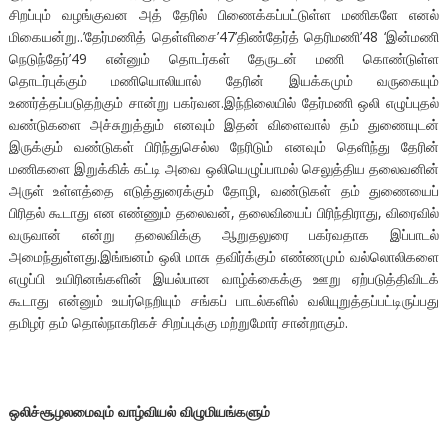
சிறப்பும் வழங்குவன அத் தேரில் பிணைக்கப்பட்டுள்ள மணிகளே எனல்
மிகையன்று..’தேர்மணித் தெள்ளிசை’47’திண்தேர்த் தெரிமணி’48 ‘இன்மணி
நெடுந்தேர்’49 என்னும் தொடர்கள் தேருடன் மணி கொண்டுள்ள
தொடர்புக்கும் மணியொலியால் தேரின் இயக்கமும் வருகையும்
உணர்த்தப்படுதற்கும் சான்று பகர்வன.இந்நிலையில் தேர்மணி ஒலி எழுப்புதல்
வண்டுகளை அச்சுறுத்தும் எனவும் இதன் விளைவால் தம் துணையுடன்
இருக்கும் வண்டுகள் பிரிந்துசெல்ல நேரிடும் எனவும் தெளிந்து தேரின்
மணிகளை இறுக்கிக் கட்டி அவை ஒலியெழுப்பாமல் செலுத்திய தலைவனின்
அருள் உள்ளத்தை எடுத்துரைக்கும் தோழி, வண்டுகள் தம் துணையைப்
பிரிதல் கூடாது என எண்ணும் தலைவன், தலைவியைப் பிரிந்திராது, விரைவில்
வருவான் என்று தலைவிக்கு ஆறுதலுரை பகர்வதாக இப்பாடல்
அமைந்துள்ளது.இங்ஙனம் ஒலி மாசு தவிர்க்கும் எண்ணமும் வல்லொலிகளை
எழுப்பி உயிரினங்களின் இயல்பான வாழ்க்கைக்கு ஊறு ஏற்படுத்திவிடக்
கூடாது என்னும் உயர்நெறியும் சங்கப் பாடல்களில் வலியுறுத்தப்பட்டிருப்பது
தமிழர் தம் தொல்நாகரிகச் சிறப்புக்கு மற்றுமோர் சான்றாகும்.
ஒலிச்சூழலமைவும் வாழ்வியல் விழுமியங்களும்