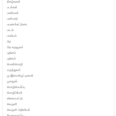
நிகழ்வுகள்
படங்கள்
பணிமலர்
பண்பாடு
பயணக்கட்டுரை
பாடல்
பாவியம்
பிற
பிற கருவூலம்
புதினம்
புதினம்
பொன்மொழி
மருத்துவம்
மு.இராமகிருட்டிணன்
முகநூல்
மொழிபெயர்ப்பு
மொழிப்போர்
விளையாட்டு
வெருளி
வெருளி அறிவியல்
வேலைவாய்ப்பு