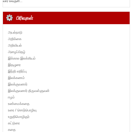
வார வெருளி...
பிரிவுகள்
அயல்நாடு
அறிக்கை
அறிவியல்
அழைப்பிதழ்
இக்கால இலக்கியம்
இதழுரை
இந்தி எதிர்ப்பு
இலக்கணம்
இலக்குவனார்
இலக்குவனார் திருவள்ளுவன்
ஈழம்
உண்மைக்கதை
உரை / சொற்பொழிவு
உறுதிமொழிஞர்
கட்டுரை
கதை