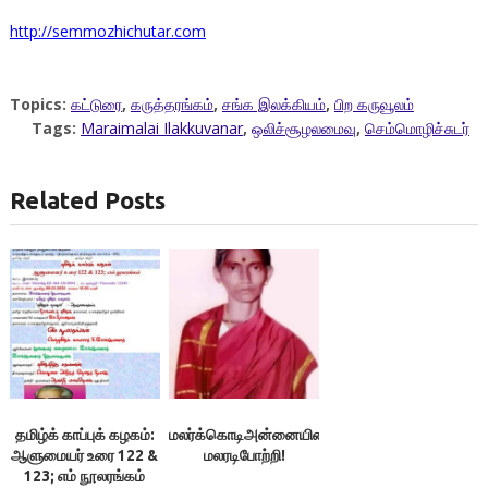
http://semmozhichutar.com
Topics:
கட்டுரை
,
கருத்தரங்கம்
,
சங்க இலக்கியம்
,
பிற கருவூலம்
Tags:
Maraimalai Ilakkuvanar
,
ஒலிச்சூழலமைவு
,
செம்மொழிச்சுடர்
Related Posts
தமிழ்க் காப்புக் கழகம்:
மலர்க்கொடிஅன்னையின்‌
ஆளுமையர் உரை 122 &
மலரடிபோற்றி!
123; எம் நூலரங்கம்