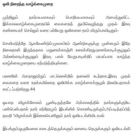
ஒலி நிறைந்த வாழ்க்கைமுறை
முற்றிலும் நகர்மயமாகவும் பொறிமயமாகவும் அமைந்துவிட்ட
இக்காலவாழ்க்கைமுறையில் வைகறைத் துயிலெழுந்தது முதல் இரவு
கண்ணயரச் செல்லும் வரை பல்வேறு ஒலிகளை-நாம் விரும்பாவிடினும்-
செவிமடுத்தே ஆகவேண்டும்.மூவாயிரம் ஆண்டுகளுக்கு முன்னரும் இதே
நிலைதான் இருந்ததாக மதுரைக்காஞ்சி உரைக்கிறது.நாளங்காடிச்சூழலும்
அல்லங்காடிச்சூழலும் இரவு பகல் வேறுபாடின்றிப் பரபரப்பாக வாழ்ந்த
வாழ்க்கைமுறையை ஏற்படுத்தியுள்ளன.
பரணரின் அகநானூற்றுப் பாடலொன்றில் தலைவி கூற்றாக,இரவு முதல்
வைகறை வரை உறக்கமில்லாத ஒலிமிக்க வாழ்க்கைச்சூழல் நிலவியதாகக்
காட்டப்படுகிறது.44.
ஒயாத விழாக்கோலம் பூண்டிருத்தலே அக்காலத்தில் நகர்களுக்குரிய
பண்பென்பதால் நகர் எந்நேரமும் இயங்கிக் கொண்டிருக்கும்;அப்படித்தப்பித்
தவறி “விழாக்கள் இல்லையெனினும் நகர் ஒலியடங்கிவிடாமல்
இயங்கும்;ஒருவேளை கடைத்தெருக்களும் ஏனைய தெருக்களும் ஒலியடங்கி