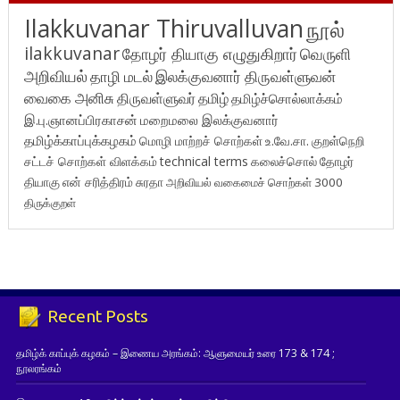
Ilakkuvanar Thiruvalluvan
நூல்
ilakkuvanar
தோழர் தியாகு எழுதுகிறார்
வெருளி
அறிவியல்
தாழி மடல்
இலக்குவனார் திருவள்ளுவன்
வைகை அனிசு
திருவள்ளுவர்
தமிழ்
தமிழ்ச்சொல்லாக்கம்
இ.பு.ஞானப்பிரகாசன்
மறைமலை இலக்குவனார்
தமிழ்க்காப்புக்கழகம்
மொழி மாற்றச் சொற்கள்
உ.வே.சா.
குறள்நெறி
சட்டச் சொற்கள் விளக்கம்
technical terms
கலைச்சொல்
தோழர்
தியாகு
என் சரித்திரம்
சுரதா
அறிவியல் வகைமைச் சொற்கள் 3000
திருக்குறள்
Recent Posts
தமிழ்க் காப்புக் கழகம் – இணைய அரங்கம்: ஆளுமையர் உரை 173 & 174 ;
நூலரங்கம்