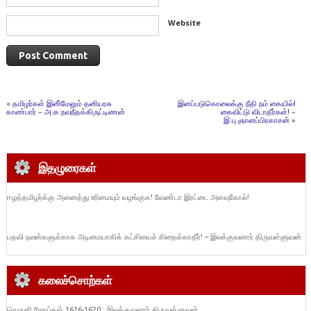
Website
«
தமிழர்கள் இனி்மேலும் தனியரசு
இனப்படுகொலைக்கு நீதி நம் கையில்!
காண்பார் – அ.க.நவநீதக்கிருட்டிணன்
கைவிட்டு விடாதீர்கள்! –
இ.பு.ஞானப்பிரகாசன்
»
இதழுரைகள்
ஈழத்தமிழர்க்கு அனைத்து உரிமையும் வழங்குக! வேண்டா இரட்டை அளவுகோல்!
பதவி நலன்களுக்காக அடிமையாகிக் கட்சியைச் சிதைக்காதீர்! – இலக்குவனார் திருவள்ளுவன்
கலைச்சொற்கள்
வெருளி நோய்கள் 1616-1620 : இலக்குவனார் திருவள்ளுவன்