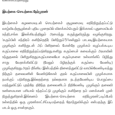
இயற்கை-செயற்கை:நேர்முரண்
இயற்கைச் சுழலமைவுடன் செயற்கைச் சூழலமைவு எதிர்நிறுத்தப்பட்டு
வாழ்வியற்சூழல்கள் புதிய முறையில் விளக்கம்பெறும் இக்காலப் புதுமையியல்
உத்தி,சங்க இலக்கியத்திலும் அமைந்து கருத்துவிருந்து வழங்குகிறது.
‘கரும்பின் எந்திரம் களிற்றெதிர் பிளிற்றும்’51என்னும் பாடலடிஇயற்கையாக
முழங்கும் களிற்றுடன் அப் பிளிறலைப் போன்றே முழக்கம் எழுப்பக்கூடிய
கருப்பாலை எதிர்நிறுத்தப்படுகிறது.களிறு கரும்பைச் சுவைக்கும் அவாவின்
உந்துதலால் பிளிறுகிறது;கருப்பாலையோ கரும்புகளை உள்வாங்கிப் பிழிந்து
சாறு வேறாக்கிவிட்டு (மேலும் பிழிதற்குக் கரும்பை வேண்டி)
முழங்குகிறது.அறம் நீங்கிய இன்பத்தில் திளைத்துவிட்டு வாயில்வேண்டிவந்து
நிற்கும் தலைவனின் வேண்டுகோள் குரல் கருப்பாலையின் முழக்கமாக
நமக்குப் படுகிறது.இல்லறத்தை நல்லறமாக நடத்தவேண்டிய பொறுப்பை
மறந்துவிட்டுப் புறத்தே திரிந்த தலைவனிடம் நீதிவேண்டி முழங்கும் தலைவி
உண்மையான பசியால் உந்தப்பட்டு முழங்கும் களிற்றை நம் மனக்கண் முன்
நிறுத்துகிறாள்.இங்ஙனம் ‘இயற்கை-செயற்கை எதிர்முரண்’,படிப்போர்
உள்ளத்தில் ஒரு முரண்காட்சிப்படிமத்தைத் தோற்றுவிக்கும் என்பதற்கு இப்
பாடல் ஒரு சான்றாகும்.