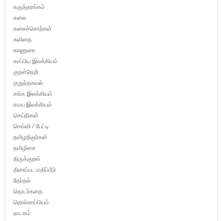
கருத்தரங்கம்
கலை
கலைச்சொற்கள்
கவிதை
காணுரை
காப்பிய இலக்கியம்
குறள்நெறி
குறுந்தகவல்
சங்க இலக்கியம்
சமய இலக்கியம்
செய்திகள்
செவ்வி / பேட்டி
தமிழறிஞர்கள்
தமிழிசை
திருக்குறள்
திரைப்பட மதிப்பீடு
தேர்தல்
தொடர்கதை
தொல்காப்பியம்
நாடகம்