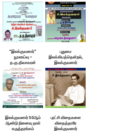
“இலக்குவனார்”
புதுமை
நூலாய்வு –
இலக்கியத்தென்றல்,
த.கு.திவாகரன்
இலக்குவனார்
நினைவரங்கம்
இலக்குவனார் 50ஆம்
புரட்சி விதைகளை
ஆண்டு நினைவு நாள்
விதைத்தாரே
கருத்தரங்கம்
இலக்குவனார்