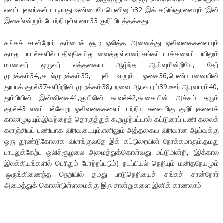
எனப் புலவர்கள் பாடியது உண்மையேயெனினும்32 இக் கடுங்குரலையும் ‘இன்
இசை’என்றும் போற்றியுள்ளமை33 குறிப்பிடத்தக்கது.
சங்கச் சான்றோர் தம்மைச் சூழ ஒலித்த அனைத்து ஒலிவகைகளையும்
தமது பாடல்களில் பதிவுசெய்து வைத்துள்ளனர்.சங்கப் பாக்களைப் பயிலும்
மாணவர் ஒருவர் எத்தகைய ஆழ்ந்த ஆய்வுமின்றியே, தேர்
முழக்கம்34,,கடல்முழக்கம்35, புலி உரறும் ஓசை36,பெண்யானையின்
துயரக் குரல்37களிற்றின் முழக்கம்38,பறவை ஆரவாரம்39,ஊர் ஆரவாரம்40,
தும்பியின் இன்னிசை41,குயிலின் கூவல்42,கூகையின் அச்சம் தரும்
குரல்43 எனப் பல்வேறு ஒலிவகைகளைப் பற்றிய சுவைமிகு குறிப்புகளைக்
காணமுடியும்.இவற்றைத் தொகுத்துக் கூறமுற்பட்டால் கட்டுரைப் பணி கலைக்
களஞ்சியப் பணியாக விரிவடையும்.எனினும் அத்தகைய விரிவான ஆய்வுக்கு
ஒரு தூண்டுகோலாக விளங்குவதே இக் கட்டுரையின் நோக்கமாகும்.தமது
பாடலுக்கேற்ப ஒலிச்சூழலை அமைத்துக்கொள்வது மட்டுமின்றி, (இக்கால
இலக்கியங்களில் பெரிதும் போற்றப்படும்) நடப்பியல் நெறியும் மனிதநேயமும்
.ஒருங்கிணைந்த நெறியில் தமது பாடுநெறியைச் சங்கச் சான்றோர்
அமைத்துக் கொண்டுள்ளமைக்கு இரு சான்றுகளை இனிக் காணலாம்.