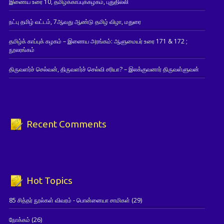
இணைய உரை 10, தமிழ்க்காப்புக்கழகம், புதுதில்லி
நட்பு தமிழ் வட்டம், 7ஆவது ஆண்டு தமிழ் விழா, மதுரை
தமிழ்க் காப்புக் கழகம் – இணைய அரங்கம்: ஆளுமையர் உரை 171 & 172 ;
நூலரங்கம்
திருவளர்ச் செல்வன், திருவளர்ச் செல்வி சரியா? – இலக்குவனார் திருவள்ளுவன்
Recent Comments
Hot Topics
85 சித்தர் நூல்கள் விவரம் - பொன்னையா சாமிகள்
(29)
நோக்கம்
(26)