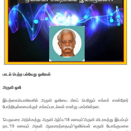
பாடல் பெற்ற பல்வேறு ஒலிகள்
அருவி ஒலி
இயற்கையொலிகளில் அருவி ஒலியை மிகப் பெரிதும் சங்கச் சான்றோர்
போற்றியுள்ளமைக்குச் சங்கப்பாடல்கள் சான்று பகர்கின்றன.
‘பெருவரை அடுக்கத்து அருவி ஆர்ப்ப’18 எனவும்‘அருவி விடரகத்து இயம்பும்
நாட’19 எனவும் அதன் ஆரவாரத்தையும்“ஒலிவெள் ளருவி யோங்குமலை