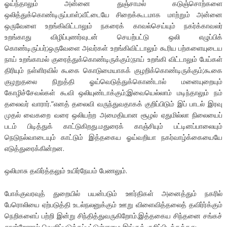
ஓய்ந்தாலும் அன்னை துஞ்சாமல் கடுஞ்சொற்களை
ஒலித்துக்கொண்டிருப்பாள்;வீட்டையே சிறைக்கூடமாக மாற்றும் அன்னை
ஒருவேளை உறங்கிவிட்டாலும் நகரைக் காவல்செய்யும் நகர்க்காவலர்
உறங்காது விழிப்புணர்வுடன் செயற்பட்டு ஒலி எழுப்பிக்
கொண்டிருப்பர்;ஒருவேளை அவர்கள் உறங்கிவிட்டாலும் கூரிய பற்களையுடைய
நாய் உறங்காமல் குரைத்துக்கொண்டிருக்கும்;நாய் உறங்கி விட்டாலும் பேய்கள்
திரியும் நள்ளிரவில் கூகை கொடுமையாகக் குழறிக்கொண்டிருக்கும்;கூகை
குழறுதலை நிறுத்தி ஓய்வெடுத்துக்கொண்டால் மனையுறையும்
கோழிச்சேவல்கள் கூவி ஒலியுண்டாக்கும்;இவையெல்லாம் மடிந்தாலும் நம்
தலைவர் வாரார்.”எனத் தலைவி வருந்துவதாகக் குறிப்பிடும் இப் பாடல் இரவு
முதல் வைகறை வரை ஒலியற்ற அமைதியான சூழல் ஏதுமில்லா நிலையைப்
படம் பிடித்துக் காட்டுகிறது.மதுரைக் காஞ்சியும் பட்டினப்பாலையும்
நெடுநல்வாடையும் காட்டும் இத்தகைய ஓய்வறியா நகர்வாழ்க்கையையே
எடுத்துரைக்கின்றன.
ஒலிமாசு தவிர்த்தலும் உயிர்நேயம் பேணலும்.
போக்குவரவுத் துறையில் பயன்படும் ஊர்திகள் அனைத்தும் நகரில்
பேரொலியை ஏற்படுத்தி உடல்நலனுக்கும் ஊறு விளைவித்தலைத் தவிர்ர்க்கும்
நெறிகளைப் பற்றி இன்று சிந்தித்துவருகிறோம்.இத்தகைய சிந்தனை சங்கச்
சான்றோரால் வெளிப்படுத்தப்பட்டுள்ளமை இங்குக் குறிப்பிடத்தக்கது.