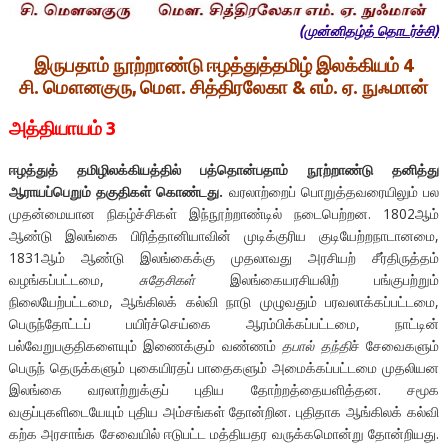
(முன்னிதழ்த் தொடர்ச்சி)
இருபதாம் நூற்றாண்டு ஈழத்துத்தமிழ் இலக்கியம் 4
சி. மௌனகுரு, மௌ. சித்திரலேகா & எம். ஏ. நுஃமான்
அத்தியாயம் 3
ஈழத்துத் தமிழிலக்கியத்தில் பத்தொன்பதாம் நூற்றாண்டு தனித்து
ஆராயப்பெறும் தகுதிகள் கொண்டது.
வரலாற்றைப் பொறுத்தவரையிலும் பல
முதன்மையான நிகழ்ச்சிகள் இந்நூற்றாண்டில் நடைபெற்றன. 1802ஆம்
ஆண்டு இலங்கை பிரித்தானியாவின் முடிக்குரிய குடியேற்றநாடானமை,
1831ஆம் ஆண்டு இலங்கைக்கு முதலாவது அரசியற் சீர்திருத்தம்
வழங்கப்பட்டமை,
சுதேசிகள்
இலங்கையரசியலிற் பங்குபற்றும்
நிலையேற்பட்டமை, ஆங்கிலக் கல்வி நாடு முழுவதும் பரவலாக்கப்பட்டமை,
பெருந்தோட்டப் பயிர்ச்செய்கை ஆரம்பிக்கப்பட்டமை, நாட்டின்
பல்வேறுபகுதிகளையும் இணைக்கும் வண்ணம்
தபால் தந்தி
ச் சேவைகளும்
பெருந் தெருக்களும் புகையிரதப் பாதைகளும் அமைக்கப்பட்டமை முதலியன
இலங்கை வரலாற்றுக்குப் புதிய தோற்றத்தையளித்தன. சமூக
வகுப்புகளிடையேயும் புதிய அம்சங்கள் தோன்றின. புதிதாக ஆங்கிலக் கல்வி
கற்க அரசாங்க சேவையில் ஈடுபட்ட மத்தியதர வருக்கமொன்று தோன்றியது.