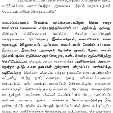
“. . . . . . . உதயதாரகைப் பத்திரத்தில் கற்கை, சரித்திரம், பொதுவானகல்வி,
பயிர்ச்செய்கை, அரசாட்சிமாற்றம் முதலானவை பற்றியும்
பிரதான
புதினச்
செய்திகள் பற்றியும் அச்சடிக்கப்படும்”.
சமயசம்பந்தமாகத் தோன்றிய பத்திரிகைகளாயினும் இவை தமது
கோட்பாட்டெல்லைகளை விரிவுபடுத்திக்கொண்டமை குறிப்பிடத் தக்கது
.
கிறித்தவர் பத்திரிகைகளை ஆரம்பித்தது போன்று சைவர்களும்
பத்திரிகைகளை ஆரம்பித்தனர்.
இலங்கைநேசன், சைவாபிமானி, சைவ
உதயபானு, இந்துசாதனம் ஆகியவை சைவர்களால் வௌியிடப்பட்டவை
.
இவற்றுடன்
இசுலாமிய மறுமலர்ச்சி நோக்கில் முசுலிம் நேசன், சைபுல்
இசுலாம் ஆகிய பத்திரிகைகளும்
கொழும்பு, கண்டி போன்ற பகுதிகளிலிருந்து
வௌியிடப்பட்டன
. பொதுத் தகவற் சாதனமாகிய
பத்திரிகையின் பரவலான
தோற்றம் தமிழ் வசன நடையின் துரிதமான பன்முகப்பட்ட வளர்ச்சிக்கு
வழிகோலிற்று.
இலக்கண இலக்கிய தத்துவ நூல்களில் உரை வடிவங்களிலே
கட்டுண்டு கிடந்த தமிழ் வசனநடை தனது பண்பாட்டெல்லைகளை
விரிவுபடுத்தி, புதிய வனப்பும் வளர்ச்சியும் பெற்றமைக்குரிய தலைமைக்
காரணிகளுள் பத்திரிகைத் துறையும் ஒன்றாய் அமைந்தது.
அச்சுரூபத்தில்
பல நூற்றுக் கணக்கான
பிரதிகள்
வௌியிடப்படும் போது இலக்கியம்.
தவிர்க்க முடியாதபடி பரந்துபட்ட மக்களை எட்டவேண்டி ஏற்படுகிறது. இது
நவீனயுகத்தில் அச்சில் வௌிவரும் இலக்கியங்களின் நிலை பேற்றுக்குரிய
விதியாகும். பத்திரிகைகளின் தோற்றத்துடன் தமிழிலக்கியம் பொதுத்தகவற்