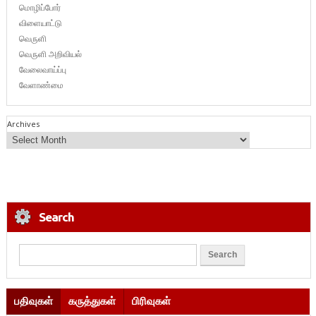
மொழிப்போர்
விளையாட்டு
வெருளி
வெருளி அறிவியல்
வேலைவாய்ப்பு
வேளாண்மை
Archives
Search
பதிவுகள்
கருத்துகள்
பிரிவுகள்