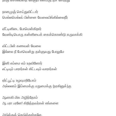
நானமுஞ் செய்துவிட்டார்
மெல்லமெல்லப் பின்னை வேலையிங்கில்லைநீர்
வீட்டினிடை போமென்கிறார்
வேண்டியொரு கன்னியைக் கைக்கொண்டு கருவாக்கி
விட்டபின் கணவன் வேலை
இல்லை நீ போவென்று தள்ளுவது போலுமே
இனி எம்மை எம் உறவினோர்
எட்டியும் பாரார்கள் கிட்டவும் வாரார்கள்
ஏர்ட்பூட்டி உழவுமறியோம்
அல்லலாம் இம்மைக்கு மறுமைக்கு (நரகினுக்)கு
ஆளாகி மிக அழிந்தோம்
ஆ பரா பரனே! கிறித்தவர்கள் எங்களை
அடுத்துக் கெடுத்தார்களே.