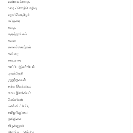
உண்மைக்கதை
உரை / சொற்பொழிவு
உறுதிமொழிஞர்
கட்டுரை
கதை
கருத்தரங்கம்
கலை
கலைச்சொற்கள்
கவிதை
காணுரை
காப்பிய இலக்கியம்
குறள்நெறி
குறுந்தகவல்
சங்க இலக்கியம்
சமய இலக்கியம்
செய்திகள்
செவ்வி / பேட்டி
தமிழறிஞர்கள்
தமிழிசை
திருக்குறள்
திரைப்பட மதிப்பீடு