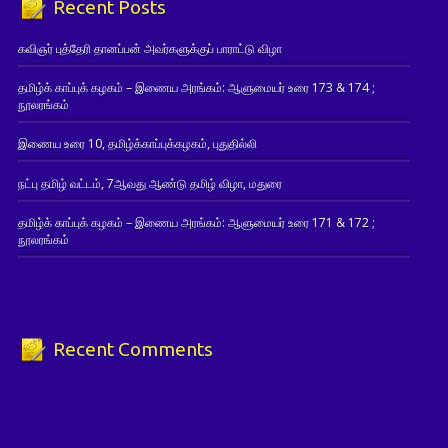
Recent Posts
கவிஞர் புத்தேரி தானப்பன் அவர்களுக்குப் பாராட்டு விழா
தமிழ்க் காப்புக் கழகம் – இணைய அரங்கம்: ஆளுமையர் உரை 173 & 174 ;
நூலரங்கம்
இணைய உரை 10, தமிழ்க்காப்புக்கழகம், புதுதில்லி
நட்பு தமிழ் வட்டம், 7ஆவது ஆண்டு தமிழ் விழா, மதுரை
தமிழ்க் காப்புக் கழகம் – இணைய அரங்கம்: ஆளுமையர் உரை 171 & 172 ;
நூலரங்கம்
Recent Comments