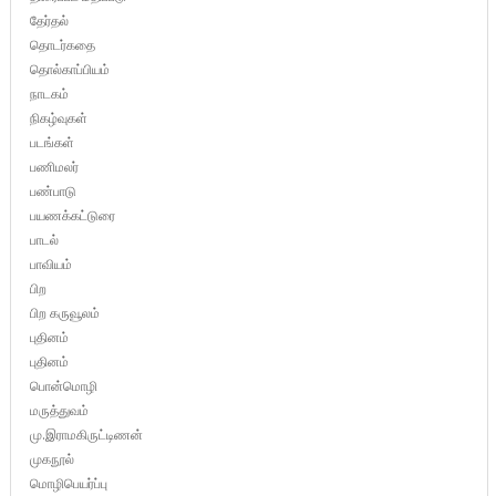
தேர்தல்
தொடர்கதை
தொல்காப்பியம்
நாடகம்
நிகழ்வுகள்
படங்கள்
பணிமலர்
பண்பாடு
பயணக்கட்டுரை
பாடல்
பாவியம்
பிற
பிற கருவூலம்
புதினம்
புதினம்
பொன்மொழி
மருத்துவம்
மு.இராமகிருட்டிணன்
முகநூல்
மொழிபெயர்ப்பு