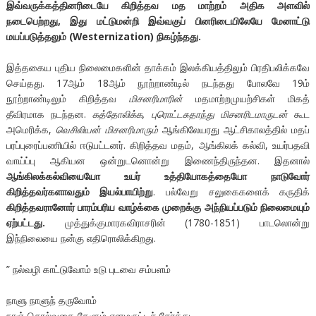
இவ்வருக்கத்தினரிடையே கிறித்தவ மத மாற்றம் அதிக அளவில்
நடைபெற்றது, இது மட்டுமன்றி இவ்வகுப் பினரிடையிலேயே மேனாட்டு
மயப்படுத்தலும் (Westernization) நிகழ்ந்தது.
இத்தகைய புதிய நிலைமைகளின் தாக்கம் இலக்கியத்திலும் பிரதிபலிக்கவே
செய்தது. 17ஆம் 18ஆம் நூற்றாண்டில் நடந்தது போலவே 19ம்
நூற்றாண்டிலும் கிறித்தவ
மிசனரிமாரின்
மதமாற்றமுயற்சிகள் மிகத்
தீவிரமாக நடந்தன.
கத்தோலிக்க, புரொட்டசுதாந்து மிசனரிடமாருடன்
கூட
அமெரிக்க,
வெசிலியன் மிசனரிமாரும்
ஆங்கிலேயரது ஆட்சிகாலத்தில் மதப்
பரப்புரைப்பணியில் ஈடுபட்டனர். கிறித்தவ மதம், ஆங்கிலக் கல்வி, உயர்பதவி
வாய்ப்பு ஆகியன ஒன்றுடனொன்று இணைந்திருந்தன. இதனால்
ஆங்கிலக்கல்வியையோ உயர் உத்தியோகத்தையோ நாடுவோர்
கிறித்தவர்களாவதும் இயல்பாயிற்று
. பல்வேறு சலுகைகளைக் கருதிக்
கிறித்தவரானோர் பாரம்பரிய வாழ்க்கை முறைக்கு அந்நியப்படும் நிலைமையும்
ஏற்பட்டது.
முத்துக்குமாரகவிராசரின் (1780-1851) பாடலொன்று
இந்நிலையை நன்கு எதிரொலிக்கிறது.
” நல்வழி காட்டுவோம் உடு புடவை சம்பளம்
நாளு நாளுந் தருவோம்
நாஞ் சொல்வதை கேளும் எனமருட்டிச் சேர்த்து