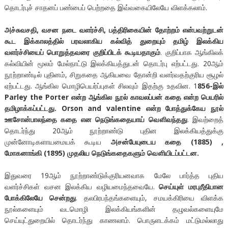
தொடர்புச் சாதனப் பண்பைப் பெற்றதை இவ்வகையிலேயே விளக்கலாம்.
அச்சுவசதி, வசன நடை வளர்ச்சி, பத்திரிகையின் தோற்றம் என்பவற்றுடன்
கூட இக்காலத்தில் பரவலாகிய கல்வித் துறையும் தமிழ் இலக்கிய
வளர்ச்சியைப் பொறுத்தவரை குறிப்பிடக் கூடியதாகும்
. குறிப்பாக ஆங்கிலக்
கல்வியின் மூலம் மேல்நாட்டு இலக்கியத்துடன் தொடர்பு எற்பட்டது. 20ஆம்
நூற்றாண்டில் புதினம், சிறுகதை ஆகியவை தோன்றி வளர்வதற்குரிய சூழல்
ஏற்பட்டது. ஆங்கில மொழிபெயர்ப்புகள் சிலவும் இதற்கு உதவின. 1
856-இல்
Parley the Porter என்ற ஆங்கில நூல் காவலப்பன் கதை என்ற பெயரில்
தமிழாக்கப்பட்டது. Orson and valentine என்ற போத்துக்கேய நூல்
ஊசோன்பாலந்தை கதை என நெடுங்கதையாய் வௌிவந்தது
. இவற்றைத்
தொடர்ந்து 20ஆம் நூற்றாண்டு புதின இலக்கியத்துக்கு
முன்னோடிகளாயமையக் கூடிய
அசன்பேயுடைய கதை (1885) ,
மோகனாங்கி (1895) முதலிய நெடுங்கதைகளும் வௌியிடப்பட்டன.
இதுவரை 19ஆம் நூற்றாண்டுக்குரியனவாக மேலே பார்த்த புதிய
வளர்ச்சிகள் வசன இலக்கிய வழியமைந்தவையே.
செய்யுள் மரபு
ரீதி
யான
போக்கிலேயே சென்றது
. தலபிரபந்தங்களையும், சமயக்கிரியை விளக்க
நூல்களையும் வடமொழி இலக்கியங்களின் தழுவல்களையுமே
செய்யுட்துறையில் தொடர்ந்து காணலாம். பொருளடக்கம் மட்டுமல்லாது