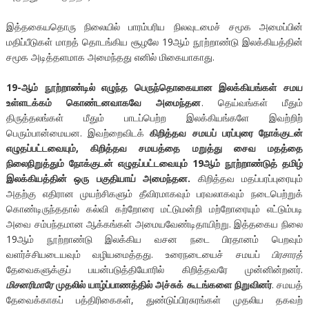
இத்தகையதொரு நிலையில் பாரம்பரிய நிலவுடமைச் சமூக அமைப்பின்
மதிப்பீடுகள் மாறத் தொடங்கிய சூழலே 19ஆம் நூற்றாண்டு இலக்கியத்தின்
சமூக அடித்தளமாக அமைந்தது எனில் மிகையாகாது.
19-ஆம் நூற்றாண்டில் எழுந்த பெருந்தொகையான இலக்கியங்கள் சமய
உள்ளடக்கம் கொண்டனவாகவே அமைந்தன
. தெய்வங்கள் மீதும்
திருத்தலங்கள் மீதும் பாடப்பெற்ற இலக்கியங்களே இவற்றிற்
பெரும்பான்மையன. இவற்றைவிடக்
கிறித்தவ சமயப் பரப்புரை நோக்குடன்
எழுதப்பட்டவையும், கிறித்தவ சமயத்தை மறுத்து சைவ மதத்தை
நிலைநிறுத்தும் நோக்குடன் எழுதப்பட்டவையும் 19ஆம் நூற்றாண்டுத் தமிழ்
இலக்கியத்தின் ஒரு பகுதியாய் அமைந்தன.
கிறித்தவ மதப்பரப்புரையும்
அதற்கு எதிரான முயற்சிகளும் தீவிரமாகவும் பரவலாகவும் நடைபெற்றுக்
கொண்டிருந்ததால் கல்வி கற்றோரை மட்டுமன்றி மற்றோரையும் எட்டும்படி
அவை சம்பந்தமான ஆக்கங்கள் அமையவேண்டிதாயிற்று. இத்தகைய நிலை
19ஆம் நூற்றாண்டு இலக்கிய வசன நடை பிரதானம் பெறவும்
வளர்ச்சியடையவும் வழியமைத்தது. உரைநடையைச் சமயப்
பிரசாரத்
தேவைகளுக்குப் பயன்படுத்தியோரில் கிறித்தவரே முன்னின்றனர்.
மிசனரிமாரே
முதலில் யாழ்ப்பாணத்தில் அச்சுக் கூடங்களை நிறுவினர்
. சமயத்
தேவைக்காகப் பத்திரிகைகள், துண்டுப்பிரசுரங்கள் முதலிய தகவற்