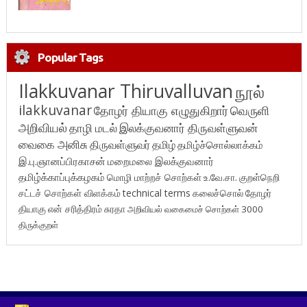
Popular Tags
Ilakkuvanar Thiruvalluvan
நூல்
ilakkuvanar
தோழர் தியாகு எழுதுகிறார்
வெருளி
அறிவியல்
தாழி மடல்
இலக்குவனார் திருவள்ளுவன்
வைகை அனிசு
திருவள்ளுவர்
தமிழ்
தமிழ்ச்சொல்லாக்கம்
இ.பு.ஞானப்பிரகாசன்
மறைமலை இலக்குவனார்
தமிழ்க்காப்புக்கழகம்
மொழி மாற்றச் சொற்கள்
உ.வே.சா.
குறள்நெறி
சட்டச் சொற்கள் விளக்கம்
technical terms
கலைச்சொல்
தோழர்
தியாகு
என் சரித்திரம்
சுரதா
அறிவியல் வகைமைச் சொற்கள் 3000
திருக்குறள்