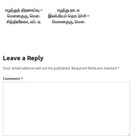
ஈழத்துத் திறனாய்வு –
ஈழத்து நாடக
மௌனகுரு, மௌ.
இலக்கியம் தொடர்ச்சி –
சித்திரலேகா, எம். ஏ.
மௌனகுரு, மௌ.
நுஃமான்
சித்திரலேகா & எம். ஏ.
நுஃமான்
Leave a Reply
Your email address will not be published.
Required fields are marked
*
Comment
*