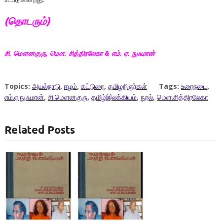
(தொடரும்
)
சி
.
மௌனகுரு
,
மௌ
.
சித்திரலேகா
&
எம்
.
ஏ
.
நுஃமான்
Topics:
அயல்நாடு
,
ஈழம்
,
கட்டுரை
,
தமிழறிஞர்கள்
Tags:
உரைநடை
,
எம்.ஏ.நுஃமான்
,
சி.மெளனகுரு
,
தமிழ்இலக்கியம்
,
நூல்
,
மெள.சித்திரலேகா
Related Posts