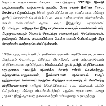
தொடர்புச் சாதனங்களை அவர்கள் பயன்படுத்தினர்.
1923ஆம் ஆண்டு
யாழ்ப்பாணத்தில் யாழ்ப்பாணத் துண்டுப் பிரசுர சங்கம் (Jaffna Tract
Society) நிறுவப்பட்டது,
இதன் மூலம் கிறித்தவ மத சம்பந்தமான பல்வேறு
துண்டுப்
பிரசுரங்கள்
வௌியிடப்பட்டன. சமய உண்மைகளின் விளக்கங்கள்,
சமயக் கண்டனங்கள் ஆகிய பலவும் இத்துண்டுப்
பிரசுரங்களில்
இடம்பெற்றன.
கிறித்தவரின் இதே வழியினைச் சைவரும் கைக்கொண்டனர்.
ஆறுமுகநாவலரும் அவரைத் தொடர்ந்து சங்கரபண்டிதர், செந்திநாதையர்,
தாமோதரம் பிள்ளை, கைலாயபிள்ளை போன்ற சைவப் பெரியார்களும் சிறு
பிரசுரங்கள் பலவற்றை வௌியிட்டுள்ளனர்.
19ஆம் நூற்றாண்டில் தமிழ்ப் பகுதிகளில் உருவாகிய பத்திரிகைச் சூழல் சமய
அடித்தளம் கொண்டது. கிறித்தவ
மிசனரிமாரே
மதம் பரப்புவதற்கெனப்
பத்திரிகைகளை ஆரம்பித்தனர்.
இலங்கையின் முதல் தமிழ்ப் பத்திரிகையான
உதயதாரகை 1841இல் அமெரிக்க மிசனரி சார்பில் வௌிவந்தது
.
கத்தோலிக்க
ப்
பாதுகாவலன், இலங்காபிமானி ஆகியனவும் 19ஆம்
நூற்றாண்டின் பின்னரைப் பகுதியில் கிறித்தவ சமயச்சார்புடன் வௌிவந்த
பத்திரிகைகளாகும்
. எனினும் இப்பத்திரிகைகள் சமய எல்லையுள் மட்டும்
நின்றுவிடாது பல்வேறு விடயங்கள்பற்றியும் எழுதின. உதயதாரகை தனது
முதலாம் இதழ் ஆசிரியத் தலையங்கத்தில் பின்வருமாறு கூறியிருந்தது.