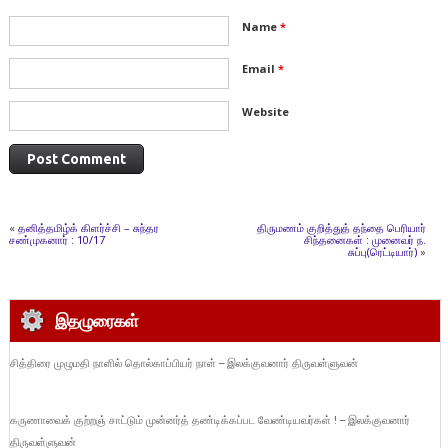
Name
*
Email
*
Website
«
தனித்தமிழ்க் கிளர்ச்சி – சுந்தர
திருமணம் குறித்துத் தந்தை பெரியார்
சண்முகனார் : 10/17
சிந்தனைகள் : முனைவர் ந.
சுப்பு(ரெட்டியார்)
»
இதழுரைகள்
சித்திரை முழுமதி நாளில் தொல்காப்பியர் நாள் – இலக்குவனார் திருவள்ளுவன்
கருணாவைக் குற்றஞ் சாட்டும் முன்னர்த் தண்டிக்கப்பட வேண்டியவர்கள் ! – இலக்குவனார்
திருவள்ளுவன்