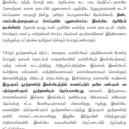
இலக்கிய உத்தி, மொழி நடை ஆகியவை கூட மரபு நெறிப்பட்டதாகவே
அமைந்தன. வசன நடையில் புதுமையைப் புகுத்திய ஆறுமுகநாவலர் கூடச்
செய்யுளை மரபுவழி நின்று ‘புனிதப் பொருளாகவே’ நோக்கினார்.
நீண்ட
பாரம்பரியத்தையுடைய செய்யுளில் புதுமைசெய்ய இலக்கிய ஆசிரியர்
தயங்கினர்.
ஆனால் தமது கண் முன்னே வளர்ந்த வசன நடையுடன் அதிக
சொந்தம் பாராட்டி மாற்றங்கள் செய்ய அவர்கள் தயங்கவில்லை’. இந்நிலைமை
ஈழத்துக்கு மட்டுமல்ல தமிழ்நாட்டுக்கும் பொதுப்பண்பாகும்.
19ஆம் நூற்றாண்டில் ஏற்பட்ட உரைநடை வளர்ச்சியும் பத்திரிகைகள் போன்ற
பொதுத் தகவல் தொடர்புச் சாதனங்களின் வளர்ச்சியும் இலக்கியத்தைப்
பரந்த மக்கள் கூட்டத்திற்கு அறிமுகப்படுத்தின. இதனால் இலக்கியம்
உயர்நிலை மக்களைப் பாத்திரங்களாகவும் வாசகர்களாகவும் கொள்ளும்
நிலையிலிருந்து விடுபடத் தொடங்கியது. இன்னொரு வகையில் கூறினால்
இருபதாம் நூற்றாண்டு இலக்கியத்தில் காணப்படும் நவீன பண்புகள் பல
பத்தொன்பதாம் நூற்றாண்டில் ஆரம்பமாகியது
எனலாம். இத்தகைய
காரணங்களால் இக்கால இலக்கியம் தனியொரு பிரிவாகவும் விரிவான
ஆய்வுக்கு உட்பட வேண்டியதாகவும் அமைகிறது. ஈழத்து இலக்கிய
வரலாற்றில் பத்தொன்பதாம் நூற்றாண்டையடுத்து இருபதாம் நூற்றாண்டு
தனிக் காலகட்டமாயமைகிறது. இதுவே இந்நூலின் அடுத்துவரும்
அதிகாரங்களில் இலக்கிய வடிவங்களின் அடிப்படையில் ஆய்வுக்கு
உட்படுகின்றது.