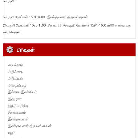
வெருளி...
வெருளி நோய்கள் 1591-1600 : இலக்குவனார் திருவள்ளுவன்
(வெருளி நோய்கள் 1586-1590 :தொடர்ச்சி) வெருளி நோய்கள் 1591-1600 பதினொன்றாவது
வார வெருளி...
பிரிவுகள்
அயல்நாடு
அறிக்கை
அறிவியல்
அழைப்பிதழ்
இக்கால இலக்கியம்
இதழுரை
இந்தி எதிர்ப்பு
இலக்கணம்
இலக்குவனார்
இலக்குவனார் திருவள்ளுவன்
ஈழம்