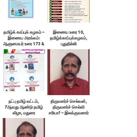
தமிழ்க் காப்புக் கழகம் –
இணைய உரை 10,
இணைய அரங்கம்:
தமிழ்க்காப்புக்கழகம்,
ஆளுமையர் உரை 173 &
புதுதில்லி
174 ; நூலரங்கம்
நட்பு தமிழ் வட்டம்,
திருவளர்ச் செல்வன்,
7ஆவது ஆண்டு தமிழ்
திருவளர்ச் செல்வி
விழா, மதுரை
சரியா? – இலக்குவனார்
திருவள்ளுவன்