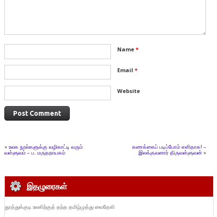
Name
*
Email
*
Website
«
உலக நூல்களுக்கு வழிகாட்டி வரும்
கணக்கைப் படிப்போம் எளிதாக! –
வள்ளுவம் – ப. மருதநாயகம்
இலக்குவனார் திருவள்ளுவன்
»
இதழுரைகள்
தூத்துக்குடி உலகிற்குத் தந்த தமிழ்முத்து வைதேகி