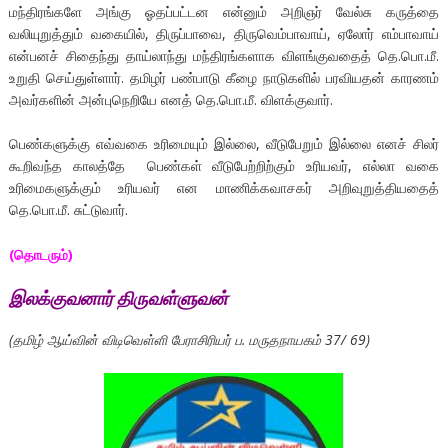
மந்திரங்களே அங்கு ஓதப்பட்டன என்னும் அறிஞர் வேல்சு கருத்தை
வலியுறுத்தும் வகையில், திருப்பாவை, திருவெம்பாவாய், ஏலோர் எம்பாவாய்
என்பனச் சிதைந்து தாய்லாந்து மந்திரங்களாக விளங்குவதைத் தெ.பொ.மீ.
உறுதி செய்துள்ளார். தமிழர் பண்பாடு கீழை நாடுகளில் பரவியதன் காரணம்
அவர்களின் அன்புநெறியே எனத் தெ.பொ.மீ. விளக்குவார்.
பெண்களுக்கு எவ்வகை உரிமையும் இல்லை, வீடுபேறும் இல்லை எனச் சிலர்
கூறிவந்த காலத்தே பெண்கள் வீடுபேற்றிற்கும் உரியவர், எல்லா வகை
உரிமைகளுக்கும் உரியவர் என மாணிக்கவாசகர் அறிவுறுத்தியதைத்
தெ.பொ.மீ. சுட்டுவார்.
(தொடரும்)
இலக்குவனார் திருவள்ளுவன்
(
தமிழ் ஆய்வின் விடிவெள்ளி பேராசிரியர் ப. மருதநாயகம் 37/ 69)