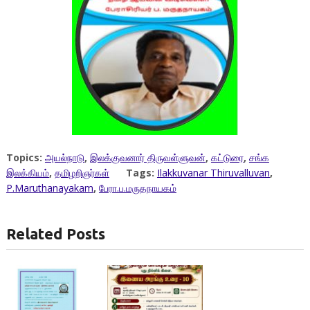
Topics:
அயல்நாடு
,
இலக்குவனார் திருவள்ளுவன்
,
கட்டுரை
,
சங்க
இலக்கியம்
,
தமிழறிஞர்கள்
Tags:
Ilakkuvanar Thiruvalluvan
,
P.Maruthanayakam
,
பேரா.ப.மருதநாயகம்
Related Posts