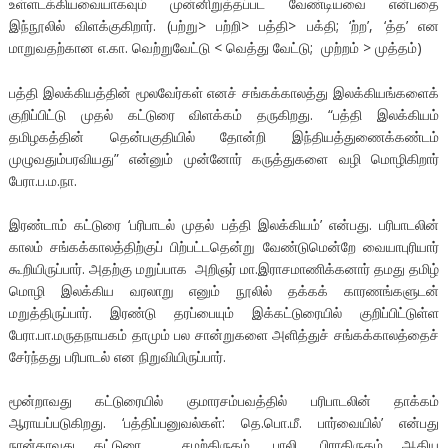
உள்ளடக்கியவையாகவும் முன்னிறுத்தப்பட வேண்டியவை என்பதை
இந்நூலில் விளக்குகிறார். (பற்று> பற்றி> பத்தி> பக்தி; ‘ற்ற’, ‘த்த’ என
மாறுவதற்கான எ.கா. வெற்றுவேட்டு < வெத்து வேட்டு; முற்றம் > முத்தம்)
பத்தி இலக்கியத்தின் மூலவேர்கள் எனச் சங்கக்காலத்து இலக்கியங்களைக்
குறிப்பிட்டு முதல் கட்டுரை விளக்கம் தருகிறது. “பத்தி இலக்கியம்
தமிழகத்தின் தென்பகுதியில் தோன்றி இந்தியத்துணைக்கண்டம்
முழுவதும்பரவியது” என்னும் முன்னோர் கருத்துகளை வழி மொழிகிறார்
பேரா.ப.ம.நா.
இரண்டாம் கட்டுரை ‘பரிபாடல் முதல் பத்தி இலக்கியம்’ என்பது. பரிபாடலின்
காலம் சங்கக்காலத்திற்குப் பிற்பட்டதென்று வேண்டுமென்றே வையாபுரியார்
கூறியிருப்பார். அதற்கு மறுப்பாக அறிஞர் மா.இராசமாணிக்கனார் தமது தமிழ்
மொழி இலக்கிய வரலாறு எனும் நூலில் தக்கக் காரணங்களுடன்
மறுத்திருப்பார். இரண்டு தரப்பையும் இக்கட்டுரையில் குறிப்பிட்டுள்ள
பேரா.பா.மருதநாயகம் தாமும் பல சான்றுகளை அளித்துச் சங்கக்காலத்தைச்
சேர்ந்தது பரிபாடல் என நிறுவியிருப்பார்.
மூன்றாவது கட்டுரையில் குமாரசம்பவத்தில் பரிபாடலின் தாக்கம்
ஆராயப்படுகிறது. ‘பத்திப்பனுவல்கள்: தெ.பொ.மீ. பார்வையில்’ என்பது
நான்காவது கட்டுரை. சமற்கிருதம், பாலி, பிராகிருதம் ஆகிய