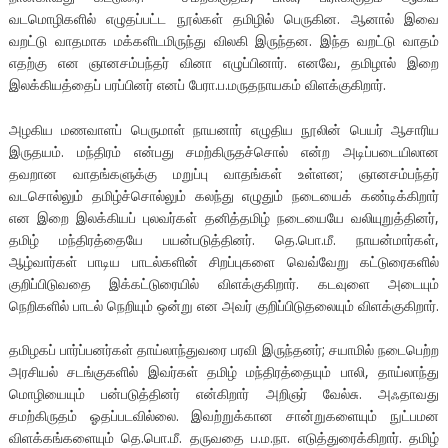
வடமொழிகளில் எழுதப்பட்ட நூல்கள் தமிழில் பெருகின. ஆனால் இவை
வறட்டு வாதமாக மக்களிடமிருந்து விலகி இருந்தன. இந்த வறட்டு வாதம்
எதற்கு என ஞானசம்பந்தர் வினா எழுப்பினார். எனவே, தமிழால் இறை
இலக்கியத்தைப் பரப்பினர் எனப் பேரா.ப.மருதநாயகம் விளக்குகிறார்.
அழகிய மணவாளப் பெருமாள் நாயனார் எழுதிய நூலின் பெயர் ஆசாரிய
இருதயம். மந்திரம் என்பது சமற்கிருதச்சொல் என்ற அடிப்படையிலான
தவறான வாதங்களுக்கு மறுப்பு வாதங்கள் உள்ளன; ஞானசம்பந்தர்
வடசொல்லும் தமிழ்ச்சொல்லும் கலந்து எழுதும் நடையைக் கண்டிக்கிறார்
என இறை இலக்கியப் புலவர்கள் தனித்தமிழ் நடையையே வலியுறுத்தினர்,
தமிழ் மந்திரத்தையே பயன்படுத்தினர். தெ.பொ.மீ. நாயன்மார்கள்,
ஆழ்வார்கள் பாடிய பாடல்களின் சிறப்புகளை வெவ்வேறு கட்டுரைகளில்
குறிப்பிடுவதை இக்கட்டுரையில் விளக்குகிறார். கடவுளை அடையும்
நெறிகளில் பாடல் நெறியும் ஒன்று என அவர் குறிப்பிடுதலையும் விளக்குகிறார்.
தமிழகப் பார்ப்பனர்கள் தாய்லாந்துவரை பரவி இருந்தனர்; சயாமில் நடைபெற்ற
அரசியல் சடங்குகளில் இவர்கள் தமிழ் மந்திரத்தையும் பாலி, தாய்லாந்து
மொழியையும் பன்படுத்தினர் என்கிறார் அறிஞர் வேல்சு. அஃதாவது
சமற்கிருதம் ஓதப்படவில்லை. இவற்றுக்கான சான்றுகளையும் நுட்பமன
விளக்கங்களையும் தெ.பொ.மீ. தருவதை ப.ம.நா. எடுத்துரைக்கிறார். தமிழ்