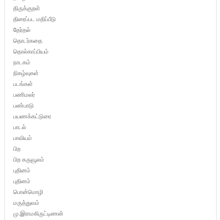
திருக்குறள்
திரைப்பட மதிப்பீடு
தேர்தல்
தொடர்கதை
தொல்காப்பியம்
நாடகம்
நிகழ்வுகள்
படங்கள்
பணிமலர்
பண்பாடு
பயணக்கட்டுரை
பாடல்
பாவியம்
பிற
பிற கருவூலம்
புதினம்
புதினம்
பொன்மொழி
மருத்துவம்
மு.இராமகிருட்டிணன்