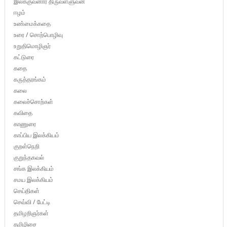
இலக்குவனார் திருவள்ளுவன்
ஈழம்
உண்மைக்கதை
உரை / சொற்பொழிவு
உறுதிமொழிஞர்
கட்டுரை
கதை
கருத்தரங்கம்
கலை
கலைச்சொற்கள்
கவிதை
காணுரை
காப்பிய இலக்கியம்
குறள்நெறி
குறுந்தகவல்
சங்க இலக்கியம்
சமய இலக்கியம்
செய்திகள்
செவ்வி / பேட்டி
தமிழறிஞர்கள்
தமிழிசை