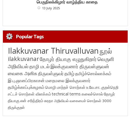
பெருநிலக்கிழார் வாழ்த்திய காதை
13 July 2025
Popular Tags
Ilakkuvanar Thiruvalluvan
நூல்
ilakkuvanar
தோழர் தியாகு எழுதுகிறார்
வெருளி
அறிவியல்
தாழி மடல்
இலக்குவனார் திருவள்ளுவன்
வைகை அனிசு
திருவள்ளுவர்
தமிழ்
தமிழ்ச்சொல்லாக்கம்
இ.பு.ஞானப்பிரகாசன்
மறைமலை இலக்குவனார்
தமிழ்க்காப்புக்கழகம்
மொழி மாற்றச் சொற்கள்
உ.வே.சா.
குறள்நெறி
சட்டச் சொற்கள் விளக்கம்
technical terms
கலைச்சொல்
தோழர்
தியாகு
என் சரித்திரம்
சுரதா
அறிவியல் வகைமைச் சொற்கள் 3000
திருக்குறள்