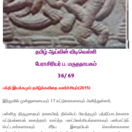
தமிழ் ஆய்வின் விடிவெள்ளி
பேராசிரியர் ப. மருதநாயகம்
36/ 69
பக்தி இயக்கமும் தமிழ்க்கவிதை வளர்ச்சியும்(2015)
இந்நூலில் முன்னுரையையும் 17 கட்டுரைகளையும் அளித்துள்ளார்.
பன்னிரு திருமுறையும் நாலாயிரத் திவ்வியப் பிரபந்தமும் பத்திப்பாடல்களாக
மட்டுமல்லாமல் உலகத்தரம் வாய்ந்த படை்பிலக்கியங்களாகவும் பண்பாட்டுப்
பெட்டகங்களாகவும் சீரிய இறையியல் கொள்கைகளை