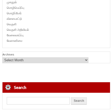
முகநூல்
மொழிபெயர்ப்பு
மொழிப்போர்
விளையாட்டு
வெருளி
வெருளி அறிவியல்
வேலைவாய்ப்பு
வேளாண்மை
Archives
Search