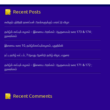
Recent Posts
கவிஞர் புத்தேரி தானப்பன் அவர்களுக்குப் பாராட்டு விழா
தமிழ்க் காப்புக் கழகம் – இணைய அரங்கம்: ஆளுமையர் உரை 173 & 174 ;
நூலரங்கம்
இணைய உரை 10, தமிழ்க்காப்புக்கழகம், புதுதில்லி
நட்பு தமிழ் வட்டம், 7ஆவது ஆண்டு தமிழ் விழா, மதுரை
தமிழ்க் காப்புக் கழகம் – இணைய அரங்கம்: ஆளுமையர் உரை 171 & 172 ;
நூலரங்கம்
Recent Comments