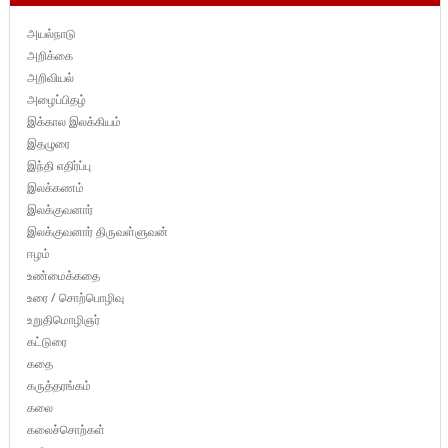
அயல்நாடு
அறிக்கை
அறிவியல்
அழைப்பிதழ்
இக்கால இலக்கியம்
இதழுரை
இந்தி எதிர்ப்பு
இலக்கணம்
இலக்குவனார்
இலக்குவனார் திருவள்ளுவன்
ஈழம்
உண்மைக்கதை
உரை / சொற்பொழிவு
உறுதிமொழிஞர்
கட்டுரை
கதை
கருத்தரங்கம்
கலை
கலைச்சொற்கள்