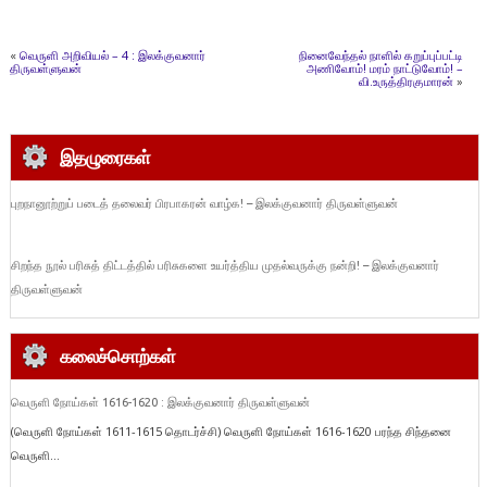
«
வெருளி அறிவியல் – 4 : இலக்குவனார்
நினைவேந்தல் நாளில் கறுப்புப்பட்டி
திருவள்ளுவன்
அணிவோம்! மரம் நாட்டுவோம்! –
வி.உருத்திரகுமாரன்
»
இதழுரைகள்
புறநானூற்றுப் படைத் தலைவர் பிரபாகரன் வாழ்க! – இலக்குவனார் திருவள்ளுவன்
சிறந்த நூல் பரிசுத் திட்டத்தில் பரிசுகளை உயர்த்திய முதல்வருக்கு நன்றி! – இலக்குவனார்
திருவள்ளுவன்
கலைச்சொற்கள்
வெருளி நோய்கள் 1616-1620 : இலக்குவனார் திருவள்ளுவன்
(வெருளி நோய்கள் 1611-1615 தொடர்ச்சி) வெருளி நோய்கள் 1616-1620 பரந்த சிந்தனை
வெருளி...