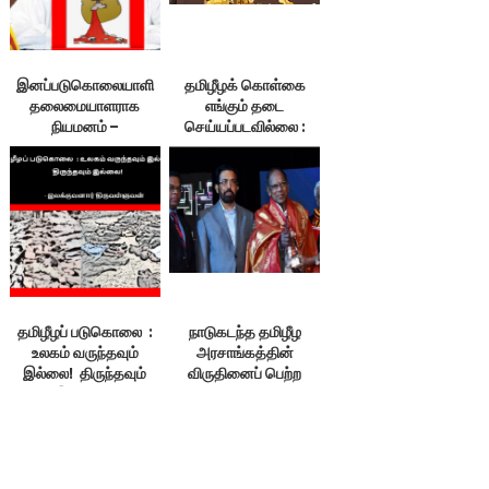
இனப்படுகொலையாளி
தமிழீழக் கொள்கை
தலைமையாளராக
எங்கும் தடை
நியமனம் –
செய்யப்படவில்லை :
உருத்திரகுமாரன்
வி.உருத்திரகுமாரன் !
கண்டனம்
தமிழீழப் படுகொலை :
நாடுகடந்த தமிழீழ
உலகம் வருந்தவும்
அரசாங்கத்தின்
இல்லை! திருந்தவும்
விருதினைப் பெற்ற
இல்லை! –
சிங்களர் !
இலக்குவனார்
திருவள்ளுவன்