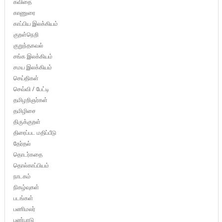
கவிதை
காணுரை
காப்பிய இலக்கியம்
குறள்நெறி
குறுந்தகவல்
சங்க இலக்கியம்
சமய இலக்கியம்
செய்திகள்
செவ்வி / பேட்டி
தமிழறிஞர்கள்
தமிழிசை
திருக்குறள்
திரைப்பட மதிப்பீடு
தேர்தல்
தொடர்கதை
தொல்காப்பியம்
நாடகம்
நிகழ்வுகள்
படங்கள்
பணிமலர்
பண்பாடு