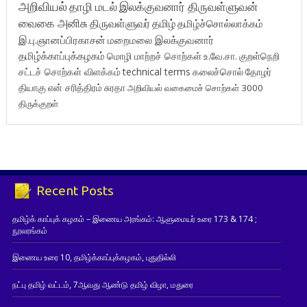
அறிவியல்
தாழி மடல்
இலக்குவனார் திருவள்ளுவன்
வைகை அனிசு
திருவள்ளுவர்
தமிழ்
தமிழ்ச்சொல்லாக்கம்
இ.பு.ஞானப்பிரகாசன்
மறைமலை இலக்குவனார்
தமிழ்க்காப்புக்கழகம்
மொழி மாற்றச் சொற்கள்
உ.வே.சா.
குறள்நெறி
சட்டச் சொற்கள் விளக்கம்
technical terms
கலைச்சொல்
தோழர்
தியாகு
என் சரித்திரம்
சுரதா
அறிவியல் வகைமைச் சொற்கள் 3000
திருக்குறள்
Recent Posts
தமிழ்க் காப்புக் கழகம் – இணைய அரங்கம்: ஆளுமையர் உரை 173 & 174 ;
நூலரங்கம்
இணைய உரை 10, தமிழ்க்காப்புக்கழகம், புதுதில்லி
நட்பு தமிழ் வட்டம், 7ஆவது ஆண்டு தமிழ் விழா, மதுரை