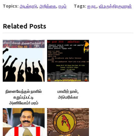
Topics:
அயல்நாடு
,
அறிக்கை
,
ஈழம்
Tags:
ஐ.நா.
,
வி.உருத்திரகுமாரன்
Related Posts
நினைவேந்தல் நாளில்
மாவீரர் நாள்,
கறுப்புப்பட்டி
அமெரிக்கா
அணிவோம்! மரம்
நாட்டுவோம்! –
வி.உருத்திரகுமாரன்