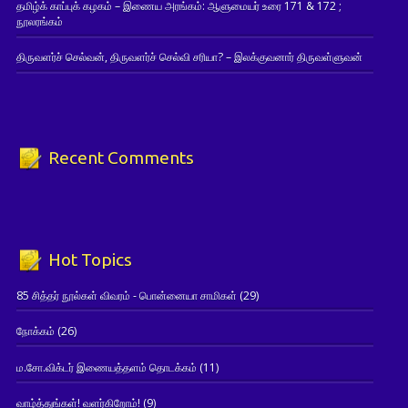
தமிழ்க் காப்புக் கழகம் – இணைய அரங்கம்: ஆளுமையர் உரை 171 & 172 ;
நூலரங்கம்
திருவளர்ச் செல்வன், திருவளர்ச் செல்வி சரியா? – இலக்குவனார் திருவள்ளுவன்
Recent Comments
Hot Topics
85 சித்தர் நூல்கள் விவரம் - பொன்னையா சாமிகள்
(29)
நோக்கம்
(26)
ம.சோ.விக்டர் இணையத்தளம் தொடக்கம்
(11)
வாழ்த்துங்கள்! வளர்கிறோம்!
(9)