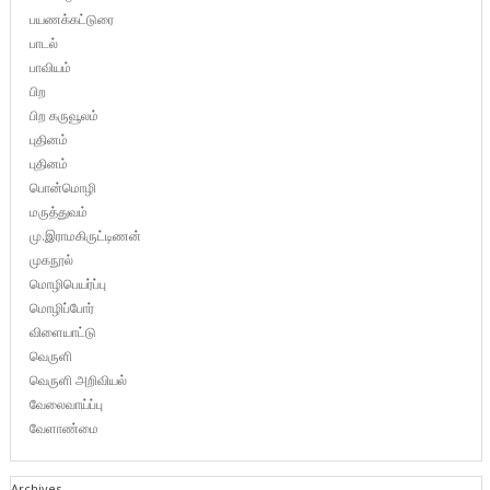
பயணக்கட்டுரை
பாடல்
பாவியம்
பிற
பிற கருவூலம்
புதினம்
புதினம்
பொன்மொழி
மருத்துவம்
மு.இராமகிருட்டிணன்
முகநூல்
மொழிபெயர்ப்பு
மொழிப்போர்
விளையாட்டு
வெருளி
வெருளி அறிவியல்
வேலைவாய்ப்பு
வேளாண்மை
Archives