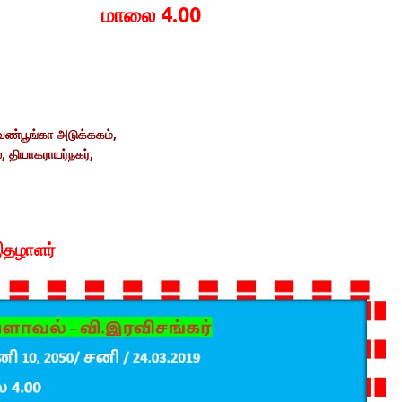
மாலை 4.00
ண்பூங்கா
அடுக்ககம்
,
ை
,
தியாகராயர்நகர்
,
இதழாளர்