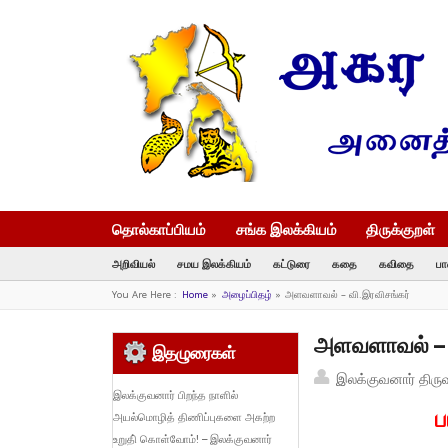
தொல்காப்பியம்
சங்க இலக்கியம்
திருக்குறள்
அறிவியல்
சமய இலக்கியம்
கட்டுரை
கதை
கவிதை
பா
You Are Here :
Home
»
அழைப்பிதழ்
»
அளவளாவல் – வி.இரவிசங்கர்
அளவளாவல் – வ
இதழுரைகள்
இலக்குவனார் திரு
இலக்குவனார் பிறந்த நாளில்
ப
அயல்மொழித் திணிப்புகளை அகற்ற
உறுதி் கொள்வோம்! – இலக்குவனார்