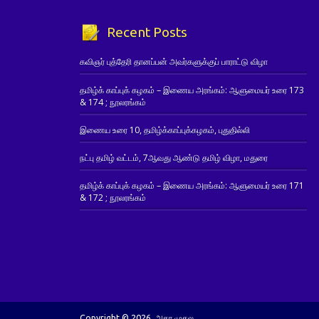
Recent Posts
கவிஞர் புத்தேரி தானப்பன் அவர்களுக்குப் பாராட்டு விழா
தமிழ்க் காப்புக் கழகம் – இணைய அரங்கம்: ஆளுமையர் உரை 173
& 174 ; நூலரங்கம்
இணைய உரை 10, தமிழ்க்காப்புக்கழகம், புதுதில்லி
நட்பு தமிழ் வட்டம், 7ஆவது ஆண்டு தமிழ் விழா, மதுரை
தமிழ்க் காப்புக் கழகம் – இணைய அரங்கம்: ஆளுமையர் உரை 171
& 172 ; நூலரங்கம்
Copyright © 2026. அகர முதல