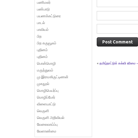
பணிமலர்
பண்பாடு
பயணக்கட்டுரை
பாடல்
பாவியம்
பிற
பிற கருவூலம்
புதினம்
புதினம்
பொன்மொழி
«
தமிழ்நாட்டுக் கல்வி உரிமை –
மருத்துவம்
மு.இராமகிருட்டிணன்
முகநூல்
மொழிபெயர்ப்பு
மொழிப்போர்
விளையாட்டு
வெருளி
வெருளி அறிவியல்
வேலைவாய்ப்பு
வேளாண்மை