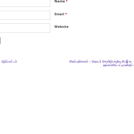
Name
*
Email
*
Website
 ஆர்ப்பாட்டம்
சிலப்பதிகாரம் – தொடர் சொற்பொழிவு கி.இ.க. 
ஒய்எம்சிஏ பட்டிமன்றம்