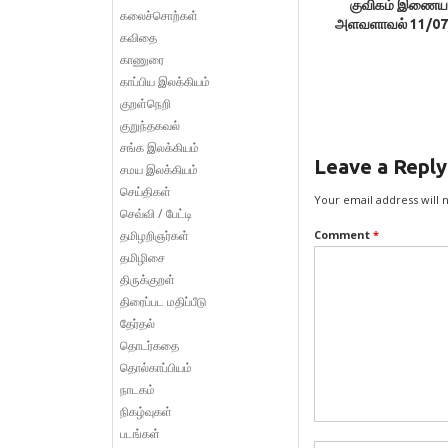
குவிகம் இணைய
கலைச்சொற்கள்
அளவளாவல் 11/07
கவிதை
காணுரை
காப்பிய இலக்கியம்
குறள்நெறி
குறுந்தகவல்
சங்க இலக்கியம்
Leave a Reply
சமய இலக்கியம்
செய்திகள்
Your email address will 
செவ்வி / பேட்டி
தமிழறிஞர்கள்
Comment
*
தமிழிசை
திருக்குறள்
திரைப்பட மதிப்பீடு
தேர்தல்
தொடர்கதை
தொல்காப்பியம்
நாடகம்
நிகழ்வுகள்
படங்கள்