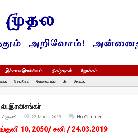
இக்கால இலக்கியம்
நிகழ்வுகள்
நோக்கம்
வியம்
செய்திகள்
வேலைவாய்ப்பு
பிற
தொடர்பு
ி.இரவிசங்கர்
வள்ளுவன்
22 March 2019
No Comment
ங்குனி 10, 2050/ சனி / 24.03.2019