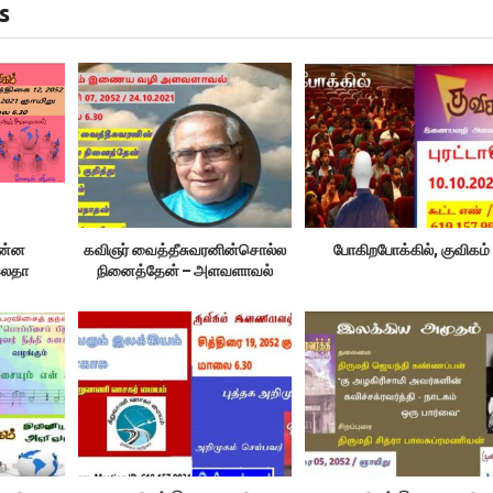
s
ென்ன
கவிஞர் வைத்தீசுவரனின்சொல்ல
போகிறபோக்கில், குவிகம்
 இலதா
நினைத்தேன் – அளவளாவல்