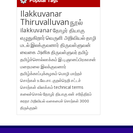
Popular Tags
Ilakkuvanar
Thiruvalluvan
நூல்
ilakkuvanar
தோழர் தியாகு
எழுதுகிறார்
வெருளி அறிவியல்
தாழி
மடல்
இலக்குவனார் திருவள்ளுவன்
வைகை அனிசு
திருவள்ளுவர்
தமிழ்
தமிழ்ச்சொல்லாக்கம்
இ.பு.ஞானப்பிரகாசன்
மறைமலை இலக்குவனார்
தமிழ்க்காப்புக்கழகம்
மொழி மாற்றச்
சொற்கள்
உ.வே.சா.
குறள்நெறி
சட்டச்
சொற்கள் விளக்கம்
technical terms
கலைச்சொல்
தோழர் தியாகு
என் சரித்திரம்
சுரதா
அறிவியல் வகைமைச் சொற்கள் 3000
திருக்குறள்