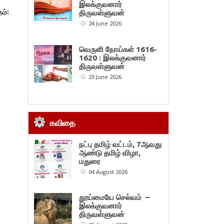
இலக்குவனார்
ம்:
திருவள்ளுவன்
24 June 2026
வெருளி நோய்கள் 1616-
1620 : இலக்குவனார்
திருவள்ளுவன்
23 June 2026
கவிதை
நட்பு தமிழ் வட்டம், 7ஆவது
ஆண்டு தமிழ் விழா,
மதுரை
04 August 2026
தூய்மையே செல்வம் –
இலக்குவனார்
திருவள்ளுவன்