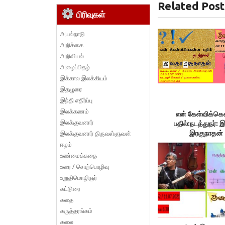
Related Post
பிரிவுகள்
அயல்நாடு
அறிக்கை
அறிவியல்
அழைப்பிதழ்
இக்கால இலக்கியம்
இதழுரை
இந்தி எதிர்ப்பு
இலக்கணம்
என் கேள்விக்க
இலக்குவனார்
பதில்:நடத்துநர்:
இலக்குவனார் திருவள்ளுவன்
இரகுநாதன்
ஈழம்
உண்மைக்கதை
உரை / சொற்பொழிவு
உறுதிமொழிஞர்
கட்டுரை
கதை
கருத்தரங்கம்
கலை