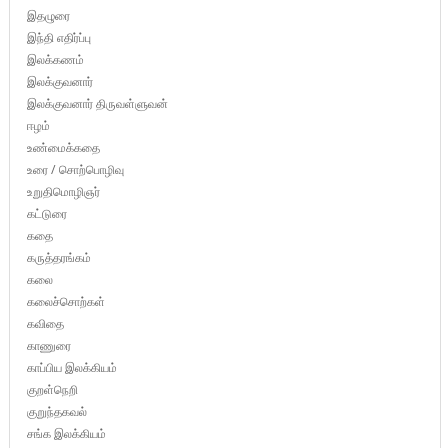
இதழுரை
இந்தி எதிர்ப்பு
இலக்கணம்
இலக்குவனார்
இலக்குவனார் திருவள்ளுவன்
ஈழம்
உண்மைக்கதை
உரை / சொற்பொழிவு
உறுதிமொழிஞர்
கட்டுரை
கதை
கருத்தரங்கம்
கலை
கலைச்சொற்கள்
கவிதை
காணுரை
காப்பிய இலக்கியம்
குறள்நெறி
குறுந்தகவல்
சங்க இலக்கியம்