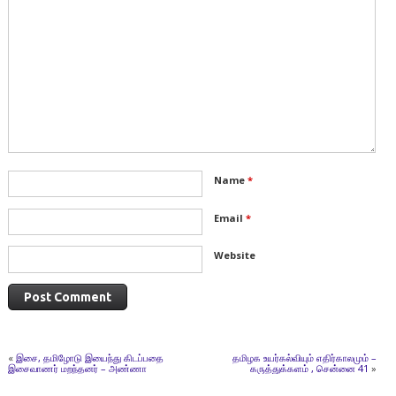
Name
*
Email
*
Website
«
இசை, தமிழோடு இயைந்து கிடப்பதை
தமிழக உயர்கல்வியும் எதிர்காலமும் –
இசைவாணர் மறந்தனர் – அண்ணா
கருத்துக்களம் , சென்னை 41
»