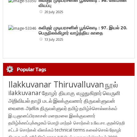
கவிஞர் முடியரசனின் பூங்கொடி : 98: கோமகன்
வியப்பு
20 July 2025
கவிஞர் முடியரசனின் பூங்கொடி : 97. இயல் 20.
பெருநிலக்கிழார் வாழ்த்திய காதை
13 July 2025
Popular Tags
Ilakkuvanar Thiruvalluvan
நூல்
ilakkuvanar
தோழர் தியாகு எழுதுகிறார்
வெருளி
அறிவியல்
தாழி மடல்
இலக்குவனார் திருவள்ளுவன்
வைகை அனிசு
திருவள்ளுவர்
தமிழ்
தமிழ்ச்சொல்லாக்கம்
இ.பு.ஞானப்பிரகாசன்
மறைமலை இலக்குவனார்
தமிழ்க்காப்புக்கழகம்
மொழி மாற்றச் சொற்கள்
உ.வே.சா.
குறள்நெறி
சட்டச் சொற்கள் விளக்கம்
technical terms
கலைச்சொல்
தோழர்
தியாகு
என் சரித்திரம்