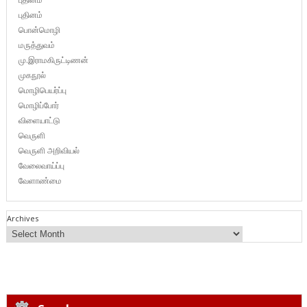
புதினம்
பொன்மொழி
மருத்துவம்
மு.இராமகிருட்டிணன்
முகநூல்
மொழிபெயர்ப்பு
மொழிப்போர்
விளையாட்டு
வெருளி
வெருளி அறிவியல்
வேலைவாய்ப்பு
வேளாண்மை
Archives