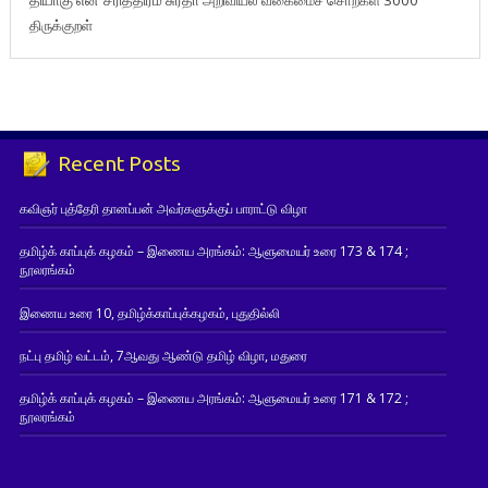
சுரதா
அறிவியல் வகைமைச் சொற்கள் 3000
திருக்குறள்
Recent Posts
கவிஞர் புத்தேரி தானப்பன் அவர்களுக்குப் பாராட்டு விழா
தமிழ்க் காப்புக் கழகம் – இணைய அரங்கம்: ஆளுமையர் உரை 173 & 174 ;
நூலரங்கம்
இணைய உரை 10, தமிழ்க்காப்புக்கழகம், புதுதில்லி
நட்பு தமிழ் வட்டம், 7ஆவது ஆண்டு தமிழ் விழா, மதுரை
தமிழ்க் காப்புக் கழகம் – இணைய அரங்கம்: ஆளுமையர் உரை 171 & 172 ;
நூலரங்கம்