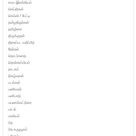
சமய இலக்கியம்
செய்திகள்
செவ்வி / பேட்டி
தமிழறிஞர்கள்
தமிழிசை
திருக்குறள்
திரைப்பட மதிப்பீடு
தேர்தல்
தொடர்கதை
தொல்காப்பியம்
நாடகம்
நிகழ்வுகள்
படங்கள்
பணிமலர்
பண்பாடு
பயணக்கட்டுரை
பாடல்
பாவியம்
பிற
பிற கருவூலம்
புதினம்