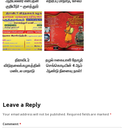
ஆரியல்லார் என்பதன்
எதிர்ப்பு மாநாடு, சேலம்
குறியீடு! – குளத்தூர்
மணி
திராவிடர்
தழல் ஈகையாளி தோழர்
விடுதலைக்கழகத்தின்
செங்கொடியின் 4 ஆம்
மண்டல மாநாடு
ஆண்டு நினைவு நாள்!
Leave a Reply
Your email address will not be published.
Required fields are marked
*
Comment
*