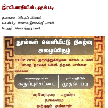
இரவிபாரதியின் முதல் படி
தலைமை : அற்புதம் அம்மாள்
வெளியீடு : கோவைஇராமகிருட்டிணன்
பெறுநர்: கொளத்தூர் மணி