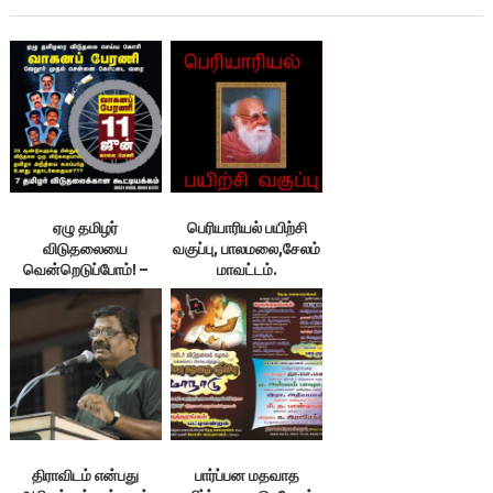
ஏழு தமிழர்
பெரியாரியல் பயிற்சி
விடுதலையை
வகுப்பு, பாலமலை,சேலம்
வென்றெடுப்போம்! –
மாவட்டம்.
ஊர்திப்பேரணி
திராவிடம் என்பது
பார்ப்பன மதவாத