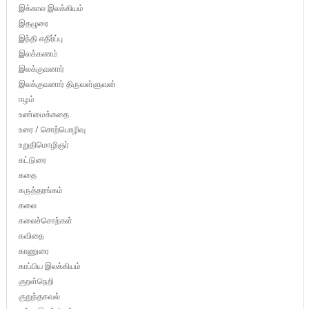
இக்கால இலக்கியம்
இதழுரை
இந்தி எதிர்ப்பு
இலக்கணம்
இலக்குவனார்
இலக்குவனார் திருவள்ளுவன்
ஈழம்
உண்மைக்கதை
உரை / சொற்பொழிவு
உறுதிமொழிஞர்
கட்டுரை
கதை
கருத்தரங்கம்
கலை
கலைச்சொற்கள்
கவிதை
காணுரை
காப்பிய இலக்கியம்
குறள்நெறி
குறுந்தகவல்