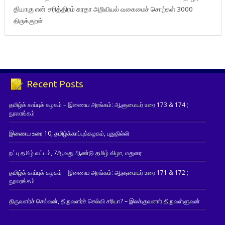
தியாகு
என் சரித்திரம்
சுரதா
அறிவியல் வகைமைச் சொற்கள் 3000
திருக்குறள்
Recent Posts
தமிழ்க் காப்புக் கழகம் – இணைய அரங்கம்: ஆளுமையர் உரை 173 & 174 ;
நூலரங்கம்
இணைய உரை 10, தமிழ்க்காப்புக்கழகம், புதுதில்லி
நட்பு தமிழ் வட்டம், 7ஆவது ஆண்டு தமிழ் விழா, மதுரை
தமிழ்க் காப்புக் கழகம் – இணைய அரங்கம்: ஆளுமையர் உரை 171 & 172 ;
நூலரங்கம்
திருவளர்ச் செல்வன், திருவளர்ச் செல்வி சரியா? – இலக்குவனார் திருவள்ளுவன்