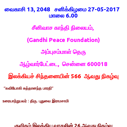
வைகாசி 13, 2048 சனிக்கிழமை 27-05-2017
மாலை 6.00
சீனிவாச காந்தி நிலையம்,
(Gandhi Peace Foundation)
அம்புசம்மாள் தெரு
ஆழ்வார்பேட்டை, சென்னை 600018
இலக்கியச் சிந்தனையின் 566 ஆவது நிகழ்வு
“கவியோகி சுத்தானந்த பாரதி”
உரையாற்றுபவர் : திரு. புதுவை இராமசாமி
குவிகம் இலக்கிய வாசலின் 26 ஆவது நிகழ்வு