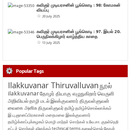
கவிஞர் முடியரசனின் பூங்கொடி : 98: கோமகன்
வியப்பு
20 July 2025
கவிஞர் முடியரசனின் பூங்கொடி : 97. இயல் 20.
பெருநிலக்கிழார் வாழ்த்திய காதை
13 July 2025
Popular Tags
Ilakkuvanar Thiruvalluvan
நூல்
ilakkuvanar
தோழர் தியாகு எழுதுகிறார்
வெருளி
அறிவியல்
தாழி மடல்
இலக்குவனார் திருவள்ளுவன்
வைகை அனிசு
திருவள்ளுவர்
தமிழ்
தமிழ்ச்சொல்லாக்கம்
இ.பு.ஞானப்பிரகாசன்
மறைமலை இலக்குவனார்
தமிழ்க்காப்புக்கழகம்
மொழி மாற்றச் சொற்கள்
உ.வே.சா.
குறள்நெறி
சட்டச் சொற்கள் விளக்கம்
technical terms
கலைச்சொல்
தோழர்