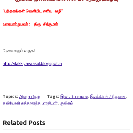
“புத்தகங்கள் வெளியிட எளிய வழி”
உரையாற்றுபவர் : திரு சிரீகுமார்
அனைவரும் வருக!
http://ilakkiyavaasal.blogspot.in
Topics:
அழைப்பிதழ்
Tags:
இலக்கிய வாசல்
,
இலக்கியச் சிந்தனை
,
கவியோகி சுத்தானந்த பாரதியார்
,
குவிகம்
Related Posts