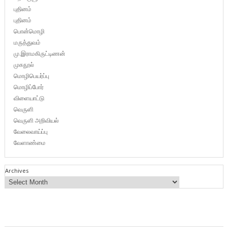
புதினம்
புதினம்
பொன்மொழி
மருத்துவம்
மு.இராமகிருட்டிணன்
முகநூல்
மொழிபெயர்ப்பு
மொழிப்போர்
விளையாட்டு
வெருளி
வெருளி அறிவியல்
வேலைவாய்ப்பு
வேளாண்மை
Archives