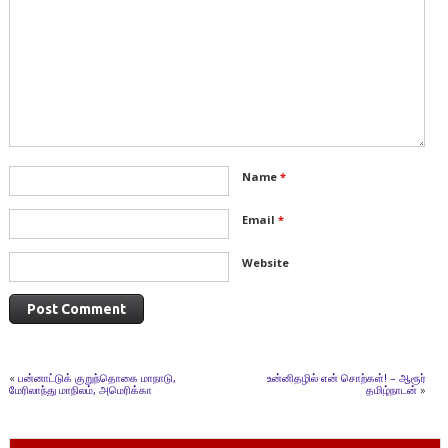
Name
*
Email
*
Website
«
பன்னாட்டுக் குறுந்தொகை மாநாடு,
உன்னிதழில் என் சொற்கள்! – ஆரூர்
மேரிலாந்து மாநிலம், அமெரிக்கா
தமிழ்நாடன்
»