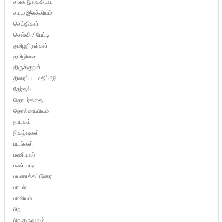
சங்க இலக்கியம்
சமய இலக்கியம்
செய்திகள்
செவ்வி / பேட்டி
தமிழறிஞர்கள்
தமிழிசை
திருக்குறள்
திரைப்பட மதிப்பீடு
தேர்தல்
தொடர்கதை
தொல்காப்பியம்
நாடகம்
நிகழ்வுகள்
படங்கள்
பணிமலர்
பண்பாடு
பயணக்கட்டுரை
பாடல்
பாவியம்
பிற
பிற கருவூலம்