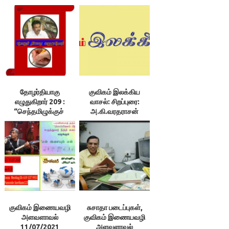
தோழர்தியாகு
குவிகம் இலக்கிய
எழுதுகிறார் 209 :
வாசல்: சிறப்புரை:
“செந்தமிழுக்குச்
அ.கி.வரதராசன்
சேதுப்பிள்ளை”
குவிகம் இணையவழி
சுசாதா படைப்புகள்,
அளவளாவல்
குவிகம் இணையவழி
11/07/2021
அளவளாவல்