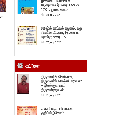
இணைய அரங்கம்:
ஆளுமையர் உரை 169 &
170 ; நூலரங்கம்
08 July 2026
ள்
தமிழ்க் காப்புக் கழகம், புது
தில்லிக் கிளை, இணைய
அரங்கு உரை – 9
07 July 2026
கட்டுரை
திருவளர்ச் செல்வன்,
திருவளர்ச் செல்வி சரியா?
– இலக்குவனார்
திருவள்ளுவன்
21 July 2026
ல கரத்தை rh எனக்
குறிப்பிடுவோம்!-