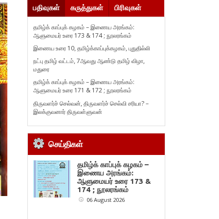
பதிவுகள்
கருத்துகள்
பிரிவுகள்
தமிழ்க் காப்புக் கழகம் – இணைய அரங்கம்:
ஆளுமையர் உரை 173 & 174 ; நூலரங்கம்
இணைய உரை 10, தமிழ்க்காப்புக்கழகம், புதுதில்லி
நட்பு தமிழ் வட்டம், 7ஆவது ஆண்டு தமிழ் விழா,
மதுரை
தமிழ்க் காப்புக் கழகம் – இணைய அரங்கம்:
ஆளுமையர் உரை 171 & 172 ; நூலரங்கம்
திருவளர்ச் செல்வன், திருவளர்ச் செல்வி சரியா? –
இலக்குவனார் திருவள்ளுவன்
செய்திகள்
தமிழ்க் காப்புக் கழகம் –
இணைய அரங்கம்:
ஆளுமையர் உரை 173 &
174 ; நூலரங்கம்
06 August 2026