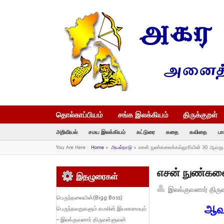
தொல்காப்பியம்
சங்க இலக்கியம்
திருக்குறள்
அறிவியல்
சமய இலக்கியம்
கட்டுரை
கதை
கவிதை
பா
You Are Here :
Home
»
அயல்நாடு
»
எசன் நுண்கலைக்கல்லூரியின் 30 ஆவத
எசன் நுண்கலை
இதழுரைகள்
இலக்குவனார் திரு
பெருந்தலையின்(Bigg Boss)
ஆவண
பெருந்தவறுகளும் கமலின் இயலாமையும்
– இலக்குவனார் திருவள்ளுவன்