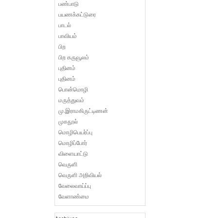
பண்பாடு
பயணக்கட்டுரை
பாடல்
பாவியம்
பிற
பிற கருவூலம்
புதினம்
புதினம்
பொன்மொழி
மருத்துவம்
மு.இராமகிருட்டிணன்
முகநூல்
மொழிபெயர்ப்பு
மொழிப்போர்
விளையாட்டு
வெருளி
வெருளி அறிவியல்
வேலைவாய்ப்பு
வேளாண்மை