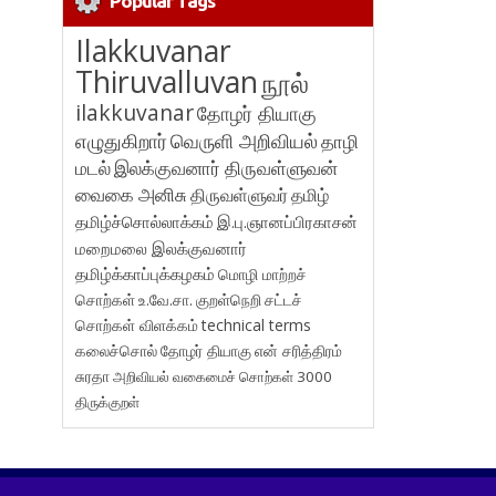
Popular Tags
Ilakkuvanar
Thiruvalluvan
நூல்
ilakkuvanar
தோழர் தியாகு
எழுதுகிறார்
வெருளி அறிவியல்
தாழி
மடல்
இலக்குவனார் திருவள்ளுவன்
வைகை அனிசு
திருவள்ளுவர்
தமிழ்
தமிழ்ச்சொல்லாக்கம்
இ.பு.ஞானப்பிரகாசன்
மறைமலை இலக்குவனார்
தமிழ்க்காப்புக்கழகம்
மொழி மாற்றச்
சொற்கள்
உ.வே.சா.
குறள்நெறி
சட்டச்
சொற்கள் விளக்கம்
technical terms
கலைச்சொல்
தோழர் தியாகு
என் சரித்திரம்
சுரதா
அறிவியல் வகைமைச் சொற்கள் 3000
திருக்குறள்