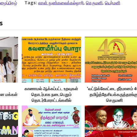
ழைப்பிதழ்
Tags:
எசன் நுண்கலைக்கல்லூரி
,
செருமனி
,
யெர்மனி
s
காணாமல் ஆக்கப்பட்ட உறவுகள்
‘வட்டுக்கோட்டை தீர்மானம் 40
ான மக்கள்
தொடர்பாக நடைபெறும்
தமிழ்த்தேசியக்கருத்தரங்கு
தொடர்போராட்டங்களில்
செருமனி
அணிதிரள்க!