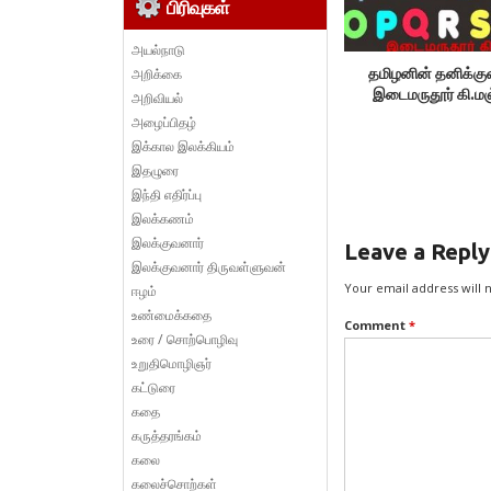
பிரிவுகள்
அயல்நாடு
அறிக்கை
தமிழனின் தனிக்கு
இடைமருதூர் கி.மஞ
அறிவியல்
அழைப்பிதழ்
இக்கால இலக்கியம்
இதழுரை
இந்தி எதிர்ப்பு
இலக்கணம்
இலக்குவனார்
Leave a Reply
இலக்குவனார் திருவள்ளுவன்
Your email address will 
ஈழம்
உண்மைக்கதை
Comment
*
உரை / சொற்பொழிவு
உறுதிமொழிஞர்
கட்டுரை
கதை
கருத்தரங்கம்
கலை
கலைச்சொற்கள்