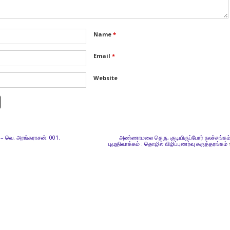
Name
*
Email
*
Website
 – வெ. அரங்கராசன்: 001.
அண்ணாமலை தெரு, குடியிருப்போர் நலச்சங்கம்
புழுதிவாக்கம் : தொழில் விழிப்புணர்வு கருத்தரங்கம்