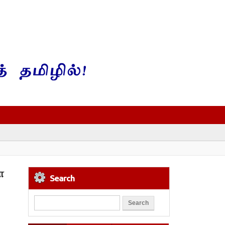
ா
Search