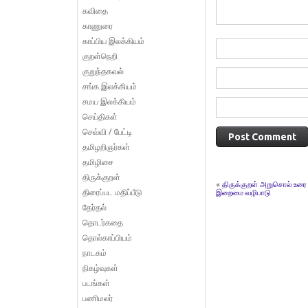
கவிதை
காணுரை
காப்பிய இலக்கியம்
குறள்நெறி
குறுந்தகவல்
சங்க இலக்கியம்
சமய இலக்கியம்
செய்திகள்
செவ்வி / பேட்டி
தமிழறிஞர்கள்
தமிழிசை
திருக்குறள்
«
திருக்குறள் அறுசொல் உரை
திரைப்பட மதிப்பீடு
இறைமை வழிபாடு
தேர்தல்
தொடர்கதை
தொல்காப்பியம்
நாடகம்
நிகழ்வுகள்
படங்கள்
பணிமலர்