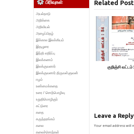
Related Post
பிரிவுகள்
அயல்நாடு
அறிக்கை
அறிவியல்
அழைப்பிதழ்
இக்கால இலக்கியம்
இதழுரை
இந்தி எதிர்ப்பு
இலக்கணம்
இலக்குவனார்
குறிஞ்சி வட்டம்
இலக்குவனார் திருவள்ளுவன்
ஈழம்
உண்மைக்கதை
உரை / சொற்பொழிவு
உறுதிமொழிஞர்
கட்டுரை
கதை
Leave a Reply
கருத்தரங்கம்
கலை
Your email address will 
கலைச்சொற்கள்