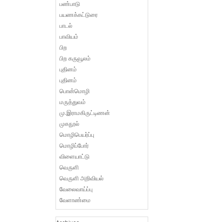
பண்பாடு
பயணக்கட்டுரை
பாடல்
பாவியம்
பிற
பிற கருவூலம்
புதினம்
புதினம்
பொன்மொழி
மருத்துவம்
மு.இராமகிருட்டிணன்
முகநூல்
மொழிபெயர்ப்பு
மொழிப்போர்
விளையாட்டு
வெருளி
வெருளி அறிவியல்
வேலைவாய்ப்பு
வேளாண்மை