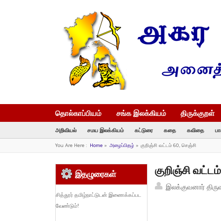
தொல்காப்பியம்
சங்க இலக்கியம்
திருக்குறள்
அறிவியல்
சமய இலக்கியம்
கட்டுரை
கதை
கவிதை
பா
You Are Here :
Home
»
அழைப்பிதழ்
»
குறிஞ்சி வட்டம் 60, செஞ்சி
குறிஞ்சி வட்டம
இதழுரைகள்
இலக்குவனார் திரு
சித்தூர் தமிழ்நாட்டுடன் இணைக்கப்பட
வேண்டும்!