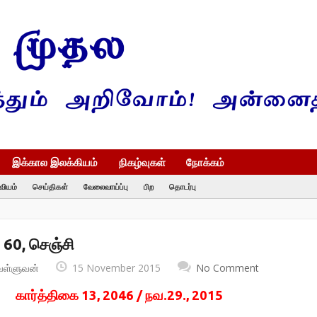
இக்கால இலக்கியம்
நிகழ்வுகள்
நோக்கம்
வியம்
செய்திகள்
வேலைவாய்ப்பு
பிற
தொடர்பு
் 60, செஞ்சி
வள்ளுவன்
15 November 2015
No Comment
கார்த்திகை 13, 2046 / நவ.29., 2015