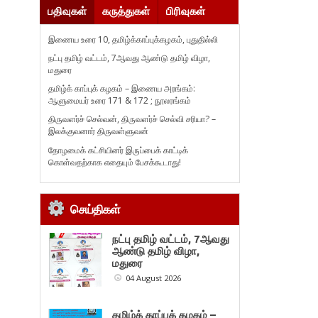
பதிவுகள்
கருத்துகள்
பிரிவுகள்
இணைய உரை 10, தமிழ்க்காப்புக்கழகம், புதுதில்லி
நட்பு தமிழ் வட்டம், 7ஆவது ஆண்டு தமிழ் விழா,
மதுரை
தமிழ்க் காப்புக் கழகம் – இணைய அரங்கம்:
ஆளுமையர் உரை 171 & 172 ; நூலரங்கம்
திருவளர்ச் செல்வன், திருவளர்ச் செல்வி சரியா? –
இலக்குவனார் திருவள்ளுவன்
தோழமைக் கட்சியினர் இருப்பைக் காட்டிக்
கொள்வதற்காக எதையும் பேசக்கூடாது!
செய்திகள்
நட்பு தமிழ் வட்டம், 7ஆவது
ஆண்டு தமிழ் விழா,
மதுரை
04 August 2026
தமிழ்க் காப்புக் கழகம் –