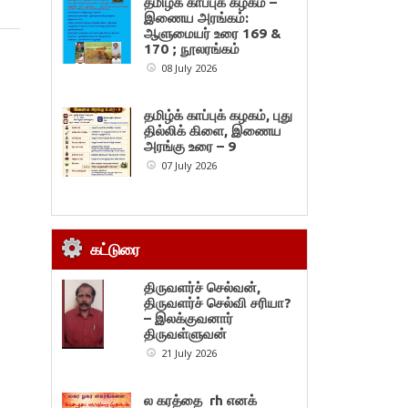
தமிழ்க் காப்புக் கழகம் –
இணைய அரங்கம்:
ஆளுமையர் உரை 169 &
170 ; நூலரங்கம்
08 July 2026
தமிழ்க் காப்புக் கழகம், புது
தில்லிக் கிளை, இணைய
அரங்கு உரை – 9
07 July 2026
கட்டுரை
திருவளர்ச் செல்வன்,
திருவளர்ச் செல்வி சரியா?
– இலக்குவனார்
திருவள்ளுவன்
21 July 2026
ல கரத்தை rh எனக்