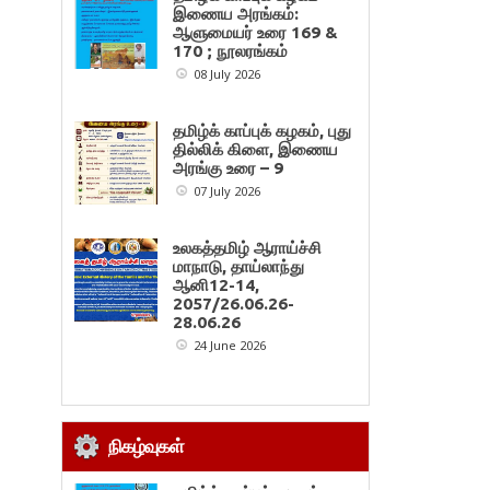
இணைய அரங்கம்:
ஆளுமையர் உரை 169 &
170 ; நூலரங்கம்
08 July 2026
தமிழ்க் காப்புக் கழகம், புது
தில்லிக் கிளை, இணைய
அரங்கு உரை – 9
07 July 2026
உலகத்தமிழ் ஆராய்ச்சி
மாநாடு, தாய்லாந்து
ஆனி12-14,
2057/26.06.26-
28.06.26
24 June 2026
நிகழ்வுகள்