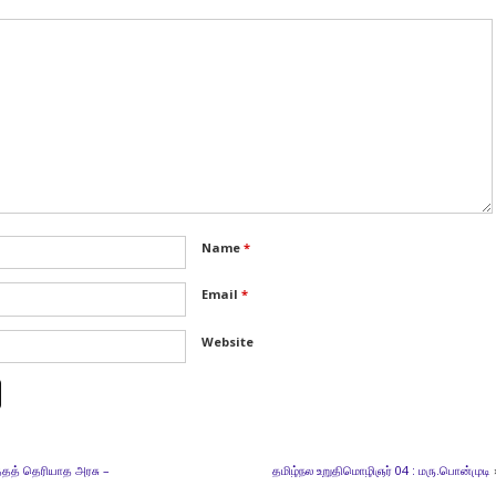
Name
*
Email
*
Website
்தத் தெரியாத அரசு –
தமிழ்நல உறுதிமொழிஞர் 04 : மரு.பொன்முடி