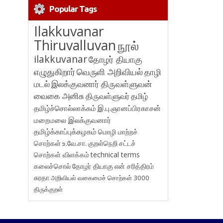
Popular Tags
Ilakkuvanar
Thiruvalluvan
நூல்
ilakkuvanar
தோழர் தியாகு
எழுதுகிறார்
வெருளி அறிவியல்
தாழி
மடல்
இலக்குவனார் திருவள்ளுவன்
வைகை அனிசு
திருவள்ளுவர்
தமிழ்
தமிழ்ச்சொல்லாக்கம்
இ.பு.ஞானப்பிரகாசன்
மறைமலை இலக்குவனார்
தமிழ்க்காப்புக்கழகம்
மொழி மாற்றச்
சொற்கள்
உ.வே.சா.
குறள்நெறி
சட்டச்
சொற்கள் விளக்கம்
technical terms
கலைச்சொல்
தோழர் தியாகு
என் சரித்திரம்
சுரதா
அறிவியல் வகைமைச் சொற்கள் 3000
திருக்குறள்