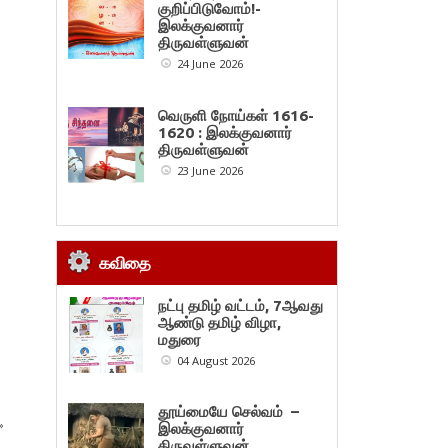
குறிப்பிடுவோம்!-
இலக்குவனார்
திருவள்ளுவன்
24 June 2026
வெருளி நோய்கள் 1616-
1620 : இலக்குவனார்
திருவள்ளுவன்
23 June 2026
கவிதை
நட்பு தமிழ் வட்டம், 7ஆவது
ஆண்டு தமிழ் விழா,
மதுரை
04 August 2026
தூய்மையே செல்வம் –
»
இலக்குவனார்
திருவள்ளுவன்