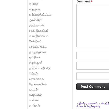
Comment
*
கவிதை
காணுரை
காப்பிய இலக்கியம்
குறள்நெறி
குறுந்தகவல்
சங்க இலக்கியம்
சமய இலக்கியம்
செய்திகள்
செவ்வி / பேட்டி
தமிழறிஞர்கள்
தமிழிசை
திருக்குறள்
திரைப்பட மதிப்பீடு
தேர்தல்
தொடர்கதை
தொல்காப்பியம்
நாடகம்
நிகழ்வுகள்
படங்கள்
«
இலக்குவனாரைப் பயன்படுத
பணிமலர்
சிவகாமி சிதம்பரனார்