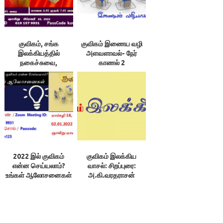
குவிகம், சங்க
குவிகம் இணைய வழி
இலக்கியத்தில்
அளவளாவல்- நேர்
நகைச்சுவை,
காணல் 2
கண.சிற்சபேசன்
2022 இல் குவிகம்
குவிகம் இலக்கிய
என்ன செய்யலாம்?
வாசல்: சிறப்புரை:
உங்கள் ஆலோசனைகள்
அ.கி.வரதராசன்