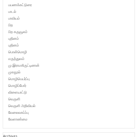
பயணக்கட்டுரை
பாடல்
பாவியம்
பிற
பிற கருவூலம்
புதினம்
புதினம்
பொன்மொழி
மருத்துவம்
மு.இராமகிருட்டிணன்
முகநூல்
மொழிபெயர்ப்பு
மொழிப்போர்
விளையாட்டு
வெருளி
வெருளி அறிவியல்
வேலைவாய்ப்பு
வேளாண்மை
Archives