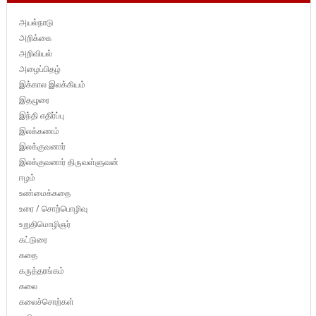
அயல்நாடு
அறிக்கை
அறிவியல்
அழைப்பிதழ்
இக்கால இலக்கியம்
இதழுரை
இந்தி எதிர்ப்பு
இலக்கணம்
இலக்குவனார்
இலக்குவனார் திருவள்ளுவன்
ஈழம்
உண்மைக்கதை
உரை / சொற்பொழிவு
உறுதிமொழிஞர்
கட்டுரை
கதை
கருத்தரங்கம்
கலை
கலைச்சொற்கள்