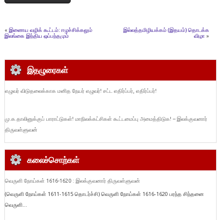
«
இணைய வழிக் கூட்டம்: ஈழச்சிக்கலும்
இல்லத்தமிழியக்கம் (இதயம்) தொடக்க
இலங்கை இந்திய ஒப்பந்தமும்
விழா
»
இதழுரைகள்
எழுவர் விடுதலைக்காக மனித நேயர் எழுவர்! சட்ட எதிர்ப்பர், எதிர்ப்பர்!
மு.க.தாலினுக்குப் பாராட்டுகள்! மாநிலக்கட்சிகள் கூட்டமைப்பு அமைத்திடுக! – இலக்குவனார்
திருவள்ளுவன்
கலைச்சொற்கள்
வெருளி நோய்கள் 1616-1620 : இலக்குவனார் திருவள்ளுவன்
(வெருளி நோய்கள் 1611-1615 தொடர்ச்சி) வெருளி நோய்கள் 1616-1620 பரந்த சிந்தனை
வெருளி...