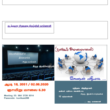
கடந்தவார
சிறுகதை
நிகழ்வின்
காணொளி