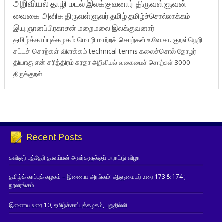
அறிவியல்
தாழி மடல்
இலக்குவனார் திருவள்ளுவன்
வைகை அனிசு
திருவள்ளுவர்
தமிழ்
தமிழ்ச்சொல்லாக்கம்
இ.பு.ஞானப்பிரகாசன்
மறைமலை இலக்குவனார்
தமிழ்க்காப்புக்கழகம்
மொழி மாற்றச் சொற்கள்
உ.வே.சா.
குறள்நெறி
சட்டச் சொற்கள் விளக்கம்
technical terms
கலைச்சொல்
தோழர்
தியாகு
என் சரித்திரம்
சுரதா
அறிவியல் வகைமைச் சொற்கள் 3000
திருக்குறள்
Recent Posts
கவிஞர் புத்தேரி தானப்பன் அவர்களுக்குப் பாராட்டு விழா
தமிழ்க் காப்புக் கழகம் – இணைய அரங்கம்: ஆளுமையர் உரை 173 & 174 ;
நூலரங்கம்
இணைய உரை 10, தமிழ்க்காப்புக்கழகம், புதுதில்லி