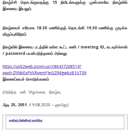
நிகழ்ச்சி
தொடங்குவதற்கு
15
நிமிடங்களுக்கு
முன்பாகவே
நிகழ்வில்
இணைய
இயலும்
.
நிகழ்வைச்
சரியாக
18.30
மணிக்குத்
தொடங்கி
19.30
மணிக்கு
முடிக்க
விரும்புகிறோம்
நிகழ்வில்
இணைய
படத்தில்
உள்ள
கூட்ட
எண்
/ meeting ID,
கடவுச்சொல்
/ password
பயன்படுத்தலாம்
அல்லது
https://us02web.zoom.us/j/86437208514?
pwd=ZlJNbExPVXRvemFJeGZlNlgwbzB1UT09
இணைப்பைச்
சொடுக்கலாம்
(அடுத்த என் ‘சிறு’கதை நிகழ்வு
ஆடி 25, 2051 /
9.08.2020 – ஞாயிறு)
குவிகம்
மின்னிதழ்
வாசிக்க