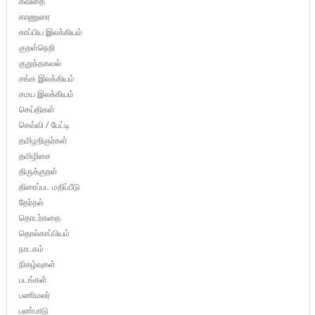
கவிதை
காணுரை
காப்பிய இலக்கியம்
குறள்நெறி
குறுந்தகவல்
சங்க இலக்கியம்
சமய இலக்கியம்
செய்திகள்
செவ்வி / பேட்டி
தமிழறிஞர்கள்
தமிழிசை
திருக்குறள்
திரைப்பட மதிப்பீடு
தேர்தல்
தொடர்கதை
தொல்காப்பியம்
நாடகம்
நிகழ்வுகள்
படங்கள்
பணிமலர்
பண்பாடு