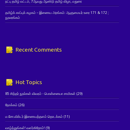
நட்பு தமிழ் வட்டம், 7ஆவது ஆண்டு தமிழ் விழா, மதுரை
தமிழ்க் காப்புக் கழகம் – இணைய அரங்கம்: ஆளுமையர் உரை 171 & 172 ;
நூலரங்கம்
Recent Comments
Hot Topics
85 சித்தர் நூல்கள் விவரம் - பொன்னையா சாமிகள்
(29)
நோக்கம்
(26)
ம.சோ.விக்டர் இணையத்தளம் தொடக்கம்
(11)
வாழ்த்துங்கள்! வளர்கிறோம்!
(9)