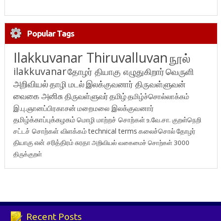
Popular Tags
Ilakkuvanar Thiruvalluvan
நூல்
ilakkuvanar
தோழர் தியாகு எழுதுகிறார்
வெருளி
அறிவியல்
தாழி மடல்
இலக்குவனார் திருவள்ளுவன்
வைகை அனிசு
திருவள்ளுவர்
தமிழ்
தமிழ்ச்சொல்லாக்கம்
இ.பு.ஞானப்பிரகாசன்
மறைமலை இலக்குவனார்
தமிழ்க்காப்புக்கழகம்
மொழி மாற்றச் சொற்கள்
உ.வே.சா.
குறள்நெறி
சட்டச் சொற்கள் விளக்கம்
technical terms
கலைச்சொல்
தோழர்
தியாகு
என் சரித்திரம்
சுரதா
அறிவியல் வகைமைச் சொற்கள் 3000
திருக்குறள்
Recent Posts