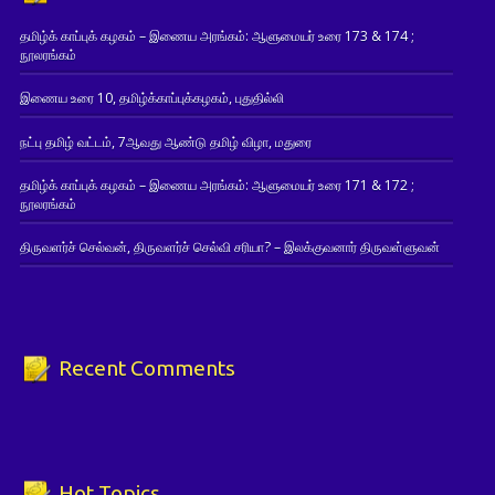
தமிழ்க் காப்புக் கழகம் – இணைய அரங்கம்: ஆளுமையர் உரை 173 & 174 ;
நூலரங்கம்
இணைய உரை 10, தமிழ்க்காப்புக்கழகம், புதுதில்லி
நட்பு தமிழ் வட்டம், 7ஆவது ஆண்டு தமிழ் விழா, மதுரை
தமிழ்க் காப்புக் கழகம் – இணைய அரங்கம்: ஆளுமையர் உரை 171 & 172 ;
நூலரங்கம்
திருவளர்ச் செல்வன், திருவளர்ச் செல்வி சரியா? – இலக்குவனார் திருவள்ளுவன்
Recent Comments
Hot Topics