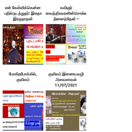
என் கேள்விக்கென்ன
கவிஞர்
பதில்:நடத்துநர்: இலதா
வைத்தீசுவரனின்சொல்ல
இரகுநாதன்
நினைத்தேன் –
அளவளாவல்
போகிறபோக்கில்,
குவிகம் இணையவழி
குவிகம்
அளவளாவல்
11/07/2021