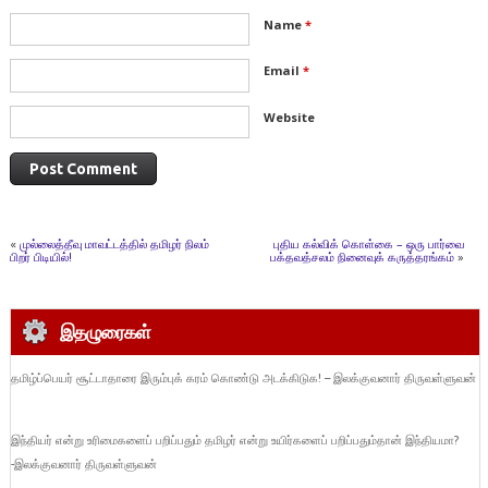
Name
*
Email
*
Website
«
முல்லைத்தீவு மாவட்டத்தில் தமிழர் நிலம்
புதிய கல்விக் கொள்கை – ஒரு பார்வை
பிறர் பிடியில்!
பக்தவத்சலம் நினைவுக் கருத்தரங்கம்
»
இதழுரைகள்
தமிழ்ப்பெயர் சூட்டாதாரை இரும்புக் கரம் கொண்டு அடக்கிடுக! – இலக்குவனார் திருவள்ளுவன்
இந்தியர் என்று உரிமைகளைப் பறிப்பதும் தமிழர் என்று உயிர்களைப் பறிப்பதும்தான் இந்தியமா?
-இலக்குவனார் திருவள்ளுவன்