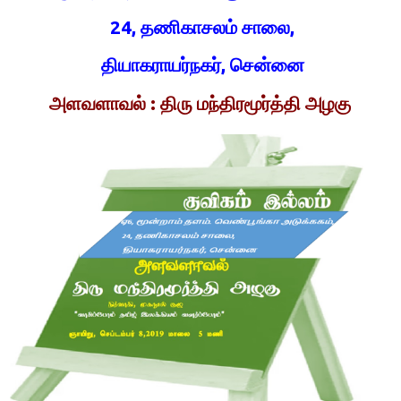
24, தணிகாசலம் சாலை,
தியாகராயர்நகர், சென்னை
அளவளாவல் : திரு மந்திரமூர்த்தி அழகு