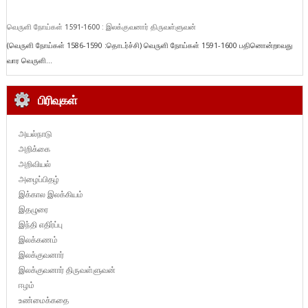
வெருளி நோய்கள் 1591-1600 : இலக்குவனார் திருவள்ளுவன்
(வெருளி நோய்கள் 1586-1590 :தொடர்ச்சி) வெருளி நோய்கள் 1591-1600 பதினொன்றாவது
வார வெருளி...
பிரிவுகள்
அயல்நாடு
அறிக்கை
அறிவியல்
அழைப்பிதழ்
இக்கால இலக்கியம்
இதழுரை
இந்தி எதிர்ப்பு
இலக்கணம்
இலக்குவனார்
இலக்குவனார் திருவள்ளுவன்
ஈழம்
உண்மைக்கதை