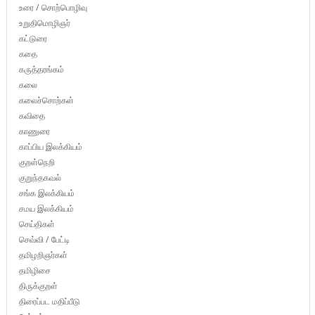
உரை / சொற்பொழிவு
உறுதிமொழிஞர்
கட்டுரை
கதை
கருத்தரங்கம்
கலை
கலைச்சொற்கள்
கவிதை
காணுரை
காப்பிய இலக்கியம்
குறள்நெறி
குறுந்தகவல்
சங்க இலக்கியம்
சமய இலக்கியம்
செய்திகள்
செவ்வி / பேட்டி
தமிழறிஞர்கள்
தமிழிசை
திருக்குறள்
திரைப்பட மதிப்பீடு