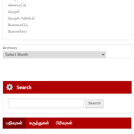
விளையாட்டு
வெருளி
வெருளி அறிவியல்
வேலைவாய்ப்பு
வேளாண்மை
Archives
Search
பதிவுகள்
கருத்துகள்
பிரிவுகள்