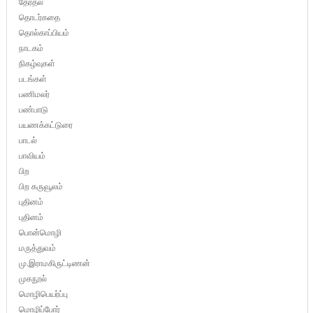
தேர்தல்
தொடர்கதை
தொல்காப்பியம்
நாடகம்
நிகழ்வுகள்
படங்கள்
பணிமலர்
பண்பாடு
பயணக்கட்டுரை
பாடல்
பாவியம்
பிற
பிற கருவூலம்
புதினம்
புதினம்
பொன்மொழி
மருத்துவம்
மு.இராமகிருட்டிணன்
முகநூல்
மொழிபெயர்ப்பு
மொழிப்போர்