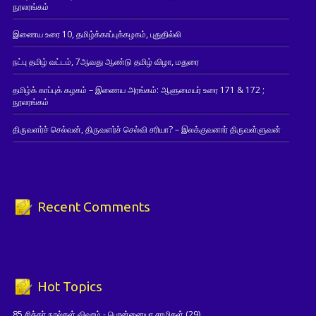
நூலரங்கம்
இணைய உரை 10, தமிழ்க்காப்புக்கழகம், புதுதில்லி
நட்பு தமிழ் வட்டம், 7ஆவது ஆண்டு தமிழ் விழா, மதுரை
தமிழ்க் காப்புக் கழகம் – இணைய அரங்கம்: ஆளுமையர் உரை 171 & 172 ;
நூலரங்கம்
திருவளர்ச் செல்வன், திருவளர்ச் செல்வி சரியா? – இலக்குவனார் திருவள்ளுவன்
Recent Comments
Hot Topics
85 சித்தர் நூல்கள் விவரம் - பொன்னையா சாமிகள்
(29)