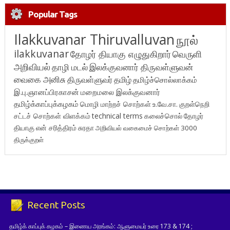
Popular Tags
Ilakkuvanar Thiruvalluvan
நூல்
ilakkuvanar
தோழர் தியாகு எழுதுகிறார்
வெருளி
அறிவியல்
தாழி மடல்
இலக்குவனார் திருவள்ளுவன்
வைகை அனிசு
திருவள்ளுவர்
தமிழ்
தமிழ்ச்சொல்லாக்கம்
இ.பு.ஞானப்பிரகாசன்
மறைமலை இலக்குவனார்
தமிழ்க்காப்புக்கழகம்
மொழி மாற்றச் சொற்கள்
உ.வே.சா.
குறள்நெறி
சட்டச் சொற்கள் விளக்கம்
technical terms
கலைச்சொல்
தோழர்
தியாகு
என் சரித்திரம்
சுரதா
அறிவியல் வகைமைச் சொற்கள் 3000
திருக்குறள்
Recent Posts
தமிழ்க் காப்புக் கழகம் – இணைய அரங்கம்: ஆளுமையர் உரை 173 & 174 ;