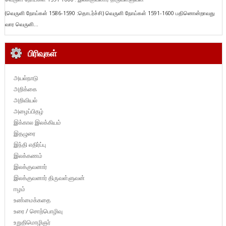
(வெருளி நோய்கள் 1586-1590 :தொடர்ச்சி) வெருளி நோய்கள் 1591-1600 பதினொன்றாவது
வார வெருளி...
பிரிவுகள்
அயல்நாடு
அறிக்கை
அறிவியல்
அழைப்பிதழ்
இக்கால இலக்கியம்
இதழுரை
இந்தி எதிர்ப்பு
இலக்கணம்
இலக்குவனார்
இலக்குவனார் திருவள்ளுவன்
ஈழம்
உண்மைக்கதை
உரை / சொற்பொழிவு
உறுதிமொழிஞர்