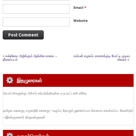
Email
*
Website
«
கல்வியை அழிக்கும் ஆங்கில மாயை –
கம்பன் கழகம், காரைக்குடி போட்டி முடிவு
தி்ரைப்படம்
விவரம்
»
இதழுரைகள்
பிற கட்சிகளுக்கு அச்சம் ஏற்படுத்தியுள்ள ம.ந.கூட்டணி விரிவு
தமிழக வரலாறு, சமூகநீதி வரலாறு – வகுப்பு தோறும் துணைப்பாடங்களாக வைக்கப்பட வேண்டும்
– இலக்குவனார் திருவள்ளுவன்