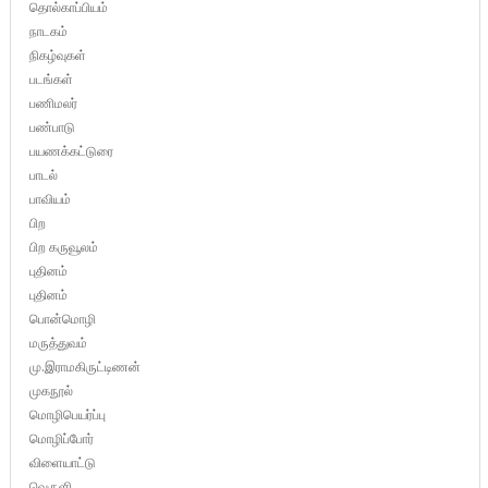
தொல்காப்பியம்
நாடகம்
நிகழ்வுகள்
படங்கள்
பணிமலர்
பண்பாடு
பயணக்கட்டுரை
பாடல்
பாவியம்
பிற
பிற கருவூலம்
புதினம்
புதினம்
பொன்மொழி
மருத்துவம்
மு.இராமகிருட்டிணன்
முகநூல்
மொழிபெயர்ப்பு
மொழிப்போர்
விளையாட்டு
வெருளி