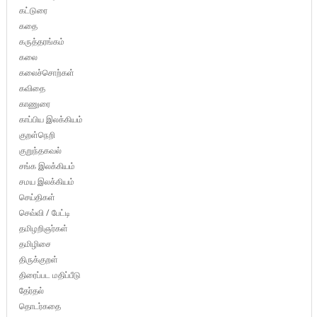
கட்டுரை
கதை
கருத்தரங்கம்
கலை
கலைச்சொற்கள்
கவிதை
காணுரை
காப்பிய இலக்கியம்
குறள்நெறி
குறுந்தகவல்
சங்க இலக்கியம்
சமய இலக்கியம்
செய்திகள்
செவ்வி / பேட்டி
தமிழறிஞர்கள்
தமிழிசை
திருக்குறள்
திரைப்பட மதிப்பீடு
தேர்தல்
தொடர்கதை