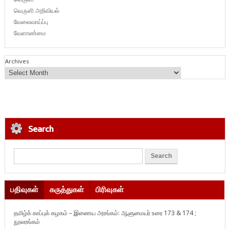
வெருளி அறிவியல்
வேலைவாய்ப்பு
வேளாண்மை
Archives
Search
பதிவுகள்
கருத்துகள்
பிரிவுகள்
தமிழ்க் காப்புக் கழகம் – இணைய அரங்கம்: ஆளுமையர் உரை 173 & 174 ;
நூலரங்கம்