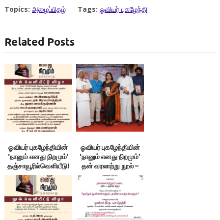
Topics:
அழைப்பிதழ்
Tags:
ஓவியர் புகழேந்தி
Related Posts
ஓவியர் புகழேந்தியின்
ஓவியர் புகழேந்தியின்
‘நானும் எனது நிறமும்’
‘நானும் எனது நிறமும்’
தஞ்சாவூரில்வெளியீடு!
தன் வரலாற்று நூல் –
சென்னையில்
வெளியீடு!