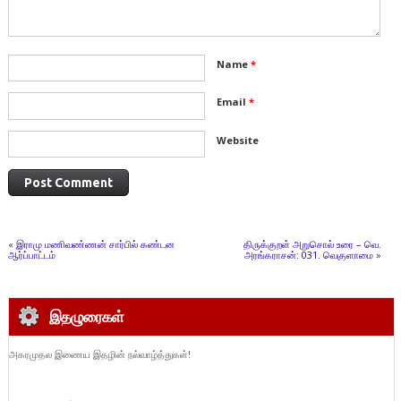
Name
*
Email
*
Website
«
இராமு மணிவண்ணன் சார்பில் கண்டன
திருக்குறள் அறுசொல் உரை – வெ.
ஆர்ப்பாட்டம்
அரங்கராசன்: 031. வெகுளாமை
»
இதழுரைகள்
அகரமுதல இணைய இதழின் நல்வாழ்த்துகள்!