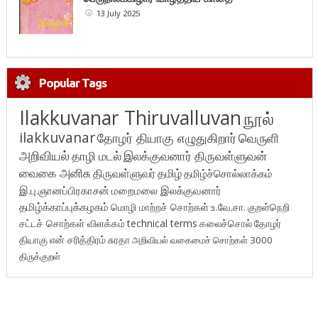
13 July 2025
Popular Tags
Ilakkuvanar Thiruvalluvan
நூல்
ilakkuvanar
தோழர் தியாகு எழுதுகிறார்
வெருளி
அறிவியல்
தாழி மடல்
இலக்குவனார் திருவள்ளுவன்
வைகை அனிசு
திருவள்ளுவர்
தமிழ்
தமிழ்ச்சொல்லாக்கம்
இ.பு.ஞானப்பிரகாசன்
மறைமலை இலக்குவனார்
தமிழ்க்காப்புக்கழகம்
மொழி மாற்றச் சொற்கள்
உ.வே.சா.
குறள்நெறி
சட்டச் சொற்கள் விளக்கம்
technical terms
கலைச்சொல்
தோழர்
தியாகு
என் சரித்திரம்
சுரதா
அறிவியல் வகைமைச் சொற்கள் 3000
திருக்குறள்