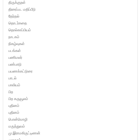
திருக்குறள்
திரைப்பட மதிப்பீடு
தேர்தல்
தொடர்கதை
தொல்காப்பியம்
நாடகம்
நிகழ்வுகள்
படங்கள்
பணிமலர்
பண்பாடு
பயணக்கட்டுரை
பாடல்
பாவியம்
பிற
பிற கருவூலம்
புதினம்
புதினம்
பொன்மொழி
மருத்துவம்
மு.இராமகிருட்டிணன்
முகநூல்