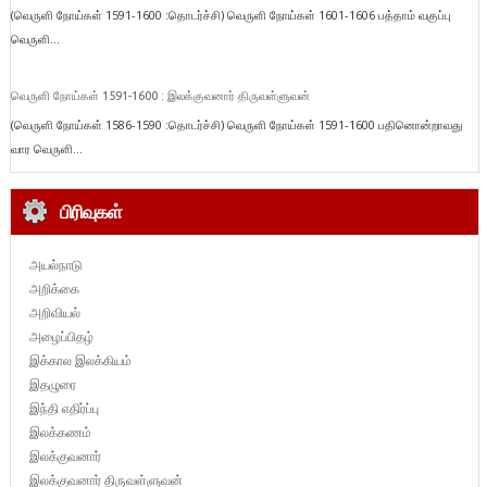
(வெருளி நோய்கள் 1591-1600 :தொடர்ச்சி) வெருளி நோய்கள் 1601-1606 பத்தாம் வகுப்பு
வெருளி...
வெருளி நோய்கள் 1591-1600 : இலக்குவனார் திருவள்ளுவன்
(வெருளி நோய்கள் 1586-1590 :தொடர்ச்சி) வெருளி நோய்கள் 1591-1600 பதினொன்றாவது
வார வெருளி...
பிரிவுகள்
அயல்நாடு
அறிக்கை
அறிவியல்
அழைப்பிதழ்
இக்கால இலக்கியம்
இதழுரை
இந்தி எதிர்ப்பு
இலக்கணம்
இலக்குவனார்
இலக்குவனார் திருவள்ளுவன்