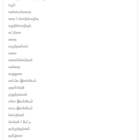
ஈழம்
உண்மைக்கதை
உரை / சொற்பொழிவு
உறுதிமொழிஞர்
கட்டுரை
கதை
கருத்தரங்கம்
கலை
கலைச்சொற்கள்
கவிதை
காணுரை
காப்பிய இலக்கியம்
குறள்நெறி
குறுந்தகவல்
சங்க இலக்கியம்
சமய இலக்கியம்
செய்திகள்
செவ்வி / பேட்டி
தமிழறிஞர்கள்
தமிழிசை