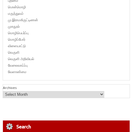
புதினம்
பொன்மொழி
மருத்துவம்
மு.இராமகிருட்டிணன்
முகநூல்
மொழிபெயர்ப்பு
மொழிப்போர்
விளையாட்டு
வெருளி
வெருளி அறிவியல்
வேலைவாய்ப்பு
வேளாண்மை
Archives
Search