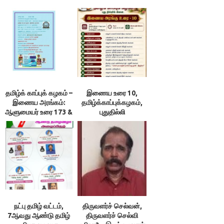
தமிழ்க் காப்புக் கழகம் –
இணைய உரை 10,
இணைய அரங்கம்:
தமிழ்க்காப்புக்கழகம்,
ஆளுமையர் உரை 173 &
புதுதில்லி
174 ; நூலரங்கம்
நட்பு தமிழ் வட்டம்,
திருவளர்ச் செல்வன்,
7ஆவது ஆண்டு தமிழ்
திருவளர்ச் செல்வி