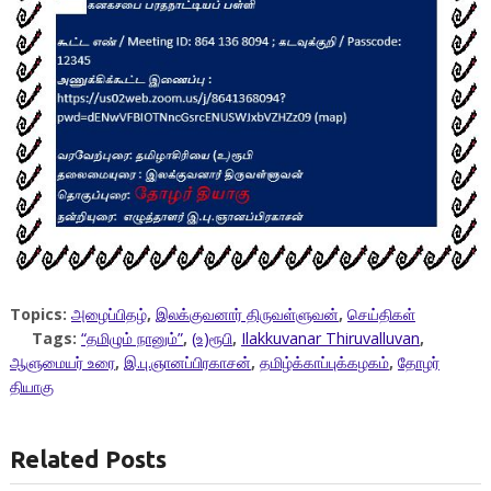
Topics:
அழைப்பிதழ்
,
இலக்குவனார் திருவள்ளுவன்
,
செய்திகள்
Tags:
“தமிழும் நானும்”
,
(உ)ரூபி
,
Ilakkuvanar Thiruvalluvan
,
ஆளுமையர் உரை
,
இ.பு.ஞானப்பிரகாசன்
,
தமிழ்க்காப்புக்கழகம்
,
தோழர்
தியாகு
Related Posts