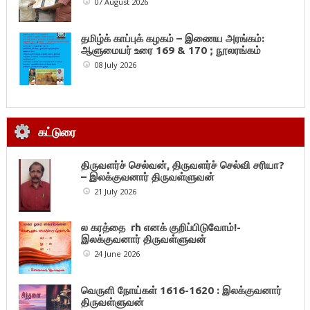
07 August 2026
தமிழ்க் காப்புக் கழகம் – இணைய அரங்கம்:
ஆளுமையர் உரை 169 & 170 ; நூலரங்கம்
08 July 2026
கட்டுரை
திருவளர்ச் செல்வன், திருவளர்ச் செல்வி சரியா?
– இலக்குவனார் திருவள்ளுவன்
21 July 2026
ல கரத்தை rh எனக் குறிப்பிடுவோம்!-
இலக்குவனார் திருவள்ளுவன்
24 June 2026
வெருளி நோய்கள் 1616-1620 : இலக்குவனார்
திருவள்ளுவன்