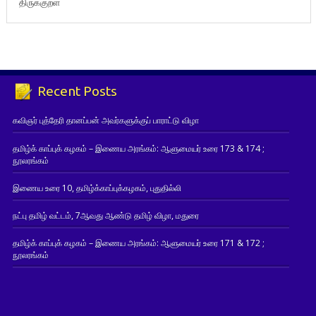
திருக்குறள்
Recent Posts
கவிஞர் புத்தேரி தானப்பன் அவர்களுக்குப் பாராட்டு விழா
தமிழ்க் காப்புக் கழகம் – இணைய அரங்கம்: ஆளுமையர் உரை 173 & 174 ;
நூலரங்கம்
இணைய உரை 10, தமிழ்க்காப்புக்கழகம், புதுதில்லி
நட்பு தமிழ் வட்டம், 7ஆவது ஆண்டு தமிழ் விழா, மதுரை
தமிழ்க் காப்புக் கழகம் – இணைய அரங்கம்: ஆளுமையர் உரை 171 & 172 ;
நூலரங்கம்