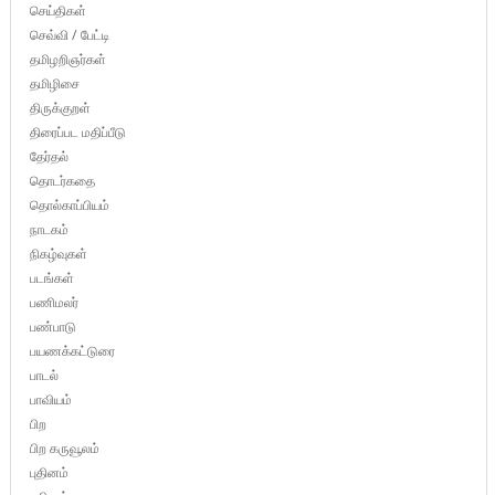
செய்திகள்
செவ்வி / பேட்டி
தமிழறிஞர்கள்
தமிழிசை
திருக்குறள்
திரைப்பட மதிப்பீடு
தேர்தல்
தொடர்கதை
தொல்காப்பியம்
நாடகம்
நிகழ்வுகள்
படங்கள்
பணிமலர்
பண்பாடு
பயணக்கட்டுரை
பாடல்
பாவியம்
பிற
பிற கருவூலம்
புதினம்