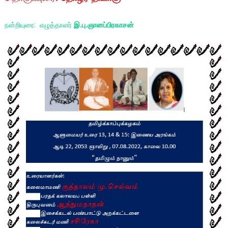
நன்றியுரை: எழுத்தாளர்
இ.பு.ஞானப்பிரகாசன்