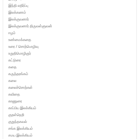
இந்தி எதிர்ப்பு
இலக்கணம்
இலக்குவனார்
இலக்குவனார் திருவள்ளுவன்
ஈழம்
உண்மைக்கதை
உரை / சொற்பொழிவு
உறுதிமொழிஞர்
கட்டுரை
கதை
கருத்தரங்கம்
கலை
கலைச்சொற்கள்
கவிதை
காணுரை
காப்பிய இலக்கியம்
குறள்நெறி
குறுந்தகவல்
சங்க இலக்கியம்
சமய இலக்கியம்