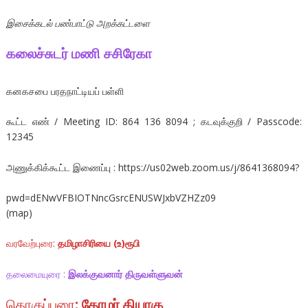
இசைக்கடல் பண்பாட்டு அறக்கட்டளை
கலைச்சுடர் மணி சசிரேகா
கனகசபை பரதநாட்டியப் பள்ளி
கூட்ட எண் / Meeting ID: 864 136 8094 ; கடவுக்குறி / Passcode:
12345
அணுக்கிக்கூட்ட இணைப்பு : https://us02web.zoom.us/j/8641368094?
pwd=dENwVFBIOTNncGsrcENUSWJxbVZHZz09
(map)
வரவேற்புரை:
தமிழாசிரியை (உ)ரூபி
தலைமையுரை :
இலக்குவனார் திருவள்ளுவன்
தொகுப்புரை
: தோழர் தியாகு