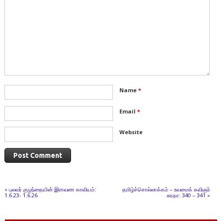
Name
*
Email
*
Website
«
புலவர் குழந்தையின் இராவண காவியம்:
தமிழ்ச்சொல்லாக்கம் – உவமைக் கவிஞர்
1.6.23- 1.6.26
சுரதா: 340 – 341
»