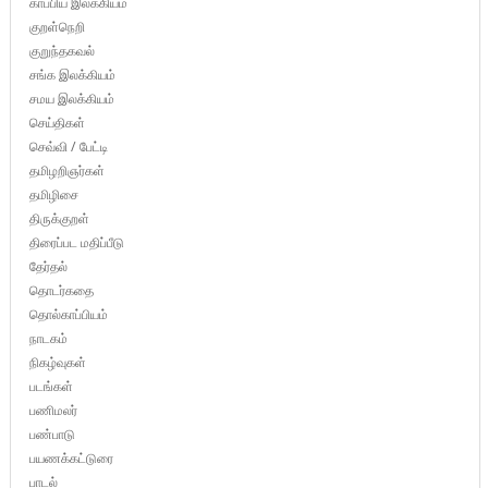
காப்பிய இலக்கியம்
குறள்நெறி
குறுந்தகவல்
சங்க இலக்கியம்
சமய இலக்கியம்
செய்திகள்
செவ்வி / பேட்டி
தமிழறிஞர்கள்
தமிழிசை
திருக்குறள்
திரைப்பட மதிப்பீடு
தேர்தல்
தொடர்கதை
தொல்காப்பியம்
நாடகம்
நிகழ்வுகள்
படங்கள்
பணிமலர்
பண்பாடு
பயணக்கட்டுரை
பாடல்