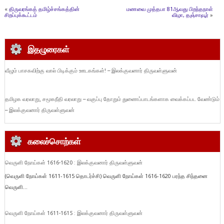
«
திருவரங்கத் தமிழ்ச்சங்கத்தின்
மணவை முத்தபா 81ஆவது பிறந்தநாள்
சிறப்புக்கூட்டம்
விழா, தஞ்சாவூர்
»
இதழுரைகள்
வீழும் பாசகவிற்கு வால் பிடிக்கும் ஊடகங்கள்! – இலக்குவனார் திருவள்ளுவன்
தமிழக வரலாறு, சமூகநீதி வரலாறு – வகுப்பு தோறும் துணைப்பாடங்களாக வைக்கப்பட வேண்டும்
– இலக்குவனார் திருவள்ளுவன்
கலைச்சொற்கள்
வெருளி நோய்கள் 1616-1620 : இலக்குவனார் திருவள்ளுவன்
(வெருளி நோய்கள் 1611-1615 தொடர்ச்சி) வெருளி நோய்கள் 1616-1620 பரந்த சிந்தனை
வெருளி...
வெருளி நோய்கள் 1611-1615 : இலக்குவனார் திருவள்ளுவன்