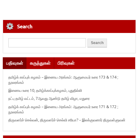
Search
பதிவுகள்
கருத்துகள்
பிரிவுகள்
தமிழ்க் காப்புக் கழகம் – இணைய அரங்கம்: ஆளுமையர் உரை 173 & 174 ;
நூலரங்கம்
இணைய உரை 10, தமிழ்க்காப்புக்கழகம், புதுதில்லி
நட்பு தமிழ் வட்டம், 7ஆவது ஆண்டு தமிழ் விழா, மதுரை
தமிழ்க் காப்புக் கழகம் – இணைய அரங்கம்: ஆளுமையர் உரை 171 & 172 ;
நூலரங்கம்
திருவளர்ச் செல்வன், திருவளர்ச் செல்வி சரியா? – இலக்குவனார் திருவள்ளுவன்