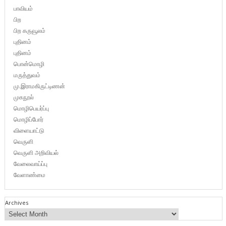
பாவியம்
பிற
பிற கருவூலம்
புதினம்
புதினம்
பொன்மொழி
மருத்துவம்
மு.இராமகிருட்டிணன்
முகநூல்
மொழிபெயர்ப்பு
மொழிப்போர்
விளையாட்டு
வெருளி
வெருளி அறிவியல்
வேலைவாய்ப்பு
வேளாண்மை
Archives