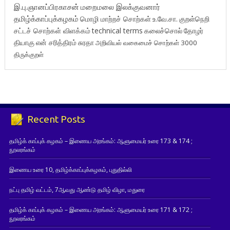
இ.பு.ஞானப்பிரகாசன்
மறைமலை இலக்குவனார்
தமிழ்க்காப்புக்கழகம்
மொழி மாற்றச் சொற்கள்
உ.வே.சா.
குறள்நெறி
சட்டச் சொற்கள் விளக்கம்
technical terms
கலைச்சொல்
தோழர்
தியாகு
என் சரித்திரம்
சுரதா
அறிவியல் வகைமைச் சொற்கள் 3000
திருக்குறள்
Recent Posts
தமிழ்க் காப்புக் கழகம் – இணைய அரங்கம்: ஆளுமையர் உரை 173 & 174 ;
நூலரங்கம்
இணைய உரை 10, தமிழ்க்காப்புக்கழகம், புதுதில்லி
நட்பு தமிழ் வட்டம், 7ஆவது ஆண்டு தமிழ் விழா, மதுரை
தமிழ்க் காப்புக் கழகம் – இணைய அரங்கம்: ஆளுமையர் உரை 171 & 172 ;
நூலரங்கம்