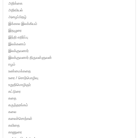
அறிக்கை
அறிவியல்
அழைப்பிதழ்
இக்கால இலக்கியம்
இதழுரை
இந்தி எதிர்ப்பு
இலக்கணம்
இலக்குவனார்
இலக்குவனார் திருவள்ளுவன்
ஈழம்
உண்மைக்கதை
உரை / சொற்பொழிவு
உறுதிமொழிஞர்
கட்டுரை
கதை
கருத்தரங்கம்
கலை
கலைச்சொற்கள்
கவிதை
காணுரை