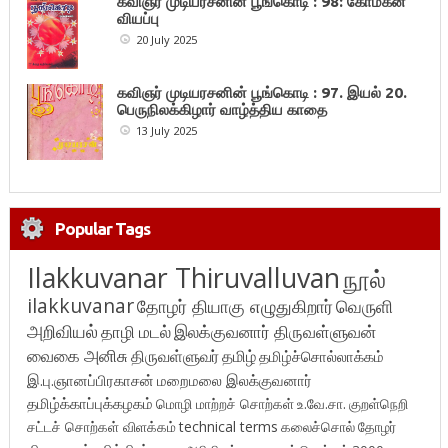
கவிஞர் முடியரசனின் பூங்கொடி : 98: கோமகன்
வியப்பு
20 July 2025
கவிஞர் முடியரசனின் பூங்கொடி : 97. இயல் 20.
பெருநிலக்கிழார் வாழ்த்திய காதை
13 July 2025
Popular Tags
Ilakkuvanar Thiruvalluvan
நூல்
ilakkuvanar
தோழர் தியாகு எழுதுகிறார்
வெருளி
அறிவியல்
தாழி மடல்
இலக்குவனார் திருவள்ளுவன்
வைகை அனிசு
திருவள்ளுவர்
தமிழ்
தமிழ்ச்சொல்லாக்கம்
இ.பு.ஞானப்பிரகாசன்
மறைமலை இலக்குவனார்
தமிழ்க்காப்புக்கழகம்
மொழி மாற்றச் சொற்கள்
உ.வே.சா.
குறள்நெறி
சட்டச் சொற்கள் விளக்கம்
technical terms
கலைச்சொல்
தோழர்