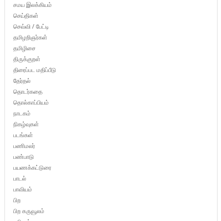
சமய இலக்கியம்
செய்திகள்
செவ்வி / பேட்டி
தமிழறிஞர்கள்
தமிழிசை
திருக்குறள்
திரைப்பட மதிப்பீடு
தேர்தல்
தொடர்கதை
தொல்காப்பியம்
நாடகம்
நிகழ்வுகள்
படங்கள்
பணிமலர்
பண்பாடு
பயணக்கட்டுரை
பாடல்
பாவியம்
பிற
பிற கருவூலம்