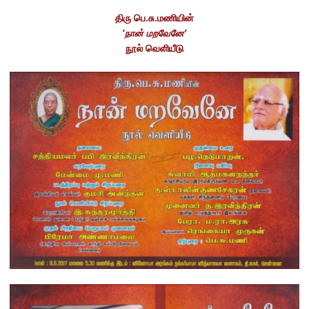
திரு பெ.சு.மணியின்
‘
நான் மறவேனே’
நூல் வெளியீடு