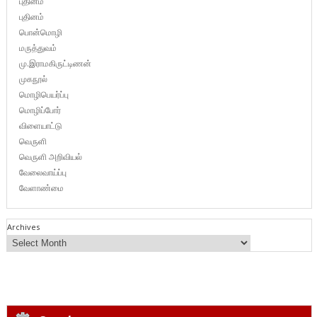
புதினம்
புதினம்
பொன்மொழி
மருத்துவம்
மு.இராமகிருட்டிணன்
முகநூல்
மொழிபெயர்ப்பு
மொழிப்போர்
விளையாட்டு
வெருளி
வெருளி அறிவியல்
வேலைவாய்ப்பு
வேளாண்மை
Archives