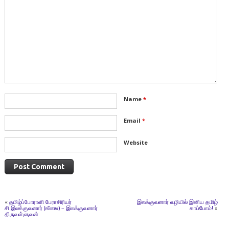
Name
*
Email
*
Website
«
தமிழ்ப்போராளி பேராசிரியர்
இலக்குவனார் வழியில் இனிய தமிழ்
சி.இலக்குவனார் (ஙீஙை) – இலக்குவனார்
காப்போம்!
»
திருவள்ளுவன்