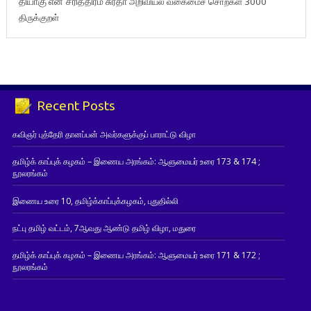
தியாகு
என் சரித்திரம்
சுரதா
அறிவியல் வகைமைச் சொற்கள் 3000
திருக்குறள்
Recent Posts
கவிஞர் புத்தேரி தானப்பன் அவர்களுக்குப் பாராட்டு விழா
தமிழ்க் காப்புக் கழகம் – இணைய அரங்கம்: ஆளுமையர் உரை 173 & 174 ;
நூலரங்கம்
இணைய உரை 10, தமிழ்க்காப்புக்கழகம், புதுதில்லி
நட்பு தமிழ் வட்டம், 7ஆவது ஆண்டு தமிழ் விழா, மதுரை
தமிழ்க் காப்புக் கழகம் – இணைய அரங்கம்: ஆளுமையர் உரை 171 & 172 ;
நூலரங்கம்