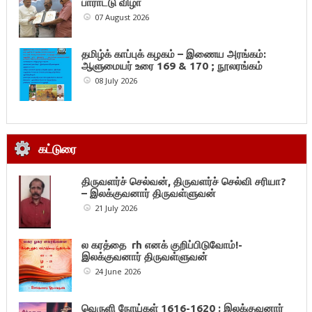
பாராட்டு விழா
07 August 2026
தமிழ்க் காப்புக் கழகம் – இணைய அரங்கம்:
ஆளுமையர் உரை 169 & 170 ; நூலரங்கம்
08 July 2026
கட்டுரை
திருவளர்ச் செல்வன், திருவளர்ச் செல்வி சரியா?
– இலக்குவனார் திருவள்ளுவன்
21 July 2026
ல கரத்தை rh எனக் குறிப்பிடுவோம்!-
இலக்குவனார் திருவள்ளுவன்
24 June 2026
வெருளி நோய்கள் 1616-1620 : இலக்குவனார்