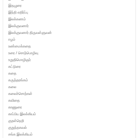
இதழுரை
இந்தி எதிர்ப்பு
இலக்கணம்
இலக்குவனார்
இலக்குவனார் திருவள்ளுவன்
ஈழம்
உண்மைக்கதை
உரை / சொற்பொழிவு
உறுதிமொழிஞர்
கட்டுரை
கதை
கருத்தரங்கம்
கலை
கலைச்சொற்கள்
கவிதை
காணுரை
காப்பிய இலக்கியம்
குறள்நெறி
குறுந்தகவல்
சங்க இலக்கியம்