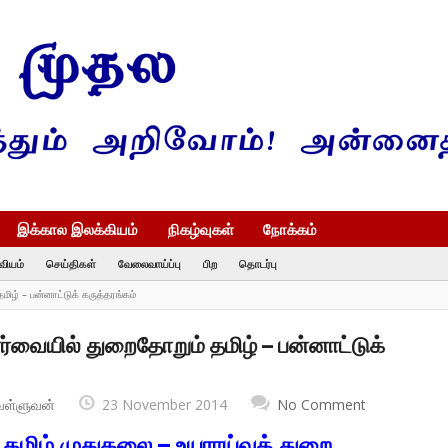
இக்கால இலக்கியம்
நிகழ்வுகள்
நோக்கம்
வியம்
செய்திகள்
வேலைவாய்ப்பு
பிற
தொடர்பு
மிழ் – பன்னாட்டுக் கருத்தரங்கம்
பார்வையில் துறைதோறும் தமிழ் – பன்னாட்டுக்
வள்ளுவன்
23 November 2014
No Comment
தமிழ் முதுகலை – உயராய்வுத் துறை