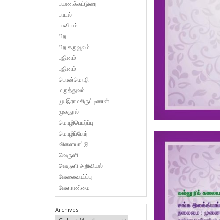
பயணக்கட்டுரை
பாடல்
பாவியம்
பிற
பிற கருவூலம்
புதினம்
புதினம்
பொன்மொழி
மருத்துவம்
மு.இராமகிருட்டிணன்
முகநூல்
மொழிபெயர்ப்பு
மொழிப்போர்
விளையாட்டு
வெருளி
வெருளி அறிவியல்
வேலைவாய்ப்பு
வேளாண்மை
Archives