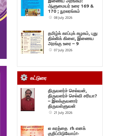
இணைய அரங்கம்:
ஆளுமையர் உரை 169 &
170 ; நூலரங்கம்
08 July 2026
தமிழ்க் காப்புக் கழகம், புது
தில்லிக் கிளை, இணைய
அரங்கு உரை – 9
07 July 2026
கட்டுரை
திருவளர்ச் செல்வன்,
திருவளர்ச் செல்வி சரியா?
– இலக்குவனார்
திருவள்ளுவன்
21 July 2026
ல கரத்தை rh எனக்
குறிப்பிடுவோம்!-