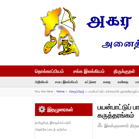
தொல்காப்பியம்
சங்க இலக்கியம்
திருக்குறள்
அறிவியல்
சமய இலக்கியம்
கட்டுரை
கதை
கவிதை
பா
You Are Here :
Home
»
அழைப்பிதழ்
»
பயன்பாட்டுப் பார்வையில் துறைதோறும் த
பயன்பாட்டுப் 
இதழுரைகள்
கருத்தரங்கம்
தமிழுக்கு இழைக்கப்படும்
இலக்குவனார் திரு
அறக்கேட்டைத் தடுக்க….