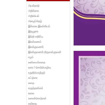
அயல்நாடு
அறிக்கை
அறிவியல்
அழைப்பிதழ்
இக்கால இலக்கியம்
இதழுரை
இந்தி எதிர்ப்பு
இலக்கணம்
இலக்குவனார்
இலக்குவனார் திருவள்ளுவன்
ஈழம்
உண்மைக்கதை
உரை / சொற்பொழிவு
உறுதிமொழிஞர்
கட்டுரை
கதை
கருத்தரங்கம்
கலை
கலைச்சொற்கள்
கவிதை