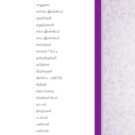
காணுரை
காப்பிய இலக்கியம்
குறள்நெறி
குறுந்தகவல்
சங்க இலக்கியம்
சமய இலக்கியம்
செய்திகள்
செவ்வி / பேட்டி
தமிழறிஞர்கள்
தமிழிசை
திருக்குறள்
திரைப்பட மதிப்பீடு
தேர்தல்
தொடர்கதை
தொல்காப்பியம்
நாடகம்
நிகழ்வுகள்
படங்கள்
பணிமலர்
பண்பாடு