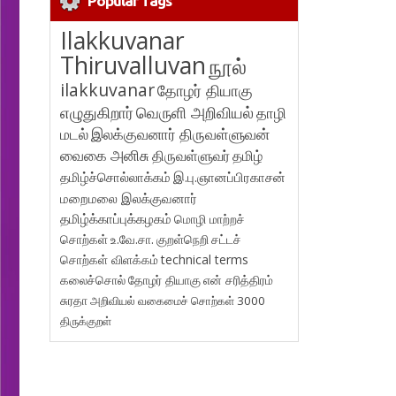
Popular Tags
Ilakkuvanar
Thiruvalluvan
நூல்
ilakkuvanar
தோழர் தியாகு
எழுதுகிறார்
வெருளி அறிவியல்
தாழி
மடல்
இலக்குவனார் திருவள்ளுவன்
வைகை அனிசு
திருவள்ளுவர்
தமிழ்
தமிழ்ச்சொல்லாக்கம்
இ.பு.ஞானப்பிரகாசன்
மறைமலை இலக்குவனார்
தமிழ்க்காப்புக்கழகம்
மொழி மாற்றச்
சொற்கள்
உ.வே.சா.
குறள்நெறி
சட்டச்
சொற்கள் விளக்கம்
technical terms
கலைச்சொல்
தோழர் தியாகு
என் சரித்திரம்
சுரதா
அறிவியல் வகைமைச் சொற்கள் 3000
திருக்குறள்