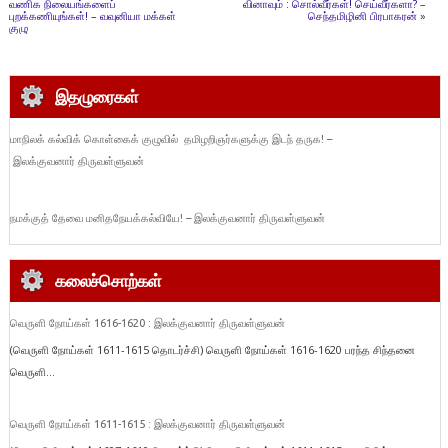
வணிக நிலையங்களைப்
வினாவும் : சொல்வீர்கள்! செய்வீர்களா? –
புறக்கணியுங்கள்! – வவுனியா மக்கள்
செந்தமிழினி பிரபாகரன்
»
குழு
இதழுரைகள்
மாநிலக் கல்விக் கொள்கைக் குழுவில் தமிழறிஞர்களுக்கு இடந் தருக! –
இலக்குவனார் திருவள்ளுவன்
நமக்குத் தேவை மனிதநேயக்கல்வியே! – இலக்குவனார் திருவள்ளுவன்
கலைச்சொற்கள்
வெருளி நோய்கள் 1616-1620 : இலக்குவனார் திருவள்ளுவன்
(வெருளி நோய்கள் 1611-1615 தொடர்ச்சி) வெருளி நோய்கள் 1616-1620 பரந்த சிந்தனை
வெருளி...
வெருளி நோய்கள் 1611-1615 : இலக்குவனார் திருவள்ளுவன்