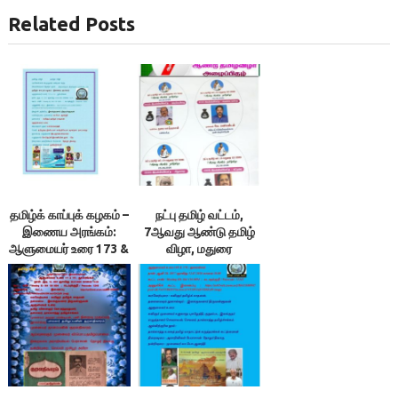
Related Posts
தமிழ்க் காப்புக் கழகம் –
நட்பு தமிழ் வட்டம்,
இணைய அரங்கம்:
7ஆவது ஆண்டு தமிழ்
ஆளுமையர் உரை 173 &
விழா, மதுரை
174 ; நூலரங்கம்