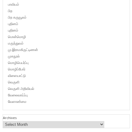
பாவியம்
பிற
பிற கருவூலம்
புதினம்
புதினம்
பொன்மொழி
மருத்துவம்
மு.இராமகிருட்டிணன்
முகநூல்
மொழிபெயர்ப்பு
மொழிப்போர்
விளையாட்டு
வெருளி
வெருளி அறிவியல்
வேலைவாய்ப்பு
வேளாண்மை
Archives