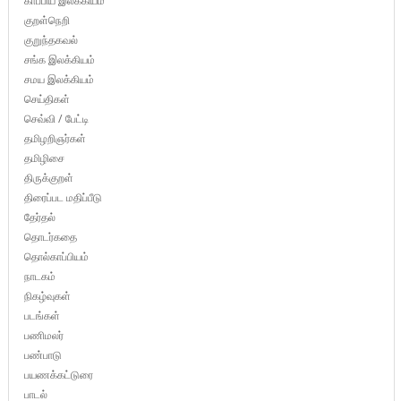
காப்பிய இலக்கியம்
குறள்நெறி
குறுந்தகவல்
சங்க இலக்கியம்
சமய இலக்கியம்
செய்திகள்
செவ்வி / பேட்டி
தமிழறிஞர்கள்
தமிழிசை
திருக்குறள்
திரைப்பட மதிப்பீடு
தேர்தல்
தொடர்கதை
தொல்காப்பியம்
நாடகம்
நிகழ்வுகள்
படங்கள்
பணிமலர்
பண்பாடு
பயணக்கட்டுரை
பாடல்