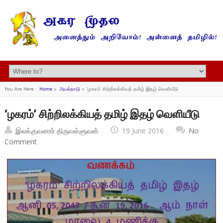
You Are Here :
Home
»
அயல்நாடு
»
‘ழகரம்’ சிற்றிலக்கியத் தமிழ் இதழ் வெளியீடு
‘ழகரம்’ சிற்றிலக்கியத் தமிழ் இதழ் வெளியீடு
இலக்குவனார் திருவள்ளுவன்
19 June 2016
No
Comment