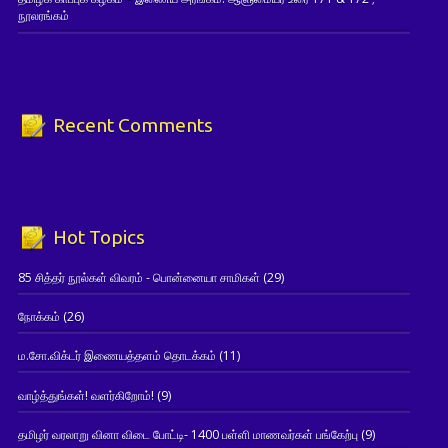
நூலரங்கம்
Recent Comments
Hot Topics
85 சித்தர் நூல்கள் விவரம் - பொன்னையா சாமிகள்
(29)
நோக்கம்
(26)
ம.சோ.விக்டர் இணையத்தளம் தொடக்கம்
(11)
வாழ்த்துங்கள்! வளர்கிறோம்!
(9)
தமிழர் வரலாறு வினா விடை போட்டி- 1400 பள்ளி மாணவர்கள் பங்கேற்பு
(9)