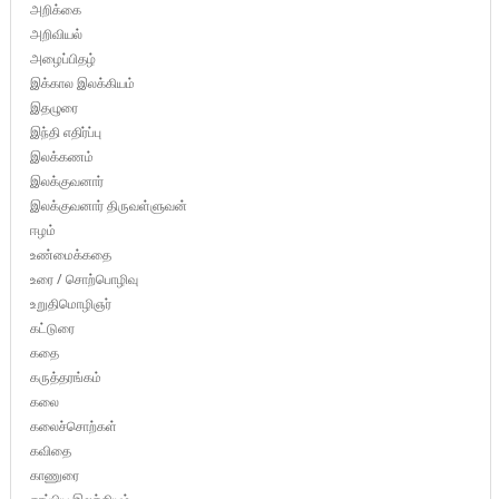
அறிக்கை
அறிவியல்
அழைப்பிதழ்
இக்கால இலக்கியம்
இதழுரை
இந்தி எதிர்ப்பு
இலக்கணம்
இலக்குவனார்
இலக்குவனார் திருவள்ளுவன்
ஈழம்
உண்மைக்கதை
உரை / சொற்பொழிவு
உறுதிமொழிஞர்
கட்டுரை
கதை
கருத்தரங்கம்
கலை
கலைச்சொற்கள்
கவிதை
காணுரை