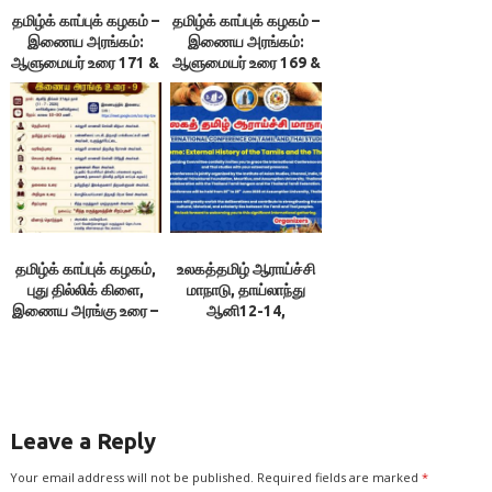
தமிழ்க் காப்புக் கழகம் –
தமிழ்க் காப்புக் கழகம் –
இணைய அரங்கம்:
இணைய அரங்கம்:
ஆளுமையர் உரை 171 &
ஆளுமையர் உரை 169 &
172 ; நூலரங்கம்
170 ; நூலரங்கம்
தமிழ்க் காப்புக் கழகம்,
உலகத்தமிழ் ஆராய்ச்சி
புது தில்லிக் கிளை,
மாநாடு, தாய்லாந்து
இணைய அரங்கு உரை –
ஆனி12-14,
9
2057/26.06.26-
28.06.26
Leave a Reply
Your email address will not be published.
Required fields are marked
*