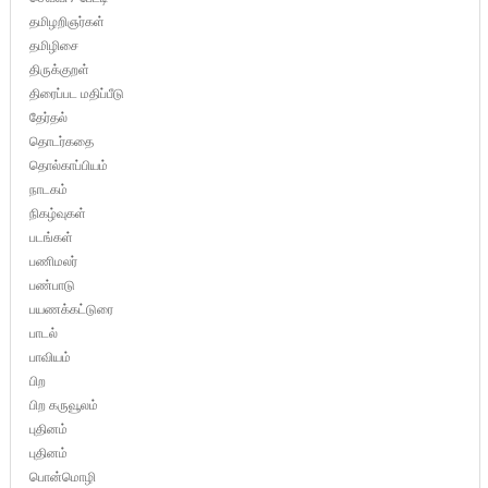
தமிழறிஞர்கள்
தமிழிசை
திருக்குறள்
திரைப்பட மதிப்பீடு
தேர்தல்
தொடர்கதை
தொல்காப்பியம்
நாடகம்
நிகழ்வுகள்
படங்கள்
பணிமலர்
பண்பாடு
பயணக்கட்டுரை
பாடல்
பாவியம்
பிற
பிற கருவூலம்
புதினம்
புதினம்
பொன்மொழி