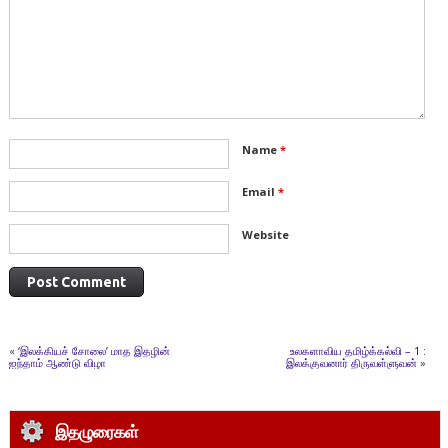
Name
*
Email
*
Website
«
‘இலக்கியச் சோலை’ மாத இதழின்
உலகளாவிய தமிழ்க்கல்வி – 1 :
ஐந்தாம் ஆண்டு விழா
இலக்குவனார் திருவள்ளுவன்
»
இதழுரைகள்