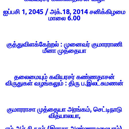
ஐப்பசி 1, 2045 / அக்.18, 2014 சனிக்கிழமை
மாலை 6.00
குத்துவிளக்கேற்றல் : முனைவர் குமாரராணி
மீனா முத்தையா
தலைமையும் கவியரசர் கண்ணதாசன்
விருதுகள் வழங்கலும் : திரு ப.இலட்சுமணன்
குமாரராசா முத்தையா அரங்கம், செட்டிநாடு
வித்யாலயா,
எம்.ஆர்.சி.நகர் (இராசா அண்ணாமலைபுரம்),