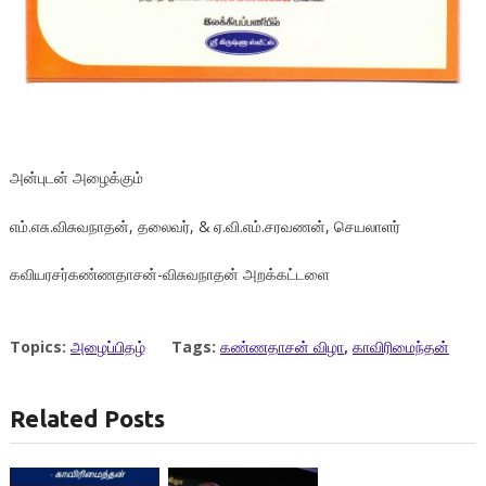
அன்புடன் அழைக்கும்
எம்.எசு.விசுவநாதன், தலைவர், & ஏ.வி.எம்.சரவணன், செயலாளர்
கவியரசர்கண்ணதாசன்-விசுவநாதன் அறக்கட்டளை
Topics:
அழைப்பிதழ்
Tags:
கண்ணதாசன் விழா
,
காவிரிமைந்தன்
Related Posts