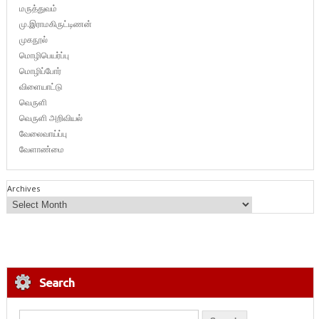
மருத்துவம்
மு.இராமகிருட்டிணன்
முகநூல்
மொழிபெயர்ப்பு
மொழிப்போர்
விளையாட்டு
வெருளி
வெருளி அறிவியல்
வேலைவாய்ப்பு
வேளாண்மை
Archives
Search