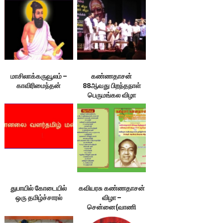
மாசிலாக்கருவூலம் –
கண்ணதாசன்
காவிரிமைந்தன்
88ஆவது பிறந்தநாள்
பெருமங்கல விழா
துபாயில் கோடையில்
கவியரசு கண்ணதாசன்
ஒரு தமிழ்ச்சாரல்
விழா –
சென்னை(வாணி
மஃகால் –