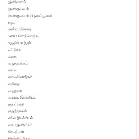
இலக்கணம்
இலக்குவனார்
இலக்குவனார் திருவள்ளுவன்
ஈழம்
உண்மைக்கதை
உரை / சொற்பொழிவு
உறுதிமொழிஞர்
கட்டுரை
கதை
கருத்தரங்கம்
கலை
கலைச்சொற்கள்
கவிதை
காணுரை
காப்பிய இலக்கியம்
குறள்நெறி
குறுந்தகவல்
சங்க இலக்கியம்
சமய இலக்கியம்
செய்திகள்
செவ்வி / பேட்டி