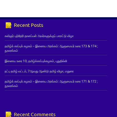
Recent Posts
கவிஞர் புத்தேரி தானப்பன் அவர்களுக்குப் பாராட்டு விழா
தமிழ்க் காப்புக் கழகம் – இணைய அரங்கம்: ஆளுமையர் உரை 173 & 174 ;
நூலரங்கம்
இணைய உரை 10, தமிழ்க்காப்புக்கழகம், புதுதில்லி
நட்பு தமிழ் வட்டம், 7ஆவது ஆண்டு தமிழ் விழா, மதுரை
தமிழ்க் காப்புக் கழகம் – இணைய அரங்கம்: ஆளுமையர் உரை 171 & 172 ;
நூலரங்கம்
Recent Comments