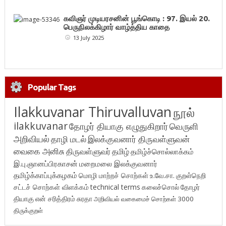
கவிஞர் முடியரசனின் பூங்கொடி : 97. இயல் 20.
பெருநிலக்கிழார் வாழ்த்திய காதை
13 July 2025
Popular Tags
Ilakkuvanar Thiruvalluvan
நூல்
ilakkuvanar
தோழர் தியாகு எழுதுகிறார்
வெருளி
அறிவியல்
தாழி மடல்
இலக்குவனார் திருவள்ளுவன்
வைகை அனிசு
திருவள்ளுவர்
தமிழ்
தமிழ்ச்சொல்லாக்கம்
இ.பு.ஞானப்பிரகாசன்
மறைமலை இலக்குவனார்
தமிழ்க்காப்புக்கழகம்
மொழி மாற்றச் சொற்கள்
உ.வே.சா.
குறள்நெறி
சட்டச் சொற்கள் விளக்கம்
technical terms
கலைச்சொல்
தோழர்
தியாகு
என் சரித்திரம்
சுரதா
அறிவியல் வகைமைச் சொற்கள் 3000
திருக்குறள்