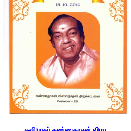
கவியரசர் கண்ணதாசன் விழா