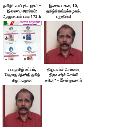
தமிழ்க் காப்புக் கழகம் –
இணைய உரை 10,
இணைய அரங்கம்:
தமிழ்க்காப்புக்கழகம்,
ஆளுமையர் உரை 173 &
புதுதில்லி
174 ; நூலரங்கம்
நட்பு தமிழ் வட்டம்,
திருவளர்ச் செல்வன்,
7ஆவது ஆண்டு தமிழ்
திருவளர்ச் செல்வி
விழா, மதுரை
சரியா? – இலக்குவனார்
திருவள்ளுவன்