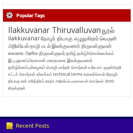
Popular Tags
Ilakkuvanar Thiruvalluvan
நூல்
ilakkuvanar
தோழர் தியாகு எழுதுகிறார்
வெருளி
அறிவியல்
தாழி மடல்
இலக்குவனார் திருவள்ளுவன்
வைகை அனிசு
திருவள்ளுவர்
தமிழ்
தமிழ்ச்சொல்லாக்கம்
இ.பு.ஞானப்பிரகாசன்
மறைமலை இலக்குவனார்
தமிழ்க்காப்புக்கழகம்
மொழி மாற்றச் சொற்கள்
உ.வே.சா.
குறள்நெறி
சட்டச் சொற்கள் விளக்கம்
technical terms
கலைச்சொல்
தோழர்
தியாகு
என் சரித்திரம்
சுரதா
அறிவியல் வகைமைச் சொற்கள் 3000
திருக்குறள்
Recent Posts