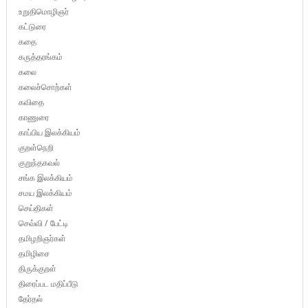
உறுதிமொழிஞர்
கட்டுரை
கதை
கருத்தரங்கம்
கலை
கலைச்சொற்கள்
கவிதை
காணுரை
காப்பிய இலக்கியம்
குறள்நெறி
குறுந்தகவல்
சங்க இலக்கியம்
சமய இலக்கியம்
செய்திகள்
செவ்வி / பேட்டி
தமிழறிஞர்கள்
தமிழிசை
திருக்குறள்
திரைப்பட மதிப்பீடு
தேர்தல்