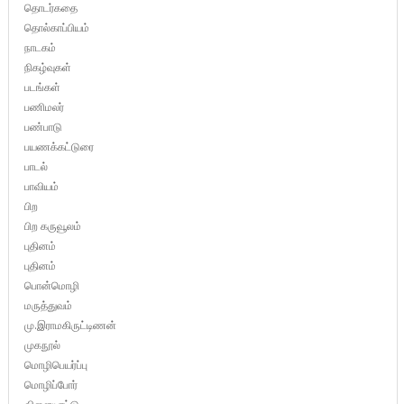
தொடர்கதை
தொல்காப்பியம்
நாடகம்
நிகழ்வுகள்
படங்கள்
பணிமலர்
பண்பாடு
பயணக்கட்டுரை
பாடல்
பாவியம்
பிற
பிற கருவூலம்
புதினம்
புதினம்
பொன்மொழி
மருத்துவம்
மு.இராமகிருட்டிணன்
முகநூல்
மொழிபெயர்ப்பு
மொழிப்போர்