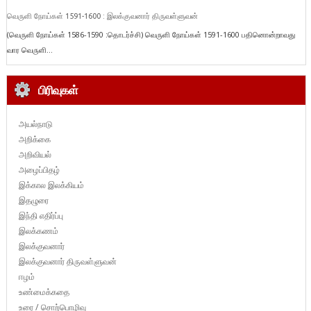
வெருளி நோய்கள் 1591-1600 : இலக்குவனார் திருவள்ளுவன்
(வெருளி நோய்கள் 1586-1590 :தொடர்ச்சி) வெருளி நோய்கள் 1591-1600 பதினொன்றாவது
வார வெருளி...
பிரிவுகள்
அயல்நாடு
அறிக்கை
அறிவியல்
அழைப்பிதழ்
இக்கால இலக்கியம்
இதழுரை
இந்தி எதிர்ப்பு
இலக்கணம்
இலக்குவனார்
இலக்குவனார் திருவள்ளுவன்
ஈழம்
உண்மைக்கதை
உரை / சொற்பொழிவு