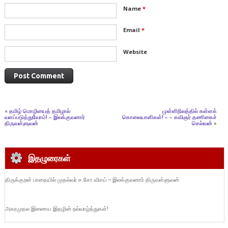
Name
*
Email
*
Website
«
தமிழ் மொழியைத் தமிழால்
முள்ளிநிலத்தில் கள்ளக்
வளப்படுத்துவோம்! – இலக்குவனார்
கொலையாளிகள்! – – கவிஞர் தணிகைச்
திருவள்ளுவன்
செல்வன்
»
இதழுரைகள்
திருக்குறள் பாதையில் முதல்வர் ச.சோ.விசய் – இலக்குவனார் திருவள்ளுவன்
அகரமுதல இணைய இதழின் நல்வாழ்த்துகள்!