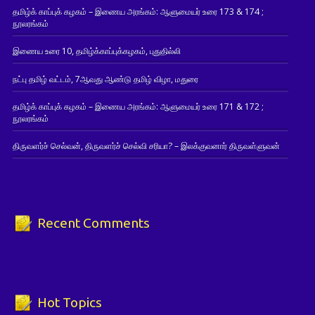
தமிழ்க் காப்புக் கழகம் – இணைய அரங்கம்: ஆளுமையர் உரை 173 & 174 ;
நூலரங்கம்
இணைய உரை 10, தமிழ்க்காப்புக்கழகம், புதுதில்லி
நட்பு தமிழ் வட்டம், 7ஆவது ஆண்டு தமிழ் விழா, மதுரை
தமிழ்க் காப்புக் கழகம் – இணைய அரங்கம்: ஆளுமையர் உரை 171 & 172 ;
நூலரங்கம்
திருவளர்ச் செல்வன், திருவளர்ச் செல்வி சரியா? – இலக்குவனார் திருவள்ளுவன்
Recent Comments
Hot Topics