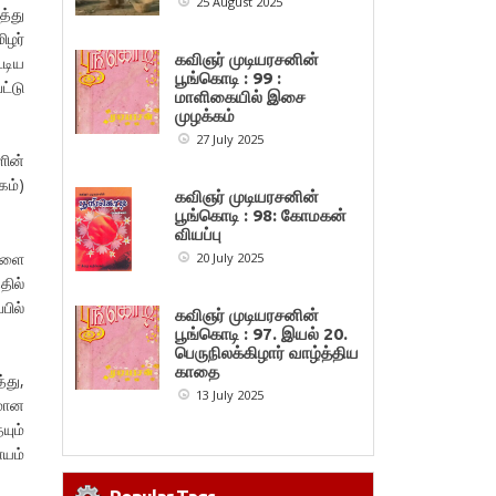
25 August 2025
்து
ழர்
கவிஞர் முடியரசனின்
ூடிய
பூங்கொடி : 99 :
ட்டு
மாளிகையில் இசை
முழக்கம்
27 July 2025
ளின்
ம்)
கவிஞர் முடியரசனின்
பூங்கொடி : 98: கோமகன்
வியப்பு
ுகளை
20 July 2025
தில்
பில்
கவிஞர் முடியரசனின்
பூங்கொடி : 97. இயல் 20.
பெருநிலக்கிழார் வாழ்த்திய
காதை
்து,
13 July 2025
மான
யும்
ாயம்