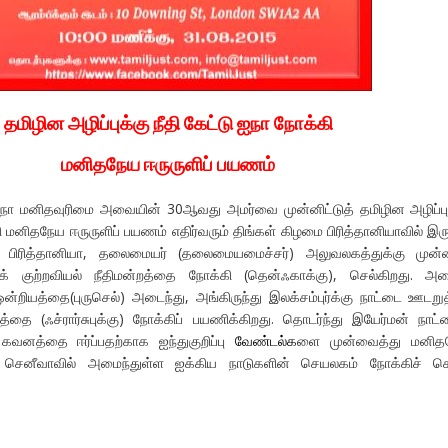
தமிழின அழிப்புக்கு நீதி கேட்டு ஐநா நோக்கி
மனிதநேய ஈருருளிப் பயணம்
நா மனிதவுரிமை அவையின் 30ஆவது அமர்வை முன்னிட்டுத் தமிழின அழிப்பு
ி மனிதநேய ஈருருளிப் பயணம் எதிர்வரும் திங்கள் கிழமை பிரித்தானியாவில் இரு
. பிரித்தானியா, தலைமையர் (தலைமையமைச்சர்) அலுவலகத்துக்கு முன்ன
ுக் குற்றவியல் நீதிமன்றத்தை நோக்கி (தென்ஃகாக்கு), செல்கிறது. அ
ன்றியத்தை(புருசெல்) அடைந்து, அங்கிருந்து இலக்சம்புர்க்கு நாட்டை ஊடறுத
்தை (ஃச்ரார்சுபுக்கு) நோக்கிப் பயணிக்கிறது. தொடர்ந்து இயேர்மன் நாட்
வனத்தை ஈர்ப்பதற்காக ஐந்துகுறிப்பு
வேண்டல்க
ளை முன்வைத்து மனித
ெனீவாவில் அமைந்துள்ள ஐக்கிய நாடுகளின் செயலகம் நோக்கிச் செ