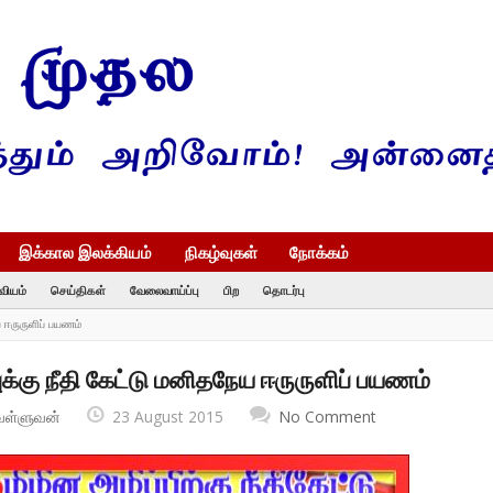
இக்கால இலக்கியம்
நிகழ்வுகள்
நோக்கம்
வியம்
செய்திகள்
வேலைவாய்ப்பு
பிற
தொடர்பு
ய ஈருருளிப் பயணம்
ுக்கு நீதி கேட்டு மனிதநேய ஈருருளிப் பயணம்
வள்ளுவன்
23 August 2015
No Comment