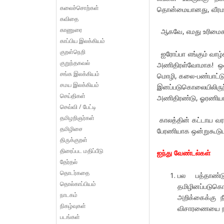
கலைச்சொற்கள்
தொன்மையானது, வீரமா
கவிதை
காணுரை
ஆகவே, எமது உரிமைகளை
காப்பிய இலக்கியம்
குறள்நெறி
ஐரோப்பா எங்கும் வாழ்க
குறுந்தகவல்
அணிதிரள்வோமாக! ஒன்
சங்க இலக்கியம்
மொழி, கலை-பண்பாட்டு வ
சமய இலக்கியம்
இனப்படுகொலையிலிருந்
செய்திகள்
அணிதிரண்டு, ஓரணியாக
செவ்வி / பேட்டி
தமிழறிஞர்கள்
காலத்தின் கட்டாய வரல
தமிழிசை
பேரணியாக ஒன்றுகூடுமா
திருக்குறள்
திரைப்பட மதிப்பீடு
ஐந்து வேண்டல்கள்
தேர்தல்
தொடர்கதை
பல பத்தாண்ட
தொல்காப்பியம்
தமிழினப்படுக
நாடகம்
அறிக்கைக்கு ந
நிகழ்வுகள்
விசாரணையை நடா
படங்கள்