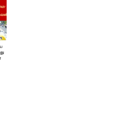
ிய
து
்