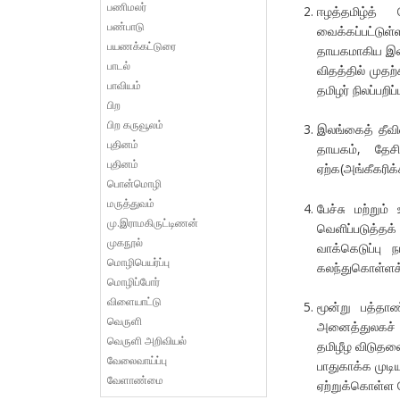
பணிமலர்
ஈழத்தமிழ்த்
பண்பாடு
வைக்கப்பட்டு
பயணக்கட்டுரை
தாயகமாகிய இலங்
பாடல்
விதத்தில் முத
பாவியம்
தமிழர் நிலப்பறி
பிற
பிற கருவூலம்
இலங்கைத் தீவி
புதினம்
தாயகம், தேச
புதினம்
ஏற்க(அங்கீகரிக
பொன்மொழி
மருத்துவம்
பேச்சு மற்றும
மு.இராமகிருட்டிணன்
வெளிப்படுத்தக
முகநூல்
வாக்கெடுப்பு 
மொழிபெயர்ப்பு
கலந்துகொள்ளக் 
மொழிப்போர்
விளையாட்டு
மூன்று பத்தா
வெருளி
அனைத்துலகச் 
வெருளி அறிவியல்
தமிழீழ விடுதலை
வேலைவாய்ப்பு
பாதுகாக்க முட
வேளாண்மை
ஏற்றுக்கொள்ள 