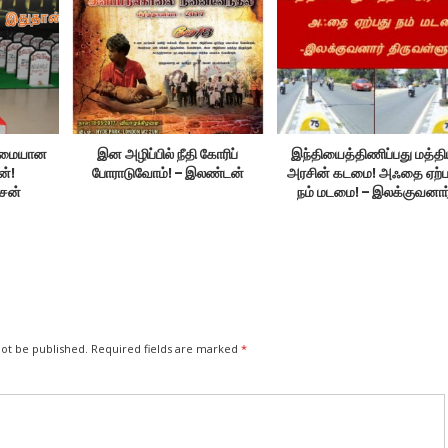
உண்மையான
இன அழிப்பில் நீதி கோரிப்
இந்தியைத்திணிப்பது மத்த
ன்!
போராடுவோம்! – இலண்டன்
அரசின் கடமை! அஃதை ஏற்ப
ாசன்
நம் மடமை! – இலக்குவனார
திருவள்ளுவன்
not be published.
Required fields are marked
*