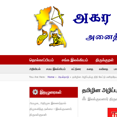
தொல்காப்பியம்
சங்க இலக்கியம்
திருக்குறள்
அறிவியல்
சமய இலக்கியம்
கட்டுரை
கதை
கவிதை
பா
You Are Here :
Home
»
அயல்நாடு
»
தமிழின அழிப்புக்கு நீதி கேட்டு மனிதநே
தமிழின அழிப்ப
இதழுரைகள்
இலக்குவனார் திரு
அமமுக, அதிமுக இணைந்தால்
திமுகவிற்கு நன்மை – இலக்குவனார்
திருவள்ளுவன்