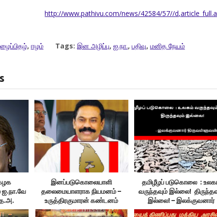
http://www.pathivu.com/news/42584/57//d,article_full.
ழைப்பிதழ்
,
ஈழம்
Tags:
இன அழிப்பு
,
ஐ.நா.
,
பதிவு
,
மனித நேயம்
s
்கழக
இனப்படுகொலையாளி
தமிழீழப் படுகொலை : உலக
் ஐ.நா.வே
தலைமையாளராக நியமனம் –
வருந்தவும் இல்லை! திருந்தவ
.த.அ.
உருத்திரகுமாரன் கண்டனம்
இல்லை! – இலக்குவனார்
திருவள்ளுவன்