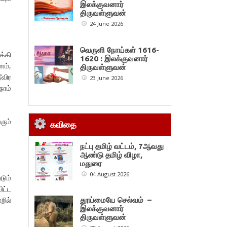
இலக்குவனார்
திருவள்ளுவன்
24 June 2026
வெருளி நோய்கள் 1616-
க்கி
1620 : இலக்குவனார்
னம்,
திருவள்ளுவன்
ீவிர
23 June 2026
நாம்
ரும்
கவிதை
நட்பு தமிழ் வட்டம், 7ஆவது
ஆண்டு தமிழ் விழா,
மதுரை
04 August 2026
ும்
ட்ட
றில்
தூய்மையே செல்வம் –
இலக்குவனார்
திருவள்ளுவன்