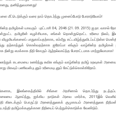
னது, தனித்துவமானது!
 மீட்டெடுக்கும் வரை நாம் தொடர்ந்து முனைப்போடு போராடுவோம்!
ின்ற தமிழர்கள் யாவரும் புரட்டாசி 04, 2046 (21. 09. 2015) ஐ.நா. வாசல் நோ
றுபட்ட தமிழரின் எழுச்சியாக, எங்கள் தொன்றுதொட்ட உரிமை நிலம், இ
ிழுமியங்களைப் பாதுகாப்பதற்காக, எம்மீது கட்டவிழ்த்துவிடப்பட்டுள்ள மென்த
து தற்காத்துக் கொள்வதற்காக ஐரோப்பா எங்கும் வாழ்கின்ற தமிழர்கள் 
 நின்று எமக்காக நீதி கோரும் ஆற்றல்வாய்ந்த போராட்டமாக மாற்றுவோமாக!
ாற்றுக் கடமையை உணர்ந்து சுவிசு எங்கும் வாழ்கின்ற தமிழ் உறவுகள் அனைவ
று மிகவும் பணிவன்புடனும் உரிமையுடனும் கேட்டுக்கொள்கிறோம்.
ுகளாக, இலங்கைத்தீவில் சிங்கள அரசினால் தொடர்ந்து நடத்தப்பட
ொலையை ஆராய்ந்து, ஐக்கிய நாடுகள் அவை மார்ச்சு, 2011இல் வெளியி
ீதி கிடைக்கும் பொருட்டு அனைத்துலகக் குமுகாயம் அனைத்துலக நீதிமன்
த்தி தமிழ்மக்களுக்கான நீதியைப் பெற்றுக்கொடுக்க வேண்டும்.