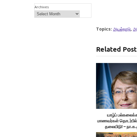
Archives
Topics:
அயல்நாடு
,
அ
Related Post
யாழ்ப் பல்கலைக
மாணவர்கள் தொடர்பில
தலையிடு! – நா.க