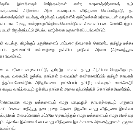
 தேசிய இனத்தைச் சேர்ந்தவர்கள் என்ற காரணத்திற்காகத் தடுத
ள்ளவர்களைச் சிறீலங்கா அரசு உடனடியாக விடுதலை செய்வதோடு, தமி
கைத்தீவின் வடக்கு, கிழக்குப் பகுதிகளில் தமிழ்மக்கள் உரிமையுடன் வாழக்க
ற்கட்டமாக அங்கு வன்முறையில்நிலைகொண்டுள்ள சிங்களப் படை வெளியேற்றப்ப
ப்பு உடன் நிறுத்தப்பட்டு இயல்பு வாழ்க்கை உருவாக்கப்படவேண்டும்.
ன் வடக்கு, கிழக்குப் பகுதிகளைப் பரம்பரை நிலமாகக் கொண்ட தமிழீழ மக்க
ியம், தன்னாட்சி என்பவற்றை ஐக்கிய நாடுகள் அவை (அனைத்துலக
்க) வேண்டும்.
் ஊடக உரிமை வழங்கப்பட்டு, தமிழீழ மக்கள் தமது அரசியல் பெருவிருப்ப
் கூடிய வகையில் ஐக்கிய நாடுகள் அவையின் கண்காணிப்பில் தமிழர் தாயகத்
நடத்தப்படவேண்டும். அதேவேளை புலம்பெயர் தமிழீழ மக்களும் வாக்கெடுப்
கூடிய வாய்ப்பையும் ஐக்கிய நாடுகள் அவை ஏற்படுத்திக் கொடுக்கவேண்டும்.
ண்டுகாலமாக எமது மக்களையும் எமது மரபுவழித் தாயகத்தையும் பாதுகாத
சட்டங்களை மதித்து, நடைமுறை அரசை நிறுவிய எமது விடுதலை இயக்க
ப்புலிகள் அமைப்பினால் மட்டுமே தொடர்ந்தும் எமது மக்களையும் எமது நிலத்தை
ியும். ஆகவே இவ்வமைப்பை எமது விடுதலை இயக்கமாக அனைத்துலகக் குமுக
வேண்டும்.