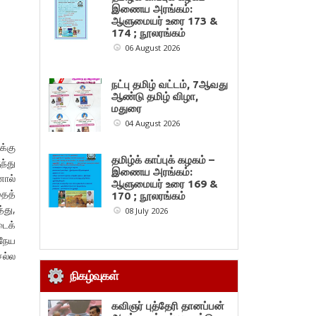
இணைய அரங்கம்:
ஆளுமையர் உரை 173 &
174 ; நூலரங்கம்
06 August 2026
நட்பு தமிழ் வட்டம், 7ஆவது
ஆண்டு தமிழ் விழா,
மதுரை
04 August 2026
க்கு
தமிழ்க் காப்புக் கழகம் –
ந்து
இணைய அரங்கம்:
ால்
ஆளுமையர் உரை 169 &
தைத்
170 ; நூலரங்கம்
்து,
08 July 2026
டைக்
நேய
ல்ல
நிகழ்வுகள்
கவிஞர் புத்தேரி தானப்பன்