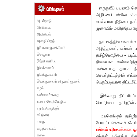
ஈருருளிப் பயணம் செல
பிரிவுகள்
அழிப்பைப் பல்லின மக்க
அயல்நாடு
எமக்கான நீதியை நாம
அறிக்கை
முறையில் மனிதநேய ஈர
அறிவியல்
அழைப்பிதழ்
தாயகத்தில் எங்கள் உ
இக்கால இலக்கியம்
அழித்தவன், எங்கள்
இதழுரை
தமிழ்மொழியை – படிப்ப
இந்தி எதிர்ப்பு
நிலையாக வன்கவர்ந்த
இலக்கணம்
பண்டையத் தாயக நில
இலக்குவனார்
செயற்றிட்டத்தில் சி
இலக்குவனார் திருவள்ளுவன்
பெரும்படியான திட்டமிட்
ஈழம்
உண்மைக்கதை
இவ்வாறு திட்டமிடப்ப
உரை / சொற்பொழிவு
மொழியை – தமிழரின் க
உறுதிமொழிஞர்
கட்டுரை
உலகெங்கும் தமிழர்கள
கதை
போராட்டங்களைச் செய
கருத்தரங்கம்
எங்கள் உரிமைக்காக ஓங
கலை
எங்கள் உயிருக்கு ந