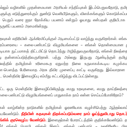
்லும் வழிகளில் முதன்மையான அரசியல் சந்திப்புகள் இடம்பெறுவதோடு, தம
ளுக்கு எடுத்துரைக்கும் துண்டு வெளியீடுகளும், விளக்கங்களும் கொடுக்கப்பட
் பெறும் வரை ஐநா நோக்கிய பயணம் என்றும் ஓயாது என்பதன் குறியீடாக
ுருளிப் பயணம் அமைகின்றது.
றவுகள் எதிரியின்
ஆக்கிரமிப்புக்குள்
அடிமைப்பட்டு வாழ்ந்து வருகிறார்கள். எங
 பரம்பரையை – கலை-பண்பாட்டு விழுமியங்களை – எங்கள் தொன்மையான 
டியாக நுட்பமாகத் திட்டமிட்டு தொடர்ந்து அழித்துவருவதோடு, எங்கள் நிலத்தை
ு தன்னகப்படுத்திவருகிறான். பத்து அல்லது இருபது ஆண்டிற்குள் தமிழ
த்தில் தமிழர்கள் உரிமைகூற ஏதுமற்ற நிலை உருவாகக்கூடிய கமுக்க
ங்கள-பௌத்த பேரினவாத அரசு தீவிர முனைப்பு காட்டி வருகிறது. இவ்வாறான
ட மென்தீவிர இனவழிப்பு எம்மீது கட்டவிழ்த்து விடப்பட்டுள்ளது.
ட்ட ஒரு மென்தீவிர இனவழிப்பிலிருந்து எமது உறவுகளை, எமது தாய்நிலத்
லை-பண்பாட்டு விழுமியங்களைப் பாதுகாக்க நாம் என்ன செய்யப்போகிறோம்?
் வாழ்கின்ற நாடுகளில் தமிழர்கள் ஓரணியாக எழுச்சிபெற்று ஆற்றல்வாய
்யவேண்டும்.
நீதியின் கதவுகள் திறக்கப்படும்வரை நாம் ஓய்ந்துவிடாது தொடர்
்கிக் குரலெழுப்ப வேண்டும்.
இளைஞர்கள் போராட்டத்தில் குதிக்கவேண்டும். த
ிகர்! எங்கள் மொழி, எங்கள் இனம், எங்கள் பண்பாடு – உலகிலேயே மிக