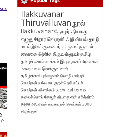
Popular Tags
aspx
Ilakkuvanar
Thiruvalluvan
நூல்
ilakkuvanar
தோழர் தியாகு
எழுதுகிறார்
வெருளி அறிவியல்
தாழி
மடல்
இலக்குவனார் திருவள்ளுவன்
வைகை அனிசு
திருவள்ளுவர்
தமிழ்
தமிழ்ச்சொல்லாக்கம்
இ.பு.ஞானப்பிரகாசன்
மறைமலை இலக்குவனார்
தமிழ்க்காப்புக்கழகம்
மொழி மாற்றச்
சொற்கள்
உ.வே.சா.
குறள்நெறி
சட்டச்
சொற்கள் விளக்கம்
technical terms
கலைச்சொல்
தோழர் தியாகு
என் சரித்திரம்
சுரதா
அறிவியல் வகைமைச் சொற்கள் 3000
திருக்குறள்
ம்
ும்