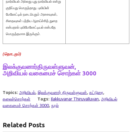
நகர்வியல் அல்லது புது நகர்வியல் என்று
குறிப்பது பொருந்தாது. புவியின்
மேலோட்டில் நடைபெறும் அசைவுகள்,
சிதைவுகள் பற்றிய ஆராய்ச்சித் துறை
என்பதால் புவிமேலோட்டியல் என்பதே
பொருத்தமாக இருக்கும்.
(
தொடரும்
)
இலக்குவனார்திருவள்ளுவன்,
அறிவியல்
வகைமைச்
சொற்கள் 3
000
Topics:
அறிவியல்
,
இலக்குவனார் திருவள்ளுவன்
,
கட்டுரை
,
கலைச்சொற்கள்
Tags:
Ilakkuvanar Thiruvalluvan
,
அறிவியல்
வகைமைச் சொற்கள் 3000
,
நூல்
Related Posts