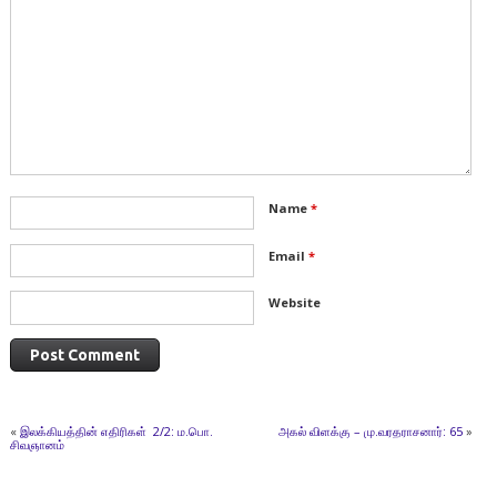
Name
*
Email
*
Website
«
இலக்கியத்தின் எதிரிகள் 2/2: ம.பொ.
அகல் விளக்கு – மு.வரதராசனார்: 65
»
சிவஞானம்