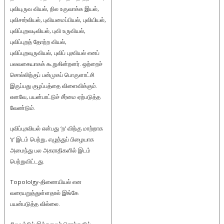
புவியுருவ வியல், நில உருவாக்க இயல்,
புவிசார்வியல், புவியமைப்பியல், புவியியல்,
புவிப்புறவடிவியல், புவி உருவியல்,
புவிப்புறத் தோற்ற வியல்,
புவிப்புறவுருவியல், புவிப் பு
ர
வியல் எனப்
பலவகையாகக் கூறுகின்றனர். ஒற்றைச்
சொல்லிற்குப் பன்முகப் பொருளாட்சி
இருப்பது குழப்பத்தை விளைவிக்கும்.
எனவே, பயன்பாட்டுச் சீர்மை ஏற்படுத்த
வேண்டும்.
புவிப்பு
ர
வியல் என்பது ‘ற’ விற்கு மாற்றாக
‘ர’ இடம் பெற்று, எழுத்துப் பிழையாக
அமைந்து பல அகராதிகளில் இடம்
பெற்றுவிட்டது.
Topololgy-திணையியல் என
வரையறுத்துள்ளதால் இங்கே
பயன்படுத்த வில்லை.