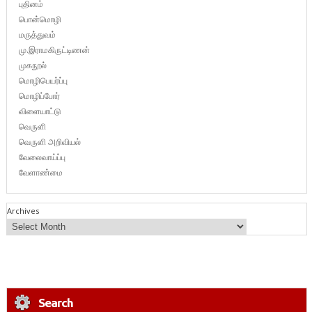
புதினம்
பொன்மொழி
மருத்துவம்
மு.இராமகிருட்டிணன்
முகநூல்
மொழிபெயர்ப்பு
மொழிப்போர்
விளையாட்டு
வெருளி
வெருளி அறிவியல்
வேலைவாய்ப்பு
வேளாண்மை
Archives
Search