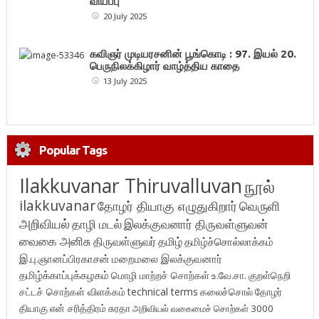
வியப்பு
20 July 2025
கவிஞர் முடியரசனின் பூங்கொடி : 97. இயல் 20.
பெருநிலக்கிழார் வாழ்த்திய காதை
13 July 2025
Popular Tags
Ilakkuvanar Thiruvalluvan
நூல்
ilakkuvanar
தோழர் தியாகு எழுதுகிறார்
வெருளி
அறிவியல்
தாழி மடல்
இலக்குவனார் திருவள்ளுவன்
வைகை அனிசு
திருவள்ளுவர்
தமிழ்
தமிழ்ச்சொல்லாக்கம்
இ.பு.ஞானப்பிரகாசன்
மறைமலை இலக்குவனார்
தமிழ்க்காப்புக்கழகம்
மொழி மாற்றச் சொற்கள்
உ.வே.சா.
குறள்நெறி
சட்டச் சொற்கள் விளக்கம்
technical terms
கலைச்சொல்
தோழர்
தியாகு
என் சரித்திரம்
சுரதா
அறிவியல் வகைமைச் சொற்கள் 3000