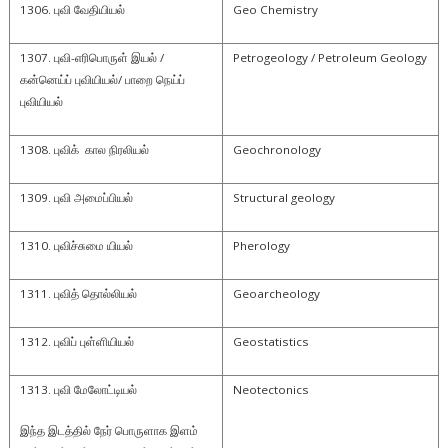
1306. புவி வேதியியல்
Geo Chemistry
1307. புவி-எரிபொருள் இயல் /
Petrogeology / Petroleum Geology
கன்னெய்ப் புவியியல்/ பாறை நெய்ப்
புவியியல்
1308. புவிக் கால நிரலியல்
Geochronology
1309. புவி அமைப்பியல்
Structural geology
1310. புவிச்சுமை யியல்
Pherology
1311. புவித் தொல்லியல்
Geoarcheology
1312. புவிப் புள்ளியியல்
Geostatistics
1313. புவி மேலோட்டியல்
Neotectonics
இந்த இடத்தில் நேர் பொருளாக இளம்