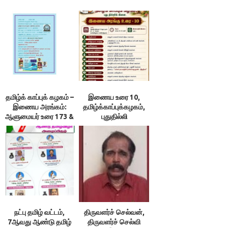
தமிழ்க் காப்புக் கழகம் –
இணைய உரை 10,
இணைய அரங்கம்:
தமிழ்க்காப்புக்கழகம்,
ஆளுமையர் உரை 173 &
புதுதில்லி
174 ; நூலரங்கம்
நட்பு தமிழ் வட்டம்,
திருவளர்ச் செல்வன்,
7ஆவது ஆண்டு தமிழ்
திருவளர்ச் செல்வி