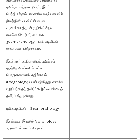
சிலவற்றில் இக்கலைச் சொற்களில்
புவிக்கு மாற்றாக நில(ம்) இடம்
பெற்றிருக்கும். எல்லாமே அடிப்படையில்
நிலத்தின் – புவியின் வடிவ
அமைப்பைத்தான் குறிக்கின்றன.
எனவே, சொற் சீர்மையாக
geomorphology – புவி வடிவியல்
எனப் பயன் படுத்தலாம்.
இவற்றுள் புவிப்புறவியல் புவிக்குப்
புறத்தே விண்ணில் உள்ள
பொருள்களைக் குறிக்கவும்
(Exogeology) பயன்படுகிறது. எனவே,
குழப்பத்தைத் தவிர்க்க இச்சொல்லைத்
தவிர்ப்பதே நல்லது.
புவி வடிவியல் – Geomorphology
இலக்கண இயலில் Morphology =
உருபனியல் எனப் பொருள்.