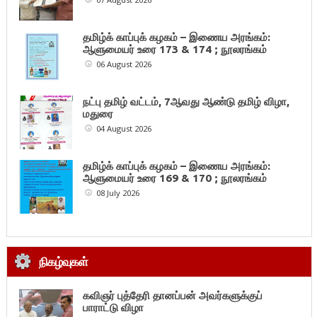
தமிழ்க் காப்புக் கழகம் – இணைய அரங்கம்:
ஆளுமையர் உரை 173 & 174 ; நூலரங்கம்
06 August 2026
நட்பு தமிழ் வட்டம், 7ஆவது ஆண்டு தமிழ் விழா,
மதுரை
04 August 2026
தமிழ்க் காப்புக் கழகம் – இணைய அரங்கம்:
ஆளுமையர் உரை 169 & 170 ; நூலரங்கம்
08 July 2026
நிகழ்வுகள்
கவிஞர் புத்தேரி தானப்பன் அவர்களுக்குப்
பாராட்டு விழா