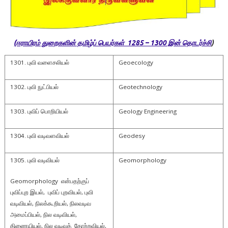
(ஈராயிரம் துறைகளின் தமிழ்ப் பெயர்கள் 1285 – 1300 இன் தொடர்ச்சி
)
1301. புவி வளைசலியல்
Geoecology
1302. புவி நுட்பியல்
Geotechnology
1303. புவிப் பொறியியல்
Geology Engineering
1304. புவி வடிவளவியல்
Geodesy
1305. புவி வடிவியல்
Geomorphology
Geomorphology என்பதற்குப்
புவிப்புற இயல், புவிப் புறவியல், புவி
வடிவியல், நிலக்கூறியல், நிலவடிவ
அமைப்பியல், நில வடிவியல்,
திணையியல், நில வடிவத் தோற்றவியல்,