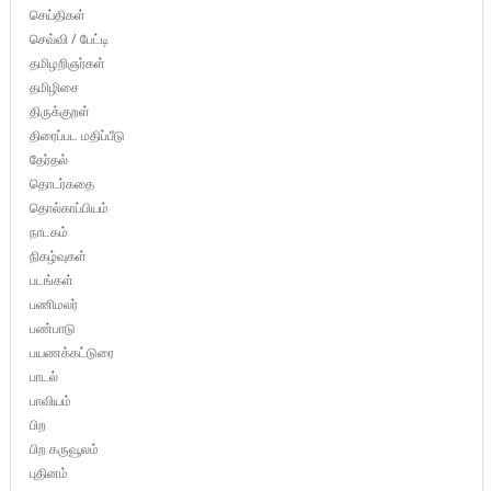
செய்திகள்
செவ்வி / பேட்டி
தமிழறிஞர்கள்
தமிழிசை
திருக்குறள்
திரைப்பட மதிப்பீடு
தேர்தல்
தொடர்கதை
தொல்காப்பியம்
நாடகம்
நிகழ்வுகள்
படங்கள்
பணிமலர்
பண்பாடு
பயணக்கட்டுரை
பாடல்
பாவியம்
பிற
பிற கருவூலம்
புதினம்