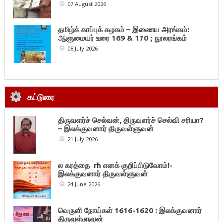
07 August 2026
தமிழ்க் காப்புக் கழகம் – இணைய அரங்கம்:
ஆளுமையர் உரை 169 & 170 ; நூலரங்கம்
08 July 2026
கட்டுரை
திருவளர்ச் செல்வன், திருவளர்ச் செல்வி சரியா?
– இலக்குவனார் திருவள்ளுவன்
21 July 2026
ல கரத்தை rh எனக் குறிப்பிடுவோம்!-
இலக்குவனார் திருவள்ளுவன்
24 June 2026
வெருளி நோய்கள் 1616-1620 : இலக்குவனார்
திருவள்ளுவன்