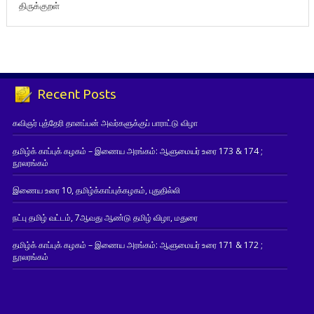
திருக்குறள்
Recent Posts
கவிஞர் புத்தேரி தானப்பன் அவர்களுக்குப் பாராட்டு விழா
தமிழ்க் காப்புக் கழகம் – இணைய அரங்கம்: ஆளுமையர் உரை 173 & 174 ;
நூலரங்கம்
இணைய உரை 10, தமிழ்க்காப்புக்கழகம், புதுதில்லி
நட்பு தமிழ் வட்டம், 7ஆவது ஆண்டு தமிழ் விழா, மதுரை
தமிழ்க் காப்புக் கழகம் – இணைய அரங்கம்: ஆளுமையர் உரை 171 & 172 ;
நூலரங்கம்