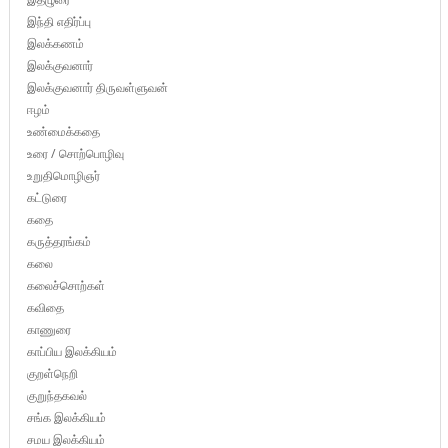
இந்தி எதிர்ப்பு
இலக்கணம்
இலக்குவனார்
இலக்குவனார் திருவள்ளுவன்
ஈழம்
உண்மைக்கதை
உரை / சொற்பொழிவு
உறுதிமொழிஞர்
கட்டுரை
கதை
கருத்தரங்கம்
கலை
கலைச்சொற்கள்
கவிதை
காணுரை
காப்பிய இலக்கியம்
குறள்நெறி
குறுந்தகவல்
சங்க இலக்கியம்
சமய இலக்கியம்