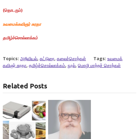
(
தொடரும்
)
உ
வமைக்கவிஞர்
சுரதா
தமிழ்ச்சொல்லாக்கம்
Topics:
அறிவியல்
,
கட்டுரை
,
கலைச்சொற்கள்
Tags:
உவமைக்
கவிஞர் சுரதா
,
தமிழ்ச்சொல்லாக்கம்
,
நூல்
,
மொழி மாற்றச் சொற்கள்
Related Posts