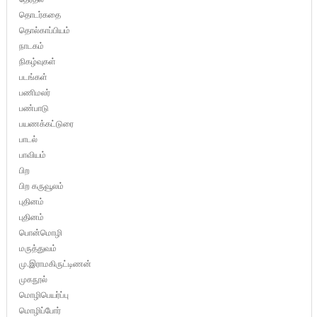
தொடர்கதை
தொல்காப்பியம்
நாடகம்
நிகழ்வுகள்
படங்கள்
பணிமலர்
பண்பாடு
பயணக்கட்டுரை
பாடல்
பாவியம்
பிற
பிற கருவூலம்
புதினம்
புதினம்
பொன்மொழி
மருத்துவம்
மு.இராமகிருட்டிணன்
முகநூல்
மொழிபெயர்ப்பு
மொழிப்போர்