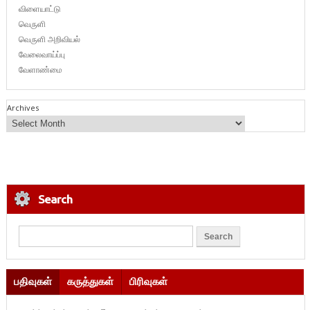
விளையாட்டு
வெருளி
வெருளி அறிவியல்
வேலைவாய்ப்பு
வேளாண்மை
Archives
Search
பதிவுகள்
கருத்துகள்
பிரிவுகள்