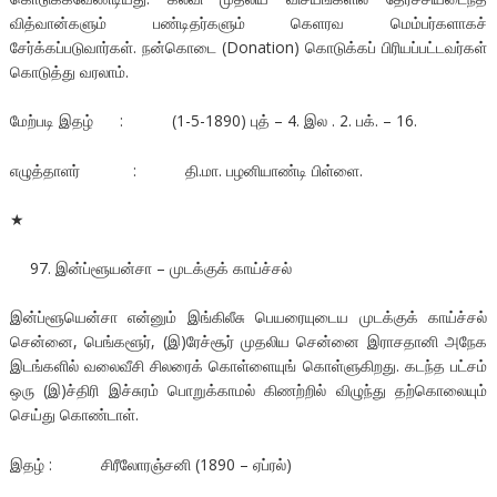
வித்வான்களும் பண்டிதர்களும் கெளரவ மெம்பர்களாகச்
சேர்க்கப்படுவார்கள். நன்கொடை (Donation) கொடுக்கப் பிரியப்பட்டவர்கள்
கொடுத்து வரலாம்.
மேற்படி இதழ் : (1-5-1890) புத் – 4. இல . 2. பக். – 16.
எழுத்தாளர் : தி.மா. பழனியாண்டி பிள்ளை.
★
இன்ப்ளூயன்சா – முடக்குக் காய்ச்சல்
இன்ப்ளூயென்சா என்னும் இங்கிலீசு பெயரையுடைய முடக்குக் காய்ச்சல்
சென்னை, பெங்களூர், (இ)ரேச்சூர் முதலிய சென்னை இராசதானி அநேக
இடங்களில் வலைவீசி சிலரைக் கொள்ளையுங் கொள்ளுகிறது. கடந்த பட்சம்
ஒரு (இ)ச்திரி இச்சுரம் பொறுக்காமல் கிணற்றில் விழுந்து தற்கொலையும்
செய்து கொண்டாள்.
இதழ் : சிரீலோரஞ்சனி (1890 – ஏப்ரல்)