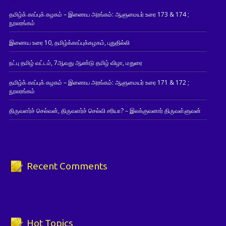
தமிழ்க் காப்புக் கழகம் – இணைய அரங்கம்: ஆளுமையர் உரை 173 & 174 ;
நூலரங்கம்
இணைய உரை 10, தமிழ்க்காப்புக்கழகம், புதுதில்லி
நட்பு தமிழ் வட்டம், 7ஆவது ஆண்டு தமிழ் விழா, மதுரை
தமிழ்க் காப்புக் கழகம் – இணைய அரங்கம்: ஆளுமையர் உரை 171 & 172 ;
நூலரங்கம்
திருவளர்ச் செல்வன், திருவளர்ச் செல்வி சரியா? – இலக்குவனார் திருவள்ளுவன்
Recent Comments
Hot Topics