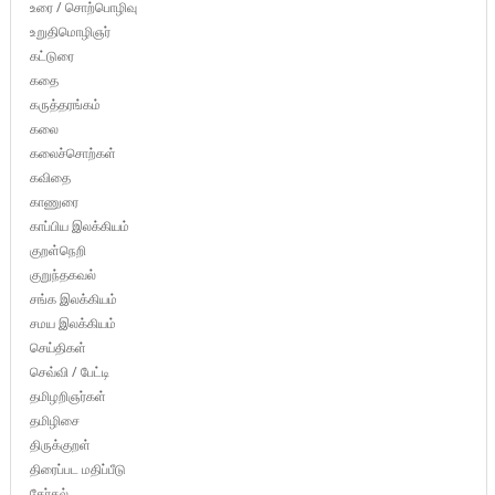
உரை / சொற்பொழிவு
உறுதிமொழிஞர்
கட்டுரை
கதை
கருத்தரங்கம்
கலை
கலைச்சொற்கள்
கவிதை
காணுரை
காப்பிய இலக்கியம்
குறள்நெறி
குறுந்தகவல்
சங்க இலக்கியம்
சமய இலக்கியம்
செய்திகள்
செவ்வி / பேட்டி
தமிழறிஞர்கள்
தமிழிசை
திருக்குறள்
திரைப்பட மதிப்பீடு
தேர்தல்