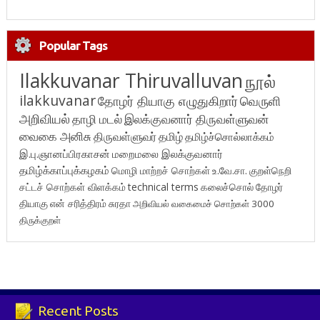
Popular Tags
Ilakkuvanar Thiruvalluvan
நூல்
ilakkuvanar
தோழர் தியாகு எழுதுகிறார்
வெருளி
அறிவியல்
தாழி மடல்
இலக்குவனார் திருவள்ளுவன்
வைகை அனிசு
திருவள்ளுவர்
தமிழ்
தமிழ்ச்சொல்லாக்கம்
இ.பு.ஞானப்பிரகாசன்
மறைமலை இலக்குவனார்
தமிழ்க்காப்புக்கழகம்
மொழி மாற்றச் சொற்கள்
உ.வே.சா.
குறள்நெறி
சட்டச் சொற்கள் விளக்கம்
technical terms
கலைச்சொல்
தோழர்
தியாகு
என் சரித்திரம்
சுரதா
அறிவியல் வகைமைச் சொற்கள் 3000
திருக்குறள்
Recent Posts