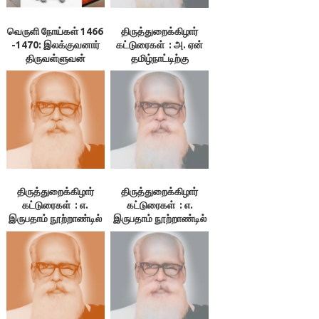
வெருளி நோய்கள் 1466
திருத்துறைக்கிழார்
-1470: இலக்குவனார்
கட்டுரைகள் : அ. ஏன்
திருவள்ளுவன்
தமிழ்நாட்டிற்கு
விடுதலை?
திருத்துறைக்கிழார்
திருத்துறைக்கிழார்
கட்டுரைகள் : எ.
கட்டுரைகள் : எ.
இருபதாம் நூற்றாண்டில்
இருபதாம் நூற்றாண்டில்
தமிழ்நாட்டின் நிலைமை
தமிழ்நாட்டின் நிலைமை
– 3. குமுகாய அமைப்பு,
– 1.தமிழ்நாடு. 2. மொழி
4.பொருளியல் நிலை,
5.மக்கள் வாழ்க்கை
நிலை