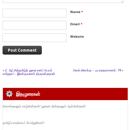
Name
*
Email
*
Website
«
2. ஆட்சித்தமிழ்த் துறை எனப் பெயர்
அகல் விளக்கு – மு.வரதராசனார்: 74
»
மாற்றுக! – இலக்குவனார் திருவள்ளுவன்
இதழுரைகள்
கொன்றவனும் வாழ்கின்றான்! துணை நின்றவனும் ஆள்கின்றான்!
தமிழ்ப்பாரதியைப் போற்றுவோம்!