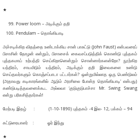
★
Power loom – அடிக்கும் தறி
Pendulam – தொங்கியாடி
அச்சடிக்கிற விதத்தை உண்டாக்கிய சான் பாசுட்டு (John Faust) என்பவரைப்
பிசாசின் தோழன் என்றும், பிசாசைக் கைவசப்படுத்திக் கொண்டு புத்தகம்
புத்தகமாய் உற்பத்தி செய்கிறானென்றும் சொன்னார்களன்றோ? நூற்கிற
யந்திரம், சாயமிடும் யந்திரம், அடிக்கும் தறி இவைகளை உண்டு
செய்தவர்களும் கொஞ்சப்பாடா பட்டார்கள்? ஒன்றுமில்லாத ஒரு பெண்டுலம்
(அதாவது கடிகாரங்களில் ஆடும் அரசிலை போன்ற தொங்கியாடி’ என்பது)
கண்டுபடித்தவனைக்கூட அல்லவா ‘குடுகுடுபாச்சா Mr. Swing Swang
என்று பரிகசித்தார்கள்!
மேற்படி இதழ் : (1-10-1890) புத்தகம் -4 இல- 12, பக்கம் – 94
கட்டுரையாளர் : ஓர் இந்து
★