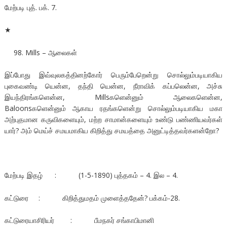
மேற்படி புத். பக். 7.
★
Mills – ஆலைகள்
இப்போது இவ்வுலகத்தினற்கோர் பெரும்பேறென்று சொல்லும்படியாகிய
புகைவண்டி யென்ன, தந்தி யென்ன, நீராவிக் கப்பலென்ன, அச்சு
இயந்திரங்களென்ன, Millsகளென்னும் ஆலைகளென்ன,
Baloonsகளென்னும் ஆகாய ரதங்களென்று சொல்லும்படியாகிய மகா
அற்புதமான கருவிகளையும், மற்ற சாமான்களையும் உண்டு பண்ணியவர்கள்
யார்? அம் மெய்ச் சமயமாகிய கிறித்து சமயத்தை அனுட்டித்தவர்களன்றோ?
மேற்படி இதழ் : (1-5-1890) புத்தகம் – 4. இல – 4.
கட்டுரை : கிறித்துமதம் முளைத்ததேன்? பக்கம்-28.
கட்டுரையாசிரியர் : பீமநகர் சங்காபிமானி