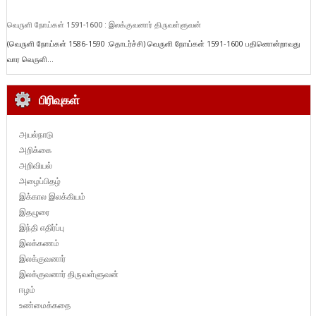
வெருளி நோய்கள் 1591-1600 : இலக்குவனார் திருவள்ளுவன்
(வெருளி நோய்கள் 1586-1590 :தொடர்ச்சி) வெருளி நோய்கள் 1591-1600 பதினொன்றாவது
வார வெருளி...
பிரிவுகள்
அயல்நாடு
அறிக்கை
அறிவியல்
அழைப்பிதழ்
இக்கால இலக்கியம்
இதழுரை
இந்தி எதிர்ப்பு
இலக்கணம்
இலக்குவனார்
இலக்குவனார் திருவள்ளுவன்
ஈழம்
உண்மைக்கதை