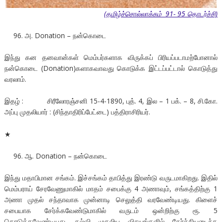
(தமிழ்ச்சொல்லாக்கம் 91- 95 தொடர்ச்சி)
அ. Donation – நன்கொடை
இந்து கன தனவான்கள் மெம்பர்களாக விருக்கப் பிரியப்படாமற்போனால்
நன்கொடை (Donation)களாகவாவது கொடுக்க இட்டப்பட்டால் கொடுத்து
வரலாம்.
இதழ் : சிரீலோரஞ்சனி 15-4-1890, புத். 4, இல – 1 பக். – 8, சி.கோ.
அப்பு முதலியார் : (சிந்தாதிரிப்பேட்டை) பத்திராசிரியர்.
★
ஆ. Donation – நன்கொடை
இந்து மதாபிமான சங்கம். இச்சங்கம் தாபித்து இரண்டு வருடமாகிறது. இதில்
மெம்பராய் சேரவேணுமாகில் மாதம் சபைக்கு 4 அணாவும், சங்கத்திற்கு 1
அணா முதல் சந்தாவாக முன்னாடி செலுத்தி வரவேண்டியது. கிளைச்
சபையாக சேர்க்கவேண்டுமாகில் வருடம் ஒன்றிற்கு ரூ. 5
கொடுக்கவேண்டியது. கல்வி முதலிய விசயங்களில் தேர்ச்சியடைந்த