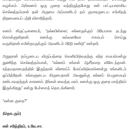
வழக்கம். அங்ஙனம் ஒரு முறை வந்திருந்தபோது என் பாட்டியாராகிய
செல்லத்தம்மாள் தன் அருமை அம்மானிடம் தம் குமாரருடைய சங்கீதத்
திறமையைப் பற்றி விசாரித்தார்.
கனம் கிருட்டிணையர், “நல்லபிள்ளை; எல்லாருக்கும் பிரியமாக நடந்து
கொள்ளுகிறான். எனக்கு எவ்வளவோ சகாயம் செய்து
வருகிறான்.சமீன்தாருக்கும் அவனிடம் பிரீதி உண்டு” என்றார்.
அதுதான் தம்முடைய விருப்பத்தை வெளியிடுவதற்கு ஏற்ற சமயமென்று
துணிந்த செல்லத்தம்மாள், “எல்லாம் உங்கள் ஆசீர்வாத விசேடந்தான்.
உத்தமதானபுரத்தில் இருந்தால் வீணாய்ப் போய்விடுவானென்று உங்களிடம்
ஒப்பித்தேன். உங்களுடைய கிருபைதான் அவனுக்கு எல்லாப் பெருமையும்
உண்டாவதற்குக் காரணம். நீங்கள் வைத்த மரம். எனக்கு ஒரு குறை மாத்திரம்
இருக்கிறது” என்று பேச்சைத் தொடங்கினார்.
“என்ன குறை?”
(
தொடரும்
)
என்
சரித்திரம்
,
உ
.
வே
.
சா
.