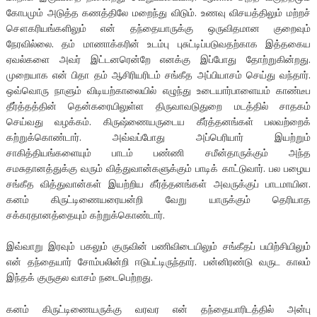
கோபமும் அடுத்த கணத்திலே மறைந்து விடும். உணவு விசயத்திலும் மற்றச்
சௌகரியங்களிலும் என் தந்தையாருக்கு ஒருவிதமான குறைவும்
நேரவில்லை. தம் மாணாக்கரின் உடம்பு புசுட்டிப்படுவதற்காக இத்தகைய
ஏவல்களை அவர் இட்டனரென்றே எனக்கு இப்போது தோற்றுகின்றது.
முறையாக என் பிதா தம் ஆசிரியரிடம் சங்கீத அப்பியாசம் செய்து வந்தார்.
ஒவ்வொரு நாளும் விடியற்காலையில் எழுந்து உடையார்பாளையம் காண்டீப
தீர்த்தத்தின் தென்கரையிலுள்ள திருவாவடுதுறை மடத்தில் சாதகம்
செய்வது வழக்கம். கிருஷ்ணையருடைய கீர்த்தனங்கள் பலவற்றைக்
கற்றுக்கொண்டார். அவ்வப்போது அப்பெரியார் இயற்றும்
சாகித்தியங்களையும் பாடம் பண்ணி சமீன்தாருக்கும் அந்த
சமசுதானத்துக்கு வரும் வித்துவான்களுக்கும் பாடிக் காட்டுவார். பல பழைய
சங்கீத வித்துவான்கள் இயற்றிய கீர்த்தனங்கள் அவருக்குப் பாடமாயின.
கனம் கிருட்டிணையரையன்றி வேறு யாருக்கும் தெரியாத
சக்கரதானத்தையும் கற்றுக்கொண்டார்.
இவ்வாறு இரவும் பகலும் குருவின் பணிவிடையிலும் சங்கீதப் பயிற்சியிலும்
என் தந்தையார் சோம்பலின்றி ஈடுபட்டிருந்தார். பன்னிரண்டு வருட காலம்
இந்தக் குருகுல வாசம் நடைபெற்றது.
கனம் கிருட்டிணையருக்கு வரவர என் தந்தையாரிடத்தில் அன்பு