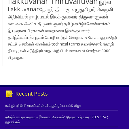
Ilakkuvanar Thiruvalluvan
நூல்
ilakkuvanar
தோழர் தியாகு எழுதுகிறார்
வெருளி
அறிவியல்
தாழி மடல்
இலக்குவனார் திருவள்ளுவன்
வைகை அனிசு
திருவள்ளுவர்
தமிழ்
தமிழ்ச்சொல்லாக்கம்
இ.பு.ஞானப்பிரகாசன்
மறைமலை இலக்குவனார்
தமிழ்க்காப்புக்கழகம்
மொழி மாற்றச் சொற்கள்
உ.வே.சா.
குறள்நெறி
சட்டச் சொற்கள் விளக்கம்
technical terms
கலைச்சொல்
தோழர்
தியாகு
என் சரித்திரம்
சுரதா
அறிவியல் வகைமைச் சொற்கள் 3000
திருக்குறள்
Recent Posts
கவிஞர் புத்தேரி தானப்பன் அவர்களுக்குப் பாராட்டு விழா
தமிழ்க் காப்புக் கழகம் – இணைய அரங்கம்: ஆளுமையர் உரை 173 & 174 ;
நூலரங்கம்