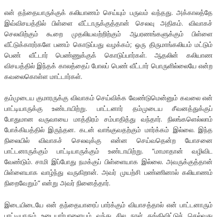
என் தந்தையாருக்குக் கலியாணம் செய்யும் பருவம் வந்தது. அக்காலத்தே
இவ்விசயத்தில் பிள்ளை வீட்டாருக்குத்தான் செலவு அதிகம். விவாகச்
செலவிற்கும் கூறை முதலியவற்றிற்கும் ஆபரணங்களுக்கும் பிள்ளை
வீட்டுக்காரர்களே பணம் கொடுப்பது வழக்கம்; ஒரு திருமாங்கலியம் மட்டும்
பெண் வீட்டார் பெண்ணுக்குக் கொடுப்பார்கள். ஆதலின் கலியாண
விசயத்தில் இந்தக் காலத்தைப் போலப் பெண் வீட்டார் பொருளில்லையே என்ற
கவலைகொள்ள மாட்டார்கள்.
தம்முடைய குமாரருக்கு விவாகம் செய்விக்க வேண்டுமென்னும் கவலை என்
பாட்டியாருக்கு உண்டாயிற்று. பாட்டனார் தம்முடைய சீவனத்துக்குப்
போதுமான வருவாயை மாத்திரம் சம்பாதித்து வந்தார். நிலங்களெல்லாம்
போக்கியத்தில் இருந்தன. கடன் வாங்குவதற்கும் மார்க்கம் இல்லை. இந்த
நிலையில் விவாகச் செலவுக்கு என்ன செய்வதென்ற யோசனை
பாட்டனாருக்கும் பாட்டியாருக்கும் உண்டாயிற்று. “மாமாதான் வழிவிட
வேண்டும். சாமி இப்போது நமக்குப் பிள்ளையாக இல்லை. அவருக்குத்தான்
பிள்ளையாக வாழ்ந்து வருகிறான். அவர் முயற்சி பண்ணினால் கலியாணம்
நிறைவேறும்” என்று அவர் நினைத்தார்.
இடையிடையே என் தந்தையாரைப் பார்க்கும் வியாசத்தால் என் பாட்டனாரும்
பாட்டியாரும் உடையார்பாளையம் வந்து சில நாள் தங்கிவிட்டுச் செல்வது