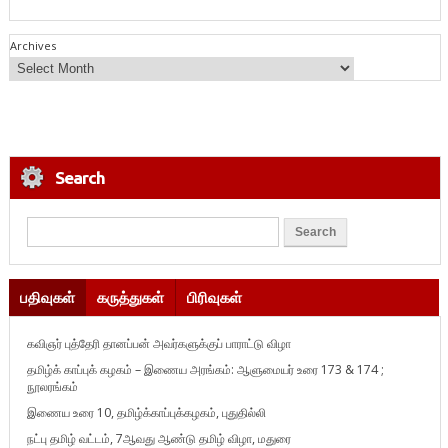
Archives
Search
பதிவுகள்
கருத்துகள்
பிரிவுகள்
கவிஞர் புத்தேரி தானப்பன் அவர்களுக்குப் பாராட்டு விழா
தமிழ்க் காப்புக் கழகம் – இணைய அரங்கம்: ஆளுமையர் உரை 173 & 174 ;
நூலரங்கம்
இணைய உரை 10, தமிழ்க்காப்புக்கழகம், புதுதில்லி
நட்பு தமிழ் வட்டம், 7ஆவது ஆண்டு தமிழ் விழா, மதுரை