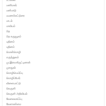
பணிமலர்
பண்பாடு
பயணக்கட்டுரை
பாடல்
பாவியம்
பிற
பிற கருவூலம்
புதினம்
புதினம்
பொன்மொழி
மருத்துவம்
மு.இராமகிருட்டிணன்
முகநூல்
மொழிபெயர்ப்பு
மொழிப்போர்
விளையாட்டு
வெருளி
வெருளி அறிவியல்
வேலைவாய்ப்பு
வேளாண்மை