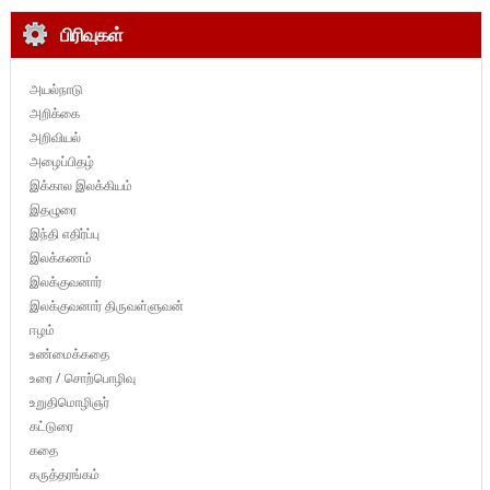
பிரிவுகள்
அயல்நாடு
அறிக்கை
அறிவியல்
அழைப்பிதழ்
இக்கால இலக்கியம்
இதழுரை
இந்தி எதிர்ப்பு
இலக்கணம்
இலக்குவனார்
இலக்குவனார் திருவள்ளுவன்
ஈழம்
உண்மைக்கதை
உரை / சொற்பொழிவு
உறுதிமொழிஞர்
கட்டுரை
கதை
கருத்தரங்கம்