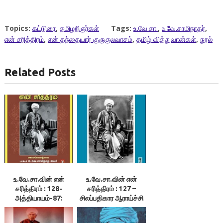
Topics:
கட்டுரை
,
தமிழறிஞர்கள்
Tags:
உ.வே.சா.
,
உ.வே.சாமிநாதர்
,
என் சரித்திரம்
,
என் தந்தையார் குருகுலவாசம்
,
தமிழ் வித்துவான்கள்
,
நூல்
Related Posts
உ.வே.சா.வின் என்
உ.வே.சா.வின் என்
சரித்திரம் : 128-
சரித்திரம் : 127 –
அத்தியாயம்-87:
சிலப்பதிகார ஆராய்ச்சி
கவலையற்ற வாழ்க்கை