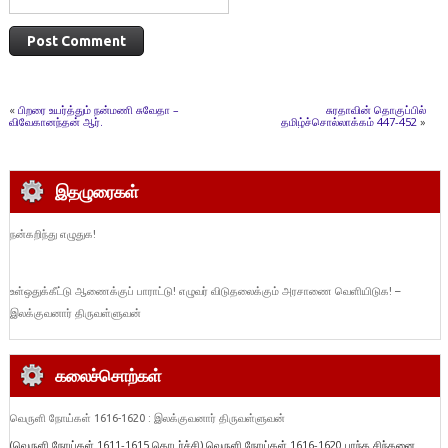
«
பிறரை உயர்த்தும் நன்மணி சுவேதா –
சுரதாவின் தொகுப்பில்
விவேகானந்தன் ஆர்.
தமிழ்ச்சொல்லாக்கம் 447-452
»
இதழுரைகள்
நன்கறிந்து எழுதுக!
உள்ஒதுக்கீட்டு ஆணைக்குப் பாராட்டு! எழுவர் விடுதலைக்கும் அரசாணை வெளியிடுக! –
இலக்குவனார் திருவள்ளுவன்
கலைச்சொற்கள்
வெருளி நோய்கள் 1616-1620 : இலக்குவனார் திருவள்ளுவன்
(வெருளி நோய்கள் 1611-1615 தொடர்ச்சி) வெருளி நோய்கள் 1616-1620 பரந்த சிந்தனை