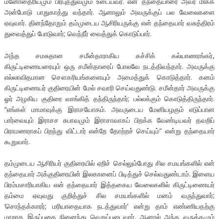
மனோதைரியமும் பிரபுத்துவமும் உடையவர். என் தந்தையாரை அவர் மிக்க
அன்போடு பாதுகாத்து வந்தார். ஆனாலும் அவருக்குப் பல வேலைகளை
ஏவுவார். தினந்தோறும் தம்முடைய ஆசிரியருக்கு என் தந்தையார் வசுத்திரம்
துவைத்துப் போடுவார்; வெந்நீர் வைத்துக் கொடுப்பார்.
அந்த சமசுதான சமீன்தாராகிய கச்சிக் கல்யாணரங்கர்,
கிருட்டிணையரையும் ஒரு சமீன்தாரைப் போலவே நடத்திவந்தார். அவருக்கு
எல்லாவிதமான சௌகரியங்களையும் அமைத்துக் கொடுத்தார். கனம்
கிருட்டிணையர் குதிரையின் மேல் சவாரி செய்வதுண்டு. சமீன்தார் அவருக்கு
ஓர் அழகிய குதிரை வாங்கித் தந்திருந்தார்; பல்லக்கும் கொடுத்திருந்தார்.
“எங்கள் மாமாவுக்கு இராசயோகம். அவருடைய மேனியழகும் எடுப்பான
பார்வையும் இராசச சுபாவமும் இராசாவாகப் பிறக்க வேண்டியவர் தவறிப்
பிராமணராகப் பிறந்து விட்டார் என்றே தோற்றச் செய்யும்” என்று தந்தையார்
கூறுவார்.
தம்முடைய ஆசிரியர் குதிரையில் ஏறிச் செல்லும்போது சில சமயங்களில் என்
தந்தையார் அக்குதிரையின் இலகானைப் பிடித்துச் செல்வதுண்டாம். இளைய
பிரம்மசாரியாகிய என் தந்தையார் இத்தகைய வேலைகளில் கிருட்டிணையர்
தம்மை ஏவுவது குறித்துச் சில சமயங்களில் மனம் வருந்துவார்;
‘சொந்தக்காரர்; மரியாதையாக நடத்துவார்’ என்று தாம் எண்ணியதற்கு
மாறாக இருப்பதை நினைந்து வெறுப்படைவார். ஆனால் அந்த வருத்தமும்