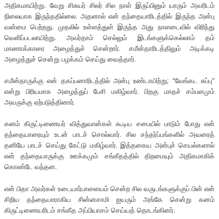
அதிகமாயிற்று. வேறு சிசுயர் சிலர் சில நாள் இருப்பினும் யாரும் அவரிடம்
நிலையாக இருந்ததில்லை. அதனால் என் தந்தையாரிடத்தில் இருந்த அன்பு
வன்மை பெற்றது. முதலில் உள்ளத்துள் இருந்த அது நாளடைவில் விரிந்து
வெளிப்படலாயிற்று. அவர்தாம் செல்லும் இடங்களுக்கெல்லாம் தம்
மாணாக்காரை அழைத்துச் சென்றார். சமீன்தாரிடத்திலும் அடிக்கடி
அழைத்துச் சென்று பழக்கம் செய்து வைத்தார்.
சமீன்தாருக்கு என் தகப்பனாரிடத்தில் அன்பு உண்டாயிற்று; “வேங்கட சுப்பு”
என்று பிரியமாக அழைத்துப் பேசி மகிழ்வார். பிறகு மாதச் சம்பளமும்
அவருக்கு ஏற்படுத்தினார்.
கனம் கிருட்டிணையர் வித்துவான்கள் கூடிய சபையில் பாடும் போது என்
தந்தையாரையும் உடன் பாடச் சொல்வார். சில சந்தர்ப்பங்களில் அவரைத்
தனியே பாடச் செய்து கேட்டு மகிழ்வார். இத்தகைய அன்புச் செயல்களால்
என் தந்தையாருக்கு ஊக்கமும் சங்கீதத்தில் திறமையும் அதிகமாகிக்
கொண்டே வந்தன.
என் பிதா அவர்கள் உடையார்பாளையம் சென்ற சில வருடங்களுக்குப் பின் என்
சிறிய தந்தையாராகிய சின்னசாமி ஐயரும் அங்கே சென்று கனம்
கிருட்டிணையரிடம் சங்கீத அப்பியாசம் செய்யத் தொடங்கினர்.