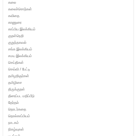
கலை
கலைச்சொற்கள்
கவிதை
காணுரை
காப்பிய இலக்கியம்
குறள்நெறி
குறுந்தகவல்
சங்க இலக்கியம்
சமய இலக்கியம்
செய்திகள்
செவ்வி / பேட்டி
தமிழறிஞர்கள்
தமிழிசை
திருக்குறள்
திரைப்பட மதிப்பீடு
தேர்தல்
தொடர்கதை
தொல்காப்பியம்
நாடகம்
நிகழ்வுகள்
படங்கள்