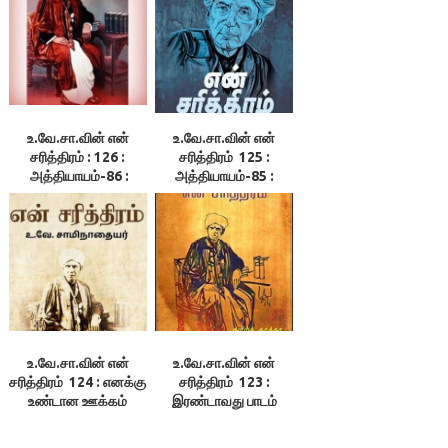
உ.வே.சா.வின் என்
உ.வே.சா.வின் என்
சரித்திரம் : 126 :
சரித்திரம் 125 :
அத்தியாயம்-86 :
அத்தியாயம்-85 :
விடுமுறை நிகழ்ச்சிகள்
கோபால ராவின்
கருணை
உ.வே.சா.வின் என்
உ.வே.சா.வின் என்
சரித்திரம் 124 : எனக்கு
சரித்திரம் 123 :
உண்டான ஊக்கம்
இரண்டாவது பாடம்