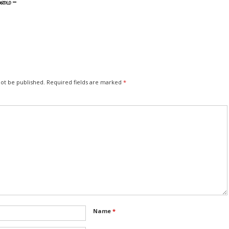
லைமை –
மொழி
not be published.
Required fields are marked
*
Name
*