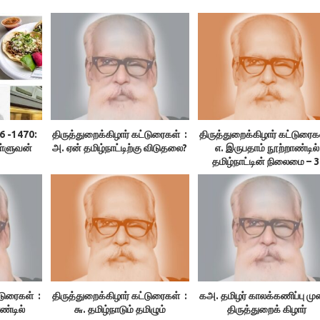
6 -1470:
திருத்துறைக்கிழார் கட்டுரைகள் :
திருத்துறைக்கிழார் கட்டுரைக
ள்ளுவன்
அ. ஏன் தமிழ்நாட்டிற்கு விடுதலை?
எ. இருபதாம் நூற்றாண்டில்
தமிழ்நாட்டின் நிலைமை – 3
குமுகாய அமைப்பு, 4.பொருளி
நிலை, 5.மக்கள் வாழ்க்கை ந
்டுரைகள் :
திருத்துறைக்கிழார் கட்டுரைகள் :
கஅ. தமிழர் காலக்கணிப்பு மு
ண்டில்
௬. தமிழ்நாடும் தமிழும்
திருத்துறைக் கிழார்