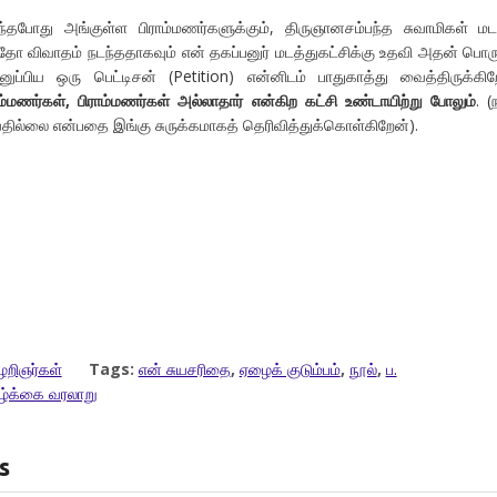
்தபோது அங்குள்ள பிராம்மணர்களுக்கும், திருஞானசம்பந்த சுவாமிகள் மட
 ஏதோ விவாதம் நடந்ததாகவும் என் தகப்பனுர் மடத்துகட்சிக்கு உதவி அதன் பொரு
ுப்பிய ஒரு பெட்டிசன் (Petition) என்னிடம் பாதுகாத்து வைத்திருக்கிற
்மணர்கள், பிராம்மணர்கள் அல்லாதார் என்கிற கட்சி உண்டாயிற்று போலும்
. (
்வதில்லை என்பதை இங்கு சுருக்கமாகத் தெரிவித்துக்கொள்கிறேன்).
ழறிஞர்கள்
Tags:
என் சுயசரிதை
,
ஏழைக் குடும்பம்
,
நூல்
,
ப.
ழ்க்கை வரலாறு
s