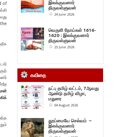
இலக்குவனார்
d of
திருவள்ளுவன்
்கி
24 June 2026
ஆவது
the
வெருளி நோய்கள் 1616-
1620 : இலக்குவனார்
திருவள்ளுவன்
தீக
23 June 2026
டார்
ுத்
கவிதை
பனர்
ன்றே
நட்பு தமிழ் வட்டம், 7ஆவது
நான்
ஆண்டு தமிழ் விழா,
கிக்
மதுரை
04 August 2026
ுத்த
தூய்மையே செல்வம் –
ும்
இலக்குவனார்
திருவள்ளுவன்