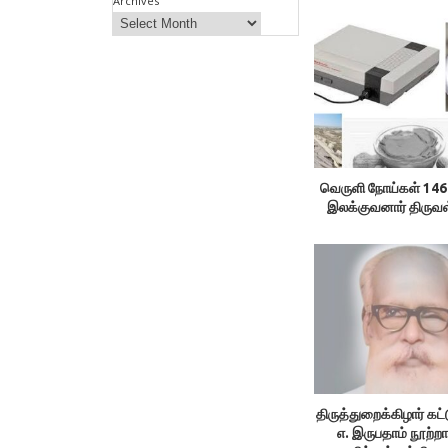
Archives
வெருளி நோய்கள் 146
இலக்குவனார் திருவ
திருத்துறைக்கிழார் கட
எ. இருபதாம் நூற்றா