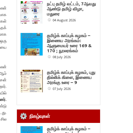
நட்பு தமிழ் வட்டம், 7ஆவது
 என்
ஆண்டு தமிழ் விழா,
மதுரை
ாவாக
04 August 2026
கள்
்தக்
ணமாக
தமிழ்க் காப்புக் கழகம் –
 ஒரு
இணைய அரங்கம்:
ஆளுமையர் உரை 169 &
ையை
170 ; நூலரங்கம்
08 July 2026
 என்
தமிழ்க் காப்புக் கழகம், புது
 ஆம்
தில்லிக் கிளை, இணைய
்சன்
அரங்கு உரை – 9
ார்.
07 July 2026
யில்
னர்.
ண்டு
டது.
நிகழ்வுகள்
 சில
தமிழ்க் காப்புக் கழகம் –