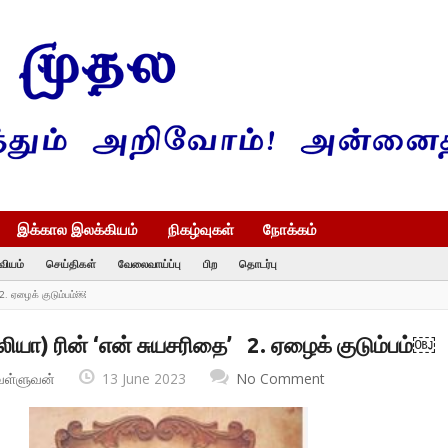
இக்கால இலக்கியம்
நிகழ்வுகள்
நோக்கம்
வியம்
செய்திகள்
வேலைவாய்ப்பு
பிற
தொடர்பு
 2. ஏழைக் குடும்பம்￼
தலியா) ரின் ‘என் சுயசரிதை’ 2. ஏழைக் குடும்பம்￼
வள்ளுவன்
13 June 2023
No Comment