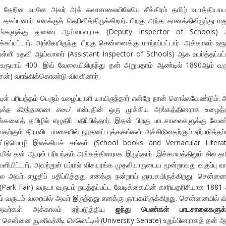
ல் தேறின உடனே அவர் அக் கலாசாலையிலேயே சீக்கிரம் தமிழ் உபாத்தியா
 தகப்பனார் எனக்குத் தெரிவித்திருக்கிறார். பிறகு அந்த தானத்திலிருந்து ம
்கூடங்களுக்கு துணை ஆய்வாளராக (Deputy Inspector of Schools)
்கப்பட்டார். அங்கேயிருந்து பிறகு சென்னைக்கு மாற்றப்பட்டார். அக்காலம் உரூ
 பள்ளி உதவி ஆய்வாளர் (Assistant Inspector of Schools) ஆக உயர்த்தப்பட்ட
உரூபாய் 400. இவ் வேலையிலிருந்து தன் அறுபதாம் ஆண்டில் 1890ஆம் வர
்சன்) வாங்கிக்கொண்டு விலகினார்.
ுள் பரியந்தம் பெரும் உழைப்பாளி யாயிருந்தார் என்றே நான் சொல்லவேண்டும். 
யுக்த கிரந்தகரண சபை
’ என்பதின் ஒரு முக்கிய அங்கத்தினராக உழைத்த
்களைத் தமிழில் எழுதிப் பதிப்பித்தார். இதன் பிறகு பாடசாலைகளுக்கு வேண
ற்கும் திராவிட பாசையில் நூதனப் புத்தகங்கள் அச்சிடுவதற்கும் ஏற்படுத்தப்
 நாட்டுமொழி இலக்கியச் சங்கம் (School books and Vernacular Litera
ில் தன் ஆயுள் பரியந்தம் அங்கத்தினராக இருந்தார். இச்சமயத்திலும் சில தமி
ியிட்டார். அவற்றுள் பம்மல் விசயரங்க முதலியாருடைய மூன்றாவது வகுப்பு 
லை அவர் எழுதிப் பதிப்பித்தது எனக்கு நன்றாய் ஞாபகமிருக்கிறது. சென்னை
Park Fair) வருடா வருடம் நடத்தப்பட்ட வேடிக்கையின் காரியதரிசியாக 1881
ம் வருடம் வரையில் அவர் இருந்தது எனக்கு ஞாபகமிருக்கிறது. சென்னையில் 
வர்கள் அக்காலம் ஏற்படுத்திய
ஐந்து பெண்கள் பாடசாலைகளுக்க
. சென்னை
யூனிவர்சிடி செனெட்டில்
(University Senate) உறுப்பினராகத் தன் ஆ