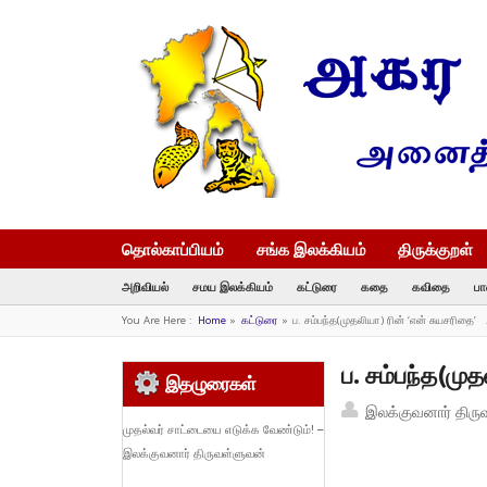
தொல்காப்பியம்
சங்க இலக்கியம்
திருக்குறள்
அறிவியல்
சமய இலக்கியம்
கட்டுரை
கதை
கவிதை
பா
You Are Here :
Home
»
கட்டுரை
»
ப. சம்பந்த(முதலியா) ரின் ‘என் சுயசரிதை’
ப. சம்பந்த(மு
இதழுரைகள்
இலக்குவனார் திரு
முதல்வர் சாட்டையை எடுக்க வேண்டும்! –
இலக்குவனார் திருவள்ளுவன்