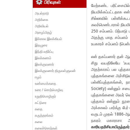
பிரிவுகள்
மேற்கண்ட பரிட்சையி
நியமிக்கப்பட்டதாக என்
அயல்நாடு
சில்லாவில் பள்ளிக
அறிக்கை
கவர்மெண்டாரால்
நியமிக
அறிவியல்
250 சம்பளம். பிற்பாடு
அழைப்பிதழ்
அதற்கு மாத சம்பளம் 
இக்கால இலக்கியம்
உபகாரச் சம்பளம் (பென
இதழுரை
இந்தி எதிர்ப்பு
என் தகப்பனார் தன் ஆய
இலக்கணம்
சிறு வயதிலேயே ‘
உப
இலக்குவனார்
அதற்காகப் பல புத்தகங
இலக்குவனார் திருவள்ளுவன்
புத்தகங்களை அச்சிடுவத
ஈழம்
பள்ளிப்புத்தகங்கள்,
உண்மைக்கதை
Society) என்னும் சபைய
உரை / சொற்பொழிவு
புத்தகங்களை அவர் வெள
உறுதிமொழிஞர்
புத்தகம் என்னும் நூ
கட்டுரை
அக்காலம்
பார்க்கு பேர்
{
கதை
வருடம் முதல் 1886-ஆ
கருத்தரங்கம்
நகரம் மகாராசா அ
கலை
காரியதரிசியாயிருந்தார்
கலைச்சொற்கள்