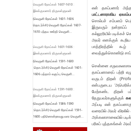
வெருளி நோய்கள் 1607-1610 :
என் தகப்பனார் அந்தக
இலக்குவனார் திருவள்ளுவன்
பாட்டனாராகிய ஏகாம்ப
(வெருளி நோய்கள் 1601-1606
சொல்பச் சம்பளம் பெற
தொடர்ச்சி) வெருளி நோய்கள் 1607-
இருவரும் நன்றாய்ப் 
1610 பந்தய ஊர்தி வெருளி...
கல்லூரியில் படிக்கச் 
அவர் எனக்குக் கூறிய
பாத்திரத்தில் கூ
வெருளி நோய்கள் 1601-1606 :
வைத்துக்கொண்டு சாப்ப
இலக்குவனார் திருவள்ளுவன்
(வெருளி நோய்கள் 1591-1600
சென்னை
சருவகலாசா
:தொடர்ச்சி) வெருளி நோய்கள் 1601-
தகப்பனாரைப் பற்றி எ
1606 பத்தாம் வகுப்பு வெருளி...
வருடம் திறன் (Profi
என்பருடைய ‘அமெரிக்க
வெருளி நோய்கள் 1591-1600 :
மேற்கண்ட திறன் பட்ட
இலக்குவனார் திருவள்ளுவன்
தேறுபவர்களுக்குக்
கல
(வெருளி நோய்கள் 1586-1590
அப்படி என் தகப்பனா
:தொடர்ச்சி) வெருளி நோய்கள் 1591-
வரையில் அவர் விரலில் 
1600 பதினொன்றாவது வார வெருளி...
அக்கலாசாலையில் படிக
பரிசுப் புத்தகங்கள் அ