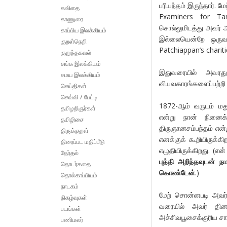
பரியந்தம் இருந்தார். மே
கவிதை
Examiners for Tam
காணுரை
சொல்லுமிடத்து அவர் 
காப்பிய இலக்கியம்
இல்லையென்றே ஒருவா
குறள்நெறி
Patchiappan’s charitie
குறுந்தகவல்
சங்க இலக்கியம்
இதுவரையில் அவரத
சமய இலக்கியம்
வியவகாரங்களைப்பற்றி ச
செய்திகள்
செவ்வி / பேட்டி
1872-ஆம் வருடம் மது
தமிழறிஞர்கள்
என்று நான் நினைக்
தமிழிசை
திருஞானசம்பந்தம் என
திருக்குறள்
எனக்குக் கூறியிருக்க
திரைப்பட மதிப்பீடு
எழுதியிருக்கிறது. (என
தேர்தல்
புத்தி அறிந்தவுடன் 
தொடர்கதை
கொண்டேன்
.)
தொல்காப்பியம்
நாடகம்
மேற் சொன்னபடி அவர் 
நிகழ்வுகள்
வரையில் அவர் தினம
படங்கள்
அச்சிவபூசைக்குரிய சா
பணிமலர்