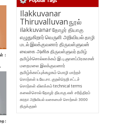
Popular Tags
Ilakkuvanar
Thiruvalluvan
நூல்
ilakkuvanar
தோழர் தியாகு
எழுதுகிறார்
வெருளி அறிவியல்
தாழி
மடல்
இலக்குவனார் திருவள்ளுவன்
வைகை அனிசு
திருவள்ளுவர்
தமிழ்
ள் :
தமிழ்ச்சொல்லாக்கம்
இ.பு.ஞானப்பிரகாசன்
மறைமலை இலக்குவனார்
.
யல்
தமிழ்க்காப்புக்கழகம்
மொழி மாற்றச்
ிலை
சொற்கள்
உ.வே.சா.
குறள்நெறி
சட்டச்
சொற்கள் விளக்கம்
technical terms
கலைச்சொல்
தோழர் தியாகு
என் சரித்திரம்
சுரதா
அறிவியல் வகைமைச் சொற்கள் 3000
திருக்குறள்
றை :