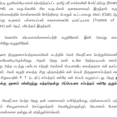
ற்படி
யூனிவர்சிடியாரால்
ஏற்படுத்தப்பட்ட தமிழ் பரீட்சகர்களின் போர்ட்டுக்கு (Boar
il) பல வருடங்களில் சில வருடங்கள் தலைவராகவும் இருந்தார். சுருக
அக்காலத்தில் சென்னையில் சேர்ந்திராத பொதுக் கூட்டமாவது கிளப் (Club) 
று கூறலாம். பச்சையப்பன் கலாசாலையில் டிரசுட்டியாக (Trustee of 
s) தன் ஆயுட் பரியந்தம் இருந்தார்.
ு லெளகீக வியவகாரங்களைப்பற்றி எழுதினேன். இனி அவரது வை
ிறிது எழுதுகிறேன்.
ரை திருஞானசம்பந்தசுவாமிகள் மடத்தில் அவர் சிவதீட்சை பெற்றுக்கொண்
கவேண்டியிருக்கிறது. அதன் பிறகு நான் உடனே பிறந்தபடியால் எனக்க
்று அந்த மடத்து பண்டார சந்நதி அவர்கள் பெயரையே வைத்ததாக என் தகப்
ிறார். அவர் எழுதி வைத்த சிறு புத்தகத்தில் என் பெயர் திருஞானசம்பந்தம் எ
் சிறுவயதில் P. T. (ப. தி.) சம்பந்தம் என்றே என் பெயர் எழுதப்பட்டது. பிறகு
நமக்கு ஞானம் எங்கிருந்து வந்ததென்று அப்பெயரை சம்பந்தம் என்றே குறுக்
சிவதீட்சை பெற்ற பிறகு தன் மரணகாலம் சமீபித்தபோது படுக்கையாய்ப் பட
் சிவபூசையைச் செய்துவந்தார். வெளியூர்களுக்குப் பிரயாணம் போனத
மான்களை தன்னுடன் எடுத்துச்செல்வார்.