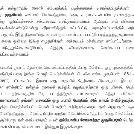
் கல்லூரியில் அரைச் சம்பளத்தில் படித்ததாகச் சொல்லியிருக்கிறார்.
ர முதலியார்
என்பவர் செல்வந்தரல்ல, ஒரு சாராயக்கடையில் குமாசுத்த
்று, குடும்பத்தைச்
சம்ரட்சணம்
செய்துவந்தனராம். ஆயினும் தன் பிள்ளை
படிக்கவேண்டுமென்று தீர்மானித்துக் கட்டப்பட்டு அரைச்சம்பளத்தில் அந
செய்தராம். இந்த நிலையில்தான் என் தகப்பனார் கட்டப்பட்டுப் படித்ததற்கு உதார
 கதை ஒன்றை இங்கு எழுதுகிறேன். அச்சமயம் மத்தியான சாப்பாட்டிற்காக
ழ் எடுத்துக்கொண்டுபோய், அதற்கு வியஞ்சனமாக வெங்காயப் புர
ிட்டு வந்தனராம்.
லையின்
நூறாம் ஆண்டுக் கொண்டாட்டத்தின் போது அச்சிட்ட ஒரு புத்தகத்தில்
ழுதியிருப்பதை இங்கு மொழி பெயர்க்கிறேன். பி. விசயரங்க முதலியார் 1851
cient) பரிட்சையில் இரண்டாவது வகுப்பில் தேறினார். அவ்வருடம் இராபர்ட
ா சரித்திரம்’ என்னும் நூலைத் தமிழில் எழுதியதற்காக ஒரு பரிசைப் பெற்ற
ம் தற்காலத்தில் பி.ஏ. பட்டத்திற்குச் சமானமாகும். அந்தப் பரிட்சை
ாசாலையார் தங்கள் செலவில் ஒரு பொன் மோதிரம் அக் காலம் அளித்துவந்த
ருக்கு கொடுக்கப்பட்ட பொன் மோதிரம் சற்றேறக்குறைய தன் அறுபதாம் ஆ
அணிந்திருந்தார். அவர் தமிழில் எழுதிய அமெரிக்க சரித்திரம் பிறகு அச்சிடப்பட்
்கும்போது என் தகப்பனாரும் அவர்
தம்பியாகிய சோமசுந்தர முதலியாரும்
பெற்ற
வர்கள் பெயருடன் என் வசம் இன்னும் இருக்கின்றன.