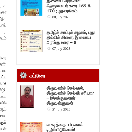
இணைய அரங்கம்:
யராக
ஆளுமையர் உரை 169 &
170 ; நூலரங்கம்
துரை
08 July 2026
 ஆக
பாய்
ார்.
தமிழ்க் காப்புக் கழகம், புது
தில்லிக் கிளை, இணைய
ுடம்
அரங்கு உரை – 9
07 July 2026
அவர்
ார்.
்டிய
கட்டுரை
பட்ட
ture
திருவளர்ச் செல்வன்,
ழ்ப்
திருவளர்ச் செல்வி சரியா?
வாசக
– இலக்குவனார்
யில்
திருவள்ளுவன்
-ஆம்
21 July 2026
விசய
ுக்
ல கரத்தை rh எனக்
யுள்
குறிப்பிடுவோம்!-