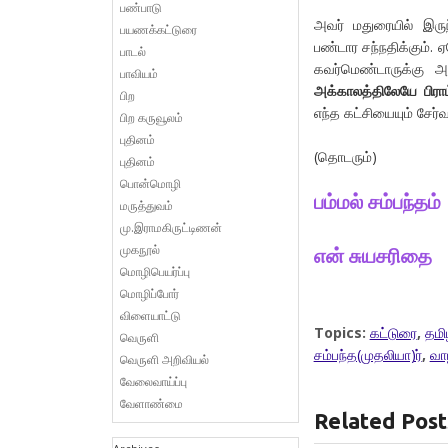
பண்பாடு
அவர் மதுரையில் இருந
பயணக்கட்டுரை
பண்டார சந்நதிக்கும்.
பாடல்
கவர்மெண்டாருக்கு அன
பாவியம்
அக்காலத்திலேயே பிராம
பிற
எந்த கட்சியையும் சேர
பிற கருவூலம்
புதினம்
(தொடரும்)
புதினம்
பொன்மொழி
பம்மல்
சம்பந்தம்
மருத்துவம்
மு.இராமகிருட்டிணன்
முகநூல்
என்
சுயசரிதை
மொழிபெயர்ப்பு
மொழிப்போர்
விளையாட்டு
Topics:
கட்டுரை
,
தமி
வெருளி
சம்பந்த(முதலியா)ர்
,
வா
வெருளி அறிவியல்
வேலைவாய்ப்பு
வேளாண்மை
Related Post