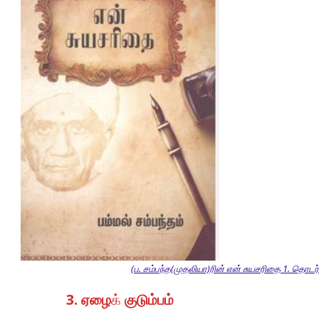
(ப. சம்பந்த(முதலியா)ரின் என் சுயசரிதை 1. தொடர்ச
3.
ஏழை
க்
குடும்பம்