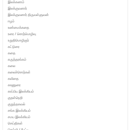
இலக்கணம்
இலக்குவனார்
இலக்குவனார் திருவள்ளுவன்
ஈழம்
உண்மைக்கதை
உரை / சொற்பொழிவு
உறுதிமொழிஞர்
கட்டுரை
கதை
கருத்தரங்கம்
கலை
கலைச்சொற்கள்
கவிதை
காணுரை
காப்பிய இலக்கியம்
குறள்நெறி
குறுந்தகவல்
சங்க இலக்கியம்
சமய இலக்கியம்
செய்திகள்
செவ்வி / பேட்டி