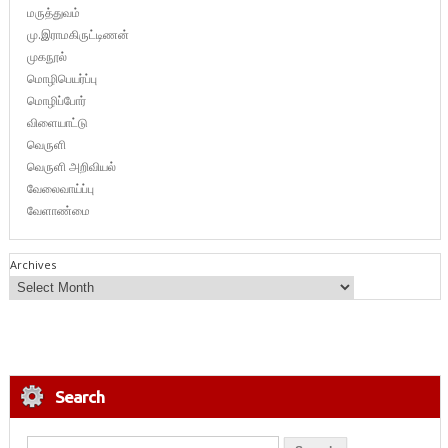
மருத்துவம்
மு.இராமகிருட்டிணன்
முகநூல்
மொழிபெயர்ப்பு
மொழிப்போர்
விளையாட்டு
வெருளி
வெருளி அறிவியல்
வேலைவாய்ப்பு
வேளாண்மை
Archives
Search