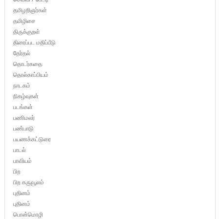
தமிழறிஞர்கள்
தமிழிசை
திருக்குறள்
திரைப்பட மதிப்பீடு
தேர்தல்
தொடர்கதை
தொல்காப்பியம்
நாடகம்
நிகழ்வுகள்
படங்கள்
பணிமலர்
பண்பாடு
பயணக்கட்டுரை
பாடல்
பாவியம்
பிற
பிற கருவூலம்
புதினம்
புதினம்
பொன்மொழி