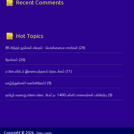
Recent Comments
Hot Topics
85 சித்தர் நூல்கள் விவரம் - பொன்னையா சாமிகள்
(29)
நோக்கம்
(26)
ம.சோ.விக்டர் இணையத்தளம் தொடக்கம்
(11)
வாழ்த்துங்கள்! வளர்கிறோம்!
(9)
தமிழர் வரலாறு வினா விடை போட்டி- 1400 பள்ளி மாணவர்கள் பங்கேற்பு
(9)
Copyright © 2026. அகர முதல