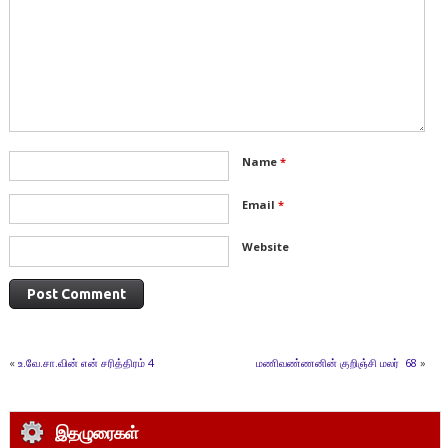
Name
*
Email
*
Website
«
உ.வே.சா.வின் என் சரித்திரம் 4
மணிவண்ணனின் குறிஞ்சி மலர் 68
»
இதழுரைகள்