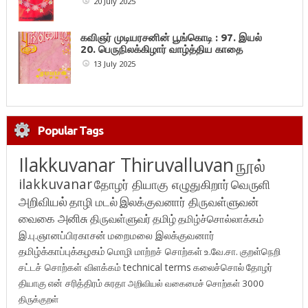
20 July 2025
கவிஞர் முடியரசனின் பூங்கொடி : 97. இயல்
20. பெருநிலக்கிழார் வாழ்த்திய காதை
13 July 2025
Popular Tags
Ilakkuvanar Thiruvalluvan
நூல்
ilakkuvanar
தோழர் தியாகு எழுதுகிறார்
வெருளி
அறிவியல்
தாழி மடல்
இலக்குவனார் திருவள்ளுவன்
வைகை அனிசு
திருவள்ளுவர்
தமிழ்
தமிழ்ச்சொல்லாக்கம்
இ.பு.ஞானப்பிரகாசன்
மறைமலை இலக்குவனார்
தமிழ்க்காப்புக்கழகம்
மொழி மாற்றச் சொற்கள்
உ.வே.சா.
குறள்நெறி
சட்டச் சொற்கள் விளக்கம்
technical terms
கலைச்சொல்
தோழர்
தியாகு
என் சரித்திரம்
சுரதா
அறிவியல் வகைமைச் சொற்கள் 3000
திருக்குறள்