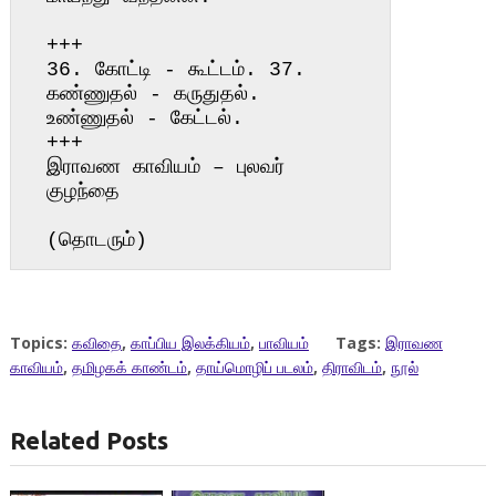
+++

36. கோட்டி - கூட்டம். 37. 
கண்ணுதல் - கருதுதல். 
உண்ணுதல் - கேட்டல்.

+++

இராவண காவியம் – புலவர் 
குழந்தை

(தொடரும்)
Topics:
கவிதை
,
காப்பிய இலக்கியம்
,
பாவியம்
Tags:
இராவண
காவியம்
,
தமிழகக் காண்டம்
,
தாய்மொழிப் படலம்
,
திராவிடம்
,
நூல்
Related Posts