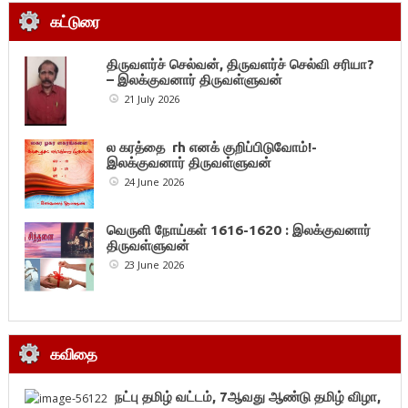
கட்டுரை
திருவளர்ச் செல்வன், திருவளர்ச் செல்வி சரியா?
– இலக்குவனார் திருவள்ளுவன்
21 July 2026
ல கரத்தை rh எனக் குறிப்பிடுவோம்!-
இலக்குவனார் திருவள்ளுவன்
24 June 2026
வெருளி நோய்கள் 1616-1620 : இலக்குவனார்
திருவள்ளுவன்
23 June 2026
கவிதை
நட்பு தமிழ் வட்டம், 7ஆவது ஆண்டு தமிழ் விழா,