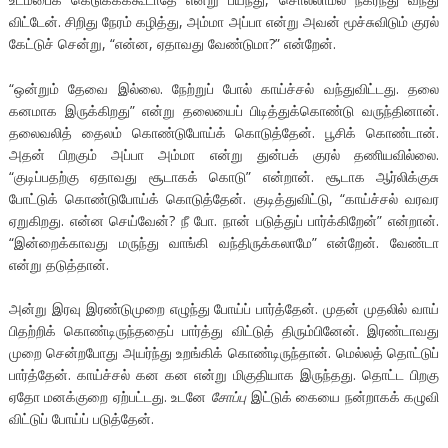
விட்டேன். சிறிது நேரம் கழித்து, அம்மா அப்பா என்று அவன் மூச்சுவிடும் குரல்
கேட்டுச் சென்று, “என்ன, ஏதாவது வேண்டுமா?” என்றேன்.
“ஒன்றும் தேவை இல்லை. நேற்றுப் போல் காய்ச்சல் வந்துவிட்டது. தலை
கனமாக இருக்கிறது” என்று தலையைப் பிடித்துக்கொண்டு வருந்தினான்.
தலைவலித் தைலம் கொண்டுபோய்க் கொடுத்தேன். பூசிக் கொண்டான்.
அதன் பிறகும் அப்பா அம்மா என்று துன்பக் குரல் தணியவில்லை.
“குடிப்பதற்கு ஏதாவது சூடாகக் கொடு” என்றான். சூடாக ஆர்லிக்குசு
போட்டுக் கொண்டுபோய்க் கொடுத்தேன். குடித்துவிட்டு, “காய்ச்சல் வரவர
ஏறுகிறது. என்ன செய்வேன்? நீ போ. நான் படுத்துப் பார்க்கிறேன்” என்றான்.
“இன்றைக்காவது மருந்து வாங்கி வந்திருக்கலாமே” என்றேன். வேண்டா
என்று தடுத்தான்.
அன்று இரவு இரண்டுமுறை எழுந்து போய்ப் பார்த்தேன். முதன் முதலில் வாய்
பிதற்றிக் கொண்டிருந்ததைப் பார்த்து விட்டுத் திரும்பினேன். இரண்டாவது
முறை சென்றபோது அயர்ந்து உறங்கிக் கொண்டிருந்தான். மெல்லத் தொட்டுப்
பார்த்தேன். காய்ச்சல் கன கன என்று மிகுதியாக இருந்தது. தொட்ட பிறகு
ஏதோ மனக்குறை ஏற்பட்டது. உடனே
சோப்பு
இட்டுக் கையை நன்றாகக் கழுவி
விட்டுப் போய்ப் படுத்தேன்.