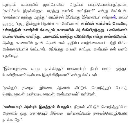
மறுநாள் காலையில் முன்போலவே அருட்பா பாடிக்கொண்டிருந்தான்.
“காய்ச்சல் இருக்கிறதா, மருந்து வாங்கி வரட்டுமா?” என்று கேட்டேன்.
“எனக்கா? எதற்கு மருந்து? காய்ச்சல் இப்போது இல்லையே” என்றா
ன்
.
காப்பி
குடித்த பிறகு இன்னும் தெளிவாகப் பேசினான்.
உடம்பின் காய்ச்சல் போலவே,
உள்ளத்தின் உணர்ச்சி வேகமும் காலையில் அடங்கியிருந்தது. பகலெல்லாம்
மெல்ல மெல்ல வளர்ந்து, மாலையில் மலர்ந்து விடுகிறதே என்று எண்ணினேன்.
அன்று காலையில் தான் அவன் என் குடும்ப வாழ்க்கையைப் பற்றி மிக்க
அக்கறையோடு கேட்டான். அப்போது அவன் காட்டிய அன்பால் என் மனம்
உருகியது.
“இல்வாழ்க்கை எப்படி நடக்கிறது? மனைவியும் நீயும் மனம் ஒத்துப்
போகிறீர்களா? அன்பாக இருக்கிறீர்களா?” என்று கேட்டான்.
“ஒன்றும் குறைவு இல்லை. ஆனால் விட்டுக் கொடுத்துப் போகத்
தெரியாதவள். உண்மையானவள்; அன்பானவள்” என்றேன்.
“
உண்மையும் அன்பும் இருந்தால் போதுமே.
நீதான் விட்டுக் கொடுத்துப்போ.
அதனால் ஒரு கெடுதியும் இல்லை. என்னைப்போல் தலைக்கொழுப்போடு
நடக்காதே.”