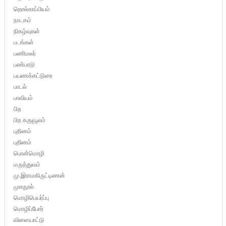
தொல்காப்பியம்
நாடகம்
நிகழ்வுகள்
படங்கள்
பணிமலர்
பண்பாடு
பயணக்கட்டுரை
பாடல்
பாவியம்
பிற
பிற கருவூலம்
புதினம்
புதினம்
பொன்மொழி
மருத்துவம்
மு.இராமகிருட்டிணன்
முகநூல்
மொழிபெயர்ப்பு
மொழிப்போர்
விளையாட்டு