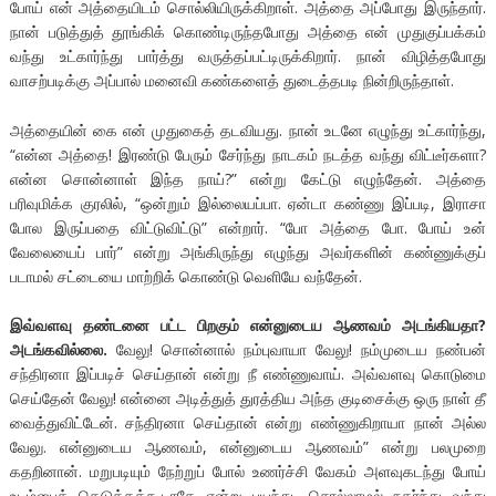
போய் என் அத்தையிடம் சொல்லியிருக்கிறாள். அத்தை அப்போது இருந்தார்.
நான் படுத்துத் தூங்கிக் கொண்டிருந்தபோது அத்தை என் முதுகுப்பக்கம்
வந்து உட்கார்ந்து பார்த்து வருத்தப்பட்டிருக்கிறார். நான் விழித்தபோது
வாசற்படிக்கு அப்பால் மனைவி கண்களைத் துடைத்தபடி நின்றிருந்தாள்.
அத்தையின் கை என் முதுகைத் தடவியது. நான் உடனே எழுந்து உட்கார்ந்து,
“என்ன அத்தை! இரண்டு பேரும் சேர்ந்து நாடகம் நடத்த வந்து விட்டீர்களா?
என்ன சொன்னாள் இந்த நாய்?” என்று கேட்டு எழுந்தேன். அத்தை
பரிவுமிக்க குரலில், “ஒன்றும் இல்லையப்பா. ஏன்டா கண்ணு இப்படி, இராசா
போல இருப்பதை விட்டுவிட்டு” என்றார். “போ அத்தை போ. போய் உன்
வேலையைப் பார்” என்று அங்கிருந்து எழுந்து அவர்களின் கண்ணுக்குப்
படாமல் சட்டையை மாற்றிக் கொண்டு வெளியே வந்தேன்.
இவ்வளவு தண்டனை பட்ட பிறகும் என்னுடைய ஆணவம் அடங்கியதா?
அடங்கவில்லை.
வேலு! சொன்னால் நம்புவாயா வேலு! நம்முடைய நண்பன்
சந்திரனா இப்படிச் செய்தான் என்று நீ எண்ணுவாய். அவ்வளவு கொடுமை
செய்தேன் வேலு! என்னை அடித்துத் துரத்திய அந்த குடிசைக்கு ஒரு நாள் தீ
வைத்துவிட்டேன். சந்திரனா செய்தான் என்று எண்ணுகிறாயா நான் அல்ல
வேலு. என்னுடைய ஆணவம், என்னுடைய ஆணவம்” என்று பலமுறை
கதறினான். மறுபடியும் நேற்றுப் போல் உணர்ச்சி வேகம் அளவுகடந்து போய்
உடம்பைக் கெடுக்கக்கூடாதே என்று பயந்து, சொல்லாமல் நகர்ந்து வந்து