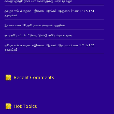
கவிஞர் புத்தேரி தானப்பன் அவர்களுக்குப் பாராட்டு விழா
தமிழ்க் காப்புக் கழகம் – இணைய அரங்கம்: ஆளுமையர் உரை 173 & 174 ;
நூலரங்கம்
இணைய உரை 10, தமிழ்க்காப்புக்கழகம், புதுதில்லி
நட்பு தமிழ் வட்டம், 7ஆவது ஆண்டு தமிழ் விழா, மதுரை
தமிழ்க் காப்புக் கழகம் – இணைய அரங்கம்: ஆளுமையர் உரை 171 & 172 ;
நூலரங்கம்
Recent Comments
Hot Topics