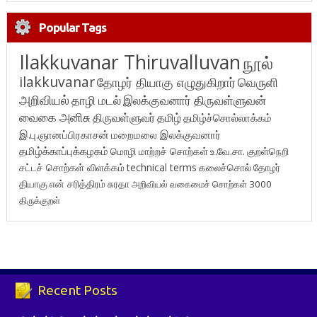
Popular Tags
Ilakkuvanar Thiruvalluvan
நூல்
ilakkuvanar
தோழர் தியாகு எழுதுகிறார்
வெருளி
அறிவியல்
தாழி மடல்
இலக்குவனார் திருவள்ளுவன்
வைகை அனிசு
திருவள்ளுவர்
தமிழ்
தமிழ்ச்சொல்லாக்கம்
இ.பு.ஞானப்பிரகாசன்
மறைமலை இலக்குவனார்
தமிழ்க்காப்புக்கழகம்
மொழி மாற்றச் சொற்கள்
உ.வே.சா.
குறள்நெறி
சட்டச் சொற்கள் விளக்கம்
technical terms
கலைச்சொல்
தோழர்
தியாகு
என் சரித்திரம்
சுரதா
அறிவியல் வகைமைச் சொற்கள் 3000
திருக்குறள்
Recent Posts