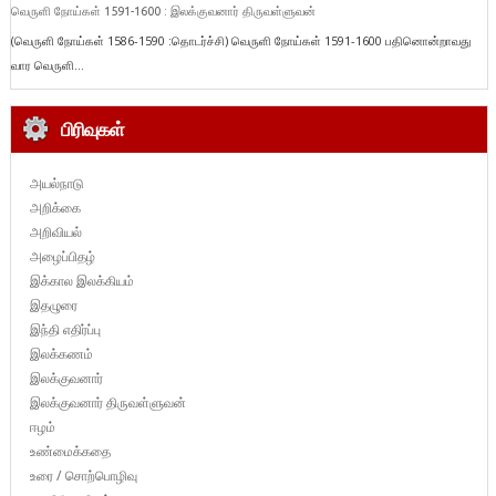
வெருளி நோய்கள் 1591-1600 : இலக்குவனார் திருவள்ளுவன்
(வெருளி நோய்கள் 1586-1590 :தொடர்ச்சி) வெருளி நோய்கள் 1591-1600 பதினொன்றாவது
வார வெருளி...
பிரிவுகள்
அயல்நாடு
அறிக்கை
அறிவியல்
அழைப்பிதழ்
இக்கால இலக்கியம்
இதழுரை
இந்தி எதிர்ப்பு
இலக்கணம்
இலக்குவனார்
இலக்குவனார் திருவள்ளுவன்
ஈழம்
உண்மைக்கதை
உரை / சொற்பொழிவு