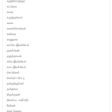
உறுதிமொழிஞர்
கட்டுரை
கதை
கருத்தரங்கம்
கலை
கலைச்சொற்கள்
கவிதை
காணுரை
காப்பிய இலக்கியம்
குறள்நெறி
குறுந்தகவல்
சங்க இலக்கியம்
சமய இலக்கியம்
செய்திகள்
செவ்வி / பேட்டி
தமிழறிஞர்கள்
தமிழிசை
திருக்குறள்
திரைப்பட மதிப்பீடு
தேர்தல்
தொடர்கதை