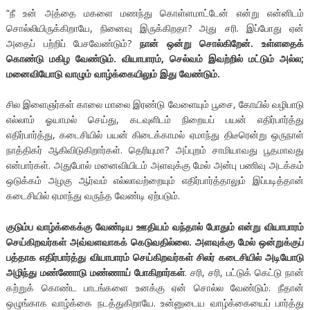
“நீ உன் அத்தை மகளை மணந்து கொள்ளமாட்டேன் என்று என்னிடம்
சொல்லியிருக்கிறாயே, நினைவு இருக்கிறதா? அது சரி. இப்போது ஏன்
அதைப் பற்றிப் பேசவேண்டும்?
நான் ஒன்று சொல்கிறேன். உள்ளதைக்
கொண்டு மகிழ வேண்டும். வியாபாரம், செல்வம் இவற்றில் மட்டும் அல்ல;
மனைவியோடு வாழும் வாழ்க்கையிலும் இது வேண்டும்.
சில இளைஞர்கள் காலை மாலை இரண்டு வேளையும் பூசை, கோயில் வழிபாடு
எல்லாம் ஓயாமல் செய்து, கடவுளிடம் நிறையப் பயன் எதிர்பார்த்து
எதிர்பார்த்து, கடைசியில் பயன் கிடைக்காமல் ஏமாந்து திடீரென்று ஒருநாள்
நாத்திகர் ஆகிவிடுகிறார்கள். தெரியுமா? அப்புறம் சாமியாவது பூதமாவது
என்பார்கள். அதுபோல் மனைவியிடம் அளவுக்கு மேல் அன்பு பணிவு அடக்கம்
ஒடுக்கம் அழகு ஆர்வம் எல்லாவற்றையும் எதிர்பார்த்தாலும் இப்படித்தான்
கடைசியில் ஏமாந்து வருந்த வேண்டி ஏற்படும்.
குடும்ப வாழ்க்கைக்கு வேண்டிய ஊதியம் வந்தால் போதும் என்று வியாபாரம்
செய்கிறவர்கள் அவ்வளவாகக் கெடுவதில்லை. அளவுக்கு மேல் ஒன்றுக்குப்
பத்தாக எதிர்பார்த்து வியாபாரம் செய்கிறவர்கள் சிலர் கடைசியில் அடியோடு
அழிந்து மண்ணோடு மண்ணாய் போகிறார்கள்
. சரி, சரி, பட்டுக் கெட்டு நான்
கற்றுக் கொண்ட பாடங்களை உனக்கு ஏன் சொல்ல வேண்டும். நீதான்
ஒழுங்காக வாழ்க்கை நடத்துகிறாயே. உன்னுடைய வாழ்க்கையைப் பார்த்து