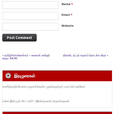
Name
*
Email
*
Website
«
தமிழ்ச்சொல்லாக்கம் – உவமைக் கவிஞர்
திராவிட நட்புக் கழகம் தொடக்க விழா
»
சுரதா: 84-90
இதழுரைகள்
கணித்தமிழ்ப்பேரவை உருவாக்கியுள்ள முதல்வருக்குப் பாராட்டும் நன்றியும்
எல்லா இன்பமும் கிட்டட்டும்! – இலக்குவனார் திருவள்ளுவன்