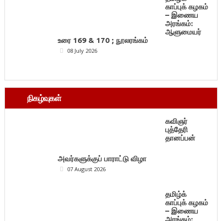
காப்புக் கழகம்
– இணைய
அரங்கம்:
ஆளுமையர்
உரை 169 & 170 ; நூலரங்கம்
08 July 2026
நிகழ்வுகள்
கவிஞர்
புத்தேரி
தானப்பன்
அவர்களுக்குப் பாராட்டு விழா
07 August 2026
தமிழ்க்
காப்புக் கழகம்
– இணைய
அரங்கம்: