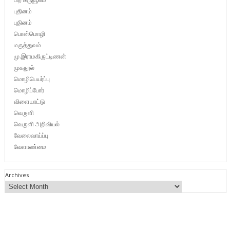
புதினம்
புதினம்
பொன்மொழி
மருத்துவம்
மு.இராமகிருட்டிணன்
முகநூல்
மொழிபெயர்ப்பு
மொழிப்போர்
விளையாட்டு
வெருளி
வெருளி அறிவியல்
வேலைவாய்ப்பு
வேளாண்மை
Archives