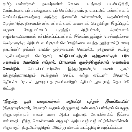
தமிழ் மன்னர்கள், புரவலர்களின் கொடை மடத்தைப் பயன்படுத்தி,
வேள்விகளையும் சடங்குகளையும் செய்வித்தனர். நாளடைவில் மன்னர்களால்
செய்யப்படுவனவற்றை அடுத்த நிலையில் உள்ளவர்கள், அதன்பின்னர்
அதற்கடுத்த நிலையில் உள்ளவர்கள் எனப் பரவலாகப் பெருகிற்று. இருப்பினும்
வருண வேறுபாட்டைப் புகுத்திய ஆரியர்கள், அவர்களால்
தாழ்நிலையினராகக் கற்பிக்கப்பட்டவர்கள் இல்லங்களுக்குச் செல்வதில்லை;
அவர்களுக்கு ஆரியச் சடங்குகள் செய்வதில்லை. கடந்த நூற்றாண்டு வரை
‘நாடார்கள்’ தங்கள் உறவில் மூத்தவரைக் கொண்டே திருமணச் சடங்கு
முதலியவற்றைச் செய்தனர்.
கட்டுப்பாட்டிற்கும் ஒற்றுமைக்கும் பரிசு
கொடுக்க வேண்டும் என்றால், பிராமணக் குலத்திற்குத்தான் கொடுக்க
வேண்டும்.
அப்படிப்பட்டவர்களே இந்நூற்றாண்டில் பணம் தரும்
எக்குலத்தாராயினும் சடங்குகள் செய்ய வந்து விட்டனர். இதனால்,
ஆரியச்சடங்குகள் நுழையாத குலங்களிலும் ஆரியம் நுழையத் தொடங்கி
விட்டது.
“இருக்கு ஓதி மறையவர்கள் வழிபட்டு ஏத்தும் இளங்கோயில்”
(திருநாவுக்கரசர், தேவாரம் ஆறாம் திருமுறை) என்பதைப் பார்க்கும் பொழுது
திருநாவுக்கரசர் காலம் வரை ஆரிய வழிபாடு கோயில்களில் இல்லை
என்பதைப் புரிந்து கொள்ளலாம். அதுவும் ஆரிய வழி வழிபாட்டுக்கோயில்கள்
திருவாரூர் திருமீயச்சூரிலும் அடுத்து கீழைக் கடம்பூரிலும் எழுப்பப்பட்டன.