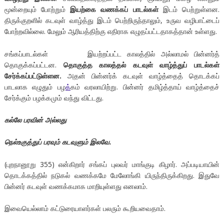
மூன்றையும் போற்றும்
இயற்கை வணக்கப் பாடல்கள்
இடம் பெற்றுள்ளன.
திருக்குறளில் கடவுள் வாழ்த்து இடம் பெற்றிருந்தாலும், உருவ வழிபாட்டைப்
போற்றவில்லை. மேலும் ஆரியத்திற்கு எதிராக எழுதப்பட்டதாகத்தான் உள்ளது.
சங்கப்பாடல்கள் இயற்றப்பட்ட காலத்தில் அல்லாமல் பின்னர்த்
தொகுக்கப்பட்டன.
தொகுத்த காலத்தல் கடவுள் வாழ்த்துப் பாடல்கள்
சேர்க்கப்பட்டுள்ளன.
அதன் பின்னர்க் கடவுள் வாழ்த்தைத் தொடக்கப்
பாடலாக எழுதும் பழ
க்
கம் வரலாயிற்று. பின்னர் தமிழ்த்தாய் வாழ்த்தைச்
சேர்க்கும் பழக்கமும் வந்து விட்டது.
கல்லே பரவின் அல்லது
நெல்உகுத்துப் பரவும் கடவுளும் இலவே.
(புறநானூறு 355) என்கிறார் சங்கப் புலவர் மாங்குடி கிழார். அப்படியாயின்
தொடக்கத்தில் நடுகல் வணக்கமே மேலோங்கி யிருந்திருக்கிறது. இதுவே
பின்னர் கடவுள் வணக்கமாக மாறியுள்ளது எனலாம்.
இவையெல்லாம் கட்டுரையாளர்கள் பலரும் கூறியவைதாம்.