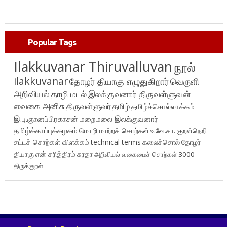
Popular Tags
Ilakkuvanar Thiruvalluvan
நூல்
ilakkuvanar
தோழர் தியாகு எழுதுகிறார்
வெருளி
அறிவியல்
தாழி மடல்
இலக்குவனார் திருவள்ளுவன்
வைகை அனிசு
திருவள்ளுவர்
தமிழ்
தமிழ்ச்சொல்லாக்கம்
இ.பு.ஞானப்பிரகாசன்
மறைமலை இலக்குவனார்
தமிழ்க்காப்புக்கழகம்
மொழி மாற்றச் சொற்கள்
உ.வே.சா.
குறள்நெறி
சட்டச் சொற்கள் விளக்கம்
technical terms
கலைச்சொல்
தோழர்
தியாகு
என் சரித்திரம்
சுரதா
அறிவியல் வகைமைச் சொற்கள் 3000
திருக்குறள்