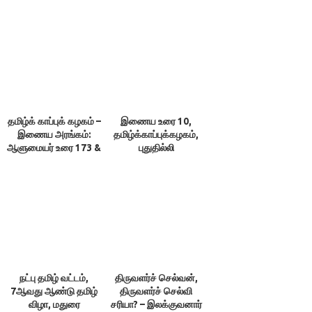
தமிழ்க் காப்புக் கழகம் –
இணைய உரை 10,
இணைய அரங்கம்:
தமிழ்க்காப்புக்கழகம்,
ஆளுமையர் உரை 173 &
புதுதில்லி
174 ; நூலரங்கம்
நட்பு தமிழ் வட்டம்,
திருவளர்ச் செல்வன்,
7ஆவது ஆண்டு தமிழ்
திருவளர்ச் செல்வி
விழா, மதுரை
சரியா? – இலக்குவனார்