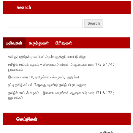
Search
பதிவுகள்
கருத்துகள்
பிரிவுகள்
கவிஞர் புத்தேரி தானப்பன் அவர்களுக்குப் பாராட்டு விழா
தமிழ்க் காப்புக் கழகம் – இணைய அரங்கம்: ஆளுமையர் உரை 173 & 174 ;
நூலரங்கம்
இணைய உரை 10, தமிழ்க்காப்புக்கழகம், புதுதில்லி
நட்பு தமிழ் வட்டம், 7ஆவது ஆண்டு தமிழ் விழா, மதுரை
தமிழ்க் காப்புக் கழகம் – இணைய அரங்கம்: ஆளுமையர் உரை 171 & 172 ;
நூலரங்கம்
செய்திகள்
கவிஞர்