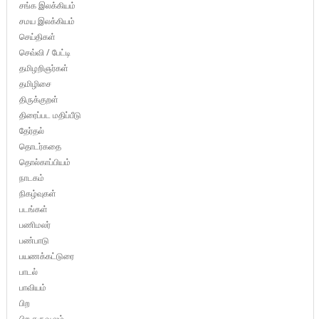
சங்க இலக்கியம்
சமய இலக்கியம்
செய்திகள்
செவ்வி / பேட்டி
தமிழறிஞர்கள்
தமிழிசை
திருக்குறள்
திரைப்பட மதிப்பீடு
தேர்தல்
தொடர்கதை
தொல்காப்பியம்
நாடகம்
நிகழ்வுகள்
படங்கள்
பணிமலர்
பண்பாடு
பயணக்கட்டுரை
பாடல்
பாவியம்
பிற
பிற கருவூலம்