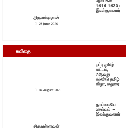
நோய்கள்
1616-1620 :
இலக்குவனார்
திருவள்ளுவன்
23 June 2026
கவிதை
நட்பு தமிழ்
வட்டம்,
7ஆவது
ஆண்டு தமிழ்
விழா, மதுரை
04 August 2026
தூய்மையே
செல்வம் –
இலக்குவனார்
திருவள்ளுவன்