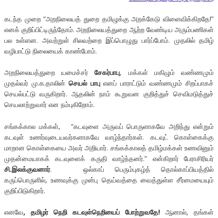
கடந்த முறை “அறநிலையத் துறை தமிழுக்கு அறக்கேடு விளைவிக்கிறதே!”
எனக் குறிப்பிட்டிருந்தோம். அறநிலையத்துறை ஆற்ற வேண்டிய அரும்பணிகள்
பல உள்ளன. அவற்றுள் சிலவற்றை இப்பொழுது பார்ப்போம். முதலில் தமிழ்
வழிபாட்டு நிலையைக் காண்போம்.
அறநிலையத்துறை யமைச்சர்
சேகர்பாபு
, மக்கள் மகிழும் வண்ணமும்
முதல்வர் மு.க.தாலின்
செயல் பாபு
எனப் பாராட்டும் வண்ணமும் சிறப்பாகச்
செயல்பட்டு வருகிறார். ஆதலின் நாம் கூறுவன குறித்துச் செவிமடுத்துச்
செயலாற்றுவார் என நம்புகிறோம்.
சங்கக்கால மக்கள், “கடவுளை அருவப் பொருளாகவே அறிந்து என்றும்
கடவுள் உணர்வுடையவர்களாகவே வாழ்ந்தார்கள். கடவுட் கொள்கைக்கு
மாறான கொள்கையை அவர் அறியார். சங்கக்காலத் தமிழ்மக்கள் உணவினும்
முதன்மையாகக் கடவுளைக் கருதி வாழ்ந்தனர்.” என்கிறார் பேராசிரியர்
சி.இலக்குவனார்
. ஒல்காப் பெரும்புகழ்த் தொல்காப்பியத்தில்
கருப்பொருளில், உணவுக்கு முன்பு தெய்வத்தை வைத்துள்ள சீர்மையையும்
குறிப்பிடுகிறார்.
எனவே
, தமிழர் நெறி கடவுள்நெறியைப் போற்றுவதே!
ஆனால், தங்கள்