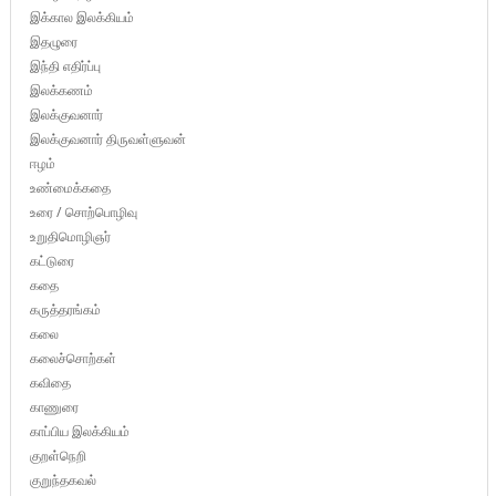
இக்கால இலக்கியம்
இதழுரை
இந்தி எதிர்ப்பு
இலக்கணம்
இலக்குவனார்
இலக்குவனார் திருவள்ளுவன்
ஈழம்
உண்மைக்கதை
உரை / சொற்பொழிவு
உறுதிமொழிஞர்
கட்டுரை
கதை
கருத்தரங்கம்
கலை
கலைச்சொற்கள்
கவிதை
காணுரை
காப்பிய இலக்கியம்
குறள்நெறி
குறுந்தகவல்