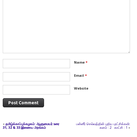
Name
*
Email
*
Website
«
தமிழ்க்காப்புக்கழகம்: ஆளுமையர் உரை
பன்னீர் செல்வத்தின் புதிய புரட்சிக்கவி:
31, 32 & 33:
இணைய அரங்கம்
களம் : 2 காட்சி : 1
»