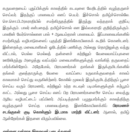
கருவறையைப் புதுப்பிக்குங் காலத்தில் கடவுளை வேறிடத்தில் எழுந்தருளச்
செய்வர். இதற்குப் பாலாலயம் எனப் பெயர். இச்சொல் தமிழ்ச்சொல்லே.
செ.சொ.பி.அகராதியில் சமற்கிருதத்தில் இருந்து வந்ததாக் குறிப்பு
இருக்கும். பாலர் என்பதைத் தமிழ்ச்சொல் என இவ்வகராதி குறித்திருக்கும்.
பாலரின் வேர்சொல்லான பால் + ஆலயம்தான் பாலாலயம். இப்பாலாலயங்களில்
சமற்கிருத் வழிபாடுகளைப் புகுத்தி இளங்கோயிலாகக் கூறிக் கொண்டனர்.
இன்றைக்கு மலையாளிகள் ஓரிடத்தில் பணிக்கு அல்லது தொழிலுக்கு வந்து
விட்டால், மெல்ல மெல்லத் தன்னைச் சுற்றிலும் வேலைவாய்ப்புகளை
ஊரிலிருந்து அழைத்து வரப்படும் மலையாளிகளுக்குத் வாங்கித் தருவதைப்
பார்க்கின்றோம். அதேபோல், பிராமணர்கள் தாங்கள் இருக்குமிடங்களில்
தங்கள் குலத்தாருக்கு வேலை வாய்ப்பை உருவாக்குவதைக் காலம்
காலமாகச் செய்து வருகின்ற்னர். கோலில் மூலவர் இருக்குமிடத்திற்குப் பூசை
செய்ய வரும் பிராமணர், சுற்றிலும் உற்ற கடவுள் படிமங்களுக்குக் கற்பூரம்
காட்ட அல்லது பூசை செய்ய எனப் பிற பிராமணர்களை9ச செய்ய வைத்து
ஆரிய வழிபாட்டைப் பரப்பினர். அப்படித்தான் பழுதுபார்க்கும் காலத்திற்கு
எழுந்தருளச் செய்த பாலாலயத்தை இளங்கோயிலாக்கிப்
பிராமணச்
சடங்குகள் குடி கொள்ளும் இடமாக மாற்றி விட்டனர்
. ஆனால், தமிழ்
ஆன்றோர்கள் இதனை விரும்பவில்லை.
என்னை நன்றாக இறைவன் படைத்தனன்