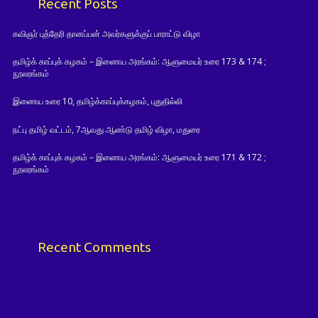
Recent Posts
கவிஞர் புத்தேரி தானப்பன் அவர்களுக்குப் பாராட்டு விழா
தமிழ்க் காப்புக் கழகம் – இணைய அரங்கம்: ஆளுமையர் உரை 173 & 174 ;
நூலரங்கம்
இணைய உரை 10, தமிழ்க்காப்புக்கழகம், புதுதில்லி
நட்பு தமிழ் வட்டம், 7ஆவது ஆண்டு தமிழ் விழா, மதுரை
தமிழ்க் காப்புக் கழகம் – இணைய அரங்கம்: ஆளுமையர் உரை 171 & 172 ;
நூலரங்கம்
Recent Comments