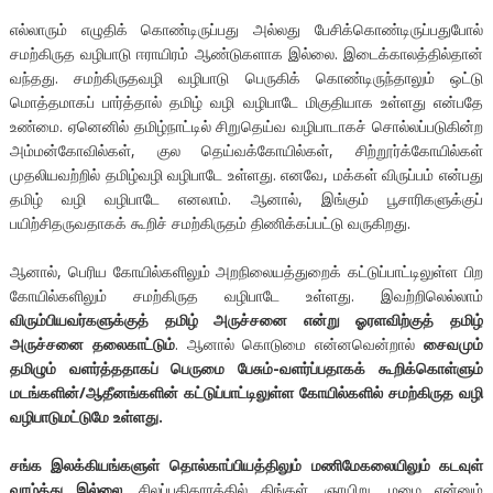
எல்லாரும் எழுதிக் கொண்டிருப்பது அல்லது பேசிக்கொண்டிருப்பதுபோல்
சமற்கிருத வழிபாடு ஈராயிரம் ஆண்டுகளாக இல்லை. இடைக்காலத்தில்தான்
வந்தது. சமற்கிருதவழி வழிபாடு பெருகிக் கொண்டிருந்தாலும் ஒட்டு
மொத்தமாகப் பார்த்தால் தமிழ் வழி வழிபாடே மிகுதியாக உள்ளது என்பதே
உண்மை. ஏனெனில் தமிழ்நாட்டில் சிறுதெய்வ வழிபாடாகச் சொல்லப்படுகின்ற
அம்மன்கோவில்கள், குல தெய்வக்கோயில்கள், சிற்றூர்க்கோயில்கள்
முதலியவற்றில் தமிழ்வழி வழிபாடே உள்ளது. எனவே, மக்கள் விருப்பம் என்பது
தமிழ் வழி வழிபாடே எனலாம். ஆனால், இங்கும் பூசாரிகளுக்குப்
பயிற்சிதருவதாகக் கூறிச் சமற்கிருதம் திணிக்கப்பட்டு வருகிறது.
ஆனால், பெரிய கோயில்களிலும் அறநிலையத்துறைக் கட்டுப்பாட்டிலுள்ள பிற
கோயில்களிலும் சமற்கிருத வழிபாடே உள்ளது. இவற்றிலெல்லாம்
விரும்பியவர்களுக்குத் தமிழ் அருச்சனை என்று ஓரளவிற்குத் தமிழ்
அருச்சனை தலைகாட்டும்
. ஆனால் கொடுமை என்னவென்றால்
சைவமும்
தமிழும் வளர்த்ததாகப் பெருமை பேசும்-வளர்ப்பதாகக் கூறிக்கொள்ளும்
மடங்களின்/ஆதீனங்களின் கட்டுப்பாட்டிலுள்ள கோயில்களில் சமற்கிருத வழி
வழிபாடுமட்டுமே உள்ளது.
சங்க இலக்கியங்களுள் தொல்காப்பியத்திலும் மணிமேகலையிலும் கடவுள்
வாழ்த்து இல்லை
. சிலப்பதிகாரத்தில் திங்கள், ஞாயிறு, மழை என்னும்