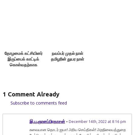
திருவள்ளுவன்
தோழமைக் கட்சியினர்
நவம்பர் முதல் நாள்
இருப்பைக் காட்டிக்
தமிழரின் துயர நாள்
கொள்வதற்காக
எதையும் பேசக்கூடாது!
1 Comment Already
Subscribe to comments feed
இ.பு.ஞானப்பிரகாசன்
-
December 14th, 2022 at 8:16 pm
சுவையான தொடர் ஐயா! அரிய செய்திகள்! அறநிலையத்துறை