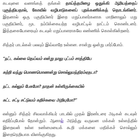
கடவுளை வணங்கத் தங்கள்
தாய்த்தமிழை ஒதுக்கி ஆரியத்தைப்
புகுத்தியதால், கோவில் வழிபாடுகளைப் புறக்கணிக்கத் தொடங்கினர்.
இதனால் ஒரு பகுதியினர் இறை மறுப்பாளர்களாக மாறினாலும் மறு
பகுதியினர், மூட நம்பிக்கையற்ற வழிபாட்டில் நாட்டம் கொண்டனர்.
இத்தகையோரையும் கடவுள் மறுப்பாளராகவே எண்ணிக் கொள்கின்றனர்.
சித்தர் பாடல்கள் பலவும் இவ்வாறே உள்ளன. சான்று ஒன்று பார்ப்போம்.
“நட்ட கல்லை தெய்வம் என்று நாலு புட்பம் சாத்தியே
சுற்றி வந்து மொணமொணன்று சொல்லுமந்திரம்ஏதடா?
நட்ட கல்லும் பேசுமோ? நாதன் உள்ளிருக்கையில்
சுட்ட சட்டி சட்டுவம் கறிச்சுவை அறியுமோ?”
என்னும் சித்தர் சிவவாக்கியர் பாடலில் முதல் இரண்டரை அடிகள் கடவுள்
எதிர்ப்புபோல் தோன்றும். ஆனா
ல்
அடுத்து வருவன மக்கள் உள்ளத்தில்
இறைவன் உள்ள உண்மையைக் கூறி மக்களை மதிக்கச் சொல்லும்
இறைநெறியாக விளங்குகிறது.