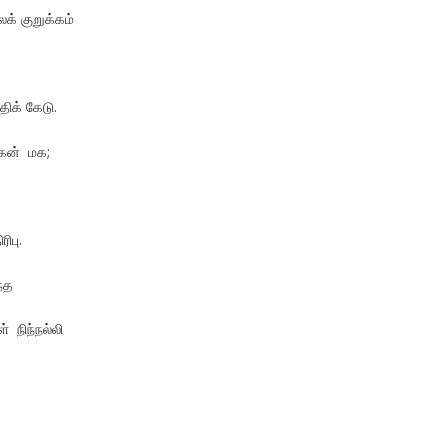
் குறுக்கம்
ுதிக் கேடு.
கன் மக;
ிபு.
்த
நிந்நல்லி