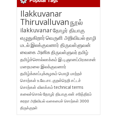
Popular Tags
Ilakkuvanar
Thiruvalluvan
நூல்
ilakkuvanar
தோழர் தியாகு
எழுதுகிறார்
வெருளி அறிவியல்
தாழி
மடல்
இலக்குவனார் திருவள்ளுவன்
வைகை அனிசு
திருவள்ளுவர்
தமிழ்
தமிழ்ச்சொல்லாக்கம்
இ.பு.ஞானப்பிரகாசன்
மறைமலை இலக்குவனார்
தமிழ்க்காப்புக்கழகம்
மொழி மாற்றச்
சொற்கள்
உ.வே.சா.
குறள்நெறி
சட்டச்
சொற்கள் விளக்கம்
technical terms
கலைச்சொல்
தோழர் தியாகு
என் சரித்திரம்
சுரதா
அறிவியல் வகைமைச் சொற்கள் 3000
திருக்குறள்