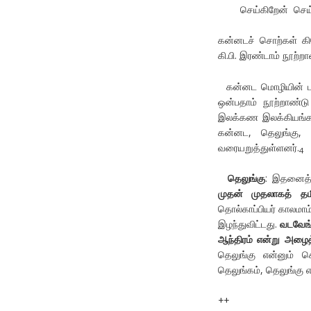
செய்கிறேன் செய்
கன்னடச் சொற்கள் கிர
கி.பி. இரண்டாம் நூற்ற
கன்னட மொழியின் பழம
ஒன்பதாம் நூற்றாண்ட
இலக்கண இலக்கியங்கள் இ
கன்னட, தெலுங்கு,
வரையறுத்துள்ளனர்.
4
தெலுங்கு
: இதனைத் 
முதன் முதலாகத் தம
தொல்காப்பியர் காலமா
இழந்துவிட்டது.
வடவேங்
ஆந்திரம் என்று அழைத
தெலுங்கு என்னும் ச
தெலுங்கம், தெலுங்கு எ
++