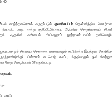
ம் 40
ண்டில் வாழ்ந்தவரெனக் கருதப்படும்
குமாரிலபட்டர்
தென்னிந்திய மொழிகள
ர திராவிட பாஷா என்று குறிப்பிட்டுள்ளார். ஆந்திரம் தெலுங்கையும் திராவ
தாகும். ஆதலின் கன்னடம் கி.பி.ஆறாம் நூற்றாண்டளவில் தனிமொழி
தராபாத்துச் சீமையும் சென்னை மாகாணமும் கூடுகின்ற இடத்துக் கொடுந்த
 நூற்றாண்டுக்குப் பின்னால் வடசொற் கலப்பு மிகுதியாலும் ஒலி வேற்று
 வேறு மொழியாகப் பிரிந்துவிட்டது.
முறைகள்:
ளது.
ு ஹாடு.