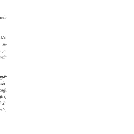
ாலம்
.பி.
ு பல
ர்க்
ளர்
ுள்
ன்.
மொழி
ியர்
பர்.
கம்,