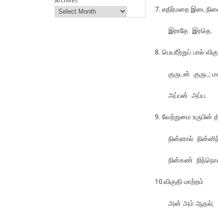
Archives
7. எதிர்மறை இடைநிலைக
இராதே இரதெ.
8. பெயரீற்றுப் பால் விக
குருடன் குருட; ம
அப்பன் அப்ப.
9. வேற்றுமை உருபின் திர
நின்னால் நின்னிந
நின்கண் நிந்நொள் 
10.விகுதி மாற்றம்
அன் அம் ஆதல்;