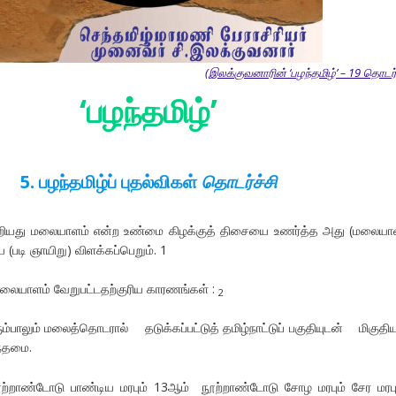
(இலக்குவனாரின் ‘பழந்தமிழ்’ – 19 தொடர்
‘
பழந்தமிழ்
’
5. பழந்தமிழ்ப் புதல்விகள்
தொடர்ச்சி
றியது மலையாளம் என்ற உண்மை கிழக்குத் திசையை உணர்த்த அது (மலையா
படி ஞாயிறு) விளக்கப்பெறும். 1
 மலையாளம் வேறுபட்டதற்குரிய காரணங்கள் :
2
லும் மலைத்தொடரால் தடுக்கப்பட்டுத் தமிழ்நாட்டுப் பகுதியுடன் மிகுத
ந்தமை.
டோடு பாண்டிய மரபும் 13ஆம் நூற்றாண்டோடு சோழ மரபும் சேர மரபு