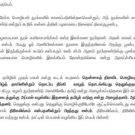
தபெம்.
ேக்க மொழியார் நூல்களில் காணப்படுகின்றனவென்றும், அந் நூல்களின் க
ாண்டு என்றும் கூறிக் கன்னடத்தின் பழமையை நிலைநாட்டுவாருமுளர்.
3
ையான நூல் கவிராசமார்க்கம் என்ற இலக்கண நூல்தான். அதன் காலம் கி
ு என்பர். அஃது ஓர் அணியிலக்கண நூலாக இருத்தலினால் அதற்கு முன்ப
ருந்திருக்கக் கூடும் என்பாரும் உளர். கி.பி. ஆறாம் நூற்றாண்டுக்கு முன்ன
 மலையாள மொழிகளில் இலக்கியம் தோன்றவில்லை என்று ஆராய்ச்சியா
தமிழின் முதல் மகள் என்று கூடக் கூறலாம்.
தென்னகத் திராவிட மொழிகள
ிழ்த் தாயினின்றும் தொடர்பு நீங்கி வாழத் தொடங்கியது தெலுங்குதா
ம் கி.மு. ஏழாம் நூற்றாண்டு அளவிலேயே தமிழ் என்று அழைக்கப்படுதலை இம் 
கடத்துக்கு அப்பால் வழங்கிய இதனைத் தமிழர் வடுகு என்று அழைத்தனர். ஆர
்தனர்.
தெலுங்கு என்பது தெலுங்கு மொழிக்குரியோரே சூட்டிக்கொண்டது என்
ொல்
திரிகலிங்கம் என்பதனின்றும் பிறந்தது என்பர்.
திரிகலிங்கம், திரிலிங்
ன வந்தது என்பர். நாட்டின் பெயரால் வழங்கிய இப் பெயர் பின்னர்