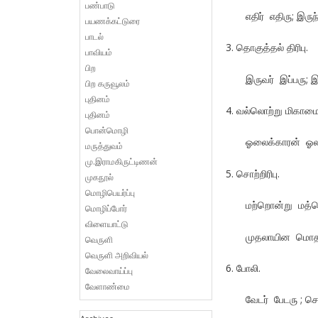
பண்பாடு
எதிர் எதிரு; இருந
பயணக்கட்டுரை
பாடல்
3. தொகுத்தல் திரிபு.
பாவியம்
பிற
இருவர் இப்பரு; இர
பிற கருவூலம்
புதினம்
4. வல்லொற்று மிகாமை
புதினம்
பொன்மொழி
ஓலைக்காரன் ஓலகார
மருத்துவம்
மு.இராமகிருட்டிணன்
5. சொற்றிரிபு.
முகநூல்
மொழிபெயர்ப்பு
மற்றொன்று மத்த
மொழிப்போர்
விளையாட்டு
முதலாயின மொத
வெருளி
வெருளி அறிவியல்
6. போலி.
வேலைவாய்ப்பு
வேளாண்மை
வேடர் பேடரு ; செ