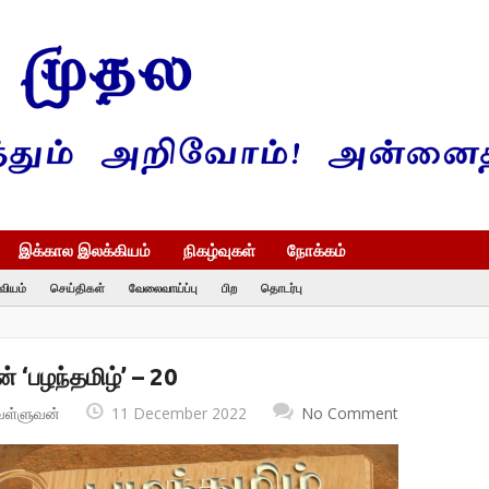
இக்கால இலக்கியம்
நிகழ்வுகள்
நோக்கம்
வியம்
செய்திகள்
வேலைவாய்ப்பு
பிற
தொடர்பு
 ‘பழந்தமிழ்’ – 20
வள்ளுவன்
11 December 2022
No Comment