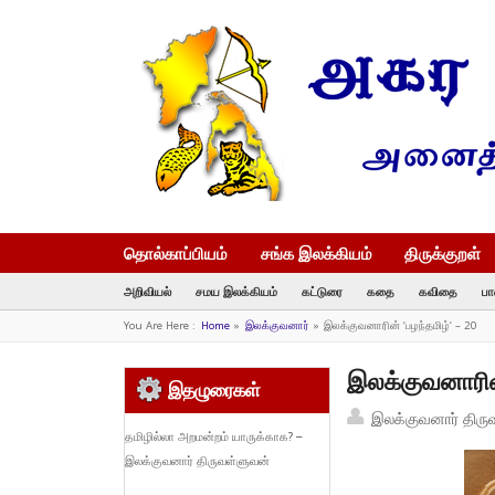
தொல்காப்பியம்
சங்க இலக்கியம்
திருக்குறள்
அறிவியல்
சமய இலக்கியம்
கட்டுரை
கதை
கவிதை
பா
You Are Here :
Home
»
இலக்குவனார்
»
இலக்குவனாரின் ‘பழந்தமிழ்’ – 20
இலக்குவனாரின்
இதழுரைகள்
இலக்குவனார் திரு
தமிழில்லா அறமன்றம் யாருக்காக? –
இலக்குவனார் திருவள்ளுவன்