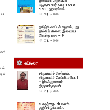
இணைய அரங்கம்:
ஆளுமையர் உரை 169 &
170 ; நூலரங்கம்
ு வட
08 July 2026
தமிழ்க் காப்புக் கழகம், புது
தில்லிக் கிளை, இணைய
அரங்கு உரை – 9
07 July 2026
கக்
கட்டுரை
டம்.
கும்
திருவளர்ச் செல்வன்,
திருவளர்ச் செல்வி சரியா?
– இலக்குவனார்
திருவள்ளுவன்
21 July 2026
ல கரத்தை rh எனக்
குறிப்பிடுவோம்!-