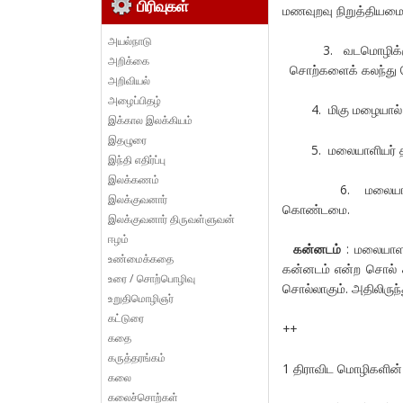
பிரிவுகள்
மணவுறவு நிறுத்தியமை
அயல்நாடு
3. வடமொழிக்கும் வட
அறிக்கை
சொற்களைக் கலந்து
அறிவியல்
அழைப்பிதழ்
4. மிகு மழையால் ம
இக்கால இலக்கியம்
இதழுரை
5. மலையாளியர் தம்
இந்தி எதிர்ப்பு
இலக்கணம்
6. மலையாளியர் த
இலக்குவனார்
கொண்டமை.
இலக்குவனார் திருவள்ளுவன்
ஈழம்
கன்னடம்
: மலையாளத
உண்மைக்கதை
கன்னடம் என்ற சொல் க
உரை / சொற்பொழிவு
சொல்லாகும். அதிலிருந
உறுதிமொழிஞர்
கட்டுரை
++
கதை
கருத்தரங்கம்
1 திராவிட மொழிகளின் 
கலை
கலைச்சொற்கள்