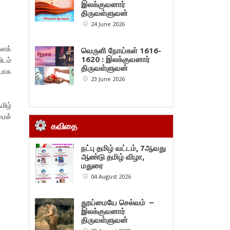
இலக்குவனார்
திருவள்ளுவன்
24 June 2026
ைக்
வெருளி நோய்கள் 1616-
ிடம்
1620 : இலக்குவனார்
திருவள்ளுவன்
யாக
23 June 2026
மிழ்
மைச்
கவிதை
நட்பு தமிழ் வட்டம், 7ஆவது
ஆண்டு தமிழ் விழா,
மதுரை
04 August 2026
தூய்மையே செல்வம் –
இலக்குவனார்
திருவள்ளுவன்