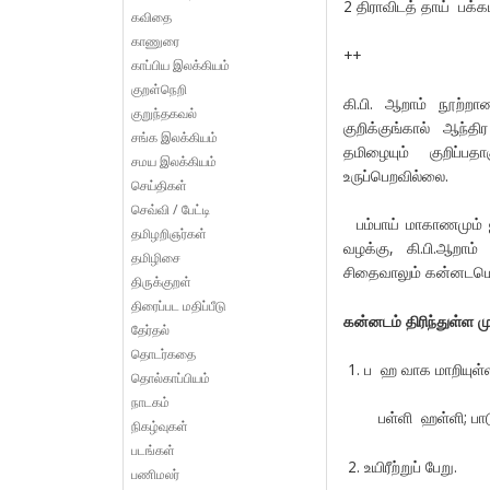
2 திராவிடத் தாய் பக்க
கவிதை
காணுரை
++
காப்பிய இலக்கியம்
குறள்நெறி
கி.பி. ஆறாம் நூற்றா
குறுந்தகவல்
குறிக்குங்கால் ஆந்தி
சங்க இலக்கியம்
தமிழையும் குறிப்ப
சமய இலக்கியம்
உருப்பெறவில்லை.
செய்திகள்
செவ்வி / பேட்டி
பம்பாய் மாகாணமும் ஐ
தமிழறிஞர்கள்
வழக்கு, கி.பி.ஆறாம்
தமிழிசை
சிதைவாலும் கன்னடமென
திருக்குறள்
திரைப்பட மதிப்பீடு
கன்னடம் திரிந்துள்ள 
தேர்தல்
தொடர்கதை
1. ப ஹ வாக மாறியுள்
தொல்காப்பியம்
நாடகம்
பள்ளி ஹள்ளி; பாட
நிகழ்வுகள்
படங்கள்
2. உயிரீற்றுப் பேறு.
பணிமலர்