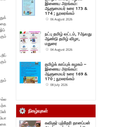
இணைய அரங்கம்:
ஆளுமையர் உரை 173 &
174 ; நூலரங்கம்
ுக்
06 August 2026
்ளதை
 இம்
நட்பு தமிழ் வட்டம், 7ஆவது
கும்
ஆண்டு தமிழ் விழா,
மதுரை
04 August 2026
ிப்
கும்
தமிழ்க் காப்புக் கழகம் –
இணைய அரங்கம்:
ஆளுமையர் உரை 169 &
170 ; நூலரங்கம்
றும்
08 July 2026
ெல்ல
ேற்க
நிகழ்வுகள்
யின்
தியா
கவிஞர் புத்தேரி தானப்பன்
்கை