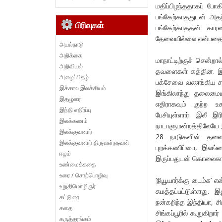
மதிப்பிழந்ததாகப் போக
பங்கேற்காததுடன் அ
பிரிவுகள்
பங்கேற்காததன் கா
தேவையில்லை என்பதை 
அயல்நாடு
அறிக்கை
மாநாட்டிற்குச் சென்றா
அறிவியல்
தவளைகள் கத்தின. இவ
அழைப்பிதழ்
பக்சேவை வணங்கிய சல்ம
இக்கால இலக்கியம்
இங்கிலாந்து தலைமைய
இதழுரை
எதிராகவும் குற்ற 
இந்தி எதிர்ப்பு
பேசியுள்ளார். இலீ இ
இலக்கணம்
நாடாளுமன்றத்திலேயே இர
இலக்குவனார்
28 நாடுகளின் தலைவர
இலக்குவனார் திருவள்ளுவன்
புறக்கணிப்பை, இலங்
ஈழம்
இருப்பதுடன் கொலைகார
உண்மைக்கதை
உரை / சொற்பொழிவு
‘நியூயார்க்கு டைம்சு’
உறுதிமொழிஞர்
சுமத்தப்பட்டுள்ளது
கட்டுரை
நன்கறிந்த இந்தியா, ச
கதை
சிங்கப்பூரில் கூறுகி
கருத்தரங்கம்