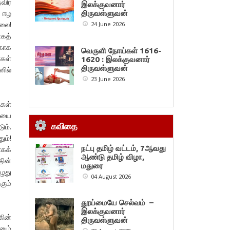
தவிர
இலக்குவனார்
ு ஈழ
திருவள்ளுவன்
லை!
24 June 2026
ாகத்
்காக
வெருளி நோய்கள் 1616-
்கள்
1620 : இலக்குவனார்
திருவள்ளுவன்
ில்
23 June 2026
.
ிகள்
ையை
கவிதை
ும்.
ும்!
நட்பு தமிழ் வட்டம், 7ஆவது
ாகக்
ஆண்டு தமிழ் விழா,
தின்
மதுரை
ழுது
04 August 2026
கும்
தூய்மையே செல்வம் –
இலக்குவனார்
கின்
திருவள்ளுவன்
ும்