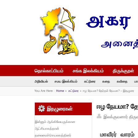
தொல்காப்பியம்
சங்க இலக்கியம்
திருக்குறள்
அறிவியல்
சமய இலக்கியம்
கட்டுரை
கதை
கவிதை
பா
You Are Here :
Home
»
கட்டுரை
»
ஈழ நேயமா? தேர்தல் நேயமா? – இதழுரை
ஈழ நேயமா? தே
இதழுரைகள்
இலக்குவனார் திரு
இன்னும் ஆங்கிலேயருக்கான
ஆட்சியாகத்தான்
மாவீரர் வாரம் 
தலைமைச்செயலகத்தினர்