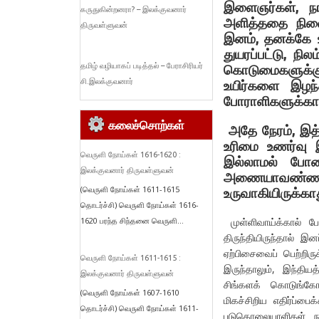
இளைஞர்கள், நா
கருதுகின்றனரா? – இலக்குவனார்
அளித்ததை நினை
திருவள்ளுவன்
இனம், தனக்கே உரி
துயரப்பட்டு, நி
தமிழ் வழியாகப் படித்தல் – பேராசிரியர்
கொடுமைகளுக்கு
சி.இலக்குவனார்
உயிர்களை இழந்
போராளிகளுக்கா
கலைச்சொற்கள்
அதே நேரம், இத
உரிமை உணர்வு 
வெருளி நோய்கள் 1616-1620 :
இல்லாமல் போன
இலக்குவனார் திருவள்ளுவன்
அணையாவண்ணம் செ
(வெருளி நோய்கள் 1611-1615
உருவாகியிருக்க
தொடர்ச்சி) வெருளி நோய்கள் 1616-
1620 பரந்த சிந்தனை வெருளி...
முள்ளிவாய்க்கால் பே
திருந்தியிருந்தால் 
ஏற்பிசைவைப் பெற்றி
வெருளி நோய்கள் 1611-1615 :
இருந்தாலும், இந்தி
இலக்குவனார் திருவள்ளுவன்
சிங்களக் கொடுங்கோன்
(வெருளி நோய்கள் 1607-1610
மிகச்சிறிய எதிர்ப்பை
தொடர்ச்சி) வெருளி நோய்கள் 1611-
படுகொலையாளிகள் ந