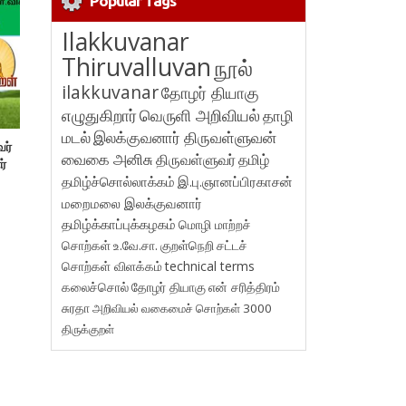
Popular Tags
Ilakkuvanar
Thiruvalluvan
நூல்
ilakkuvanar
தோழர் தியாகு
எழுதுகிறார்
வெருளி அறிவியல்
தாழி
மடல்
இலக்குவனார் திருவள்ளுவன்
வர்
வைகை அனிசு
திருவள்ளுவர்
தமிழ்
ர்
தமிழ்ச்சொல்லாக்கம்
இ.பு.ஞானப்பிரகாசன்
மறைமலை இலக்குவனார்
தமிழ்க்காப்புக்கழகம்
மொழி மாற்றச்
சொற்கள்
உ.வே.சா.
குறள்நெறி
சட்டச்
சொற்கள் விளக்கம்
technical terms
கலைச்சொல்
தோழர் தியாகு
என் சரித்திரம்
சுரதா
அறிவியல் வகைமைச் சொற்கள் 3000
திருக்குறள்