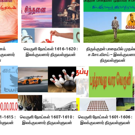
னக்
வெருளி நோய்கள் 1616-1620 :
திருக்குறள் பாதையில் முதல்
்குவனார்
இலக்குவனார் திருவள்ளுவன்
ச.சோ.விசய் – இலக்குவனா
்
திருவள்ளுவன்
1-1615 :
வெருளி நோய்கள் 1607-1610 :
வெருளி நோய்கள் 1601-1606 :
ள்ளுவன்
இலக்குவனார் திருவள்ளுவன்
இலக்குவனார் திருவள்ளுவன்